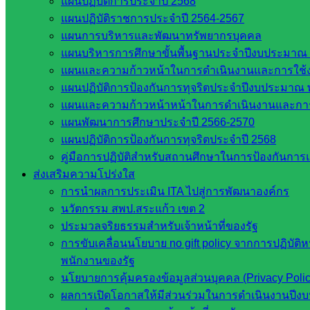
แผนปฏิบัติการประจำปี 2568
โรงเรียนในสังกัด สพป.สระแก้ว เขต 2
แผนปฏิบัติราชการประจำปี 2564-2567
วิทยาลัยเทคนิคสระแก้ว
แผนการบริหารและพัฒนาทรัพยากรบุคคล
วิทยาลัยเทคนิควังน้ำเย็น
แผนบริหารการศึกษาขั้นพื้นฐานประจำปีงบประมาณ 
กศน.สระแก้ว
แผนและความก้าวหน้าในการดำเนินงานและการใช
แผนปฏิบัติการป้องกันการทุจริตประจำปีงบประมาณ 
เว็บไซต์กลุ่มงานในสำนักงาน
แผนและความก้าวหน้าหน้าในการดำเนินงานและกา
แผนพัฒนาการศึกษาประจำปี 2566-2570
กลุ่มอำนวยการ
แผนปฏิบัติการป้องกันการทุจริตประจำปี 2568
กลุ่มบริหารงานงานเงินและสินทรัพย์
คู่มือการปฏิบัติสำหรับสถานศึกษาในการป้องกันกา
กลุ่มนโยบายและแผน
ส่งเสริมความโปร่งใส
กลุ่มส่งเสริมการจัดการศึกษา
การนำผลการประเมิน ITA ไปสู่การพัฒนาองค์กร
กลุ่มบริหารงานบุคคล
นวัตกรรม สพป.สระแก้ว เขต 2
กลุ่มพัฒนาครูและบุคลากรฯ
ประมวลจริยธรรมสำหรับเจ้าหน้าที่ของรัฐ
กลุ่มนิเทศติดตามและประเมินผลฯ
การขับเคลื่อนนโยบาย no gift policy จากการปฏิบัติ
เว็บไซต์หลักสูตรต้านทุจริต
พนักงานของรัฐ
ห้องนิเทศ ศน.นิพนธ์ พรมพิไล
นโยบายการคุ้มครองข้อมูลส่วนบุคคล (Privacy Poli
ห้องนิเทศ ศน.ชยาธิศ/ศน.อัญชลี
ผลการเปิดโอกาสให้มีส่วนร่วมในการดำเนินงานปีง
ห้องนิเทศ ดร.สราวดี เพ็งศรีโคตร