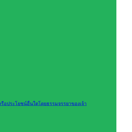
สินหรือประโยชน์อื่นใดโดยธรรมจรรยาของเจ้า