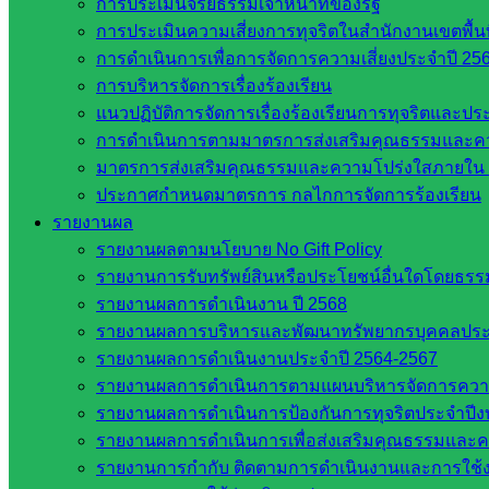
การประเมินจริยธรรมเจ้าหน้าที่ของรัฐ
เว็บไซต์คณะกรรมการ ก.ต.ป.น.
การประเมินความเสี่ยงการทุจริตในสำนักงานเขตพื้
เว็บไซต์ อ.ค.ก.ศ.เขตพื้นที่การศึกษา
การดำเนินการเพื่อการจัดการความเสี่ยงประจำปี 25
การบริหารจัดการเรื่องร้องเรียน
ดาวน์โหลดเอกสาร
แนวปฏิบัติการจัดการเรื่องร้องเรียนการทุจริตและป
การดำเนินการตามมาตรการส่งเสริมคุณธรรมและค
กลุ่มอำนวยการ
มาตรการส่งเสริมคุณธรรมและความโปร่งใสภายใน 
กลุ่มบริหารงานงานเงินและสินทรัพย์
ประกาศกำหนดมาตรการ กลไกการจัดการร้องเรียน
กลุ่มนโยบายและแผน
รายงานผล
กลุ่มส่งเสริมการจัดการศึกษา
รายงานผลตามนโยบาย No Gift Policy
กลุ่มบริหารงานบุคคล
รายงานการรับทรัพย์สินหรือประโยชน์อื่นใดโดยธร
กลุ่มพัฒนาครูและบุคลากรฯ
รายงานผลการดำเนินงาน ปี 2568
กลุ่มนิเทศติดตามและประเมินผลฯ
รายงานผลการบริหารและพัฒนาทรัพยากรบุคคลปร
รายงานผลการดำเนินงานประจำปี 2564-2567
::: ©2021 sakarea2.go.th. All rights reserved. Design By SK2 ICT T
รายงานผลการดำเนินการตามแผนบริหารจัดการความเส
รายงานผลการดำเนินการป้องกันการทุจริตประจำปี
สอบถามได้นะคะ
รายงานผลการดำเนินการเพื่อส่งเสริมคุณธรรมและ
รายงานการกำกับ ติดตามการดำเนินงานและการใช้ง