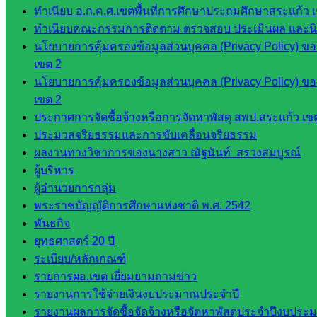
และบุ
ทำเนียบ อ.ก.ค.ศ.เขตพื้นที่การศึกษาประถมศึกษาสระแก้ว 
คลากรฯ
ทำเนียบคณะกรรมการติดตาม ตรวจสอบ ประเมินผล และนิเท
กลุ่มนิ
นโยบายการคุ้มครองข้อมูลส่วนบุคคล (Privacy Policy) ข
เทศ
เขต 2
ติดตาม
นโยบายการคุ้มครองข้อมูลส่วนบุคคล (Privacy Policy) ข
และประ
เขต 2
เมินผลฯ
ประกาศการจัดซื้อจ้างหรือการจัดหาพัสดุ สพป.สระแก้ว เข
ประมวลจริยธรรมและการขับเคลื่อนจริยธรรม
เว็บไซต์
ผลงานทางวิชาการของนางสาว ณัฐนันท์ สรวงสมบูรณ์
หลักสูตร
ผู้บริหาร
ต้าน
ผู้อำนวยการกลุ่ม
ทุจริต
พระราชบัญญัติการศึกษาแห่งชาติ พ.ศ. 2542
ห้อง
พันธกิจ
นิเทศ
ยุทธศาสตร์ 20 ปี
ศน.นิพนธ์
ระเบียบ/หลักเกณฑ์
พรมพิไล
รายการผอ.เขต เยี่ยมยามถามข่าว
ห้อง
รายงานการใช้จ่ายเงินงบประมาณประจำปี
นิเทศ
รายงานผลการจัดซื้อจัดจ้างหรือจัดหาพัสดุประจำปีงบประม