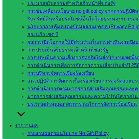
ประมวลจริยธรรมสำหรับเจ้าหน้าที่ของรัฐ
กระทรวง
การขับเคลื่อนนโยบาย no gift policy จากการปฏิบัติห
การ
รับทรัพย์สินหรือประโยชน์อื่นใดโดยธรรมจรรยาของ
อุดมศึกษา
นโยบายการคุ้มครองข้อมูลส่วนบุคคล (Privacy Poli
สำนักงาน
สระแก้ว เขต 2
เลขาธิการ
ผลการเปิดโอกาสให้มีส่วนร่วมในการดำเนินงานปีง
สภาการ
การประเมินจริยธรรมเจ้าหน้าที่ของรัฐ
ศึกษา
การประเมินความเสี่ยงการทุจริตในสำนักงานเขตพื้
สำนักงาน
การดำเนินการเพื่อการจัดการความเสี่ยงประจำปี 25
คณะ
การบริหารจัดการเรื่องร้องเรียน
กรรมการ
แนวปฏิบัติการจัดการเรื่องร้องเรียนการทุจริตและป
การ
การดำเนินการตามมาตรการส่งเสริมคุณธรรมและค
อาชีวศึกษา
มาตรการส่งเสริมคุณธรรมและความโปร่งใสภายใน 
สำนักงาน
ประกาศกำหนดมาตรการ กลไกการจัดการร้องเรียน
คณะ
กรรมการ
การศึกษา
รายงานผล
ขั้นพื้น
รายงานผลตามนโยบาย No Gift Policy
ฐาน