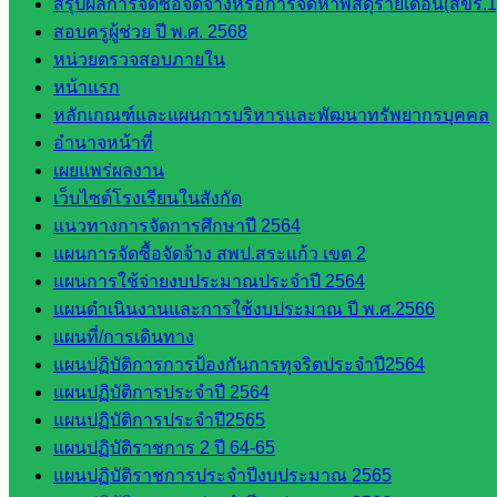
สรุปผลการจัดซื้อจัดจ้างหรือการจัดหาพัสดุรายเดือน(สขร.1
ศน.ชยา
สอบครูผู้ช่วย ปี พ.ศ. 2568
ธิศ/
หน่วยตรวจสอบภายใน
ศน.อัญชลี
หน้าแรก
ห้อง
หลักเกณฑ์และแผนการบริหารและพัฒนาทรัพยากรบุคคล
นิเทศ
อำนาจหน้าที่
ดร.สราว
เผยแพร่ผลงาน
ดี เพ็งศรี
เว็บไซต์โรงเรียนในสังกัด
โคตร
แนวทางการจัดการศึกษาปี 2564
แผนการจัดซื้อจัดจ้าง สพป.สระแก้ว เขต 2
เว็บไซต์
แผนการใช้จ่ายงบประมาณประจำปี 2564
คณะ
แผนดำเนินงานและการใช้งบประมาณ ปี พ.ศ.2566
กรรมการ
แผนที่/การเดินทาง
ก.ต.ป.น.
แผนปฏิบัติการการป้องกันการทุจริตประจำปี2564
เว็บไซต์
แผนปฏิบัติการประจำปี 2564
อ.ค.ก.ศ.เขต
แผนปฏิบัติการประจำปี2565
พื้นที่การ
แผนปฏิบัติราชการ 2 ปี 64-65
ศึกษา
แผนปฏิบัติราชการประจำปีงบประมาณ 2565