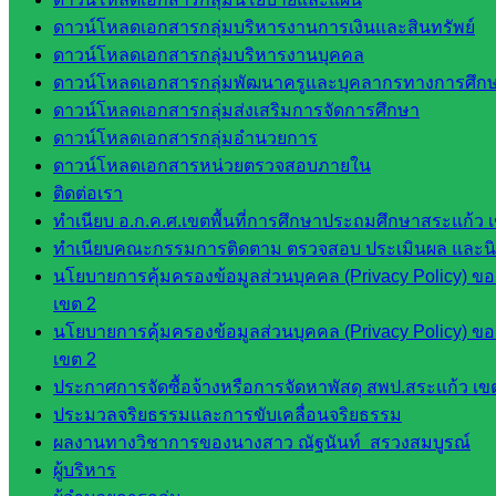
กลุ่ม
ดาวน์โหลดเอกสารกลุ่มบริหารงานการเงินและสินทรัพย์
บริหาร
ดาวน์โหลดเอกสารกลุ่มบริหารงานบุคคล
งานงาน
ดาวน์โหลดเอกสารกลุ่มพัฒนาครูและบุคลากรทางการศึก
เงินและ
ดาวน์โหลดเอกสารกลุ่มส่งเสริมการจัดการศึกษา
สินทรัพย์
ดาวน์โหลดเอกสารกลุ่มอำนวยการ
กลุ่มน
ดาวน์โหลดเอกสารหน่วยตรวจสอบภายใน
โยบาย
ติดต่อเรา
และแผน
ทำเนียบ อ.ก.ค.ศ.เขตพื้นที่การศึกษาประถมศึกษาสระแก้ว 
กลุ่มส่ง
ทำเนียบคณะกรรมการติดตาม ตรวจสอบ ประเมินผล และนิเท
เสริมการ
นโยบายการคุ้มครองข้อมูลส่วนบุคคล (Privacy Policy) ข
จัดการ
เขต 2
ศึกษา
นโยบายการคุ้มครองข้อมูลส่วนบุคคล (Privacy Policy) ข
กลุ่ม
เขต 2
บริหาร
ประกาศการจัดซื้อจ้างหรือการจัดหาพัสดุ สพป.สระแก้ว เข
งาน
ประมวลจริยธรรมและการขับเคลื่อนจริยธรรม
บุคคล
ผลงานทางวิชาการของนางสาว ณัฐนันท์ สรวงสมบูรณ์
กลุ่ม
ผู้บริหาร
พัฒนาครู