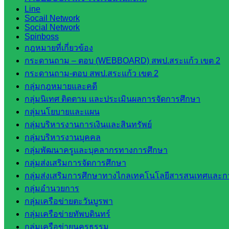
กลาง
Line
สำนักงาน
Socail Network
Social Network
ส.ก.ส.ค
Spinboss
กฎหมายที่เกี่ยวข้อง
หน่วยงาน
กระดานถาม – ตอบ (WEBBOARD) สพป.สระแก้ว เขต 2
กระดานถาม-ตอบ สพป.สระแก้ว เขต 2
ในจังหวัด
กลุ่มกฎหมายและคดี
สระแก้ว
กลุ่มนิเทศ ติดตาม และประเมินผลการจัดการศึกษา
กลุ่มนโยบายและแผน
จังหวัด
กลุ่มบริหารงานการเงินและสินทรัพย์
สระแก้ว
กลุ่มบริหารงานบุคคล
องค์การ
กลุ่มพัฒนาครูและบุคลากรทางการศึกษา
บริหาร
กลุ่มส่งเสริมการจัดการศึกษา
ส่วน
กลุ่มส่งเสริมการศึกษาทางไกลเทคโนโลยีสารสนเทศและกา
จังหวัด
กลุ่มอำนวยการ
สระแก้ว
กลุ่มเครือข่ายตะวันบูรพา
ศึกษาธิการ
กลุ่มเครือข่ายทัพบดินทร์
จังหวัด
กลุ่มเครือข่ายนครธรรม