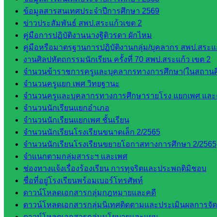
วิทยาลัย
ข้อมูลสารสนเทศประจำปีการศึกษา 2569
เทคนิค
ข่าวประสัมพันธ์ สพป.สระแก้วเขต 2
สระแก้ว
คู่มือการปฏิบัติงานนางฐิติวรดา ผักไหม
วิทยาลัย
คู่มือหรือมาตรฐานการปฏิบัติงานกลุ่ม/บุคลากร สพป.สระแก
เทคนิค
งานศิลปหัตถกรรมนักเรียน ครั้งที่ 70 สพป.สระแก้ว เขต 2
วังน้ำเย็น
จำนวนข้าราชการครูและบุคลากรทางการศึกษา(ในสถานศ
กศน.สระแก้ว
จำนวนครูแยก เพศ วิทยฐานะ
จำนวนครูและบุคลากรทางการศึกษารายโรง แยกเพศ และ
เว็บไซต์
จำนวนนักเรียนแยกอำเภอ
จำนวนนักเรียนแยกเพศ ชั้นเรียน
กลุ่มงาน
จำนวนนักเรียนโรงเรียนขนาดเล็ก 2/2565
ใน
จำนวนนักเรียนโรงเรียนขยายโอกาสทางการศึกษา 2/2565
จำแนกตามกลุ่มสาระฯ และเพศ
สำนักงาน
ช่องทางแจ้งเรื่องร้องเรียน การทุจริตและประพฤติมิชอบ
ชื่อที่อยู่โรงเรียนพร้อมเบอร์โทรศัพท์
กลุ่
ดาวน์โหลดเอกสารกลุ่มกฎหมายและคดี
มอำนวย
ดาวน์โหลดเอกสารกลุ่มนิเทศติดตามและประเมินผลการจั
การ
ดาวน์โหลดเอกสารกลุ่มนโยบายและแผน