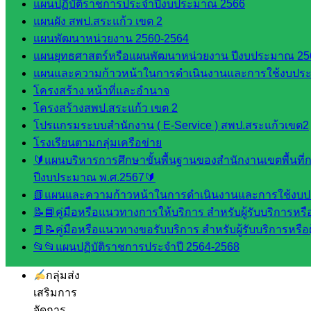
แผนปฏิบัติราชการประจำปีงบประมาณ 2566
ดาวน์โหลด
แผนผัง สพป.สระแก้ว เขต 2
แผนพัฒนาหน่วยงาน 2560-2564
เอกสาร
แผนยุทธศาสตร์หรือแผนพัฒนาหน่วยงาน ปีงบประมาณ 25
แผนและความก้าวหน้าในการดำเนินงานและการใช้งบประ
กลุ่
โครงสร้าง หน้าที่และอำนาจ
มอำนวย
โครงสร้างสพป.สระแก้ว เขต 2
การ
โปรแกรมระบบสำนักงาน ( E-Service ) สพป.สระแก้วเขต2
กลุ่ม
โรงเรียนตามกลุ่มเครือข่าย
บริหาร
🔰แผนบริหารการศึกษาขั้นพื้นฐานของสำนักงานเขตพื้นที
งานงาน
ปีงบประมาณ พ.ศ.2567🔰
เงินและ
📗แผนและความก้าวหน้าในการดำเนินงานและการใช้งบป
สินทรัพย์
📝📘คู่มือหรือแนวทางการให้บริการ สำหรับผู้รับบริการหรือ
กลุ่มน
📕📝คู่มือหรือแนวทางขอรับบริการ สำหรับผู้รับบริการหรือผ
โยบาย
📂📂แผนปฏิบัติราชการประจำปี 2564-2568
และแผน
กลุ่มส่ง
เสริมการ
จัดการ