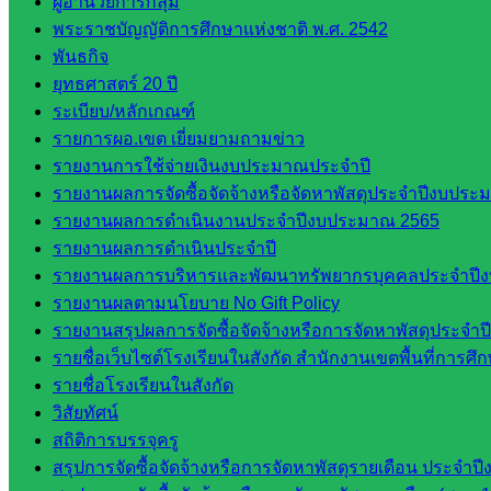
ผู้อำนวยการกลุ่ม
และบุ
พระราชบัญญัติการศึกษาแห่งชาติ พ.ศ. 2542
คลากรฯ
พันธกิจ
กลุ่มนิ
ยุทธศาสตร์ 20 ปี
เทศ
ระเบียบ/หลักเกณฑ์
ติดตาม
รายการผอ.เขต เยี่ยมยามถามข่าว
และประ
รายงานการใช้จ่ายเงินงบประมาณประจำปี
เมินผลฯ
รายงานผลการจัดซื้อจัดจ้างหรือจัดหาพัสดุประจำปีงบประม
รายงานผลการดำเนินงานประจำปีงบประมาณ 2565
เว็บไซต์
รายงานผลการดำเนินประจำปี
หลักสูตร
รายงานผลการบริหารและพัฒนาทรัพยากรบุคคลประจำปี
ต้าน
รายงานผลตามนโยบาย No Gift Policy
ทุจริต
รายงานสรุปผลการจัดซื้อจัดจ้างหรือการจัดหาพัสดุประจ
ห้อง
รายชื่อเว็บไซต์โรงเรียนในสังกัด สำนักงานเขตพื้นที่การ
นิเทศ
รายชื่อโรงเรียนในสังกัด
ศน.นิพนธ์
วิสัยทัศน์
พรมพิไล
สถิติการบรรจุครู
ห้อง
สรุปการจัดซื้อจัดจ้างหรือการจัดหาพัสดุรายเดือน ประจ
นิเทศ