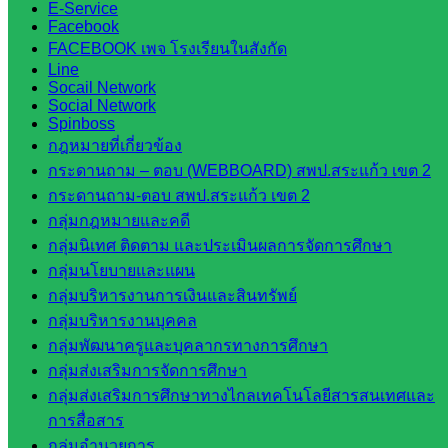
E-Service
สพป.สระแก้ว
Facebook
เขต 1
FACEBOOK เพจ โรงเรียนในสังกัด
โรงเรียน
Line
Socail Network
ในสังกัด
Social Network
สพป.สระแก้ว
Spinboss
เขต 2
กฎหมายที่เกี่ยวข้อง
วิทยาลัย
กระดานถาม – ตอบ (WEBBOARD) สพป.สระแก้ว เขต 2
เทคนิค
กระดานถาม-ตอบ สพป.สระแก้ว เขต 2
สระแก้ว
กลุ่มกฎหมายและคดี
วิทยาลัย
กลุ่มนิเทศ ติดตาม และประเมินผลการจัดการศึกษา
เทคนิค
กลุ่มนโยบายและแผน
วังน้ำเย็น
กลุ่มบริหารงานการเงินและสินทรัพย์
กศน.สระแก้ว
กลุ่มบริหารงานบุคคล
กลุ่มพัฒนาครูและบุคลากรทางการศึกษา
เว็บไซต์
กลุ่มส่งเสริมการจัดการศึกษา
กลุ่มส่งเสริมการศึกษาทางไกลเทคโนโลยีสารสนเทศและ
กลุ่มงาน
การสื่อสาร
ใน
กลุ่มอำนวยการ