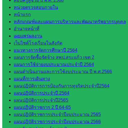
สอบครูผู้ช่วย ปี พ.ศ. 2568
และประ
หน่วยตรวจสอบภายใน
เมินผลฯ
หน้าแรก
หลักเกณฑ์และแผนการบริหารและพัฒนาทรัพยากรบุคคล
::: ©2021 sakarea2.go.th. All rights reserved. Design By SK2 ICT
อำนาจหน้าที่
TEAM :::
เผยแพร่ผลงาน
เว็บไซต์โรงเรียนในสังกัด
สอบถามได้นะคะ
แนวทางการจัดการศึกษาปี 2564
แผนการจัดซื้อจัดจ้าง สพป.สระแก้ว เขต 2
แผนการใช้จ่ายงบประมาณประจำปี 2564
แผนดำเนินงานและการใช้งบประมาณ ปี พ.ศ.2566
แผนที่/การเดินทาง
Line
แผนปฏิบัติการการป้องกันการทุจริตประจำปี2564
แผนปฏิบัติการประจำปี 2564
แผนปฏิบัติการประจำปี2565
แผนปฏิบัติราชการ 2 ปี 64-65
Tel 037-232263:
แผนปฏิบัติราชการประจำปีงบประมาณ 2565
แผนปฏิบัติราชการประจำปีงบประมาณ 2566