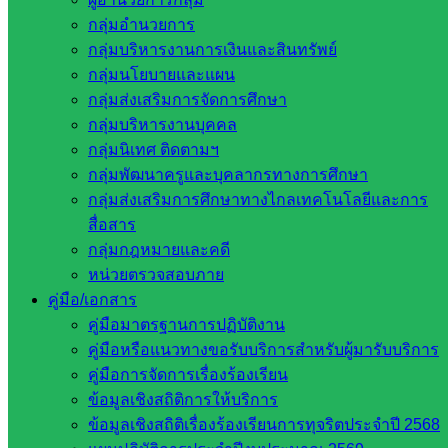
และสวนสนาม เพื่อน้อมลำลึกในพระ
กลุ่มอำนวยการ
มหากรุณาธิคุณพระบาทสมเด็จพระวชิรเกล้าเจ้าอยู่
กลุ่มบริหารงานการเงินและสินทรัพย์
กลุ่มนโยบายและแผน
หัว เนื่องในวันคล้ายวันสถาปนาลูกเสือแห่งชาติ 1
กลุ่มส่งเสริมการจัดการศึกษา
กรกฎาคม ของทุกปี และทำกิจกรรมบำเพ็ญ
กลุ่มบริหารงานบุคคล
ประโยชน์บริเวณโรงเรียน
กลุ่มนิเทศ ติดตามฯ
กลุ่มพัฒนาครูและบุคลากรทางการศึกษา
กลุ่มส่งเสริมการศึกษาทางไกลเทคโนโลยีและการ
Post Views:
303
สื่อสาร
กลุ่มกฎหมายและคดี
หน่วยตรวจสอบภาย
คู่มือ/เอกสาร
คู่มือมาตรฐานการปฏิบัติงาน
คู่มือหรือแนวทางขอรับบริการสำหรับผู้มารับบริการ
คู่มือการจัดการเรื่องร้องเรียน
ข้อมูลเชิงสถิติการให้บริการ
BANKOKTAHAN
ข้อมูลเชิงสถิติเรื่องร้องเรียนการทุจริตประจำปี 2568