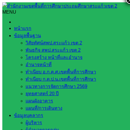
Skip
to
MENU
Search
Search
content
for:
พิธีทบทวนคำปฏิญาณและสวนสนาม เนื่องในวันคล้ายวัน
หน้าแรก
สถาปนาลูกเสือแห่งชาติ
ข้อมูลพื้นฐาน
วิสัยทัศน์สพป.สระแก้ว เขต 2
พิธีทบทวนคำปฏิญาณและสวนสนาม เนื่อง
พันธกิจ สพป.สระแก้ว เขต 2
ในวันคล้ายวันสถาปนาลูกเสือแห่งชาติ
โครงสร้าง หน้าที่และอำนาจ
อำนาจหน้าที่
ทำเนียบ อ.ก.ค.ศ.เขตพื้นที่การศึกษา
กรกฎาคม 1, 2022
กรกฎาคม 6, 2022
ทำเนียบ ก.ต.ป.น.เขตพื้นที่การศึกษา
BANKOKTAHAN
กลุ่มพระยา
แนวทางการจัดการศึกษา 2569
ยุทธศาสตร์ 20 ปี
วันที่ 1 กรกฎาคม 2565 นำโดยนางอุทัยวรรณ สุด
แผนผังอาคาร
ทองมล ครูชำนาญการพิเศษ รักษาการในตำแหน่งผู้
แผนที่/การเดินทาง
อำนวยการโรงเรียนบ้านโคกทหาร ผู้กำกับลูกเสือ
ข้อมูลบุคลากร
ผู้บริหาร
ลูกเสือและเนตรนารี ได้จัดพิธีทบทวนคำปฏิญาณ
ผู้อำนวยการกลุ่ม