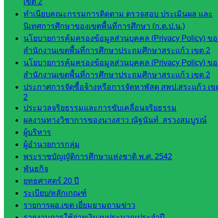
เขต 2
ก.ต.ป.น.
ทำเนียบคณะกรรมการติดตาม ตรวจสอบ ประเมินผล และ
เว็บไซต์
นิเทศการศึกษาของเขตพื้นที่การศึกษา (ก.ต.ป.น.)
อ.ค.ก.ศ.เขต
นโยบายการคุ้มครองข้อมูลส่วนบุคคล (Privacy Policy) ขอ
พื้นที่การ
สำนักงานเขตพื้นที่การศึกษาประถมศึกษาสระแก้ว เขต 2
ศึกษา
นโยบายการคุ้มครองข้อมูลส่วนบุคคล (Privacy Policy) ขอ
สำนักงานเขตพื้นที่การศึกษาประถมศึกษาสระแก้ว เขต 2
ดาวน์โหลด
ประกาศการจัดซื้อจ้างหรือการจัดหาพัสดุ สพป.สระแก้ว เข
2
เอกสาร
ประมวลจริยธรรมและการขับเคลื่อนจริยธรรม
ผลงานทางวิชาการของนางสาว ณัฐนันท์ สรวงสมบูรณ์
กลุ่
ผู้บริหาร
มอำนวย
ผู้อำนวยการกลุ่ม
การ
พระราชบัญญัติการศึกษาแห่งชาติ พ.ศ. 2542
กลุ่ม
พันธกิจ
บริหาร
ยุทธศาสตร์ 20 ปี
งานงาน
ระเบียบ/หลักเกณฑ์
เงินและ
รายการผอ.เขต เยี่ยมยามถามข่าว
สินทรัพย์
รายงานการใช้จ่ายเงินงบประมาณประจำปี