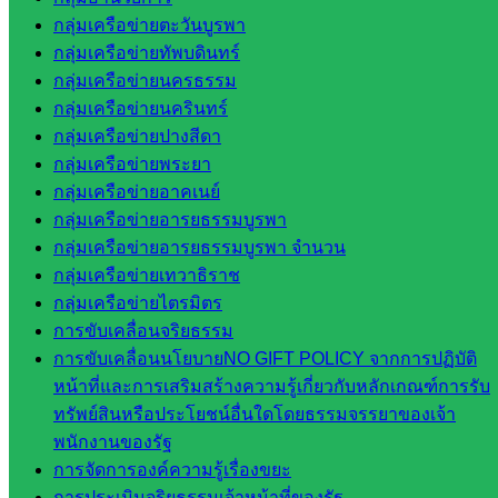
กลุ่มเครือข่ายตะวันบูรพา
สำนักงาน
กลุ่มเครือข่ายทัพบดินทร์
กลุ่มเครือข่ายนครธรรม
กลุ่
กลุ่มเครือข่ายนครินทร์
มอำนวย
กลุ่มเครือข่ายปางสีดา
การ
กลุ่มเครือข่ายพระยา
กลุ่ม
กลุ่มเครือข่ายอาคเนย์
บริหาร
กลุ่มเครือข่ายอารยธรรมบูรพา
งานงาน
กลุ่มเครือข่ายอารยธรรมบูรพา จำนวน
เงินและ
กลุ่มเครือข่ายเทวาธิราช
สินทรัพย์
กลุ่มเครือข่ายไตรมิตร
กลุ่มน
การขับเคลื่อนจริยธรรม
โยบาย
การขับเคลื่อนนโยบายNO GIFT POLICY จากการปฏิบัติ
และแผน
หน้าที่และการเสริมสร้างความรู้เกี่ยวกับหลักเกณฑ์การรับ
กลุ่มส่ง
ทรัพย์สินหรือประโยชน์อื่นใดโดยธรรมจรรยาของเจ้า
เสริมการ
พนักงานของรัฐ
จัดการ
การจัดการองค์ความรู้เรื่องขยะ
ศึกษา
การประเมินจริยธรรมเจ้าหน้าที่ของรัฐ