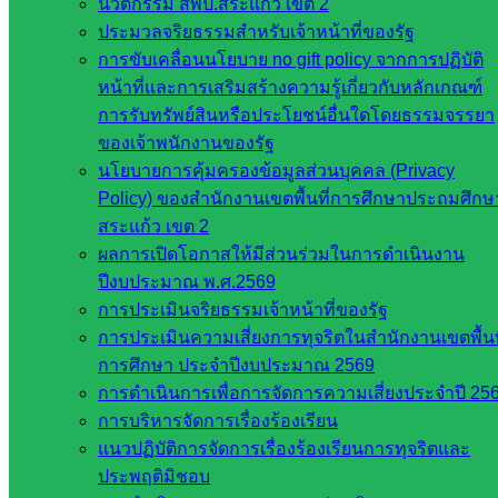
อาชีวศึกษา
นวัตกรรม สพป.สระแก้ว เขต 2
สำนักงาน
ประมวลจริยธรรมสำหรับเจ้าหน้าที่ของรัฐ
คณะ
การขับเคลื่อนนโยบาย no gift policy จากการปฏิบัติ
กรรมการ
หน้าที่และการเสริมสร้างความรู้เกี่ยวกับหลักเกณฑ์
การศึกษา
การรับทรัพย์สินหรือประโยชน์อื่นใดโดยธรรมจรรยา
ขั้นพื้น
ของเจ้าพนักงานของรัฐ
ฐาน
นโยบายการคุ้มครองข้อมูลส่วนบุคคล (Privacy
รายชื่อ
Policy) ของสำนักงานเขตพื้นที่การศึกษาประถมศึกษ
มหาวิทยาลัย
สระแก้ว เขต 2
ใน
ผลการเปิดโอกาสให้มีส่วนร่วมในการดำเนินงาน
ประเทศไทย
ปีงบประมาณ พ.ศ.2569
เว็บไซต์
การประเมินจริยธรรมเจ้าหน้าที่ของรัฐ
สำนักต่าง
การประเมินความเสี่ยงการทุจริตในสำนักงานเขตพื้นท
ๆ ใน
การศึกษา ประจำปีงบประมาณ 2569
สพฐ.
การดำเนินการเพื่อการจัดการความเสี่ยงประจำปี 25
เว็บไซต์
การบริหารจัดการเรื่องร้องเรียน
สพม. ใน
แนวปฏิบัติการจัดการเรื่องร้องเรียนการทุจริตและ
สังกัด
ประพฤติมิชอบ