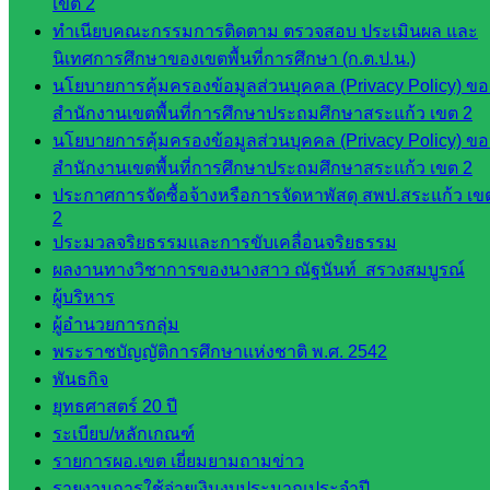
เขต 2
ก.ต.ป.น.
ทำเนียบคณะกรรมการติดตาม ตรวจสอบ ประเมินผล และ
นิเทศการศึกษาของเขตพื้นที่การศึกษา (ก.ต.ป.น.)
เว็บไซต์
นโยบายการคุ้มครองข้อมูลส่วนบุคคล (Privacy Policy) ขอ
อ.ค.ก.ศ.เขต
สำนักงานเขตพื้นที่การศึกษาประถมศึกษาสระแก้ว เขต 2
พื้นที่การ
นโยบายการคุ้มครองข้อมูลส่วนบุคคล (Privacy Policy) ขอ
ศึกษา
สำนักงานเขตพื้นที่การศึกษาประถมศึกษาสระแก้ว เขต 2
ดาวน์โหลด
ประกาศการจัดซื้อจ้างหรือการจัดหาพัสดุ สพป.สระแก้ว เข
2
เอกสาร
ประมวลจริยธรรมและการขับเคลื่อนจริยธรรม
ผลงานทางวิชาการของนางสาว ณัฐนันท์ สรวงสมบูรณ์
ผู้บริหาร
กลุ่
ผู้อำนวยการกลุ่ม
มอำนวย
พระราชบัญญัติการศึกษาแห่งชาติ พ.ศ. 2542
การ
พันธกิจ
กลุ่ม
ยุทธศาสตร์ 20 ปี
บริหาร
ระเบียบ/หลักเกณฑ์
งานงาน
รายการผอ.เขต เยี่ยมยามถามข่าว
เงินและ
รายงานการใช้จ่ายเงินงบประมาณประจำปี