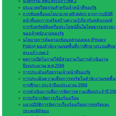
นวัตกรรม สพป.สระแก้ว เขต 2
อาชีวศึกษา
ประมวลจริยธรรมสำหรับเจ้าหน้าที่ของรัฐ
สำนักงาน
การขับเคลื่อนนโยบาย no gift policy จากการปฏิบัติ
คณะ
หน้าที่และการเสริมสร้างความรู้เกี่ยวกับหลักเกณฑ์
กรรมการ
การรับทรัพย์สินหรือประโยชน์อื่นใดโดยธรรมจรรยา
การศึกษา
ของเจ้าพนักงานของรัฐ
ขั้นพื้น
นโยบายการคุ้มครองข้อมูลส่วนบุคคล (Privacy
ฐาน
Policy) ของสำนักงานเขตพื้นที่การศึกษาประถมศึกษ
รายชื่อ
สระแก้ว เขต 2
มหาวิทยาลัย
ผลการเปิดโอกาสให้มีส่วนร่วมในการดำเนินงาน
ใน
ปีงบประมาณ พ.ศ.2569
ประเทศไทย
การประเมินจริยธรรมเจ้าหน้าที่ของรัฐ
เว็บไซต์
การประเมินความเสี่ยงการทุจริตในสำนักงานเขตพื้นท
สำนักต่าง
การศึกษา ประจำปีงบประมาณ 2569
ๆ ใน
การดำเนินการเพื่อการจัดการความเสี่ยงประจำปี 25
สพฐ.
การบริหารจัดการเรื่องร้องเรียน
เว็บไซต์
แนวปฏิบัติการจัดการเรื่องร้องเรียนการทุจริตและ
สพม. ใน
ประพฤติมิชอบ
สังกัด