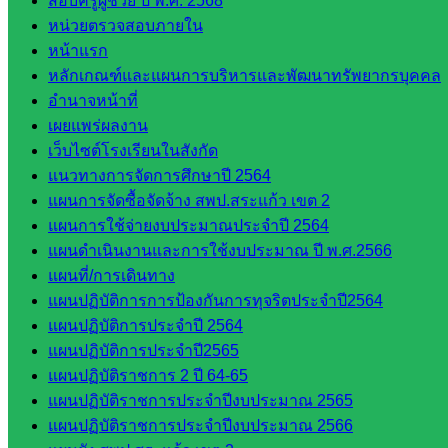
สอบครูผู้ช่วย ปี พ.ศ. 2568
ติดตาม
หน่วยตรวจสอบภายใน
และประ
หน้าแรก
เมินผลฯ
หลักเกณฑ์และแผนการบริหารและพัฒนาทรัพยากรบุคคล
::: ©2021 sakarea2.go.th. All rights reserved. Design By SK2 ICT
อำนาจหน้าที่
TEAM :::
เผยแพร่ผลงาน
เว็บไซต์โรงเรียนในสังกัด
สอบถามได้นะคะ
แนวทางการจัดการศึกษาปี 2564
แผนการจัดซื้อจัดจ้าง สพป.สระแก้ว เขต 2
แผนการใช้จ่ายงบประมาณประจำปี 2564
แผนดำเนินงานและการใช้งบประมาณ ปี พ.ศ.2566
แผนที่/การเดินทาง
แผนปฏิบัติการการป้องกันการทุจริตประจำปี2564
Line
แผนปฏิบัติการประจำปี 2564
แผนปฏิบัติการประจำปี2565
แผนปฏิบัติราชการ 2 ปี 64-65
Tel 037-232263:
แผนปฏิบัติราชการประจำปีงบประมาณ 2565
แผนปฏิบัติราชการประจำปีงบประมาณ 2566