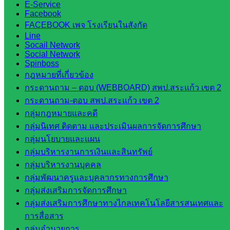
E-Service
สพป.สระแก้ว
Facebook
เขต 1
FACEBOOK เพจ โรงเรียนในสังกัด
Line
โรงเรียน
Socail Network
ในสังกัด
Social Network
สพป.สระแก้ว
Spinboss
กฎหมายที่เกี่ยวข้อง
เขต 2
กระดานถาม – ตอบ (WEBBOARD) สพป.สระแก้ว เขต 2
วิทยาลัย
กระดานถาม-ตอบ สพป.สระแก้ว เขต 2
เทคนิค
กลุ่มกฎหมายและคดี
สระแก้ว
กลุ่มนิเทศ ติดตาม และประเมินผลการจัดการศึกษา
วิทยาลัย
กลุ่มนโยบายและแผน
เทคนิค
กลุ่มบริหารงานการเงินและสินทรัพย์
วังน้ำเย็น
กลุ่มบริหารงานบุคคล
กศน.สระแก้ว
กลุ่มพัฒนาครูและบุคลากรทางการศึกษา
เว็บไซต์
กลุ่มส่งเสริมการจัดการศึกษา
กลุ่มส่งเสริมการศึกษาทางไกลเทคโนโลยีสารสนเทศและ
กลุ่มงาน
การสื่อสาร
กลุ่มอำนวยการ