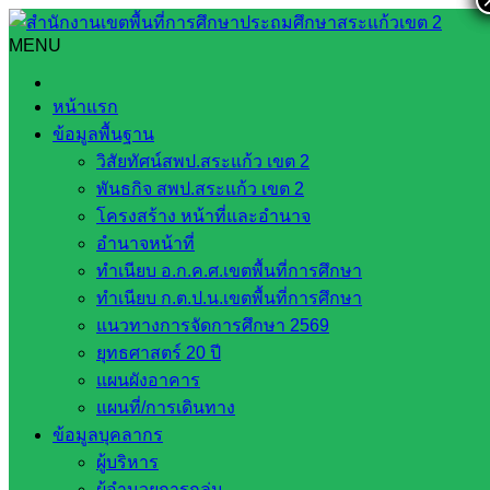
Skip
to
MENU
Search
Search
content
for:
พิธีทบทวนคำปฏิญาณและสวนสนาม
หน้าแรก
ข้อมูลพื้นฐาน
พิธีทบทวนคำปฏิญาณและสวนสนาม
วิสัยทัศน์สพป.สระแก้ว เขต 2
พันธกิจ สพป.สระแก้ว เขต 2
กรกฎาคม 5, 2022
กรกฎาคม 5, 2022
Bannongrua
โครงสร้าง หน้าที่และอำนาจ
Bannongrua
กลุ่มนครินทร์
อำนาจหน้าที่
ทำเนียบ อ.ก.ค.ศ.เขตพื้นที่การศึกษา
วันพุธที่ 29 มิถุนายน 2565
ทำเนียบ ก.ต.ป.น.เขตพื้นที่การศึกษา
แนวทางการจัดการศึกษา 2569
โรงเรียนบ้านหนองเรือนำคณะครูนักเรียนเข้าร่วมกิจกรรมเนื่อง
ยุทธศาสตร์ 20 ปี
ในพิธีทบทวนคำปฏิญาณและสวนสนาม วันคล้ายวันสถาปนา
แผนผังอาคาร
คณะลูกเสือแห่งชาติ วันที่ 1 กรกฎาคม ของทุกปี ณ โรงเรียน
แผนที่/การเดินทาง
ช่องกุ่มวิทยา ต.ช่องกุ่ม อ.วัมนานคร จ.สระแก้ว
ข้อมูลบุคลากร
ภาพ : นางสาวรุ่งนภา อ่วมฝัก
ผู้บริหาร
ผู้อำนวยการกลุ่ม