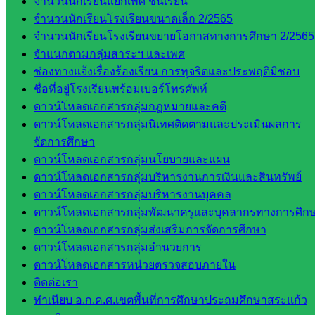
จำนวนนักเรียนแยกเพศ ชั้นเรียน
ห้อง
จำนวนนักเรียนโรงเรียนขนาดเล็ก 2/2565
นิเทศ
จำนวนนักเรียนโรงเรียนขยายโอกาสทางการศึกษา 2/2565
ศน.นิพนธ์
จำแนกตามกลุ่มสาระฯ และเพศ
พรมพิไล
ช่องทางแจ้งเรื่องร้องเรียน การทุจริตและประพฤติมิชอบ
ห้อง
ชื่อที่อยู่โรงเรียนพร้อมเบอร์โทรศัพท์
นิเทศ
ดาวน์โหลดเอกสารกลุ่มกฎหมายและคดี
ศน.ชยา
ดาวน์โหลดเอกสารกลุ่มนิเทศติดตามและประเมินผลการ
ธิศ/
จัดการศึกษา
ศน.อัญชลี
ดาวน์โหลดเอกสารกลุ่มนโยบายและแผน
ห้อง
ดาวน์โหลดเอกสารกลุ่มบริหารงานการเงินและสินทรัพย์
นิเทศ
ดาวน์โหลดเอกสารกลุ่มบริหารงานบุคคล
ดร.สราว
ดาวน์โหลดเอกสารกลุ่มพัฒนาครูและบุคลากรทางการศึก
ดี เพ็งศรี
ดาวน์โหลดเอกสารกลุ่มส่งเสริมการจัดการศึกษา
โคตร
ดาวน์โหลดเอกสารกลุ่มอำนวยการ
ดาวน์โหลดเอกสารหน่วยตรวจสอบภายใน
เว็บไซต์
ติดต่อเรา
คณะ
ทำเนียบ อ.ก.ค.ศ.เขตพื้นที่การศึกษาประถมศึกษาสระแก้ว
กรรมการ