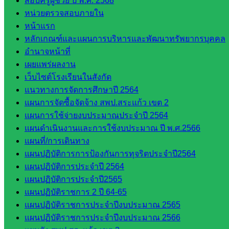
สอบครูผู้ช่วย ปี พ.ศ. 2568
หน่วยตรวจสอบภายใน
ดาวน์โหลด
หน้าแรก
เอกสาร
หลักเกณฑ์และแผนการบริหารและพัฒนาทรัพยากรบุคคล
อำนาจหน้าที่
เผยแพร่ผลงาน
กลุ่
เว็บไซต์โรงเรียนในสังกัด
มอำนวย
แนวทางการจัดการศึกษาปี 2564
การ
แผนการจัดซื้อจัดจ้าง สพป.สระแก้ว เขต 2
กลุ่ม
แผนการใช้จ่ายงบประมาณประจำปี 2564
บริหาร
แผนดำเนินงานและการใช้งบประมาณ ปี พ.ศ.2566
งานงาน
แผนที่/การเดินทาง
เงินและ
แผนปฏิบัติการการป้องกันการทุจริตประจำปี2564
สินทรัพย์
แผนปฏิบัติการประจำปี 2564
กลุ่มน
แผนปฏิบัติการประจำปี2565
โยบาย
แผนปฏิบัติราชการ 2 ปี 64-65
และแผน
แผนปฏิบัติราชการประจำปีงบประมาณ 2565
กลุ่มส่ง
แผนปฏิบัติราชการประจำปีงบประมาณ 2566
เสริมการ