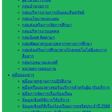
พระมงกุฎเกล้าเจ้าอยู่หัว หรือ รัชกาลที่ 6 โดยทรงมีพระบรม
กลุ่มอำนวยการ
ราชองค์การโปรดเกล้าฯ ให้สถาปนากองลูกเสือป่าขึ้นเมื่อวันที่ 1
กลุ่มบริหารงานการเงินและสินทรัพย์
พฤษภาคม พ.ศ. 2454 เพื่อฝึกอบรมข้าราชการพลเรือน ให้เรียนรู้
กลุ่มนโยบายและแผน
วิชาการด้านการทหาร ไว้สำรองยามเกิดศึกสงครามและช่วย
กลุ่มส่งเสริมการจัดการศึกษา
บำเพ็ญประโยชน์ต่อสังคม และยังมีไว้ช่วยปราบปรามโจรผู้ร้าย
กลุ่มบริหารงานบุคคล
ยามจำเป็น พระองค์ทรงมองเห็นว่า กองกิจการลูกเสือนั้นจะช่วย
กลุ่มนิเทศ ติดตามฯ
ให้คนไทยรักชาติ มีมนุษยธรรม มีความเสียสละ สามัคคีและมี
กลุ่มพัฒนาครูและบุคลากรทางการศึกษา
ความกตัญญู และได้ยึดเอาวันที่ 1 กรกฎาคม เป็นวันสถาปนาลูก
กลุ่มส่งเสริมการศึกษาทางไกลเทคโนโลยีและการ
เสือแห่งชาติ
สื่อสาร
กลุ่มกฎหมายและคดี
สถานที่จัดกิจกรรม โรงเรียนบ้านโคกไพล อำเภอตาพระยา
หน่วยตรวจสอบภาย
จังหวัดสระแก้ว
คู่มือ/เอกสาร
คู่มือมาตรฐานการปฏิบัติงาน
ภาพ/ข่าว นายชัชพล ธรรมมา และ นางสาวสุนทรีย์ เย็นพู
คู่มือหรือแนวทางขอรับบริการสำหรับผู้มารับบริการ
คู่มือการจัดการเรื่องร้องเรียน
ข้อมูลเชิงสถิติการให้บริการ
ข้อมูลเชิงสถิติเรื่องร้องเรียนการทุจริตประจำปี 2568