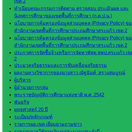
พัฒนาครู
เขต 2
และบุ
ทำเนียบคณะกรรมการติดตาม ตรวจสอบ ประเมินผล และ
คลากรฯ
นิเทศการศึกษาของเขตพื้นที่การศึกษา (ก.ต.ป.น.)
กลุ่มนิ
นโยบายการคุ้มครองข้อมูลส่วนบุคคล (Privacy Policy) ขอ
เทศ
สำนักงานเขตพื้นที่การศึกษาประถมศึกษาสระแก้ว เขต 2
ติดตาม
นโยบายการคุ้มครองข้อมูลส่วนบุคคล (Privacy Policy) ขอ
และประ
สำนักงานเขตพื้นที่การศึกษาประถมศึกษาสระแก้ว เขต 2
เมินผลฯ
ประกาศการจัดซื้อจ้างหรือการจัดหาพัสดุ สพป.สระแก้ว เข
2
เว็บไซต์
ประมวลจริยธรรมและการขับเคลื่อนจริยธรรม
หลักสูตร
ผลงานทางวิชาการของนางสาว ณัฐนันท์ สรวงสมบูรณ์
ต้าน
ผู้บริหาร
ทุจริต
ผู้อำนวยการกลุ่ม
ห้อง
พระราชบัญญัติการศึกษาแห่งชาติ พ.ศ. 2542
นิเทศ
พันธกิจ
ศน.นิพนธ์
ยุทธศาสตร์ 20 ปี
พรมพิไล
ระเบียบ/หลักเกณฑ์
ห้อง
รายการผอ.เขต เยี่ยมยามถามข่าว
นิเทศ
รายงานการใช้จ่ายเงินงบประมาณประจำปี