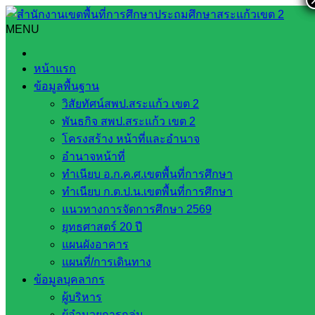
Skip
to
MENU
Search
Search
content
for:
พิธีทบทวนคำปฏิญาณและสวนสนาม โรงเรียนบ้านโคกไพล
หน้าแรก
ประจำปี 2565
ข้อมูลพื้นฐาน
วิสัยทัศน์สพป.สระแก้ว เขต 2
พิธีทบทวนคำปฏิญาณและสวนสนาม
พันธกิจ สพป.สระแก้ว เขต 2
โรงเรียนบ้านโคกไพล ประจำปี 2565
โครงสร้าง หน้าที่และอำนาจ
อำนาจหน้าที่
ทำเนียบ อ.ก.ค.ศ.เขตพื้นที่การศึกษา
กรกฎาคม 5, 2022
กรกฎาคม 13, 2022
Ban khokplai
ทำเนียบ ก.ต.ป.น.เขตพื้นที่การศึกษา
Ban khokplai
กลุ่มอารยธรรมบูรพา
แนวทางการจัดการศึกษา 2569
ยุทธศาสตร์ 20 ปี
นายชาญณรงค์ โยธาพันธ์ุ ผู้อำนวยการโรงเรียนบ้านโคกไพล
แผนผังอาคาร
และคณะครู เข้าร่วมกิจกรรมเนื่องใน พิธีทบทวน คำปฏิญาณ
แผนที่/การเดินทาง
และสวนสนาม วันคล้ายวันสถาปนาคณะลูกเสือแห่งชาติ วันที่ 1
ข้อมูลบุคลากร
กรกฎาคม 2565
ผู้บริหาร
การสถาปนาลูกเสือแห่งชาติในไทย เริ่มขึ้นโดย พระบาทสมเด็จ
ผู้อำนวยการกลุ่ม