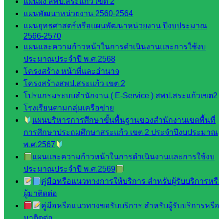
แผนผัง สพป.สระแก้ว เขต 2
จัดการ
แผนพัฒนาหน่วยงาน 2560-2564
ศึกษา
แผนยุทธศาสตร์หรือแผนพัฒนาหน่วยงาน ปีงบประมาณ
กลุ่ม
2566-2570
บริหาร
แผนและความก้าวหน้าในการดำเนินงานและการใช้งบ
งาน
ประมาณประจำปี พ.ศ.2568
บุคคล
โครงสร้าง หน้าที่และอำนาจ
กลุ่ม
โครงสร้างสพป.สระแก้ว เขต 2
พัฒนาครู
โปรแกรมระบบสำนักงาน ( E-Service ) สพป.สระแก้วเขต2
และบุ
โรงเรียนตามกลุ่มเครือข่าย
คลากรฯ
แผนบริหารการศึกษาขั้นพื้นฐานของสำนักงานเขตพื้นที่
กลุ่มนิ
การศึกษาประถมศึกษาสระแก้ว เขต 2 ประจำปีงบประมาณ
เทศ
พ.ศ.2567
ติดตาม
แผนและความก้าวหน้าในการดำเนินงานและการใช้งบ
และประ
ประมาณประจำปี พ.ศ.2569
เมินผลฯ
คู่มือหรือแนวทางการให้บริการ สำหรับผู้รับบริการหร
::: ©2021 sakarea2.go.th. All rights reserved. Design By SK2 ICT
ผู้มาติดต่อ
TEAM :::
คู่มือหรือแนวทางขอรับบริการ สำหรับผู้รับบริการหรือผ
มาติดต่อ