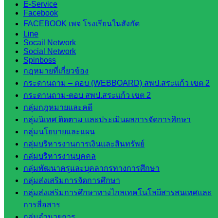
E-Service
กลาง
Facebook
สำนักงาน
FACEBOOK เพจ โรงเรียนในสังกัด
ส.ก.ส.ค
Line
Socail Network
Social Network
หน่วยงาน
Spinboss
กฎหมายที่เกี่ยวข้อง
ในจังหวัด
กระดานถาม – ตอบ (WEBBOARD) สพป.สระแก้ว เขต 2
สระแก้ว
กระดานถาม-ตอบ สพป.สระแก้ว เขต 2
กลุ่มกฎหมายและคดี
กลุ่มนิเทศ ติดตาม และประเมินผลการจัดการศึกษา
จังหวัด
กลุ่มนโยบายและแผน
สระแก้ว
กลุ่มบริหารงานการเงินและสินทรัพย์
องค์การ
กลุ่มบริหารงานบุคคล
บริหาร
กลุ่มพัฒนาครูและบุคลากรทางการศึกษา
ส่วน
กลุ่มส่งเสริมการจัดการศึกษา
จังหวัด
กลุ่มส่งเสริมการศึกษาทางไกลเทคโนโลยีสารสนเทศและ
สระแก้ว
การสื่อสาร
ศึกษาธิการ
กลุ่มอำนวยการ