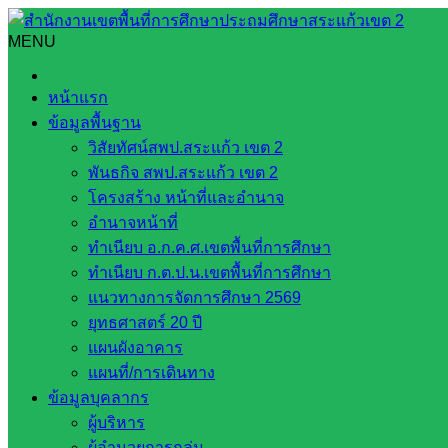
Skip
to
MENU
Search
Search
content
for:
การจัดการเรียนรู้เพื่อส่งเสริมพัฒนาการ 4 ด้าน ของเด็กปฐมวั
หน้าแรก
ข้อมูลพื้นฐาน
การจัดการเรียนรู้เพื่อส่งเสริมพัฒนาการ 
วิสัยทัศน์สพป.สระแก้ว เขต 2
พันธกิจ สพป.สระแก้ว เขต 2
กรกฎาคม 24, 2022
nangammittapab nangammittapab
โครงสร้าง หน้าที่และอำนาจ
อำนาจหน้าที่
การอบรมเชิงปฏิบัติการพ
ทำเนียบ อ.ก.ค.ศ.เขตพื้นที่การศึกษา
ทำเนียบ ก.ต.ป.น.เขตพื้นที่การศึกษา
วันอาทิตย์ที่ 24 กรกฎาคม 2565 นางนวลจันทร์ เตียวเจริญ ผู้
แนวทางการจัดการศึกษา 2569
การ “เรื่อง การจัดการเรียนรู้เพื่อส่งเสริมพัฒนาการ 4 ด้าน 
ยุทธศาสตร์ 20 ปี
ประถมศึกษาสระแก้ว เขต 2 และศึกษาดูงานโรงเรียนปฐมวัยต้นแ
แผนผังอาคาร
ถ่ายภาพ
: คณะครูปฐมวัยโรงเรียนบ้านนางามมิตรภาพที่ 131
แผนที่/การเดินทาง
ข้อมูลบุคลากร
เนื้อหาข่าว
: นางสาวชฎาพร สายจันทร์
ผู้บริหาร
บรรณาธิการข่าว :
นางดอก บัวเรืองเดช รองผู้อำนวยการโรงเรี
ผู้อำนวยการกลุ่ม