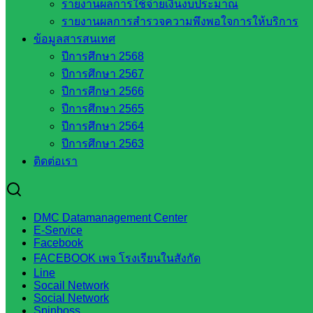
รายงานผลการใช้จ่ายเงินงบประมาณ
กลุ่มส่งเสริมการจัดการศึกษา
รายงานผลการสำรวจความพึงพอใจการให้บริการ
กลุ่มบริหารงานบุคคล
ข้อมูลสารสนเทศ
กลุ่มพัฒนาครูและบุคลากรฯ
ปีการศึกษา 2568
กลุ่มนิเทศติดตามและประเมินผลฯ
ปีการศึกษา 2567
เว็บไซต์หลักสูตรต้านทุจริต
ปีการศึกษา 2566
ห้องนิเทศ ศน.นิพนธ์ พรมพิไล
ปีการศึกษา 2565
ห้องนิเทศ ศน.ชยาธิศ/ศน.อัญชลี
ปีการศึกษา 2564
ห้องนิเทศ ดร.สราวดี เพ็งศรีโคตร
ปีการศึกษา 2563
เว็บไซต์คณะกรรมการ ก.ต.ป.น.
ติดต่อเรา
เว็บไซต์ อ.ค.ก.ศ.เขตพื้นที่การศึกษา
ดาวน์โหลดเอกสาร
DMC Datamanagement Center
E-Service
กลุ่มอำนวยการ
Facebook
กลุ่มบริหารงานงานเงินและสินทรัพย์
FACEBOOK เพจ โรงเรียนในสังกัด
กลุ่มนโยบายและแผน
Line
Socail Network
กลุ่มส่งเสริมการจัดการศึกษา
Social Network
กลุ่มบริหารงานบุคคล
Spinboss