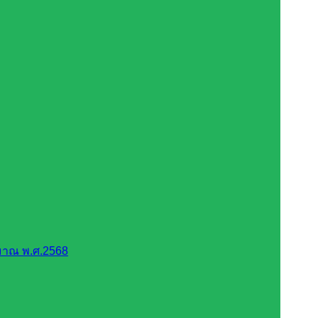
มาณ พ.ศ.2568