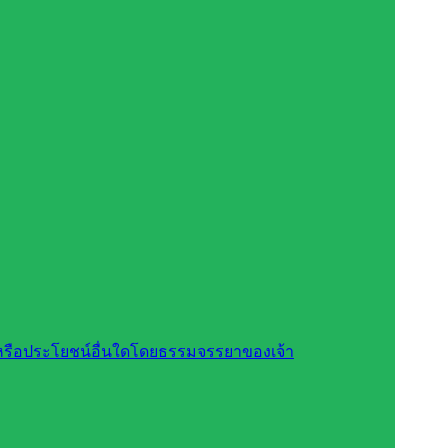
สินหรือประโยชน์อื่นใดโดยธรรมจรรยาของเจ้า