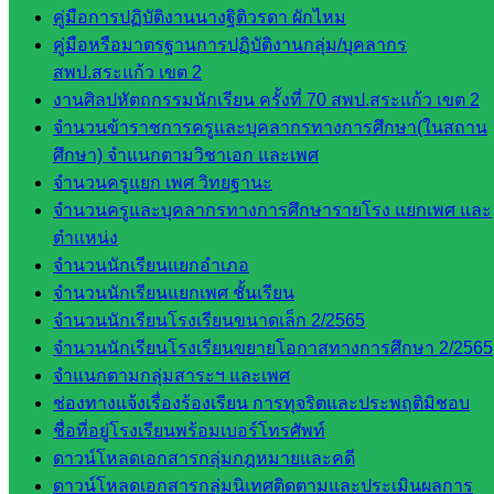
คู่มือการปฏิบัติงานนางฐิติวรดา ผักไหม
และบุ
คู่มือหรือมาตรฐานการปฏิบัติงานกลุ่ม/บุคลากร
คลากรฯ
สพป.สระแก้ว เขต 2
กลุ่มนิ
งานศิลปหัตถกรรมนักเรียน ครั้งที่ 70 สพป.สระแก้ว เขต 2
เทศ
จำนวนข้าราชการครูและบุคลากรทางการศึกษา(ในสถาน
ติดตาม
ศึกษา) จำแนกตามวิชาเอก และเพศ
และประ
จำนวนครูแยก เพศ วิทยฐานะ
เมินผลฯ
จำนวนครูและบุคลากรทางการศึกษารายโรง แยกเพศ และ
ตำแหน่ง
เว็บไซต์
จำนวนนักเรียนแยกอำเภอ
หลักสูตร
จำนวนนักเรียนแยกเพศ ชั้นเรียน
ต้าน
จำนวนนักเรียนโรงเรียนขนาดเล็ก 2/2565
ทุจริต
จำนวนนักเรียนโรงเรียนขยายโอกาสทางการศึกษา 2/2565
ห้อง
จำแนกตามกลุ่มสาระฯ และเพศ
นิเทศ
ช่องทางแจ้งเรื่องร้องเรียน การทุจริตและประพฤติมิชอบ
ศน.นิพนธ์
ชื่อที่อยู่โรงเรียนพร้อมเบอร์โทรศัพท์
พรมพิไล
ดาวน์โหลดเอกสารกลุ่มกฎหมายและคดี
ห้อง
ดาวน์โหลดเอกสารกลุ่มนิเทศติดตามและประเมินผลการ
นิเทศ