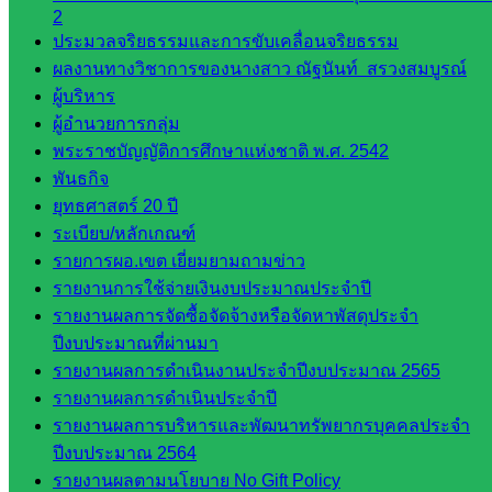
2
ดาวน์โหลด
ประมวลจริยธรรมและการขับเคลื่อนจริยธรรม
ผลงานทางวิชาการของนางสาว ณัฐนันท์ สรวงสมบูรณ์
เอกสาร
ผู้บริหาร
ผู้อำนวยการกลุ่ม
กลุ่
พระราชบัญญัติการศึกษาแห่งชาติ พ.ศ. 2542
มอำนวย
พันธกิจ
การ
ยุทธศาสตร์ 20 ปี
กลุ่ม
ระเบียบ/หลักเกณฑ์
บริหาร
รายการผอ.เขต เยี่ยมยามถามข่าว
งานงาน
รายงานการใช้จ่ายเงินงบประมาณประจำปี
เงินและ
รายงานผลการจัดซื้อจัดจ้างหรือจัดหาพัสดุประจำ
สินทรัพย์
ปีงบประมาณที่ผ่านมา
กลุ่มน
รายงานผลการดำเนินงานประจำปีงบประมาณ 2565
โยบาย
รายงานผลการดำเนินประจำปี
และแผน
รายงานผลการบริหารและพัฒนาทรัพยากรบุคคลประจำ
กลุ่มส่ง
ปีงบประมาณ 2564
เสริมการ
รายงานผลตามนโยบาย No Gift Policy