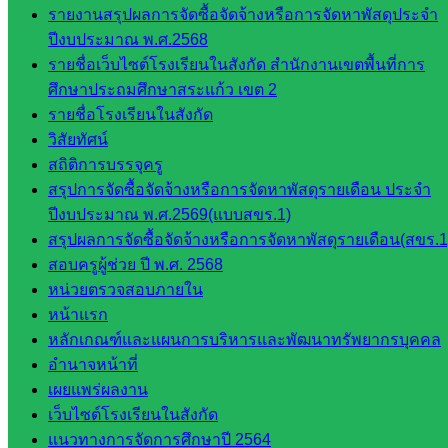
จัดการ
รายงานสรุปผลการจัดซื้อจัดจ้างหรือการจัดหาพัสดุประจำ
ศึกษา
ปีงบประมาณ พ.ศ.2568
กลุ่ม
รายชื่อเว็บไซต์โรงเรียนในสังกัด สำนักงานเขตพื้นที่การ
บริหาร
ศึกษาประถมศึกษาสระแก้ว เขต 2
งาน
รายชื่อโรงเรียนในสังกัด
บุคคล
วิสัยทัศน์
กลุ่ม
สถิติการบรรจุครู
พัฒนาครู
สรุปการจัดซื้อจัดจ้างหรือการจัดหาพัสดุรายเดือน ประจำ
และบุ
ปีงบประมาณ พ.ศ.2569(แบบสขร.1)
คลากรฯ
สรุปผลการจัดซื้อจัดจ้างหรือการจัดหาพัสดุรายเดือน(สขร.1
กลุ่มนิ
สอบครูผู้ช่วย ปี พ.ศ. 2568
เทศ
หน่วยตรวจสอบภายใน
ติดตาม
หน้าแรก
และประ
หลักเกณฑ์และแผนการบริหารและพัฒนาทรัพยากรบุคคล
เมินผลฯ
อำนาจหน้าที่
เผยแพร่ผลงาน
::: ©2021 sakarea2.go.th. All rights reserved. Design By SK2 ICT
TEAM :::
เว็บไซต์โรงเรียนในสังกัด
แนวทางการจัดการศึกษาปี 2564