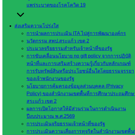
ศึกษาธิการ
แพร่ระบาดของโรคโควิด 19
กระทรวง
การ
อุดมศึกษา
ส่งเสริมความโปร่งใส
สำนักงาน
การนำผลการประเมิน ITA ไปสู่การพัฒนาองค์กร
เลขาธิการ
นวัตกรรม สพป.สระแก้ว เขต 2
สภาการ
ประมวลจริยธรรมสำหรับเจ้าหน้าที่ของรัฐ
ศึกษา
การขับเคลื่อนนโยบาย no gift policy จากการปฏิบัติ
สำนักงาน
หน้าที่และการเสริมสร้างความรู้เกี่ยวกับหลักเกณฑ์
คณะ
การรับทรัพย์สินหรือประโยชน์อื่นใดโดยธรรมจรรยา
กรรมการ
ของเจ้าพนักงานของรัฐ
การ
นโยบายการคุ้มครองข้อมูลส่วนบุคคล (Privacy
อาชีวศึกษา
Policy) ของสำนักงานเขตพื้นที่การศึกษาประถมศึกษ
สำนักงาน
สระแก้ว เขต 2
คณะ
ผลการเปิดโอกาสให้มีส่วนร่วมในการดำเนินงาน
กรรมการ
ปีงบประมาณ พ.ศ.2569
การศึกษา
การประเมินจริยธรรมเจ้าหน้าที่ของรัฐ
ขั้นพื้น
การประเมินความเสี่ยงการทุจริตในสำนักงานเขตพื้นท