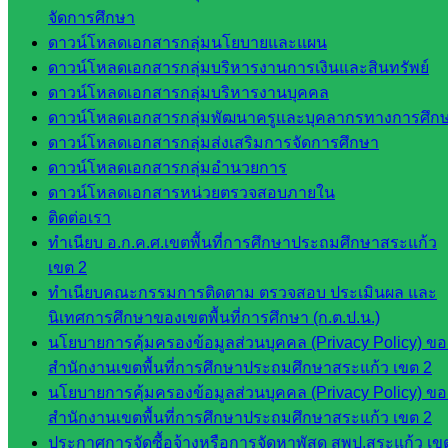
จัดการศึกษา
ศน.ชยา
ดาวน์โหลดเอกสารกลุ่มนโยบายและแผน
ธิศ/
ดาวน์โหลดเอกสารกลุ่มบริหารงานการเงินและสินทรัพย์
ศน.อัญชลี
ดาวน์โหลดเอกสารกลุ่มบริหารงานบุคคล
ห้อง
ดาวน์โหลดเอกสารกลุ่มพัฒนาครูและบุคลากรทางการศึก
นิเทศ
ดาวน์โหลดเอกสารกลุ่มส่งเสริมการจัดการศึกษา
ดร.สราว
ดาวน์โหลดเอกสารกลุ่มอำนวยการ
ดี เพ็งศรี
ดาวน์โหลดเอกสารหน่วยตรวจสอบภายใน
โคตร
ติดต่อเรา
เว็บไซต์
ทำเนียบ อ.ก.ค.ศ.เขตพื้นที่การศึกษาประถมศึกษาสระแก้ว
คณะ
เขต 2
กรรมการ
ทำเนียบคณะกรรมการติดตาม ตรวจสอบ ประเมินผล และ
ก.ต.ป.น.
นิเทศการศึกษาของเขตพื้นที่การศึกษา (ก.ต.ป.น.)
นโยบายการคุ้มครองข้อมูลส่วนบุคคล (Privacy Policy) ขอ
เว็บไซต์
สำนักงานเขตพื้นที่การศึกษาประถมศึกษาสระแก้ว เขต 2
อ.ค.ก.ศ.เขต
นโยบายการคุ้มครองข้อมูลส่วนบุคคล (Privacy Policy) ขอ
พื้นที่การ
สำนักงานเขตพื้นที่การศึกษาประถมศึกษาสระแก้ว เขต 2
ศึกษา
ประกาศการจัดซื้อจ้างหรือการจัดหาพัสดุ สพป.สระแก้ว เข