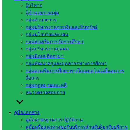
ศึกษาสระแก้ว เขต 2 ทุกกลุ่ม และผู้รับผิดชอบตัวชี้วัด เข้าร่วม
ผู้บริหาร
ประชุมการติดตามและประเมินผล Online การขับเคลื่อน
ผู้อำนวยการกลุ่ม
นโยบาย จุดเน้นสำนักงานคณะกรรมการการศึกษาขั้นพื้นฐาน
กลุ่มอำนวยการ
และนโยบายกระทรวงศึกษาธิการ ประจำปีงบประมาณ พ.ศ.
กลุ่มบริหารงานการเงินและสินทรัพย์
2565 ครั้ง 2 เขตตรวจราชการที่ 9 (จังหวัดนครนายก ปราจีนบุรี
กลุ่มนโยบายและแผน
สระแก้ว จันทบุรี ตราด) ผ่านโปรแกรม Zoom Meeting…
กลุ่มส่งเสริมการจัดการศึกษา
กลุ่มบริหารงานบุคคล
กลุ่มนิเทศ ติดตามฯ
กลุ่มพัฒนาครูและบุคลากรทางการศึกษา
กลุ่มส่งเสริมการศึกษาทางไกลเทคโนโลยีและการ
สื่อสาร
กลุ่มกฎหมายและคดี
หน่วยตรวจสอบภาย
คู่มือ/เอกสาร
คู่มือมาตรฐานการปฏิบัติงาน
คู่มือหรือแนวทางขอรับบริการสำหรับผู้มารับบริการ