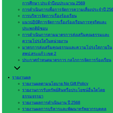
ฐาน
การศึกษา ประจำปีงบประมาณ 2569
รายชื่อ
การดำเนินการเพื่อการจัดการความเสี่ยงประจำปี 25
มหาวิทยาลัย
การบริหารจัดการเรื่องร้องเรียน
ใน
แนวปฏิบัติการจัดการเรื่องร้องเรียนการทุจริตและ
ประเทศไทย
ประพฤติมิชอบ
เว็บไซต์
การดำเนินการตามมาตรการส่งเสริมคุณธรรมและ
สำนักต่าง
ความโปร่งใสในหน่วยงาน
ๆ ใน
มาตรการส่งเสริมคุณธรรมและความโปร่งใสภายใน
สพฐ.
สพป.สระแก้ว เขต 2
เว็บไซต์
ประกาศกำหนดมาตรการ กลไกการจัดการร้องเรียน
สพม. ใน
สังกัด
รายงานผล
สพฐ.
รายงานผลตามนโยบาย No Gift Policy
เว็บไซต์
รายงานการรับทรัพย์สินหรือประโยชน์อื่นใดโดย
สพป. ใน
ธรรมจรรยา
สังกัด
รายงานผลการดำเนินงาน ปี 2568
สพฐ.
รายงานผลการบริหารและพัฒนาทรัพยากรบุคคล
กรมบัญชี