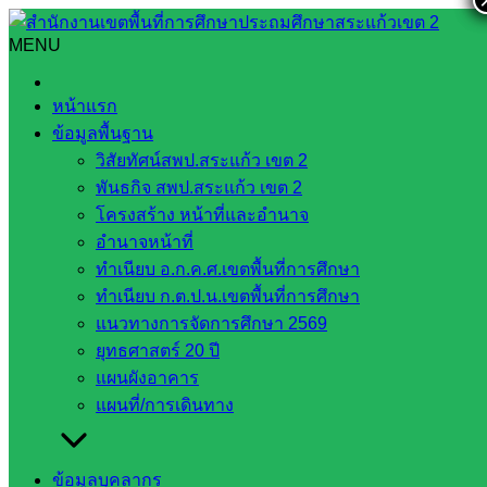
Skip
to
MENU
Search
Search
content
for:
ประชุมการติดตามและประเมินผล Online การขับเคลื่อน
หน้าแรก
นโยบายฯ
ข้อมูลพื้นฐาน
วิสัยทัศน์สพป.สระแก้ว เขต 2
ประชุมการติดตามและประเมินผล Online
พันธกิจ สพป.สระแก้ว เขต 2
การขับเคลื่อนนโยบายฯ
โครงสร้าง หน้าที่และอำนาจ
อำนาจหน้าที่
ทำเนียบ อ.ก.ค.ศ.เขตพื้นที่การศึกษา
สิงหาคม 8, 2022
กันยายน 14, 2022
นโยบายและแผน
ทำเนียบ ก.ต.ป.น.เขตพื้นที่การศึกษา
กลุ่มนโยบายและแผน
แนวทางการจัดการศึกษา 2569
ยุทธศาสตร์ 20 ปี
….
วันพุธที่ 3 สิงหาคม พ.ศ. 2565
เวลา 08.30 น. ว่าที่ร้อยตรีสุร
แผนผังอาคาร
สิทธิ์ ถิตย์สมบูรณ์ ผู้อำนวยการสำนักงานเขตพื้นที่การศึกษา
แผนที่/การเดินทาง
ประถมศึกษาสระแก้ว เขต 2 ได้มอบหมายให้นายปรีดี โสโป รอง
ผู้อำนวยการสำนักงานเขตพื้นที่การศึกษาประถมศึกษาสระแก้ว
เขต 2 ผู้อำนวยการกลุ่มสำนักงานเขตพื้นที่การศึกษาประถม
ข้อมูลบุคลากร