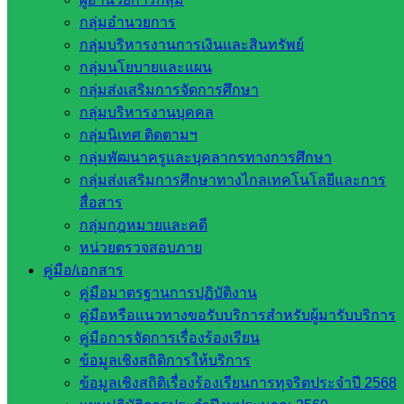
ข้าราชการครู ให้มุ่งมั่นในการปฏิบัติหน้าที่ครูให้ดีที่สุด พร้อม
กลุ่มอำนวยการ
ทั้งปลูกต้นพยุงไม้มงคล จำนวน ๒ ต้น นายเชิดชัย แก้วกนก ผู้
กลุ่มบริหารงานการเงินและสินทรัพย์
อำนวยการโรงเรียนบ้านหนองผักแว่น และคณะครูโรงเรียน
กลุ่มนโยบายและแผน
บ้านหนองผักแว่นขอบคุณท่านเป็นอย่างสูง
กลุ่มส่งเสริมการจัดการศึกษา
บทความ :
นางคำพันธุ์ ตุลากัน
กลุ่มบริหารงานบุคคล
ภาพ :
นางสาวกมลชนก ตะเภาพงษ์
กลุ่มนิเทศ ติดตามฯ
อำนวยการผลิต :
นายเชิดชัย แก้วกนก ผู้อำนวยการโรงเรียน
กลุ่มพัฒนาครูและบุคลากรทางการศึกษา
บ้านหนองผักแว่น
กลุ่มส่งเสริมการศึกษาทางไกลเทคโนโลยีและการ
สื่อสาร
กลุ่มกฎหมายและคดี
หน่วยตรวจสอบภาย
คู่มือ/เอกสาร
คู่มือมาตรฐานการปฏิบัติงาน
คู่มือหรือแนวทางขอรับบริการสำหรับผู้มารับบริการ
Post Views:
479
คู่มือการจัดการเรื่องร้องเรียน
ข้อมูลเชิงสถิติการให้บริการ
ข้อมูลเชิงสถิติเรื่องร้องเรียนการทุจริตประจำปี 2568