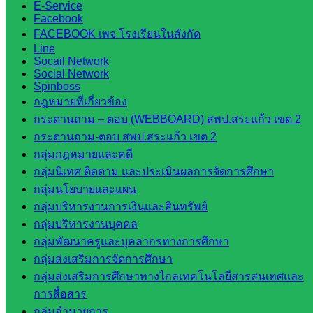
E-Service
สระแก้ว
Facebook
FACEBOOK เพจ โรงเรียนในสังกัด
เขต 1
Line
สพป.สระแก้ว
Socail Network
เขต 2
Social Network
Spinboss
โรงเรียน
กฎหมายที่เกี่ยวข้อง
ในสังกัด
กระดานถาม – ตอบ (WEBBOARD) สพป.สระแก้ว เขต 2
สพป.สระแก้ว
กระดานถาม-ตอบ สพป.สระแก้ว เขต 2
เขต 1
กลุ่มกฎหมายและคดี
โรงเรียน
กลุ่มนิเทศ ติดตาม และประเมินผลการจัดการศึกษา
ในสังกัด
กลุ่มนโยบายและแผน
สพป.สระแก้ว
กลุ่มบริหารงานการเงินและสินทรัพย์
เขต 2
กลุ่มบริหารงานบุคคล
วิทยาลัย
กลุ่มพัฒนาครูและบุคลากรทางการศึกษา
เทคนิค
กลุ่มส่งเสริมการจัดการศึกษา
สระแก้ว
กลุ่มส่งเสริมการศึกษาทางไกลเทคโนโลยีสารสนเทศและ
วิทยาลัย
การสื่อสาร
เทคนิค
กลุ่มอำนวยการ