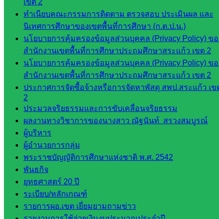
เขต 2
ดี เพ็งศรี
ทำเนียบคณะกรรมการติดตาม ตรวจสอบ ประเมินผล และ
โคตร
นิเทศการศึกษาของเขตพื้นที่การศึกษา (ก.ต.ป.น.)
นโยบายการคุ้มครองข้อมูลส่วนบุคคล (Privacy Policy) ขอ
เว็บไซต์
สำนักงานเขตพื้นที่การศึกษาประถมศึกษาสระแก้ว เขต 2
คณะ
นโยบายการคุ้มครองข้อมูลส่วนบุคคล (Privacy Policy) ขอ
กรรมการ
สำนักงานเขตพื้นที่การศึกษาประถมศึกษาสระแก้ว เขต 2
ก.ต.ป.น.
ประกาศการจัดซื้อจ้างหรือการจัดหาพัสดุ สพป.สระแก้ว เข
2
เว็บไซต์
ประมวลจริยธรรมและการขับเคลื่อนจริยธรรม
อ.ค.ก.ศ.เขต
ผลงานทางวิชาการของนางสาว ณัฐนันท์ สรวงสมบูรณ์
พื้นที่การ
ผู้บริหาร
ศึกษา
ผู้อำนวยการกลุ่ม
พระราชบัญญัติการศึกษาแห่งชาติ พ.ศ. 2542
ดาวน์โหลด
พันธกิจ
เอกสาร
ยุทธศาสตร์ 20 ปี
ระเบียบ/หลักเกณฑ์
รายการผอ.เขต เยี่ยมยามถามข่าว
กลุ่
รายงานการใช้จ่ายเงินงบประมาณประจำปี