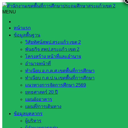
Skip
to
MENU
Search
Search
content
for:
ผอ. เขต เข้าเยี่ยมโรงเรียนบ้านหนองผักแว่น
หน้าแรก
ข้อมูลพื้นฐาน
ผอ. เขต เข้าเยี่ยมโรงเรียนบ้านหนองผัก
วิสัยทัศน์สพป.สระแก้ว เขต 2
แว่น
พันธกิจ สพป.สระแก้ว เขต 2
โครงสร้าง หน้าที่และอำนาจ
อำนาจหน้าที่
สิงหาคม 9, 2022
สิงหาคม 9, 2022
ทำเนียบ อ.ก.ค.ศ.เขตพื้นที่การศึกษา
BANNONGPAKWAN BANNONGPAKWAN
กลุ่ม
ทำเนียบ ก.ต.ป.น.เขตพื้นที่การศึกษา
อารยธรรมบูรพา
แนวทางการจัดการศึกษา 2569
ยุทธศาสตร์ 20 ปี
วันที่ ๑๒ กรกฎาคม พ.ศ. ๒๕๖๕
ว่าที่ร้อยตรีสุรสิทธิ์ ถิตย์
แผนผังอาคาร
สมบูรณ์ ผู้อำนวยการสำนักงานเขตพื้นที่การศึกษาประถมศึกษา
แผนที่/การเดินทาง
สระแก้ว เขต ๒ นางภานุรังสี ทาประเสริฐ ผู้อำนวยการกลุ่มส่ง
ข้อมูลบุคลากร
เสริมการจัดการศึกษา พบปะข้าราชการครูและบุคลากร
ผู้บริหาร
ทางการศึกษาโรงเรียนบ้านหนองผักแว่น เพื่อให้กำลังใจ
ผู้อำนวยการกลุ่ม