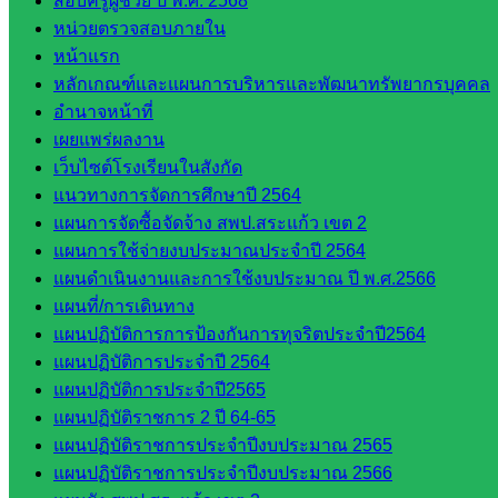
สอบครูผู้ช่วย ปี พ.ศ. 2568
กลุ่ม
หน่วยตรวจสอบภายใน
พัฒนาครู
หน้าแรก
และบุ
หลักเกณฑ์และแผนการบริหารและพัฒนาทรัพยากรบุคคล
คลากรฯ
อำนาจหน้าที่
กลุ่มนิ
เผยแพร่ผลงาน
เทศ
เว็บไซต์โรงเรียนในสังกัด
ติดตาม
แนวทางการจัดการศึกษาปี 2564
และประ
แผนการจัดซื้อจัดจ้าง สพป.สระแก้ว เขต 2
เมินผลฯ
แผนการใช้จ่ายงบประมาณประจำปี 2564
::: ©2021 sakarea2.go.th. All rights reserved. Design By SK2 ICT
แผนดำเนินงานและการใช้งบประมาณ ปี พ.ศ.2566
TEAM :::
แผนที่/การเดินทาง
แผนปฏิบัติการการป้องกันการทุจริตประจำปี2564
แผนปฏิบัติการประจำปี 2564
สอบถามได้นะคะ
แผนปฏิบัติการประจำปี2565
แผนปฏิบัติราชการ 2 ปี 64-65
แผนปฏิบัติราชการประจำปีงบประมาณ 2565
แผนปฏิบัติราชการประจำปีงบประมาณ 2566