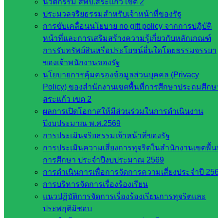
นวัตกรรม สพป.สระแก้ว เขต 2
สภาการ
ประมวลจริยธรรมสำหรับเจ้าหน้าที่ของรัฐ
ศึกษา
การขับเคลื่อนนโยบาย no gift policy จากการปฏิบัติ
สำนักงาน
หน้าที่และการเสริมสร้างความรู้เกี่ยวกับหลักเกณฑ์
คณะ
การรับทรัพย์สินหรือประโยชน์อื่นใดโดยธรรมจรรยา
กรรมการ
ของเจ้าพนักงานของรัฐ
การ
นโยบายการคุ้มครองข้อมูลส่วนบุคคล (Privacy
อาชีวศึกษา
Policy) ของสำนักงานเขตพื้นที่การศึกษาประถมศึกษ
สำนักงาน
สระแก้ว เขต 2
คณะ
ผลการเปิดโอกาสให้มีส่วนร่วมในการดำเนินงาน
กรรมการ
ปีงบประมาณ พ.ศ.2569
การศึกษา
การประเมินจริยธรรมเจ้าหน้าที่ของรัฐ
ขั้นพื้น
การประเมินความเสี่ยงการทุจริตในสำนักงานเขตพื้นท
ฐาน
การศึกษา ประจำปีงบประมาณ 2569
รายชื่อ
การดำเนินการเพื่อการจัดการความเสี่ยงประจำปี 25
มหาวิทยาลัย
การบริหารจัดการเรื่องร้องเรียน
ใน
แนวปฏิบัติการจัดการเรื่องร้องเรียนการทุจริตและ
ประเทศไทย
ประพฤติมิชอบ
เว็บไซต์