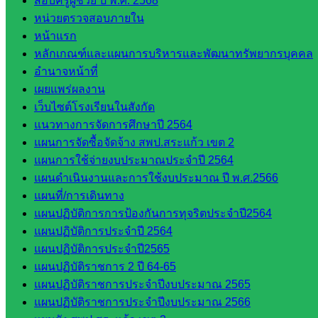
สอบครูผู้ช่วย ปี พ.ศ. 2568
กลุ่ม
หน่วยตรวจสอบภายใน
บริหาร
หน้าแรก
งาน
หลักเกณฑ์และแผนการบริหารและพัฒนาทรัพยากรบุคคล
บุคคล
อำนาจหน้าที่
กลุ่ม
เผยแพร่ผลงาน
พัฒนาครู
เว็บไซต์โรงเรียนในสังกัด
และบุ
แนวทางการจัดการศึกษาปี 2564
คลากรฯ
แผนการจัดซื้อจัดจ้าง สพป.สระแก้ว เขต 2
กลุ่มนิ
แผนการใช้จ่ายงบประมาณประจำปี 2564
เทศ
แผนดำเนินงานและการใช้งบประมาณ ปี พ.ศ.2566
ติดตาม
แผนที่/การเดินทาง
และประ
แผนปฏิบัติการการป้องกันการทุจริตประจำปี2564
เมินผลฯ
แผนปฏิบัติการประจำปี 2564
::: ©2021 sakarea2.go.th. All rights reserved. Design By SK2 ICT
แผนปฏิบัติการประจำปี2565
TEAM :::
แผนปฏิบัติราชการ 2 ปี 64-65
แผนปฏิบัติราชการประจำปีงบประมาณ 2565
แผนปฏิบัติราชการประจำปีงบประมาณ 2566
สอบถามได้นะคะ