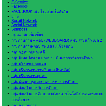
สำนักงาน
E-Service
ส.ก.ส.ค.
Facebook
FACEBOOK เพจ โรงเรียนในสังกัด
จังหวัด
Line
สระแก้ว
Socail Network
สพป.
Social Network
Spinboss
สระแก้ว
กฎหมายที่เกี่ยวข้อง
เขต 1
กระดานถาม – ตอบ (WEBBOARD) สพป.สระแก้ว เขต 2
สพป.สระแก้ว
กระดานถาม-ตอบ สพป.สระแก้ว เขต 2
เขต 2
กลุ่มกฎหมายและคดี
โรงเรียน
กลุ่มนิเทศ ติดตาม และประเมินผลการจัดการศึกษา
ในสังกัด
กลุ่มนโยบายและแผน
สพป.สระแก้ว
กลุ่มบริหารงานการเงินและสินทรัพย์
เขต 1
กลุ่มบริหารงานบุคคล
โรงเรียน
กลุ่มพัฒนาครูและบุคลากรทางการศึกษา
ในสังกัด
กลุ่มส่งเสริมการจัดการศึกษา
สพป.สระแก้ว
กลุ่มส่งเสริมการศึกษาทางไกลเทคโนโลยีสารสนเทศและ
เขต 2
การสื่อสาร
วิทยาลัย
กลุ่มอำนวยการ