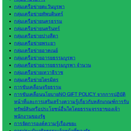
เทคนิค
กลุ่มเครือข่ายตะวันบูรพา
สระแก้ว
กลุ่มเครือข่ายทัพบดินทร์
วิทยาลัย
กลุ่มเครือข่ายนครธรรม
เทคนิค
กลุ่มเครือข่ายนครินทร์
วังน้ำเย็น
กลุ่มเครือข่ายปางสีดา
กศน.สระแก้ว
กลุ่มเครือข่ายพระยา
กลุ่มเครือข่ายอาคเนย์
เว็บไซต์
กลุ่มเครือข่ายอารยธรรมบูรพา
กลุ่มงาน
กลุ่มเครือข่ายอารยธรรมบูรพา จำนวน
กลุ่มเครือข่ายเทวาธิราช
ใน
กลุ่มเครือข่ายไตรมิตร
สำนักงาน
การขับเคลื่อนจริยธรรม
การขับเคลื่อนนโยบายNO GIFT POLICY จากการปฏิบัติ
หน้าที่และการเสริมสร้างความรู้เกี่ยวกับหลักเกณฑ์การรับ
กลุ่
ทรัพย์สินหรือประโยชน์อื่นใดโดยธรรมจรรยาของเจ้า
มอำนวย
พนักงานของรัฐ
การ
การจัดการองค์ความรู้เรื่องขยะ
กลุ่ม
การประเมินจริยธรรมเจ้าหน้าที่ของรัฐ