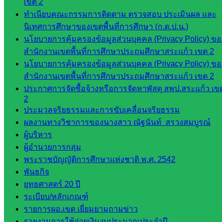
เขต 2
ศน.อัญชลี
ทำเนียบคณะกรรมการติดตาม ตรวจสอบ ประเมินผล และ
ห้อง
นิเทศการศึกษาของเขตพื้นที่การศึกษา (ก.ต.ป.น.)
นิเทศ
นโยบายการคุ้มครองข้อมูลส่วนบุคคล (Privacy Policy) ขอ
ดร.สราว
สำนักงานเขตพื้นที่การศึกษาประถมศึกษาสระแก้ว เขต 2
ดี เพ็งศรี
นโยบายการคุ้มครองข้อมูลส่วนบุคคล (Privacy Policy) ขอ
โคตร
สำนักงานเขตพื้นที่การศึกษาประถมศึกษาสระแก้ว เขต 2
ประกาศการจัดซื้อจ้างหรือการจัดหาพัสดุ สพป.สระแก้ว เข
เว็บไซต์
2
คณะ
ประมวลจริยธรรมและการขับเคลื่อนจริยธรรม
กรรมการ
ผลงานทางวิชาการของนางสาว ณัฐนันท์ สรวงสมบูรณ์
ก.ต.ป.น.
ผู้บริหาร
ผู้อำนวยการกลุ่ม
เว็บไซต์
พระราชบัญญัติการศึกษาแห่งชาติ พ.ศ. 2542
อ.ค.ก.ศ.เขต
พันธกิจ
พื้นที่การ
ยุทธศาสตร์ 20 ปี
ศึกษา
ระเบียบ/หลักเกณฑ์
รายการผอ.เขต เยี่ยมยามถามข่าว
ดาวน์โหลด
รายงานการใช้จ่ายเงินงบประมาณประจำปี