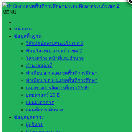
Skip
to
MENU
Search
Search
content
for:
การประเมิน IQA AWARD ประจำปีการศึกษา 2564
หน้าแรก
ข้อมูลพื้นฐาน
การประเมิน IQA AWARD ประจำปีการ
วิสัยทัศน์สพป.สระแก้ว เขต 2
ศึกษา 2564
พันธกิจ สพป.สระแก้ว เขต 2
โครงสร้าง หน้าที่และอำนาจ
อำนาจหน้าที่
สิงหาคม 31, 2022
สิงหาคม 31, 2022
Banwangree
ทำเนียบ อ.ก.ค.ศ.เขตพื้นที่การศึกษา
School
กลุ่มปางสีดา
ทำเนียบ ก.ต.ป.น.เขตพื้นที่การศึกษา
แนวทางการจัดการศึกษา 2569
31 สิงหาคม 2565
ยุทธศาสตร์ 20 ปี
…. โรงเรียนบ้านวังรีได้รับการประเมินโรงเรียนเพื่อรับรางวัล
แผนผังอาคาร
IQA AWARD ประจำปีการศึกษา 2564 ประเภทโรงเรียนขนาด
แผนที่/การเดินทาง
เล็ก นำโดยท่านว่าที่ร้อยตรีสุรสิทธิ์ ถิตย์สมบูรณ์ พร้อมคณะ
ข้อมูลบุคลากร
กรรมการผู้ทรงคุณวุฒิ จำนวน 12 ท่าน
ผู้บริหาร
ทางโรงเรียนบ้านวังรี ขอกราบขอบพระคุณคำแนะนำในการ
ผู้อำนวยการกลุ่ม