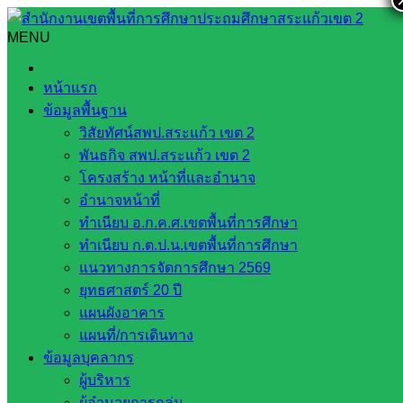
Skip
to
MENU
Search
Search
content
for:
การแข่งขันกีฬา – กรีฑา กลุ่มเครือข่ายปางสีดา 2565
หน้าแรก
ข้อมูลพื้นฐาน
การแข่งขันกีฬา – กรีฑา กลุ่มเครือข่าย
วิสัยทัศน์สพป.สระแก้ว เขต 2
ปางสีดา 2565
พันธกิจ สพป.สระแก้ว เขต 2
โครงสร้าง หน้าที่และอำนาจ
อำนาจหน้าที่
ตุลาคม 10, 2022
ตุลาคม 10, 2022
โรงเรียนประชา
ทำเนียบ อ.ก.ค.ศ.เขตพื้นที่การศึกษา
เกษตรพัฒนา
กลุ่มปางสีดา
ทำเนียบ ก.ต.ป.น.เขตพื้นที่การศึกษา
แนวทางการจัดการศึกษา 2569
วันที่ 5 – 8 ตุลาคม พ.ศ. 2565 นายวรรชัย เหนือเกาะหวาย ครู
ยุทธศาสตร์ 20 ปี
ชำนาญการพิเศษ รักษาการในตำแหน่งผู้อำนวยการโรงเรียน
แผนผังอาคาร
ประชาเกษตรพัฒนา พร้อมด้วยคณะครูและบุคลากรทางการ
แผนที่/การเดินทาง
ศึกษา ได้เข้าร่วมการแข่งขันกีฬา – กรีฑา กลุ่มเครือข่ายปางสี
ข้อมูลบุคลากร
ดา ประจำปีการศึกษา 2565 ณ สนามโรงเรียนร่มเกล้า ตำบล
ผู้บริหาร
หนองตะเคียนบอน อำเภอวัฒนานคร จังหวัดสระแก้ว เพื่อส่ง
ผู้อำนวยการกลุ่ม