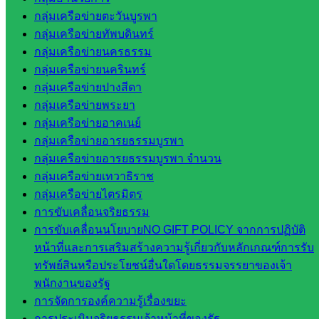
วิทยาลัย
กลุ่มเครือข่ายตะวันบูรพา
เทคนิค
กลุ่มเครือข่ายทัพบดินทร์
สระแก้ว
กลุ่มเครือข่ายนครธรรม
วิทยาลัย
กลุ่มเครือข่ายนครินทร์
เทคนิค
กลุ่มเครือข่ายปางสีดา
วังน้ำเย็น
กลุ่มเครือข่ายพระยา
กศน.สระแก้ว
กลุ่มเครือข่ายอาคเนย์
กลุ่มเครือข่ายอารยธรรมบูรพา
เว็บไซต์
กลุ่มเครือข่ายอารยธรรมบูรพา จำนวน
กลุ่มเครือข่ายเทวาธิราช
กลุ่มงาน
กลุ่มเครือข่ายไตรมิตร
ใน
การขับเคลื่อนจริยธรรม
การขับเคลื่อนนโยบายNO GIFT POLICY จากการปฏิบัติ
สำนักงาน
หน้าที่และการเสริมสร้างความรู้เกี่ยวกับหลักเกณฑ์การรับ
ทรัพย์สินหรือประโยชน์อื่นใดโดยธรรมจรรยาของเจ้า
กลุ่
พนักงานของรัฐ
มอำนวย
การจัดการองค์ความรู้เรื่องขยะ
การ
การประเมินจริยธรรมเจ้าหน้าที่ของรัฐ