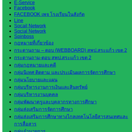
E-Service
สระแก้ว
Facebook
สำนักงาน
FACEBOOK เพจ โรงเรียนในสังกัด
ส.ก.ส.ค.
Line
จังหวัด
Socail Network
Social Network
สระแก้ว
Spinboss
สพป.
กฎหมายที่เกี่ยวข้อง
สระแก้ว
กระดานถาม – ตอบ (WEBBOARD) สพป.สระแก้ว เขต 2
เขต 1
กระดานถาม-ตอบ สพป.สระแก้ว เขต 2
สพป.สระแก้ว
กลุ่มกฎหมายและคดี
เขต 2
กลุ่มนิเทศ ติดตาม และประเมินผลการจัดการศึกษา
โรงเรียน
กลุ่มนโยบายและแผน
ในสังกัด
กลุ่มบริหารงานการเงินและสินทรัพย์
สพป.สระแก้ว
กลุ่มบริหารงานบุคคล
เขต 1
กลุ่มพัฒนาครูและบุคลากรทางการศึกษา
โรงเรียน
กลุ่มส่งเสริมการจัดการศึกษา
ในสังกัด
กลุ่มส่งเสริมการศึกษาทางไกลเทคโนโลยีสารสนเทศและ
สพป.สระแก้ว
การสื่อสาร
เขต 2
กลุ่มอำนวยการ