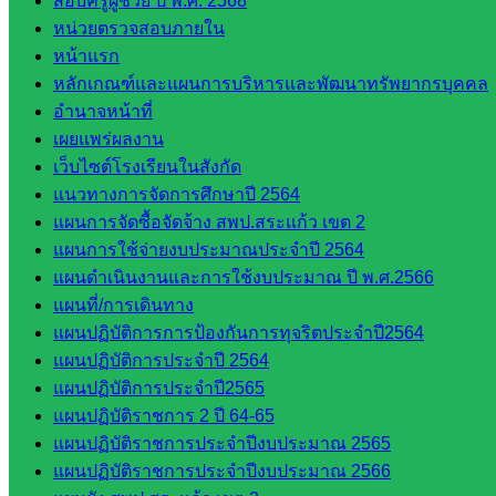
สอบครูผู้ช่วย ปี พ.ศ. 2568
ศึกษา
หน่วยตรวจสอบภายใน
กลุ่ม
หน้าแรก
บริหาร
หลักเกณฑ์และแผนการบริหารและพัฒนาทรัพยากรบุคคล
งาน
อำนาจหน้าที่
บุคคล
เผยแพร่ผลงาน
กลุ่ม
เว็บไซต์โรงเรียนในสังกัด
พัฒนาครู
แนวทางการจัดการศึกษาปี 2564
และบุ
แผนการจัดซื้อจัดจ้าง สพป.สระแก้ว เขต 2
คลากรฯ
แผนการใช้จ่ายงบประมาณประจำปี 2564
กลุ่มนิ
แผนดำเนินงานและการใช้งบประมาณ ปี พ.ศ.2566
เทศ
แผนที่/การเดินทาง
ติดตาม
แผนปฏิบัติการการป้องกันการทุจริตประจำปี2564
และประ
แผนปฏิบัติการประจำปี 2564
เมินผลฯ
แผนปฏิบัติการประจำปี2565
แผนปฏิบัติราชการ 2 ปี 64-65
::: ©2021 sakarea2.go.th. All rights reserved. Design By SK2 ICT
TEAM :::
แผนปฏิบัติราชการประจำปีงบประมาณ 2565
แผนปฏิบัติราชการประจำปีงบประมาณ 2566