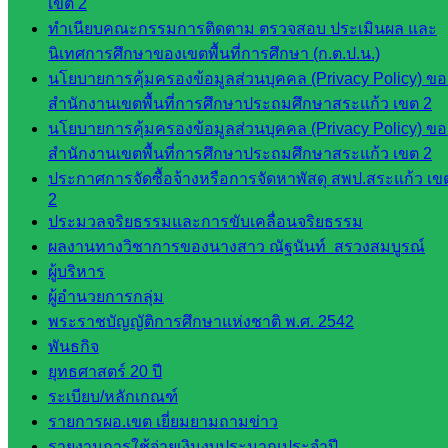
เขต 2
ศน.ชยา
ทำเนียบคณะกรรมการติดตาม ตรวจสอบ ประเมินผล และ
ธิศ/
นิเทศการศึกษาของเขตพื้นที่การศึกษา (ก.ต.ป.น.)
ศน.อัญชลี
นโยบายการคุ้มครองข้อมูลส่วนบุคคล (Privacy Policy) ขอ
ห้อง
สำนักงานเขตพื้นที่การศึกษาประถมศึกษาสระแก้ว เขต 2
นิเทศ
นโยบายการคุ้มครองข้อมูลส่วนบุคคล (Privacy Policy) ขอ
ดร.สราว
สำนักงานเขตพื้นที่การศึกษาประถมศึกษาสระแก้ว เขต 2
ดี เพ็งศรี
ประกาศการจัดซื้อจ้างหรือการจัดหาพัสดุ สพป.สระแก้ว เข
โคตร
2
ประมวลจริยธรรมและการขับเคลื่อนจริยธรรม
เว็บไซต์
ผลงานทางวิชาการของนางสาว ณัฐนันท์ สรวงสมบูรณ์
คณะ
ผู้บริหาร
กรรมการ
ผู้อำนวยการกลุ่ม
ก.ต.ป.น.
พระราชบัญญัติการศึกษาแห่งชาติ พ.ศ. 2542
เว็บไซต์
พันธกิจ
อ.ค.ก.ศ.เขต
ยุทธศาสตร์ 20 ปี
พื้นที่การ
ระเบียบ/หลักเกณฑ์
ศึกษา
รายการผอ.เขต เยี่ยมยามถามข่าว
รายงานการใช้จ่ายเงินงบประมาณประจำปี