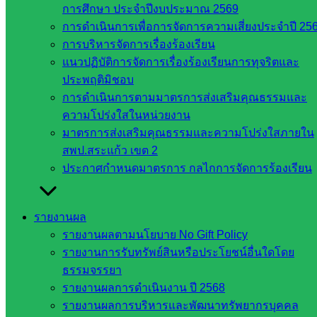
สำนักงาน
การศึกษา ประจำปีงบประมาณ 2569
คณะ
การดำเนินการเพื่อการจัดการความเสี่ยงประจำปี 25
กรรมการ
การบริหารจัดการเรื่องร้องเรียน
การศึกษา
แนวปฏิบัติการจัดการเรื่องร้องเรียนการทุจริตและ
ขั้นพื้น
ประพฤติมิชอบ
ฐาน
การดำเนินการตามมาตรการส่งเสริมคุณธรรมและ
รายชื่อ
ความโปร่งใสในหน่วยงาน
มหาวิทยาลัย
มาตรการส่งเสริมคุณธรรมและความโปร่งใสภายใน
ใน
สพป.สระแก้ว เขต 2
ประเทศไทย
ประกาศกำหนดมาตรการ กลไกการจัดการร้องเรียน
เว็บไซต์
สำนักต่าง
ๆ ใน
รายงานผล
สพฐ.
รายงานผลตามนโยบาย No Gift Policy
เว็บไซต์
รายงานการรับทรัพย์สินหรือประโยชน์อื่นใดโดย
สพม. ใน
ธรรมจรรยา
สังกัด
รายงานผลการดำเนินงาน ปี 2568
สพฐ.
รายงานผลการบริหารและพัฒนาทรัพยากรบุคคล