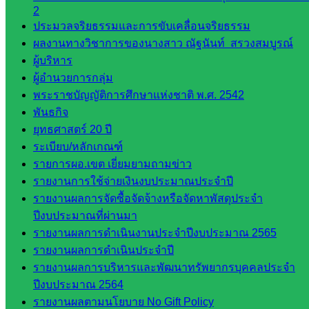
2
เว็บไซต์
ประมวลจริยธรรมและการขับเคลื่อนจริยธรรม
อ.ค.ก.ศ.เขต
ผลงานทางวิชาการของนางสาว ณัฐนันท์ สรวงสมบูรณ์
พื้นที่การ
ผู้บริหาร
ศึกษา
ผู้อำนวยการกลุ่ม
พระราชบัญญัติการศึกษาแห่งชาติ พ.ศ. 2542
ดาวน์โหลด
พันธกิจ
ยุทธศาสตร์ 20 ปี
เอกสาร
ระเบียบ/หลักเกณฑ์
รายการผอ.เขต เยี่ยมยามถามข่าว
กลุ่
รายงานการใช้จ่ายเงินงบประมาณประจำปี
มอำนวย
รายงานผลการจัดซื้อจัดจ้างหรือจัดหาพัสดุประจำ
การ
ปีงบประมาณที่ผ่านมา
กลุ่ม
รายงานผลการดำเนินงานประจำปีงบประมาณ 2565
บริหาร
รายงานผลการดำเนินประจำปี
งานงาน
รายงานผลการบริหารและพัฒนาทรัพยากรบุคคลประจำ
เงินและ
ปีงบประมาณ 2564
สินทรัพย์
รายงานผลตามนโยบาย No Gift Policy
กลุ่มน