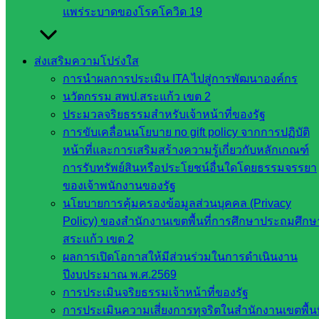
หน่วยงาน
แพร่ระบาดของโรคโควิด 19
ที่เกี่ยวข้อง
ส่งเสริมความโปร่งใส
กระทรวง
การนำผลการประเมิน ITA ไปสู่การพัฒนาองค์กร
ศึกษาธิการ
นวัตกรรม สพป.สระแก้ว เขต 2
กระทรวง
ประมวลจริยธรรมสำหรับเจ้าหน้าที่ของรัฐ
การ
การขับเคลื่อนนโยบาย no gift policy จากการปฏิบัติ
อุดมศึกษา
หน้าที่และการเสริมสร้างความรู้เกี่ยวกับหลักเกณฑ์
สำนักงาน
การรับทรัพย์สินหรือประโยชน์อื่นใดโดยธรรมจรรยา
เลขาธิการ
ของเจ้าพนักงานของรัฐ
สภาการ
นโยบายการคุ้มครองข้อมูลส่วนบุคคล (Privacy
ศึกษา
Policy) ของสำนักงานเขตพื้นที่การศึกษาประถมศึกษ
สำนักงาน
สระแก้ว เขต 2
คณะ
ผลการเปิดโอกาสให้มีส่วนร่วมในการดำเนินงาน
กรรมการ
ปีงบประมาณ พ.ศ.2569
การ
การประเมินจริยธรรมเจ้าหน้าที่ของรัฐ
อาชีวศึกษา
การประเมินความเสี่ยงการทุจริตในสำนักงานเขตพื้นท