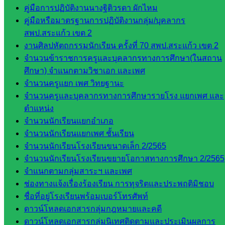
คู่มือการปฏิบัติงานนางฐิติวรดา ผักไหม
บริหาร
คู่มือหรือมาตรฐานการปฏิบัติงานกลุ่ม/บุคลากร
งาน
สพป.สระแก้ว เขต 2
บุคคล
งานศิลปหัตถกรรมนักเรียน ครั้งที่ 70 สพป.สระแก้ว เขต 2
กลุ่ม
จำนวนข้าราชการครูและบุคลากรทางการศึกษา(ในสถาน
พัฒนาครู
ศึกษา) จำแนกตามวิชาเอก และเพศ
และบุ
จำนวนครูแยก เพศ วิทยฐานะ
คลากรฯ
จำนวนครูและบุคลากรทางการศึกษารายโรง แยกเพศ และ
กลุ่มนิ
ตำแหน่ง
เทศ
จำนวนนักเรียนแยกอำเภอ
ติดตาม
จำนวนนักเรียนแยกเพศ ชั้นเรียน
และประ
จำนวนนักเรียนโรงเรียนขนาดเล็ก 2/2565
เมินผลฯ
จำนวนนักเรียนโรงเรียนขยายโอกาสทางการศึกษา 2/2565
เว็บไซต์
จำแนกตามกลุ่มสาระฯ และเพศ
หลักสูตร
ช่องทางแจ้งเรื่องร้องเรียน การทุจริตและประพฤติมิชอบ
ต้าน
ชื่อที่อยู่โรงเรียนพร้อมเบอร์โทรศัพท์
ทุจริต
ดาวน์โหลดเอกสารกลุ่มกฎหมายและคดี
ห้อง
ดาวน์โหลดเอกสารกลุ่มนิเทศติดตามและประเมินผลการ