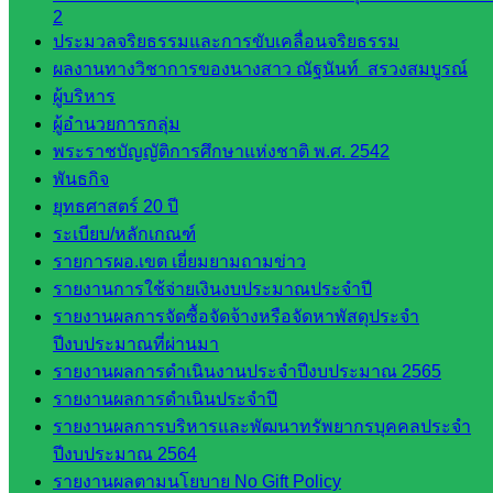
ก.ต.ป.น.
2
ประมวลจริยธรรมและการขับเคลื่อนจริยธรรม
เว็บไซต์
ผลงานทางวิชาการของนางสาว ณัฐนันท์ สรวงสมบูรณ์
อ.ค.ก.ศ.เขต
ผู้บริหาร
พื้นที่การ
ผู้อำนวยการกลุ่ม
ศึกษา
พระราชบัญญัติการศึกษาแห่งชาติ พ.ศ. 2542
พันธกิจ
ดาวน์โหลด
ยุทธศาสตร์ 20 ปี
เอกสาร
ระเบียบ/หลักเกณฑ์
รายการผอ.เขต เยี่ยมยามถามข่าว
กลุ่
รายงานการใช้จ่ายเงินงบประมาณประจำปี
มอำนวย
รายงานผลการจัดซื้อจัดจ้างหรือจัดหาพัสดุประจำ
การ
ปีงบประมาณที่ผ่านมา
กลุ่ม
รายงานผลการดำเนินงานประจำปีงบประมาณ 2565
บริหาร
รายงานผลการดำเนินประจำปี
งานงาน
รายงานผลการบริหารและพัฒนาทรัพยากรบุคคลประจำ
เงินและ
ปีงบประมาณ 2564
สินทรัพย์
รายงานผลตามนโยบาย No Gift Policy