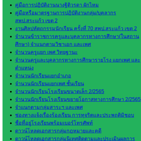
กลุ่ม
คู่มือการปฏิบัติงานนางฐิติวรดา ผักไหม
บริหาร
คู่มือหรือมาตรฐานการปฏิบัติงานกลุ่ม/บุคลากร
งาน
สพป.สระแก้ว เขต 2
บุคคล
งานศิลปหัตถกรรมนักเรียน ครั้งที่ 70 สพป.สระแก้ว เขต 2
กลุ่ม
จำนวนข้าราชการครูและบุคลากรทางการศึกษา(ในสถาน
พัฒนาครู
ศึกษา) จำแนกตามวิชาเอก และเพศ
และบุ
จำนวนครูแยก เพศ วิทยฐานะ
คลากรฯ
จำนวนครูและบุคลากรทางการศึกษารายโรง แยกเพศ และ
กลุ่มนิ
ตำแหน่ง
เทศ
จำนวนนักเรียนแยกอำเภอ
ติดตาม
จำนวนนักเรียนแยกเพศ ชั้นเรียน
และประ
จำนวนนักเรียนโรงเรียนขนาดเล็ก 2/2565
เมินผลฯ
จำนวนนักเรียนโรงเรียนขยายโอกาสทางการศึกษา 2/2565
จำแนกตามกลุ่มสาระฯ และเพศ
เว็บไซต์
ช่องทางแจ้งเรื่องร้องเรียน การทุจริตและประพฤติมิชอบ
หลักสูตร
ชื่อที่อยู่โรงเรียนพร้อมเบอร์โทรศัพท์
ต้าน
ดาวน์โหลดเอกสารกลุ่มกฎหมายและคดี
ทุจริต
ดาวน์โหลดเอกสารกลุ่มนิเทศติดตามและประเมินผลการ