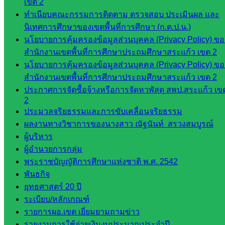
เขต 2
ทุจริต
ทำเนียบคณะกรรมการติดตาม ตรวจสอบ ประเมินผล และ
ห้อง
นิเทศการศึกษาของเขตพื้นที่การศึกษา (ก.ต.ป.น.)
นิเทศ
นโยบายการคุ้มครองข้อมูลส่วนบุคคล (Privacy Policy) ขอ
ศน.นิพนธ์
สำนักงานเขตพื้นที่การศึกษาประถมศึกษาสระแก้ว เขต 2
พรมพิไล
นโยบายการคุ้มครองข้อมูลส่วนบุคคล (Privacy Policy) ขอ
ห้อง
สำนักงานเขตพื้นที่การศึกษาประถมศึกษาสระแก้ว เขต 2
นิเทศ
ประกาศการจัดซื้อจ้างหรือการจัดหาพัสดุ สพป.สระแก้ว เข
ศน.ชยา
2
ธิศ/
ประมวลจริยธรรมและการขับเคลื่อนจริยธรรม
ศน.อัญชลี
ผลงานทางวิชาการของนางสาว ณัฐนันท์ สรวงสมบูรณ์
ห้อง
ผู้บริหาร
นิเทศ
ผู้อำนวยการกลุ่ม
ดร.สราว
พระราชบัญญัติการศึกษาแห่งชาติ พ.ศ. 2542
ดี เพ็งศรี
พันธกิจ
โคตร
ยุทธศาสตร์ 20 ปี
ระเบียบ/หลักเกณฑ์
เว็บไซต์
รายการผอ.เขต เยี่ยมยามถามข่าว
คณะ
รายงานการใช้จ่ายเงินงบประมาณประจำปี
กรรมการ