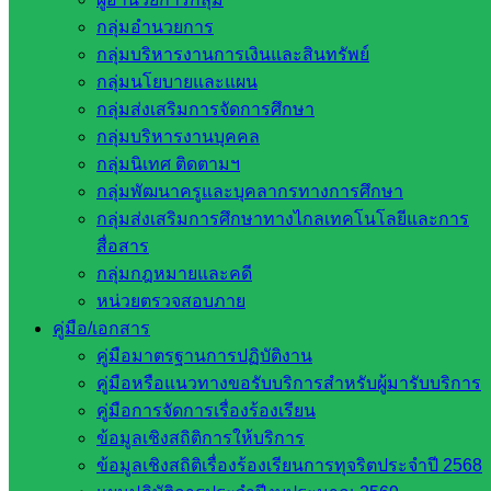
วันอังคารที่ ๒๘ มีนาคม ๒๕๖๖ เวลา ๑๓.๓๐ น. นายชัยนรินท์ ว
กลุ่มอำนวยการ
สอื้นรัมย์ ผู้อำนวยการสำนักงานเขตพื้นที่การศึกษาประถม
กลุ่มบริหารงานการเงินและสินทรัพย์
ศึกษาสระแก้ว เขต ๒ มอบหมายให้นางภานุรังษี ทาประเสริฐ ผู้
กลุ่มนโยบายและแผน
อำนวยการ กลุ่มส่งเสริมการจัดการศึกษา เข้าร่วมการประชุม
กลุ่มส่งเสริมการจัดการศึกษา
คณะกรรมการศูนย์อำนวยการป้องกันและปราบปรามยาเสพติด
กลุ่มบริหารงานบุคคล
จังหวัดสระแก้ว ครั้งที่ ๓/๒๕๖๖ โดยมีนายปริญญา โพธิสัตย์ ผู้ว่า
กลุ่มนิเทศ ติดตามฯ
ราชการจังหวัดสระแก้ว เป็นประธานในการประชุมครั้งนี้ ณ
กลุ่มพัฒนาครูและบุคลากรทางการศึกษา
ห้องประชุมบูรพา ชั้น ๔ ศาลากลางจังหวัดสระแก้ว
กลุ่มส่งเสริมการศึกษาทางไกลเทคโนโลยีและการ
สื่อสาร
กลุ่มกฎหมายและคดี
หน่วยตรวจสอบภาย
คู่มือ/เอกสาร
คู่มือมาตรฐานการปฏิบัติงาน
คู่มือหรือแนวทางขอรับบริการสำหรับผู้มารับบริการ
คู่มือการจัดการเรื่องร้องเรียน
ข้อมูลเชิงสถิติการให้บริการ
ข้อมูลเชิงสถิติเรื่องร้องเรียนการทุจริตประจำปี 2568