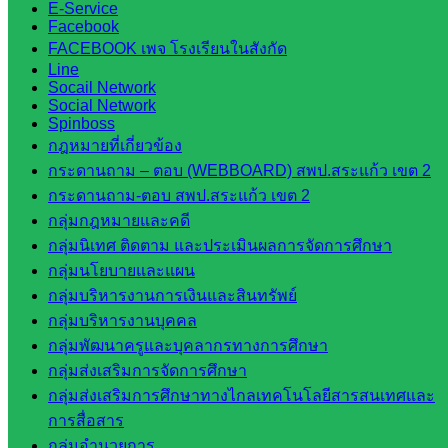
องค์การ
E-Service
Facebook
บริหาร
FACEBOOK เพจ โรงเรียนในสังกัด
ส่วน
Line
จังหวัด
Socail Network
Social Network
สระแก้ว
Spinboss
ศึกษาธิการ
กฎหมายที่เกี่ยวข้อง
จังหวัด
กระดานถาม – ตอบ (WEBBOARD) สพป.สระแก้ว เขต 2
สระแก้ว
กระดานถาม-ตอบ สพป.สระแก้ว เขต 2
สำนักงาน
กลุ่มกฎหมายและคดี
ส.ก.ส.ค.
กลุ่มนิเทศ ติดตาม และประเมินผลการจัดการศึกษา
จังหวัด
กลุ่มนโยบายและแผน
สระแก้ว
กลุ่มบริหารงานการเงินและสินทรัพย์
สพป.
กลุ่มบริหารงานบุคคล
สระแก้ว
กลุ่มพัฒนาครูและบุคลากรทางการศึกษา
เขต 1
กลุ่มส่งเสริมการจัดการศึกษา
สพป.สระแก้ว
กลุ่มส่งเสริมการศึกษาทางไกลเทคโนโลยีสารสนเทศและ
เขต 2
การสื่อสาร
โรงเรียน
กลุ่มอำนวยการ