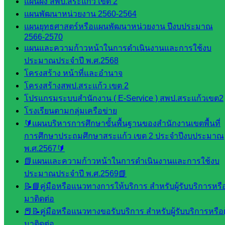
แผนผัง สพป.สระแก้ว เขต 2
ติดตาม
แผนพัฒนาหน่วยงาน 2560-2564
และประ
แผนยุทธศาสตร์หรือแผนพัฒนาหน่วยงาน ปีงบประมาณ
เมินผลฯ
2566-2570
แผนและความก้าวหน้าในการดำเนินงานและการใช้งบ
::: ©2021 sakarea2.go.th. All rights reserved. Design By SK2 ICT
TEAM :::
ประมาณประจำปี พ.ศ.2568
โครงสร้าง หน้าที่และอำนาจ
โครงสร้างสพป.สระแก้ว เขต 2
สอบถามได้นะคะ
โปรแกรมระบบสำนักงาน ( E-Service ) สพป.สระแก้วเขต2
โรงเรียนตามกลุ่มเครือข่าย
🔰แผนบริหารการศึกษาขั้นพื้นฐานของสำนักงานเขตพื้นที่
การศึกษาประถมศึกษาสระแก้ว เขต 2 ประจำปีงบประมาณ
พ.ศ.2567🔰
Line
📗แผนและความก้าวหน้าในการดำเนินงานและการใช้งบ
ประมาณประจำปี พ.ศ.2569📗
📝📘คู่มือหรือแนวทางการให้บริการ สำหรับผู้รับบริการหรือผ
มาติดต่อ
Tel 037-232263:
📕📝คู่มือหรือแนวทางขอรับบริการ สำหรับผู้รับบริการหรือผู
มาติดต่อ