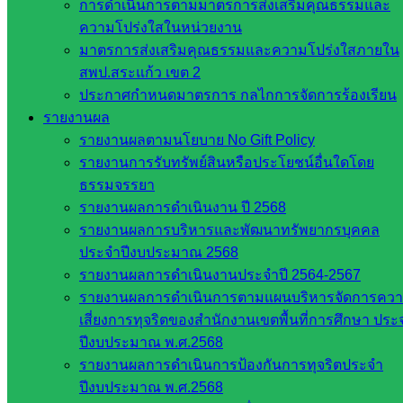
การดำเนินการตามมาตรการส่งเสริมคุณธรรมและ
อาชีวศึกษา
ความโปร่งใสในหน่วยงาน
สำนักงาน
มาตรการส่งเสริมคุณธรรมและความโปร่งใสภายใน
คณะ
สพป.สระแก้ว เขต 2
กรรมการ
ประกาศกำหนดมาตรการ กลไกการจัดการร้องเรียน
การศึกษา
รายงานผล
ขั้นพื้น
รายงานผลตามนโยบาย No Gift Policy
ฐาน
รายงานการรับทรัพย์สินหรือประโยชน์อื่นใดโดย
รายชื่อ
ธรรมจรรยา
มหาวิทยาลัย
รายงานผลการดำเนินงาน ปี 2568
ใน
รายงานผลการบริหารและพัฒนาทรัพยากรบุคคล
ประเทศไทย
ประจำปีงบประมาณ 2568
เว็บไซต์
รายงานผลการดำเนินงานประจำปี 2564-2567
สำนักต่าง
รายงานผลการดำเนินการตามแผนบริหารจัดการคว
ๆ ใน
เสี่ยงการทุจริตของสำนักงานเขตพื้นที่การศึกษา ประ
สพฐ.
ปีงบประมาณ พ.ศ.2568
เว็บไซต์
รายงานผลการดำเนินการป้องกันการทุจริตประจำ
สพม. ใน
ปีงบประมาณ พ.ศ.2568
สังกัด