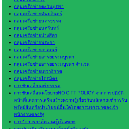
ในสังกัด
กลุ่มเครือข่ายตะวันบูรพา
สพป.สระแก้ว
กลุ่มเครือข่ายทัพบดินทร์
เขต 1
กลุ่มเครือข่ายนครธรรม
โรงเรียน
กลุ่มเครือข่ายนครินทร์
ในสังกัด
กลุ่มเครือข่ายปางสีดา
สพป.สระแก้ว
กลุ่มเครือข่ายพระยา
เขต 2
กลุ่มเครือข่ายอาคเนย์
วิทยาลัย
กลุ่มเครือข่ายอารยธรรมบูรพา
เทคนิค
กลุ่มเครือข่ายอารยธรรมบูรพา จำนวน
สระแก้ว
กลุ่มเครือข่ายเทวาธิราช
วิทยาลัย
กลุ่มเครือข่ายไตรมิตร
เทคนิค
การขับเคลื่อนจริยธรรม
วังน้ำเย็น
การขับเคลื่อนนโยบายNO GIFT POLICY จากการปฏิบัติ
กศน.สระแก้ว
หน้าที่และการเสริมสร้างความรู้เกี่ยวกับหลักเกณฑ์การรับ
ทรัพย์สินหรือประโยชน์อื่นใดโดยธรรมจรรยาของเจ้า
เว็บไซต์
พนักงานของรัฐ
กลุ่มงาน
การจัดการองค์ความรู้เรื่องขยะ
การประเมินจริยธรรมเจ้าหน้าที่ของรัฐ