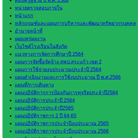
สอบครูผู้ช่วย ปี พ.ศ. 2568
สินทรัพย์
หน่วยตรวจสอบภายใน
กลุ่มน
หน้าแรก
โยบาย
หลักเกณฑ์และแผนการบริหารและพัฒนาทรัพยากรบุคคล
และแผน
อำนาจหน้าที่
กลุ่มส่ง
เผยแพร่ผลงาน
เสริมการ
เว็บไซต์โรงเรียนในสังกัด
จัดการ
แนวทางการจัดการศึกษาปี 2564
ศึกษา
แผนการจัดซื้อจัดจ้าง สพป.สระแก้ว เขต 2
กลุ่ม
แผนการใช้จ่ายงบประมาณประจำปี 2564
บริหาร
แผนดำเนินงานและการใช้งบประมาณ ปี พ.ศ.2566
งาน
แผนที่/การเดินทาง
บุคคล
แผนปฏิบัติการการป้องกันการทุจริตประจำปี2564
กลุ่ม
แผนปฏิบัติการประจำปี 2564
พัฒนาครู
แผนปฏิบัติการประจำปี2565
และบุ
แผนปฏิบัติราชการ 2 ปี 64-65
คลากรฯ
แผนปฏิบัติราชการประจำปีงบประมาณ 2565
กลุ่มนิ
แผนปฏิบัติราชการประจำปีงบประมาณ 2566
เทศ