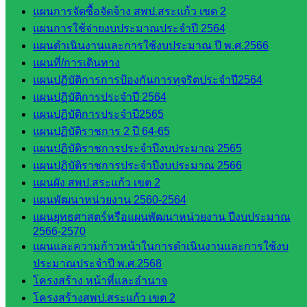
บุคคล
แผนการจัดซื้อจัดจ้าง สพป.สระแก้ว เขต 2
กลุ่ม
แผนการใช้จ่ายงบประมาณประจำปี 2564
พัฒนาครู
แผนดำเนินงานและการใช้งบประมาณ ปี พ.ศ.2566
และบุ
แผนที่/การเดินทาง
คลากรฯ
แผนปฏิบัติการการป้องกันการทุจริตประจำปี2564
กลุ่มนิ
แผนปฏิบัติการประจำปี 2564
เทศ
แผนปฏิบัติการประจำปี2565
ติดตาม
แผนปฏิบัติราชการ 2 ปี 64-65
และประ
แผนปฏิบัติราชการประจำปีงบประมาณ 2565
เมินผลฯ
แผนปฏิบัติราชการประจำปีงบประมาณ 2566
แผนผัง สพป.สระแก้ว เขต 2
::: ©2021 sakarea2.go.th. All rights reserved. Design By SK2 ICT
TEAM :::
แผนพัฒนาหน่วยงาน 2560-2564
แผนยุทธศาสตร์หรือแผนพัฒนาหน่วยงาน ปีงบประมาณ
2566-2570
สอบถามได้นะคะ
แผนและความก้าวหน้าในการดำเนินงานและการใช้งบ
ประมาณประจำปี พ.ศ.2568
โครงสร้าง หน้าที่และอำนาจ
โครงสร้างสพป.สระแก้ว เขต 2