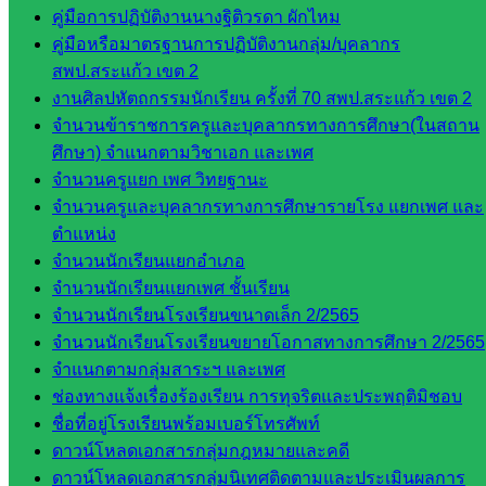
สินทรัพย์
คู่มือการปฏิบัติงานนางฐิติวรดา ผักไหม
กลุ่มน
คู่มือหรือมาตรฐานการปฏิบัติงานกลุ่ม/บุคลากร
โยบาย
สพป.สระแก้ว เขต 2
และแผน
งานศิลปหัตถกรรมนักเรียน ครั้งที่ 70 สพป.สระแก้ว เขต 2
กลุ่มส่ง
จำนวนข้าราชการครูและบุคลากรทางการศึกษา(ในสถาน
เสริมการ
ศึกษา) จำแนกตามวิชาเอก และเพศ
จัดการ
จำนวนครูแยก เพศ วิทยฐานะ
ศึกษา
จำนวนครูและบุคลากรทางการศึกษารายโรง แยกเพศ และ
กลุ่ม
ตำแหน่ง
บริหาร
จำนวนนักเรียนแยกอำเภอ
งาน
จำนวนนักเรียนแยกเพศ ชั้นเรียน
บุคคล
จำนวนนักเรียนโรงเรียนขนาดเล็ก 2/2565
กลุ่ม
จำนวนนักเรียนโรงเรียนขยายโอกาสทางการศึกษา 2/2565
พัฒนาครู
จำแนกตามกลุ่มสาระฯ และเพศ
และบุ
ช่องทางแจ้งเรื่องร้องเรียน การทุจริตและประพฤติมิชอบ
คลากรฯ
ชื่อที่อยู่โรงเรียนพร้อมเบอร์โทรศัพท์
กลุ่มนิ
ดาวน์โหลดเอกสารกลุ่มกฎหมายและคดี
เทศ
ดาวน์โหลดเอกสารกลุ่มนิเทศติดตามและประเมินผลการ