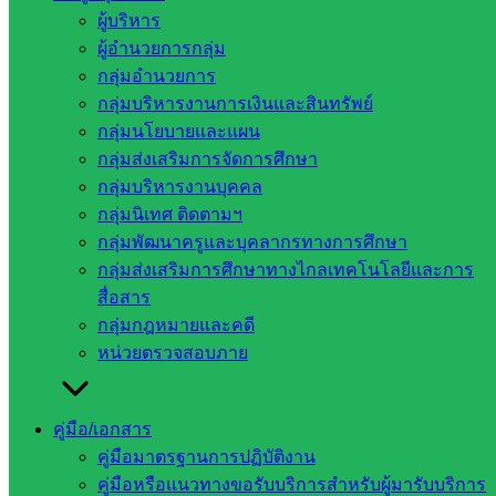
อบรมขยายผลผู้ประเมินโครงการสถานศึกษาสีขาว ปลอดยา
ผู้บริหาร
เสพติด และอบายมุขจังหวัดสระแก้ว โดยมีดร.ณันศภรณ์ นิล
ผู้อำนวยการกลุ่ม
อรุณ ศึกษาธิการจังหวัดสระแก้ว เป็นประธาน ณ ห้องประชุม
กลุ่มอำนวยการ
อาคารศาสตร์พระราชา มหาวิทยาลัยราชภัฏวไลยอลงกรณ์ใน
กลุ่มบริหารงานการเงินและสินทรัพย์
พระบรมราชูปถัมภ์ ศูนย์สระแก้ว อำเภอเมืองสระแก้ว จังหวัด
กลุ่มนโยบายและแผน
สระแก้ว
กลุ่มส่งเสริมการจัดการศึกษา
กลุ่มบริหารงานบุคคล
กลุ่มนิเทศ ติดตามฯ
กลุ่มพัฒนาครูและบุคลากรทางการศึกษา
กลุ่มส่งเสริมการศึกษาทางไกลเทคโนโลยีและการ
สื่อสาร
กลุ่มกฎหมายและคดี
หน่วยตรวจสอบภาย
คู่มือ/เอกสาร
คู่มือมาตรฐานการปฏิบัติงาน
คู่มือหรือแนวทางขอรับบริการสำหรับผู้มารับบริการ