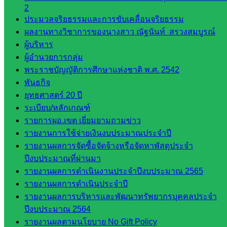
นิเทศ
2
ดร.สราว
ประมวลจริยธรรมและการขับเคลื่อนจริยธรรม
ดี เพ็งศรี
ผลงานทางวิชาการของนางสาว ณัฐนันท์ สรวงสมบูรณ์
โคตร
ผู้บริหาร
ผู้อำนวยการกลุ่ม
เว็บไซต์
พระราชบัญญัติการศึกษาแห่งชาติ พ.ศ. 2542
คณะ
พันธกิจ
กรรมการ
ยุทธศาสตร์ 20 ปี
ก.ต.ป.น.
ระเบียบ/หลักเกณฑ์
เว็บไซต์
รายการผอ.เขต เยี่ยมยามถามข่าว
อ.ค.ก.ศ.เขต
รายงานการใช้จ่ายเงินงบประมาณประจำปี
พื้นที่การ
รายงานผลการจัดซื้อจัดจ้างหรือจัดหาพัสดุประจำ
ศึกษา
ปีงบประมาณที่ผ่านมา
รายงานผลการดำเนินงานประจำปีงบประมาณ 2565
ดาวน์โหลด
รายงานผลการดำเนินประจำปี
รายงานผลการบริหารและพัฒนาทรัพยากรบุคคลประจำ
เอกสาร
ปีงบประมาณ 2564
รายงานผลตามนโยบาย No Gift Policy