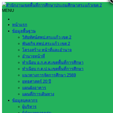
Skip
to
MENU
Search
Search
content
for:
กิจกรรมรณรงค์วันป้องกันจมน้ำโลก ประจำปีงบประมาณ 2566
หน้าแรก
ข้อมูลพื้นฐาน
กิจกรรมรณรงค์วันป้องกันจมน้ำโลก
วิสัยทัศน์สพป.สระแก้ว เขต 2
ประจำปีงบประมาณ 2566
พันธกิจ สพป.สระแก้ว เขต 2
โครงสร้าง หน้าที่และอำนาจ
อำนาจหน้าที่
กันยายน 2, 2023
กันยายน 2, 2023
โรงเรียนประชา
ทำเนียบ อ.ก.ค.ศ.เขตพื้นที่การศึกษา
เกษตรพัฒนา
กลุ่มปางสีดา
ทำเนียบ ก.ต.ป.น.เขตพื้นที่การศึกษา
แนวทางการจัดการศึกษา 2569
วันอังคารที่ 25 กรกฎาคม พ.ศ.2566 เวลา 13.30 น. นักเรียน
ยุทธศาสตร์ 20 ปี
โรงเรียนประชาเกษตรพัฒนาระดับชั้นประถมศึกษาปีที่ 1-6 ได้
แผนผังอาคาร
เข้าร่วมกิจกรรมรณรงค์วันป้องกันจมน้ำโลก ประจำ
แผนที่/การเดินทาง
ปีงบประมาณ 2566 เพื่อส่งเสริมให้เด็กมีทักษะว่ายน้ำเอาชีวิต
ข้อมูลบุคลากร
รอด มีทักษะช่วยฟื้นคืนชีพ (CPR) คนจมน้ำที่ถูกต้องโดยมีนายว
ผู้บริหาร
รวิทย์ มะลัยทอง ผู้อำนวยการโรงพยาบาลส่งเสริมสุขภาพตำบล
ผู้อำนวยการกลุ่ม