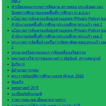
เขต 2
และประ
ทำเนียบคณะกรรมการติดตาม ตรวจสอบ ประเมินผล และ
เมินผลฯ
นิเทศการศึกษาของเขตพื้นที่การศึกษา (ก.ต.ป.น.)
เว็บไซต์
นโยบายการคุ้มครองข้อมูลส่วนบุคคล (Privacy Policy) ขอ
หลักสูตร
สำนักงานเขตพื้นที่การศึกษาประถมศึกษาสระแก้ว เขต 2
ต้าน
นโยบายการคุ้มครองข้อมูลส่วนบุคคล (Privacy Policy) ขอ
ทุจริต
สำนักงานเขตพื้นที่การศึกษาประถมศึกษาสระแก้ว เขต 2
ห้อง
ประกาศการจัดซื้อจ้างหรือการจัดหาพัสดุ สพป.สระแก้ว เข
2
นิเทศ
ประมวลจริยธรรมและการขับเคลื่อนจริยธรรม
ศน.นิพนธ์
ผลงานทางวิชาการของนางสาว ณัฐนันท์ สรวงสมบูรณ์
พรมพิไล
ผู้บริหาร
ห้อง
ผู้อำนวยการกลุ่ม
นิเทศ
พระราชบัญญัติการศึกษาแห่งชาติ พ.ศ. 2542
ศน.ชยา
พันธกิจ
ธิศ/
ยุทธศาสตร์ 20 ปี
ศน.อัญชลี
ระเบียบ/หลักเกณฑ์
ห้อง
รายการผอ.เขต เยี่ยมยามถามข่าว
นิเทศ
รายงานการใช้จ่ายเงินงบประมาณประจำปี