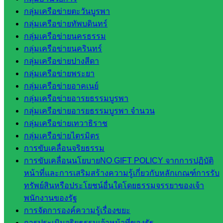
สพป.
กลุ่มเครือข่ายตะวันบูรพา
สระแก้ว
กลุ่มเครือข่ายทัพบดินทร์
เขต 1
กลุ่มเครือข่ายนครธรรม
สพป.สระแก้ว
กลุ่มเครือข่ายนครินทร์
เขต 2
กลุ่มเครือข่ายปางสีดา
โรงเรียน
กลุ่มเครือข่ายพระยา
ในสังกัด
กลุ่มเครือข่ายอาคเนย์
สพป.สระแก้ว
กลุ่มเครือข่ายอารยธรรมบูรพา
เขต 1
กลุ่มเครือข่ายอารยธรรมบูรพา จำนวน
โรงเรียน
กลุ่มเครือข่ายเทวาธิราช
ในสังกัด
กลุ่มเครือข่ายไตรมิตร
สพป.สระแก้ว
การขับเคลื่อนจริยธรรม
เขต 2
การขับเคลื่อนนโยบายNO GIFT POLICY จากการปฏิบัติ
วิทยาลัย
หน้าที่และการเสริมสร้างความรู้เกี่ยวกับหลักเกณฑ์การรับ
เทคนิค
ทรัพย์สินหรือประโยชน์อื่นใดโดยธรรมจรรยาของเจ้า
สระแก้ว
พนักงานของรัฐ
วิทยาลัย
การจัดการองค์ความรู้เรื่องขยะ
เทคนิค
การประเมินจริยธรรมเจ้าหน้าที่ของรัฐ