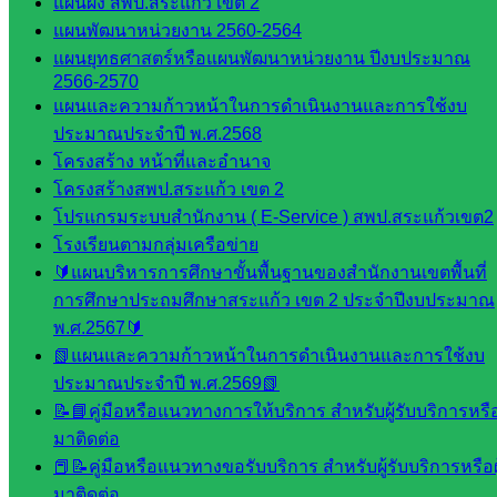
แผนผัง สพป.สระแก้ว เขต 2
กลุ่ม
แผนพัฒนาหน่วยงาน 2560-2564
พัฒนาครู
แผนยุทธศาสตร์หรือแผนพัฒนาหน่วยงาน ปีงบประมาณ
และบุ
2566-2570
คลากรฯ
แผนและความก้าวหน้าในการดำเนินงานและการใช้งบ
กลุ่มนิ
ประมาณประจำปี พ.ศ.2568
เทศ
โครงสร้าง หน้าที่และอำนาจ
ติดตาม
โครงสร้างสพป.สระแก้ว เขต 2
และประ
โปรแกรมระบบสำนักงาน ( E-Service ) สพป.สระแก้วเขต2
เมินผลฯ
โรงเรียนตามกลุ่มเครือข่าย
🔰แผนบริหารการศึกษาขั้นพื้นฐานของสำนักงานเขตพื้นที่
::: ©2021 sakarea2.go.th. All rights reserved. Design By SK2 ICT
TEAM :::
การศึกษาประถมศึกษาสระแก้ว เขต 2 ประจำปีงบประมาณ
พ.ศ.2567🔰
📗แผนและความก้าวหน้าในการดำเนินงานและการใช้งบ
สอบถามได้นะคะ
ประมาณประจำปี พ.ศ.2569📗
📝📘คู่มือหรือแนวทางการให้บริการ สำหรับผู้รับบริการหรือผ
มาติดต่อ
📕📝คู่มือหรือแนวทางขอรับบริการ สำหรับผู้รับบริการหรือผู
มาติดต่อ