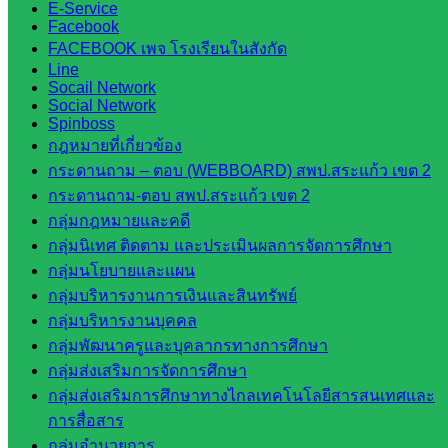
E-Service
ในจังหวัด
Facebook
FACEBOOK เพจ โรงเรียนในสังกัด
สระแก้ว
Line
Socail Network
Social Network
จังหวัด
Spinboss
สระแก้ว
กฎหมายที่เกี่ยวข้อง
องค์การ
กระดานถาม – ตอบ (WEBBOARD) สพป.สระแก้ว เขต 2
บริหาร
กระดานถาม-ตอบ สพป.สระแก้ว เขต 2
ส่วน
กลุ่มกฎหมายและคดี
จังหวัด
กลุ่มนิเทศ ติดตาม และประเมินผลการจัดการศึกษา
สระแก้ว
กลุ่มนโยบายและแผน
ศึกษาธิการ
กลุ่มบริหารงานการเงินและสินทรัพย์
จังหวัด
กลุ่มบริหารงานบุคคล
สระแก้ว
กลุ่มพัฒนาครูและบุคลากรทางการศึกษา
สำนักงาน
กลุ่มส่งเสริมการจัดการศึกษา
ส.ก.ส.ค.
กลุ่มส่งเสริมการศึกษาทางไกลเทคโนโลยีสารสนเทศและ
จังหวัด
การสื่อสาร
สระแก้ว
กลุ่มอำนวยการ