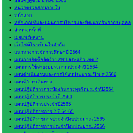
สอบครูผู้ช่วย ปี พ.ศ. 2568
โยบาย
หน่วยตรวจสอบภายใน
และแผน
หน้าแรก
กลุ่มส่ง
หลักเกณฑ์และแผนการบริหารและพัฒนาทรัพยากรบุคคล
เสริมการ
อำนาจหน้าที่
จัดการ
เผยแพร่ผลงาน
ศึกษา
เว็บไซต์โรงเรียนในสังกัด
กลุ่ม
แนวทางการจัดการศึกษาปี 2564
บริหาร
แผนการจัดซื้อจัดจ้าง สพป.สระแก้ว เขต 2
งาน
แผนการใช้จ่ายงบประมาณประจำปี 2564
บุคคล
แผนดำเนินงานและการใช้งบประมาณ ปี พ.ศ.2566
กลุ่ม
แผนที่/การเดินทาง
พัฒนาครู
แผนปฏิบัติการการป้องกันการทุจริตประจำปี2564
และบุ
แผนปฏิบัติการประจำปี 2564
คลากรฯ
แผนปฏิบัติการประจำปี2565
กลุ่มนิ
แผนปฏิบัติราชการ 2 ปี 64-65
เทศ
แผนปฏิบัติราชการประจำปีงบประมาณ 2565
ติดตาม
แผนปฏิบัติราชการประจำปีงบประมาณ 2566
และประ