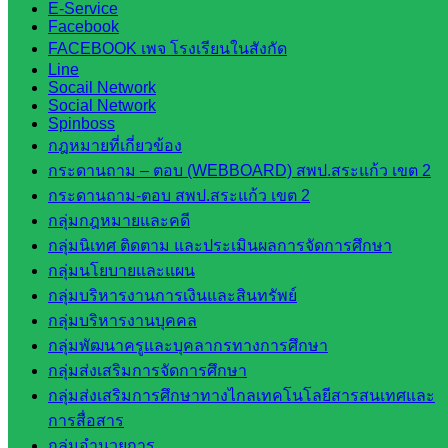
E-Service
ส่วน
Facebook
จังหวัด
FACEBOOK เพจ โรงเรียนในสังกัด
สระแก้ว
Line
ศึกษาธิการ
Socail Network
Social Network
จังหวัด
Spinboss
สระแก้ว
กฎหมายที่เกี่ยวข้อง
สำนักงาน
กระดานถาม – ตอบ (WEBBOARD) สพป.สระแก้ว เขต 2
ส.ก.ส.ค.
กระดานถาม-ตอบ สพป.สระแก้ว เขต 2
จังหวัด
กลุ่มกฎหมายและคดี
สระแก้ว
กลุ่มนิเทศ ติดตาม และประเมินผลการจัดการศึกษา
สพป.
กลุ่มนโยบายและแผน
สระแก้ว
กลุ่มบริหารงานการเงินและสินทรัพย์
เขต 1
กลุ่มบริหารงานบุคคล
สพป.สระแก้ว
กลุ่มพัฒนาครูและบุคลากรทางการศึกษา
เขต 2
กลุ่มส่งเสริมการจัดการศึกษา
โรงเรียน
กลุ่มส่งเสริมการศึกษาทางไกลเทคโนโลยีสารสนเทศและ
ในสังกัด
การสื่อสาร
สพป.สระแก้ว
กลุ่มอำนวยการ