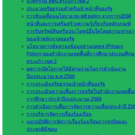
หน่วยงาน
นวัตกรรม สพป.สระแก้ว เขต 2
ประมวลจริยธรรมสำหรับเจ้าหน้าที่ของรัฐ
ที่เกี่ยวข้อง
การขับเคลื่อนนโยบาย no gift policy จากการปฏิบัติ
หน้าที่และการเสริมสร้างความรู้เกี่ยวกับหลักเกณฑ์
กระทรวง
การรับทรัพย์สินหรือประโยชน์อื่นใดโดยธรรมจรรยา
ศึกษาธิการ
ของเจ้าพนักงานของรัฐ
กระทรวง
นโยบายการคุ้มครองข้อมูลส่วนบุคคล (Privacy
การ
Policy) ของสำนักงานเขตพื้นที่การศึกษาประถมศึกษ
อุดมศึกษา
สระแก้ว เขต 2
สำนักงาน
ผลการเปิดโอกาสให้มีส่วนร่วมในการดำเนินงาน
เลขาธิการ
ปีงบประมาณ พ.ศ.2569
สภาการ
การประเมินจริยธรรมเจ้าหน้าที่ของรัฐ
ศึกษา
การประเมินความเสี่ยงการทุจริตในสำนักงานเขตพื้นท
สำนักงาน
การศึกษา ประจำปีงบประมาณ 2569
คณะ
การดำเนินการเพื่อการจัดการความเสี่ยงประจำปี 25
กรรมการ
การบริหารจัดการเรื่องร้องเรียน
การ
แนวปฏิบัติการจัดการเรื่องร้องเรียนการทุจริตและ
อาชีวศึกษา
ประพฤติมิชอบ
สำนักงาน