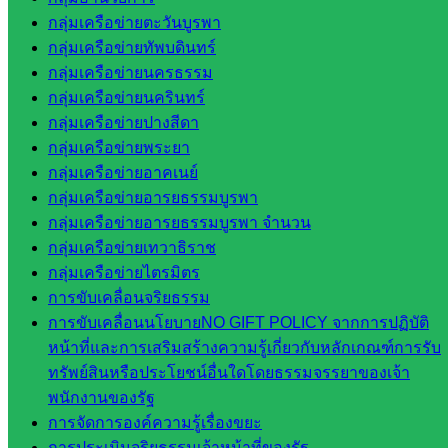
เขต 1
กลุ่มเครือข่ายตะวันบูรพา
โรงเรียน
กลุ่มเครือข่ายทัพบดินทร์
ในสังกัด
กลุ่มเครือข่ายนครธรรม
สพป.สระแก้ว
กลุ่มเครือข่ายนครินทร์
เขต 2
กลุ่มเครือข่ายปางสีดา
วิทยาลัย
กลุ่มเครือข่ายพระยา
เทคนิค
กลุ่มเครือข่ายอาคเนย์
สระแก้ว
กลุ่มเครือข่ายอารยธรรมบูรพา
วิทยาลัย
กลุ่มเครือข่ายอารยธรรมบูรพา จำนวน
เทคนิค
กลุ่มเครือข่ายเทวาธิราช
วังน้ำเย็น
กลุ่มเครือข่ายไตรมิตร
กศน.สระแก้ว
การขับเคลื่อนจริยธรรม
การขับเคลื่อนนโยบายNO GIFT POLICY จากการปฏิบัติ
เว็บไซต์
หน้าที่และการเสริมสร้างความรู้เกี่ยวกับหลักเกณฑ์การรับ
กลุ่มงาน
ทรัพย์สินหรือประโยชน์อื่นใดโดยธรรมจรรยาของเจ้า
พนักงานของรัฐ
ใน
การจัดการองค์ความรู้เรื่องขยะ
การประเมินจริยธรรมเจ้าหน้าที่ของรัฐ