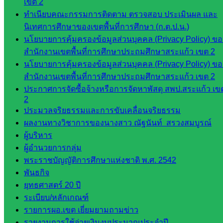
เขต 2
นิเทศ
ทำเนียบคณะกรรมการติดตาม ตรวจสอบ ประเมินผล และ
ศน.นิพนธ์
นิเทศการศึกษาของเขตพื้นที่การศึกษา (ก.ต.ป.น.)
พรมพิไล
นโยบายการคุ้มครองข้อมูลส่วนบุคคล (Privacy Policy) ขอ
ห้อง
สำนักงานเขตพื้นที่การศึกษาประถมศึกษาสระแก้ว เขต 2
นิเทศ
นโยบายการคุ้มครองข้อมูลส่วนบุคคล (Privacy Policy) ขอ
ศน.ชยา
สำนักงานเขตพื้นที่การศึกษาประถมศึกษาสระแก้ว เขต 2
ธิศ/
ประกาศการจัดซื้อจ้างหรือการจัดหาพัสดุ สพป.สระแก้ว เข
ศน.อัญชลี
2
ห้อง
ประมวลจริยธรรมและการขับเคลื่อนจริยธรรม
นิเทศ
ผลงานทางวิชาการของนางสาว ณัฐนันท์ สรวงสมบูรณ์
ดร.สราว
ผู้บริหาร
ดี เพ็งศรี
ผู้อำนวยการกลุ่ม
โคตร
พระราชบัญญัติการศึกษาแห่งชาติ พ.ศ. 2542
พันธกิจ
เว็บไซต์
ยุทธศาสตร์ 20 ปี
คณะ
ระเบียบ/หลักเกณฑ์
กรรมการ
รายการผอ.เขต เยี่ยมยามถามข่าว
ก.ต.ป.น.
รายงานการใช้จ่ายเงินงบประมาณประจำปี