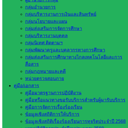
ข่าว สพฐ.” ครั้งที่ ๘/๒๕๖๖ ประชุมทางไกลผ่านระบบ Video
กลุ่มอำนวยการ
Conference เพื่อรับทราบนโยบายการจัดการศึกษาการนำ
กลุ่มบริหารงานการเงินและสินทรัพย์
นโยบายสู่การปฏิบัติให้ประสบผลสำเร็จ ตามนโยบาย “เรียนดี มี
กลุ่มนโยบายและแผน
ความสุข” ทั้งนี้ นายอัมพล หันทยุง ผู้อำนวยการสำนักงานเขต
กลุ่มส่งเสริมการจัดการศึกษา
พื้นที่การศึกษาประถมศึกษาสระแก้ว เขต ๒ ได้ประชุมสภา
กลุ่มบริหารงานบุคคล
กาแฟ เพื่อหารือข้อราชการ การแลกเปลี่ยน เรียนรู้ของแต่ละ
กลุ่มนิเทศ ติดตามฯ
กลุ่มงาน รวมถึงการดำเนินโครงการต่างๆ ซึ่งจะนำไปสู่การ
กลุ่มพัฒนาครูและบุคลากรทางการศึกษา
ประสานงานและเสริมสร้างความร่วมมือภายในองค์กร สู่การ
กลุ่มส่งเสริมการศึกษาทางไกลเทคโนโลยีและการ
ปฏิบัติ ณ ห้องประชุม Conference ชั้น ๓ สำนักงานเขตพื้นที่การ
สื่อสาร
ศึกษาประถมศึกษาสระแก้ว เขต ๒
กลุ่มกฎหมายและคดี
หน่วยตรวจสอบภาย
ประชาสัมพันธ์ สพป.สระแก้ว เขต 2
คู่มือ/เอกสาร
คู่มือมาตรฐานการปฏิบัติงาน
คู่มือหรือแนวทางขอรับบริการสำหรับผู้มารับบริการ
คู่มือการจัดการเรื่องร้องเรียน
ข้อมูลเชิงสถิติการให้บริการ
ข้อมูลเชิงสถิติเรื่องร้องเรียนการทุจริตประจำปี 2568