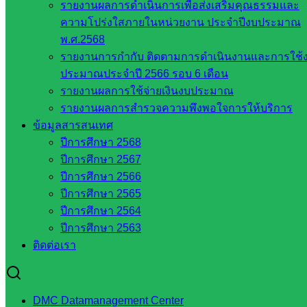
เว็บไซต์
รายงานผลการดำเนินการเพื่อส่งเสริมคุณธรรมและ
สพป. ใน
ความโปร่งใสภายในหน่วยงาน ประจำปีงบประมาณ
สังกัด
พ.ศ.2568
สพฐ.
รายงานการกำกับ ติดตามการดำเนินงานและการใช้
กรมบัญชี
ประมาณประจำปี 2566 รอบ 6 เดือน
กลาง
รายงานผลการใช้จ่ายเงินงบประมาณ
สำนักงาน
รายงานผลการสำรวจความพึงพอใจการให้บริการ
ส.ก.ส.ค
ข้อมูลสารสนเทศ
ปีการศึกษา 2568
หน่วยงาน
ปีการศึกษา 2567
ปีการศึกษา 2566
ในจังหวัด
ปีการศึกษา 2565
สระแก้ว
ปีการศึกษา 2564
ปีการศึกษา 2563
จังหวัด
ติดต่อเรา
สระแก้ว
องค์การ
บริหาร
DMC Datamanagement Center