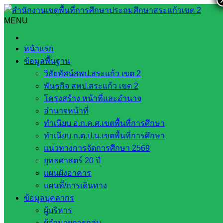
Skip
to
MENU
Search
Search
content
for:
สพป.สระแก้ว เขต ๒ ร่วมรับชมพฤหัสเช้า ข่าว สพฐ. ครั้งที่
หน้าแรก
๘/๒๕๖๖ และสภากาแฟเขตพื้นที่การศึกษา
ข้อมูลพื้นฐาน
วิสัยทัศน์สพป.สระแก้ว เขต 2
สพป.สระแก้ว เขต ๒ ร่วมรับชมพฤหัสเช้า
พันธกิจ สพป.สระแก้ว เขต 2
ข่าว สพฐ. ครั้งที่ ๘/๒๕๖๖ และสภากาแฟ
โครงสร้าง หน้าที่และอำนาจ
อำนาจหน้าที่
เขตพื้นที่การศึกษา
ทำเนียบ อ.ก.ค.ศ.เขตพื้นที่การศึกษา
ทำเนียบ ก.ต.ป.น.เขตพื้นที่การศึกษา
ธันวาคม 27, 2023
ธันวาคม 27, 2023
งาน
แนวทางการจัดการศึกษา 2569
ยุทธศาสตร์ 20 ปี
ประชาสัมพันธ์ สพป.สก.2
กลุ่มอำนวยการ
แผนผังอาคาร
วันพฤหัสบดีที่ ๒๑ ธันวาคม ๒๕๖๖ เวลา ๐๘.๐๐ น. นายอัมพล
แผนที่/การเดินทาง
หันทยุง ผู้อำนวยการสำนักงานเขตพื้นที่การศึกษาประถมศึกษา
ข้อมูลบุคลากร
สระแก้ว เขต ๒ พร้อมด้วย ผู้อำนวยการกลุ่ม/หน่วย, ตัวแทนผู้
ผู้บริหาร
อำนวยการกลุ่ม/หน่วย เข้าร่วมประชุมรับฟังรายการ “พฤหัสเช้า
ผู้อำนวยการกลุ่ม