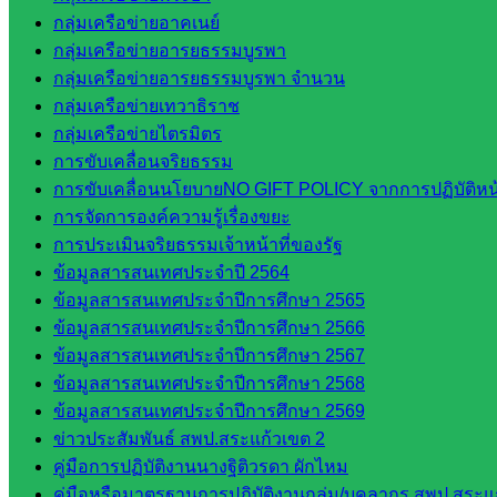
เว็บไซต์หลักสูตรต้านทุจริต
กลุ่มเครือข่ายอาคเนย์
ห้องนิเทศ ศน.นิพนธ์ พรมพิไล
กลุ่มเครือข่ายอารยธรรมบูรพา
ห้องนิเทศ ศน.ชยาธิศ/ศน.อัญชลี
กลุ่มเครือข่ายอารยธรรมบูรพา จำนวน
ห้องนิเทศ ดร.สราวดี เพ็งศรีโคตร
กลุ่มเครือข่ายเทวาธิราช
เว็บไซต์คณะกรรมการ ก.ต.ป.น.
กลุ่มเครือข่ายไตรมิตร
เว็บไซต์ อ.ค.ก.ศ.เขตพื้นที่การศึกษา
การขับเคลื่อนจริยธรรม
การขับเคลื่อนนโยบายNO GIFT POLICY จากการปฏิบัติหน้า
ดาวน์โหลดเอกสาร
การจัดการองค์ความรู้เรื่องขยะ
การประเมินจริยธรรมเจ้าหน้าที่ของรัฐ
กลุ่มอำนวยการ
ข้อมูลสารสนเทศประจำปี 2564
กลุ่มบริหารงานงานเงินและสินทรัพย์
ข้อมูลสารสนเทศประจำปีการศึกษา 2565
กลุ่มนโยบายและแผน
ข้อมูลสารสนเทศประจำปีการศึกษา 2566
กลุ่มส่งเสริมการจัดการศึกษา
ข้อมูลสารสนเทศประจำปีการศึกษา 2567
กลุ่มบริหารงานบุคคล
ข้อมูลสารสนเทศประจำปีการศึกษา 2568
กลุ่มพัฒนาครูและบุคลากรฯ
ข้อมูลสารสนเทศประจำปีการศึกษา 2569
กลุ่มนิเทศติดตามและประเมินผลฯ
ข่าวประสัมพันธ์ สพป.สระแก้วเขต 2
คู่มือการปฏิบัติงานนางฐิติวรดา ผักไหม
::: ©2021 sakarea2.go.th. All rights reserved. Design By SK2 ICT T
คู่มือหรือมาตรฐานการปฏิบัติงานกลุ่ม/บุคลากร สพป.สระแก