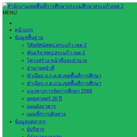
Skip
to
MENU
Search
Search
content
for:
กลุ่มอำนวยการ สพป.สระแก้ว เขต 2 ร่วมประชุมผ่านระบบออนไลน์ก
หน้าแรก
ข้อมูลพื้นฐาน
กลุ่มอำนวยการ สพป.สระแก้ว เขต 2 ร่วมประ
วิสัยทัศน์สพป.สระแก้ว เขต 2
พันธกิจ สพป.สระแก้ว เขต 2
กุมภาพันธ์ 13, 2024
กุมภาพันธ์ 13, 2024
งานประชาสัมพ
โครงสร้าง หน้าที่และอำนาจ
อำนาจหน้าที่
วันศุกร์ที่ ๙ กุมภาพันธ์ ๒๕๖๗ เวลา ๐๙.๐๐ – ๑๖.๓๐ น. นายอัม
ทำเนียบ อ.ก.ค.ศ.เขตพื้นที่การศึกษา
การสำนักงานเขตพื้นที่การศึกษาประถมศึกษาสระแก้ว เขต ๒ ,นา
ทำเนียบ ก.ต.ป.น.เขตพื้นที่การศึกษา
เคลื่อนสถานีแก้หนี้ครูระดับสำนักงานเขตพื้นที่การศึกษา เพื่
แนวทางการจัดการศึกษา 2569
สำนักงานเขตฟื้นที่การศึกษา และสรุปผลการดำเนินงานช่วยเหลื
ยุทธศาสตร์ 20 ปี
คณะกรรมการการศึกษาขั้นพื้นฐาน : เป็นประธาน
แผนผังอาคาร
แผนที่/การเดินทาง
ข้อมูลบุคลากร
ผู้บริหาร
ผู้อำนวยการกลุ่ม