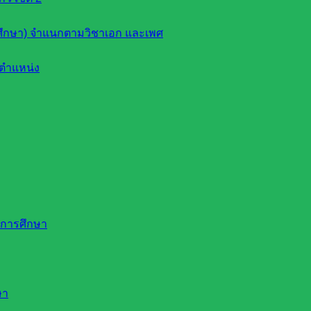
ึกษา) จำแนกตามวิชาเอก และเพศ
ตำแหน่ง
ดการศึกษา
ษา