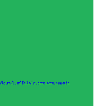
สินหรือประโยชน์อื่นใดโดยธรรมจรรยาของเจ้า