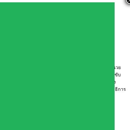
นี้ครูระดับเขตพื้นที่การศึกษา
ะแก้ว เขต ๒ พร้อมด้วยนายทนงศักดิ์ คงเจริญสุข รองผู้อำนวย
กฤตา ลายประดิษฐ์ นักจัดการงานทั่วไป เข้าร่วมประชุมขับ
นโยบายการแก้ไขปัญหาหนี้สินครูและบุคลากรทางการศึกษา ของ
วน ผ่านระบบออนไลน์ โดยมี นายธีร์ ภวังคนั้นท์ รองเลขาธิการ