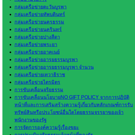
บริหาร
กลุ่มเครือข่ายตะวันบูรพา
งานงาน
กลุ่มเครือข่ายทัพบดินทร์
เงินและ
กลุ่มเครือข่ายนครธรรม
สินทรัพย์
กลุ่มเครือข่ายนครินทร์
กลุ่มน
กลุ่มเครือข่ายปางสีดา
โยบาย
กลุ่มเครือข่ายพระยา
และแผน
กลุ่มเครือข่ายอาคเนย์
กลุ่มส่ง
กลุ่มเครือข่ายอารยธรรมบูรพา
เสริมการ
กลุ่มเครือข่ายอารยธรรมบูรพา จำนวน
จัดการ
กลุ่มเครือข่ายเทวาธิราช
ศึกษา
กลุ่มเครือข่ายไตรมิตร
กลุ่ม
การขับเคลื่อนจริยธรรม
บริหาร
การขับเคลื่อนนโยบายNO GIFT POLICY จากการปฏิบัติ
งาน
หน้าที่และการเสริมสร้างความรู้เกี่ยวกับหลักเกณฑ์การรับ
บุคคล
ทรัพย์สินหรือประโยชน์อื่นใดโดยธรรมจรรยาของเจ้า
กลุ่ม
พนักงานของรัฐ
พัฒนาครู
การจัดการองค์ความรู้เรื่องขยะ
และบุ
การประเมินจริยธรรมเจ้าหน้าที่ของรัฐ