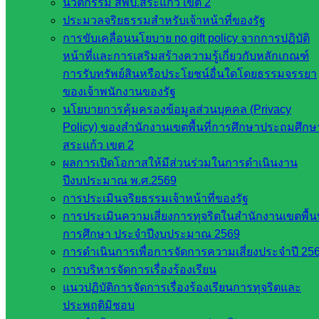
รายชื่อ
นวัตกรรม สพป.สระแก้ว เขต 2
มหาวิทยาลัย
ประมวลจริยธรรมสำหรับเจ้าหน้าที่ของรัฐ
ใน
การขับเคลื่อนนโยบาย no gift policy จากการปฏิบัติ
ประเทศไทย
หน้าที่และการเสริมสร้างความรู้เกี่ยวกับหลักเกณฑ์
เว็บไซต์
การรับทรัพย์สินหรือประโยชน์อื่นใดโดยธรรมจรรยา
สำนักต่าง
ของเจ้าพนักงานของรัฐ
ๆ ใน
นโยบายการคุ้มครองข้อมูลส่วนบุคคล (Privacy
สพฐ.
Policy) ของสำนักงานเขตพื้นที่การศึกษาประถมศึกษ
เว็บไซต์
สระแก้ว เขต 2
สพม. ใน
ผลการเปิดโอกาสให้มีส่วนร่วมในการดำเนินงาน
สังกัด
ปีงบประมาณ พ.ศ.2569
สพฐ.
การประเมินจริยธรรมเจ้าหน้าที่ของรัฐ
เว็บไซต์
การประเมินความเสี่ยงการทุจริตในสำนักงานเขตพื้นท
สพป. ใน
การศึกษา ประจำปีงบประมาณ 2569
สังกัด
การดำเนินการเพื่อการจัดการความเสี่ยงประจำปี 25
สพฐ.
การบริหารจัดการเรื่องร้องเรียน
กรมบัญชี
แนวปฏิบัติการจัดการเรื่องร้องเรียนการทุจริตและ
กลาง
ประพฤติมิชอบ