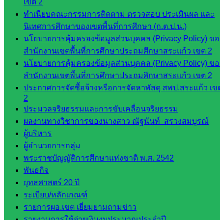
ดาวน์โหลด
เขต 2
ทำเนียบคณะกรรมการติดตาม ตรวจสอบ ประเมินผล และ
เอกสาร
นิเทศการศึกษาของเขตพื้นที่การศึกษา (ก.ต.ป.น.)
นโยบายการคุ้มครองข้อมูลส่วนบุคคล (Privacy Policy) ขอ
กลุ่
สำนักงานเขตพื้นที่การศึกษาประถมศึกษาสระแก้ว เขต 2
มอำนวย
นโยบายการคุ้มครองข้อมูลส่วนบุคคล (Privacy Policy) ขอ
การ
สำนักงานเขตพื้นที่การศึกษาประถมศึกษาสระแก้ว เขต 2
กลุ่ม
ประกาศการจัดซื้อจ้างหรือการจัดหาพัสดุ สพป.สระแก้ว เข
บริหาร
2
งานงาน
ประมวลจริยธรรมและการขับเคลื่อนจริยธรรม
เงินและ
ผลงานทางวิชาการของนางสาว ณัฐนันท์ สรวงสมบูรณ์
สินทรัพย์
ผู้บริหาร
กลุ่มน
ผู้อำนวยการกลุ่ม
โยบาย
พระราชบัญญัติการศึกษาแห่งชาติ พ.ศ. 2542
และแผน
พันธกิจ
กลุ่มส่ง
ยุทธศาสตร์ 20 ปี
เสริมการ
ระเบียบ/หลักเกณฑ์
จัดการ
รายการผอ.เขต เยี่ยมยามถามข่าว
ศึกษา
รายงานการใช้จ่ายเงินงบประมาณประจำปี