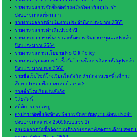
กลุ่ม
รายงานผลการจัดซื้อจัดจ้างหรือจัดหาพัสดุประจำ
บริหาร
ปีงบประมาณที่ผ่านมา
งาน
รายงานผลการดำเนินงานประจำปีงบประมาณ 2565
บุคคล
รายงานผลการดำเนินประจำปี
กลุ่ม
รายงานผลการบริหารและพัฒนาทรัพยากรบุคคลประจำ
พัฒนาครู
ปีงบประมาณ 2564
และบุ
รายงานผลตามนโยบาย No Gift Policy
คลากรฯ
รายงานสรุปผลการจัดซื้อจัดจ้างหรือการจัดหาพัสดุประจำ
กลุ่มนิ
ปีงบประมาณ พ.ศ.2568
เทศ
รายชื่อเว็บไซต์โรงเรียนในสังกัด สำนักงานเขตพื้นที่การ
ติดตาม
ศึกษาประถมศึกษาสระแก้ว เขต 2
และประ
รายชื่อโรงเรียนในสังกัด
เมินผลฯ
วิสัยทัศน์
สถิติการบรรจุครู
::: ©2021 sakarea2.go.th. All rights reserved. Design By SK2 ICT
สรุปการจัดซื้อจัดจ้างหรือการจัดหาพัสดุรายเดือน ประจำ
TEAM :::
ปีงบประมาณ พ.ศ.2569(แบบสขร.1)
สรุปผลการจัดซื้อจัดจ้างหรือการจัดหาพัสดุรายเดือน(สขร.1
สอบถามได้นะคะ