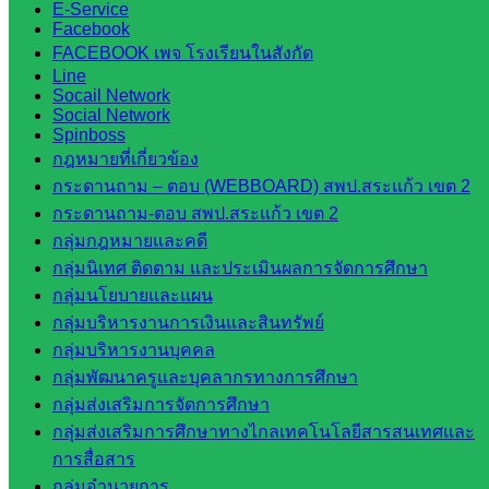
E-Service
เทคนิค
Facebook
สระแก้ว
FACEBOOK เพจ โรงเรียนในสังกัด
วิทยาลัย
Line
Socail Network
เทคนิค
Social Network
วังน้ำเย็น
Spinboss
กศน.สระแก้ว
กฎหมายที่เกี่ยวข้อง
กระดานถาม – ตอบ (WEBBOARD) สพป.สระแก้ว เขต 2
เว็บไซต์
กระดานถาม-ตอบ สพป.สระแก้ว เขต 2
กลุ่มกฎหมายและคดี
กลุ่มงาน
กลุ่มนิเทศ ติดตาม และประเมินผลการจัดการศึกษา
ใน
กลุ่มนโยบายและแผน
กลุ่มบริหารงานการเงินและสินทรัพย์
สำนักงาน
กลุ่มบริหารงานบุคคล
กลุ่มพัฒนาครูและบุคลากรทางการศึกษา
กลุ่
กลุ่มส่งเสริมการจัดการศึกษา
มอำนวย
กลุ่มส่งเสริมการศึกษาทางไกลเทคโนโลยีสารสนเทศและ
การ
การสื่อสาร
กลุ่ม
กลุ่มอำนวยการ