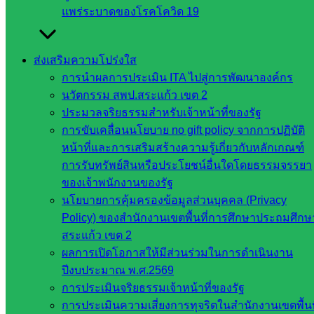
การศึกษา
แพร่ระบาดของโรคโควิด 19
ขั้นพื้น
ฐาน
รายชื่อ
ส่งเสริมความโปร่งใส
มหาวิทยาลัย
การนำผลการประเมิน ITA ไปสู่การพัฒนาองค์กร
ใน
นวัตกรรม สพป.สระแก้ว เขต 2
ประเทศไทย
ประมวลจริยธรรมสำหรับเจ้าหน้าที่ของรัฐ
เว็บไซต์
การขับเคลื่อนนโยบาย no gift policy จากการปฏิบัติ
สำนักต่าง
หน้าที่และการเสริมสร้างความรู้เกี่ยวกับหลักเกณฑ์
ๆ ใน
การรับทรัพย์สินหรือประโยชน์อื่นใดโดยธรรมจรรยา
สพฐ.
ของเจ้าพนักงานของรัฐ
เว็บไซต์
นโยบายการคุ้มครองข้อมูลส่วนบุคคล (Privacy
สพม. ใน
Policy) ของสำนักงานเขตพื้นที่การศึกษาประถมศึกษ
สังกัด
สระแก้ว เขต 2
สพฐ.
ผลการเปิดโอกาสให้มีส่วนร่วมในการดำเนินงาน
เว็บไซต์
ปีงบประมาณ พ.ศ.2569
สพป. ใน
การประเมินจริยธรรมเจ้าหน้าที่ของรัฐ
สังกัด
การประเมินความเสี่ยงการทุจริตในสำนักงานเขตพื้นท