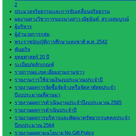
2
เสริมการ
ประมวลจริยธรรมและการขับเคลื่อนจริยธรรม
จัดการ
ผลงานทางวิชาการของนางสาว ณัฐนันท์ สรวงสมบูรณ์
ศึกษา
ผู้บริหาร
กลุ่ม
ผู้อำนวยการกลุ่ม
บริหาร
พระราชบัญญัติการศึกษาแห่งชาติ พ.ศ. 2542
งาน
พันธกิจ
บุคคล
ยุทธศาสตร์ 20 ปี
กลุ่ม
ระเบียบ/หลักเกณฑ์
พัฒนาครู
รายการผอ.เขต เยี่ยมยามถามข่าว
และบุ
รายงานการใช้จ่ายเงินงบประมาณประจำปี
คลากรฯ
รายงานผลการจัดซื้อจัดจ้างหรือจัดหาพัสดุประจำ
กลุ่มนิ
ปีงบประมาณที่ผ่านมา
เทศ
รายงานผลการดำเนินงานประจำปีงบประมาณ 2565
ติดตาม
รายงานผลการดำเนินประจำปี
และประ
รายงานผลการบริหารและพัฒนาทรัพยากรบุคคลประจำ
เมินผลฯ
ปีงบประมาณ 2564
::: ©2021 sakarea2.go.th. All rights reserved. Design By SK2 ICT
รายงานผลตามนโยบาย No Gift Policy
TEAM :::