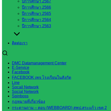
ปีการศึกษา 2567
สพป.สระแก้ว
ปีการศึกษา 2566
เขต 2
ปีการศึกษา 2565
วิทยาลัย
ปีการศึกษา 2564
เทคนิค
ปีการศึกษา 2563
สระแก้ว
วิทยาลัย
เทคนิค
ติดต่อเรา
วังน้ำเย็น
กศน.สระแก้ว
DMC Datamanagement Center
เว็บไซต์
E-Service
Facebook
กลุ่มงาน
FACEBOOK เพจ โรงเรียนในสังกัด
Line
ใน
Socail Network
Social Network
สำนักงาน
Spinboss
กฎหมายที่เกี่ยวข้อง
กระดานถาม – ตอบ (WEBBOARD) สพป.สระแก้ว เขต 2
กลุ่