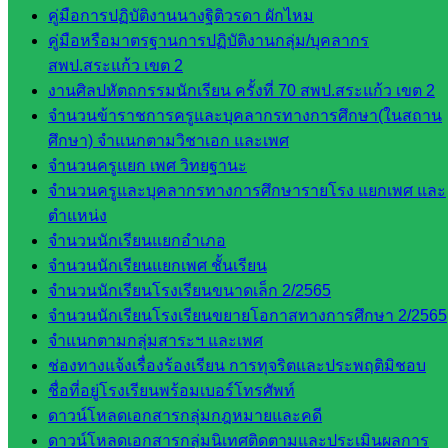
ห้อง
คู่มือการปฏิบัติงานนางฐิติวรดา ผักไหม
นิเทศ
คู่มือหรือมาตรฐานการปฏิบัติงานกลุ่ม/บุคลากร
ศน.ชยา
สพป.สระแก้ว เขต 2
ธิศ/
งานศิลปหัตถกรรมนักเรียน ครั้งที่ 70 สพป.สระแก้ว เขต 2
ศน.อัญชลี
จำนวนข้าราชการครูและบุคลากรทางการศึกษา(ในสถาน
ห้อง
ศึกษา) จำแนกตามวิชาเอก และเพศ
นิเทศ
จำนวนครูแยก เพศ วิทยฐานะ
ดร.สราว
จำนวนครูและบุคลากรทางการศึกษารายโรง แยกเพศ และ
ดี เพ็งศรี
ตำแหน่ง
โคตร
จำนวนนักเรียนแยกอำเภอ
จำนวนนักเรียนแยกเพศ ชั้นเรียน
เว็บไซต์
จำนวนนักเรียนโรงเรียนขนาดเล็ก 2/2565
คณะ
จำนวนนักเรียนโรงเรียนขยายโอกาสทางการศึกษา 2/2565
กรรมการ
จำแนกตามกลุ่มสาระฯ และเพศ
ก.ต.ป.น.
ช่องทางแจ้งเรื่องร้องเรียน การทุจริตและประพฤติมิชอบ
ชื่อที่อยู่โรงเรียนพร้อมเบอร์โทรศัพท์
เว็บไซต์
ดาวน์โหลดเอกสารกลุ่มกฎหมายและคดี
อ.ค.ก.ศ.เขต
ดาวน์โหลดเอกสารกลุ่มนิเทศติดตามและประเมินผลการ
พื้นที่การ