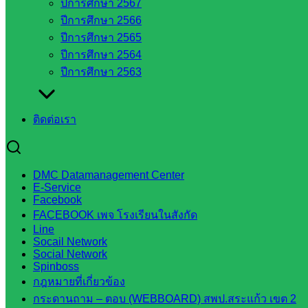
ปีการศึกษา 2567
จังหวัด
ปีการศึกษา 2566
สระแก้ว
ปีการศึกษา 2565
องค์การ
ปีการศึกษา 2564
บริหาร
ปีการศึกษา 2563
ส่วน
จังหวัด
สระแก้ว
ติดต่อเรา
ศึกษาธิการ
จังหวัด
สระแก้ว
DMC Datamanagement Center
สำนักงาน
E-Service
ส.ก.ส.ค.
Facebook
จังหวัด
FACEBOOK เพจ โรงเรียนในสังกัด
สระแก้ว
Line
Socail Network
สพป.
Social Network
สระแก้ว
Spinboss
เขต 1
กฎหมายที่เกี่ยวข้อง
สพป.สระแก้ว
กระดานถาม – ตอบ (WEBBOARD) สพป.สระแก้ว เขต 2