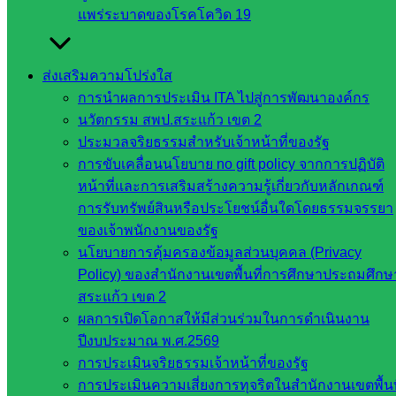
แพร่ระบาดของโรคโควิด 19
งานประชาสัมพันธ์ สพป.สก.2
ส่งเสริมความโปร่งใส
หน่วยงาน
การนำผลการประเมิน ITA ไปสู่การพัฒนาองค์กร
ที่เกี่ยวข้อง
นวัตกรรม สพป.สระแก้ว เขต 2
ประมวลจริยธรรมสำหรับเจ้าหน้าที่ของรัฐ
การขับเคลื่อนนโยบาย no gift policy จากการปฏิบัติ
กระทรวง
หน้าที่และการเสริมสร้างความรู้เกี่ยวกับหลักเกณฑ์
ศึกษาธิการ
การรับทรัพย์สินหรือประโยชน์อื่นใดโดยธรรมจรรยา
กระทรวง
ของเจ้าพนักงานของรัฐ
การ
นโยบายการคุ้มครองข้อมูลส่วนบุคคล (Privacy
อุดมศึกษา
Policy) ของสำนักงานเขตพื้นที่การศึกษาประถมศึกษ
สำนักงาน
สระแก้ว เขต 2
เลขาธิการ
ผลการเปิดโอกาสให้มีส่วนร่วมในการดำเนินงาน
สภาการ
ปีงบประมาณ พ.ศ.2569
ศึกษา
การประเมินจริยธรรมเจ้าหน้าที่ของรัฐ
สำนักงาน
การประเมินความเสี่ยงการทุจริตในสำนักงานเขตพื้นท
คณะ