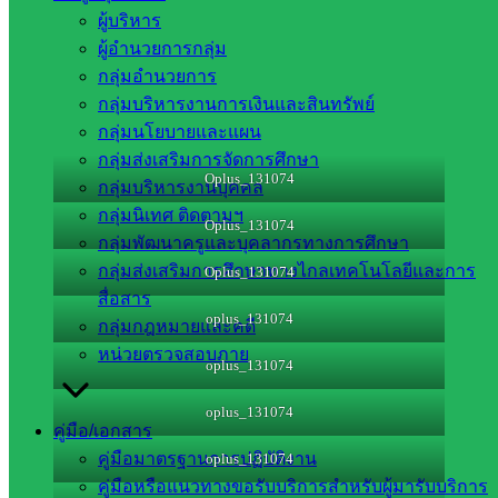
ผู้บริหาร
เกมส์ “ประจำปีการศึกษา 2568 “สามัคคีคือพลัง สร้างสรรค์
ผู้อำนวยการกลุ่ม
เกมส์กีฬา” โดยมี ดร.สามารถ ผ่องศรี ศึกษาธิการจังหวัด
กลุ่มอำนวยการ
สระแก้ว เป็นประธานในพิธีเปิด
กลุ่มบริหารงานการเงินและสินทรัพย์
ณ สนามกีฬาองค์การบริหารส่วนจังหวัดสระแก้ว
กลุ่มนโยบายและแผน
กลุ่มส่งเสริมการจัดการศึกษา
Oplus_131074
กลุ่มบริหารงานบุคคล
กลุ่มนิเทศ ติดตามฯ
Oplus_131074
กลุ่มพัฒนาครูและบุคลากรทางการศึกษา
กลุ่มส่งเสริมการศึกษาทางไกลเทคโนโลยีและการ
Oplus_131074
สื่อสาร
oplus_131074
กลุ่มกฎหมายและคดี
หน่วยตรวจสอบภาย
oplus_131074
oplus_131074
คู่มือ/เอกสาร
คู่มือมาตรฐานการปฏิบัติงาน
oplus_131074
คู่มือหรือแนวทางขอรับบริการสำหรับผู้มารับบริการ