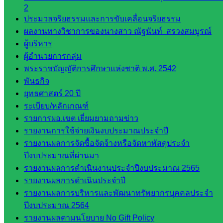
2
คณะ
ประมวลจริยธรรมและการขับเคลื่อนจริยธรรม
กรรมการ
ผลงานทางวิชาการของนางสาว ณัฐนันท์ สรวงสมบูรณ์
ก.ต.ป.น.
ผู้บริหาร
ผู้อำนวยการกลุ่ม
เว็บไซต์
พระราชบัญญัติการศึกษาแห่งชาติ พ.ศ. 2542
อ.ค.ก.ศ.เขต
พันธกิจ
พื้นที่การ
ยุทธศาสตร์ 20 ปี
ศึกษา
ระเบียบ/หลักเกณฑ์
รายการผอ.เขต เยี่ยมยามถามข่าว
ดาวน์โหลด
รายงานการใช้จ่ายเงินงบประมาณประจำปี
เอกสาร
รายงานผลการจัดซื้อจัดจ้างหรือจัดหาพัสดุประจำ
ปีงบประมาณที่ผ่านมา
กลุ่
รายงานผลการดำเนินงานประจำปีงบประมาณ 2565
มอำนวย
รายงานผลการดำเนินประจำปี
การ
รายงานผลการบริหารและพัฒนาทรัพยากรบุคคลประจำ
กลุ่ม
ปีงบประมาณ 2564
บริหาร
รายงานผลตามนโยบาย No Gift Policy