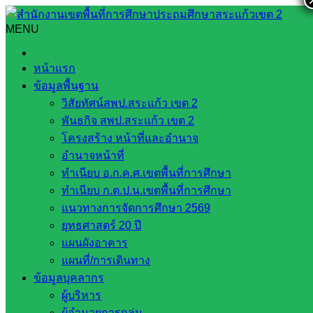
Skip
to
MENU
Search
Search
content
for:
การดำเนินการตรวจสอบภายในระดับสถานศึกษา ปีงบประมาณ
หน้าแรก
2568
ข้อมูลพื้นฐาน
การดำเนินการตรวจสอบภายในระดับ
วิสัยทัศน์สพป.สระแก้ว เขต 2
พันธกิจ สพป.สระแก้ว เขต 2
สถานศึกษา ปีงบประมาณ 2568
โครงสร้าง หน้าที่และอำนาจ
อำนาจหน้าที่
ทำเนียบ อ.ก.ค.ศ.เขตพื้นที่การศึกษา
เมษายน 2, 2025
เมษายน 2, 2025
นภษร สิงห์หัดชัย
ทำเนียบ ก.ต.ป.น.เขตพื้นที่การศึกษา
หน่วยตรวจสอบภายใน
,
แจ้งข่าวจากเขตพื้นที่
แนวทางการจัดการศึกษา 2569
วันที่ 27 มีนาคม 2568 นายสมคิด แตงพรม ผู้อำนวยการ
ยุทธศาสตร์ 20 ปี
สำนักงานเขตพื้นที่การศึกษาประถมศึกษาสระแก้ว เขต 2 มอบ
แผนผังอาคาร
หมายให้ นางนภษร สิงห์หัดชัย ผู้อำนวยการหน่วยตรวจสอบ
แผนที่/การเดินทาง
ภายใน ดำเนินการตรวจสอบภายในระดับสถานศึกษา ประจำ
ข้อมูลบุคลากร
ปีงบประมาณ 2568 ด้านการบริหารงบประมาณตามแผนปฏิบัติ
ผู้บริหาร
การสถานศึกษา โดยสอบทานระบบงานการเงิน การบัญชี พัสดุ
ผู้อำนวยการกลุ่ม