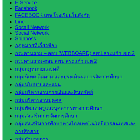
E-Service
บริหาร
Facebook
ส่วน
FACEBOOK เพจ โรงเรียนในสังกัด
จังหวัด
Line
Socail Network
สระแก้ว
Social Network
ศึกษาธิการ
Spinboss
จังหวัด
กฎหมายที่เกี่ยวข้อง
สระแก้ว
กระดานถาม – ตอบ (WEBBOARD) สพป.สระแก้ว เขต 2
สำนักงาน
กระดานถาม-ตอบ สพป.สระแก้ว เขต 2
ส.ก.ส.ค.
กลุ่มกฎหมายและคดี
จังหวัด
กลุ่มนิเทศ ติดตาม และประเมินผลการจัดการศึกษา
สระแก้ว
กลุ่มนโยบายและแผน
สพป.
กลุ่มบริหารงานการเงินและสินทรัพย์
สระแก้ว
กลุ่มบริหารงานบุคคล
เขต 1
กลุ่มพัฒนาครูและบุคลากรทางการศึกษา
สพป.สระแก้ว
กลุ่มส่งเสริมการจัดการศึกษา
เขต 2
กลุ่มส่งเสริมการศึกษาทางไกลเทคโนโลยีสารสนเทศและ
โรงเรียน
การสื่อสาร
ในสังกัด
กลุ่มอำนวยการ