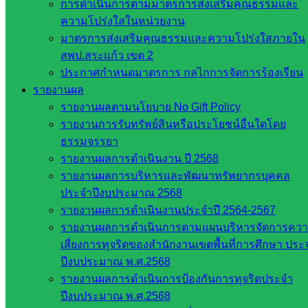
การดำเนินการตามมาตรการส่งเสริมคุณธรรมและ
อาชีวศึกษา
ความโปร่งใสในหน่วยงาน
สำนักงาน
มาตรการส่งเสริมคุณธรรมและความโปร่งใสภายใน
คณะ
สพป.สระแก้ว เขต 2
กรรมการ
ประกาศกำหนดมาตรการ กลไกการจัดการร้องเรียน
การศึกษา
รายงานผล
ขั้นพื้น
รายงานผลตามนโยบาย No Gift Policy
ฐาน
รายงานการรับทรัพย์สินหรือประโยชน์อื่นใดโดย
รายชื่อ
ธรรมจรรยา
มหาวิทยาลัย
รายงานผลการดำเนินงาน ปี 2568
ใน
รายงานผลการบริหารและพัฒนาทรัพยากรบุคคล
ประเทศไทย
ประจำปีงบประมาณ 2568
เว็บไซต์
รายงานผลการดำเนินงานประจำปี 2564-2567
สำนักต่าง
รายงานผลการดำเนินการตามแผนบริหารจัดการคว
ๆ ใน
เสี่ยงการทุจริตของสำนักงานเขตพื้นที่การศึกษา ประ
สพฐ.
ปีงบประมาณ พ.ศ.2568
เว็บไซต์
รายงานผลการดำเนินการป้องกันการทุจริตประจำ
สพม. ใน
ปีงบประมาณ พ.ศ.2568
สังกัด