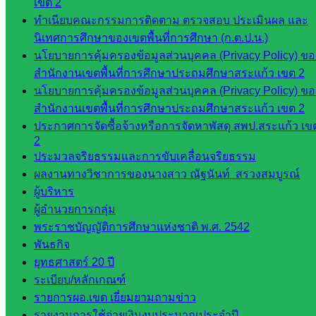
เขต 2
ห้อง
ทำเนียบคณะกรรมการติดตาม ตรวจสอบ ประเมินผล และ
นิเทศ
นิเทศการศึกษาของเขตพื้นที่การศึกษา (ก.ต.ป.น.)
ศน.นิพนธ์
นโยบายการคุ้มครองข้อมูลส่วนบุคคล (Privacy Policy) ขอ
พรมพิไล
สำนักงานเขตพื้นที่การศึกษาประถมศึกษาสระแก้ว เขต 2
ห้อง
นโยบายการคุ้มครองข้อมูลส่วนบุคคล (Privacy Policy) ขอ
นิเทศ
สำนักงานเขตพื้นที่การศึกษาประถมศึกษาสระแก้ว เขต 2
ศน.ชยา
ประกาศการจัดซื้อจ้างหรือการจัดหาพัสดุ สพป.สระแก้ว เข
ธิศ/
2
ศน.อัญชลี
ประมวลจริยธรรมและการขับเคลื่อนจริยธรรม
ห้อง
ผลงานทางวิชาการของนางสาว ณัฐนันท์ สรวงสมบูรณ์
นิเทศ
ผู้บริหาร
ดร.สราว
ผู้อำนวยการกลุ่ม
ดี เพ็งศรี
พระราชบัญญัติการศึกษาแห่งชาติ พ.ศ. 2542
โคตร
พันธกิจ
ยุทธศาสตร์ 20 ปี
เว็บไซต์
ระเบียบ/หลักเกณฑ์
คณะ
รายการผอ.เขต เยี่ยมยามถามข่าว
กรรมการ
รายงานการใช้จ่ายเงินงบประมาณประจำปี