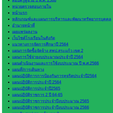
สอบครูผู้ช่วย ปี พ.ศ. 2568
กลุ่มน
หน่วยตรวจสอบภายใน
โยบาย
หน้าแรก
และแผน
หลักเกณฑ์และแผนการบริหารและพัฒนาทรัพยากรบุคคล
กลุ่มส่ง
อำนาจหน้าที่
เสริมการ
เผยแพร่ผลงาน
จัดการ
เว็บไซต์โรงเรียนในสังกัด
ศึกษา
แนวทางการจัดการศึกษาปี 2564
กลุ่ม
แผนการจัดซื้อจัดจ้าง สพป.สระแก้ว เขต 2
บริหาร
แผนการใช้จ่ายงบประมาณประจำปี 2564
งาน
แผนดำเนินงานและการใช้งบประมาณ ปี พ.ศ.2566
บุคคล
แผนที่/การเดินทาง
กลุ่ม
แผนปฏิบัติการการป้องกันการทุจริตประจำปี2564
พัฒนาครู
แผนปฏิบัติการประจำปี 2564
และบุ
แผนปฏิบัติการประจำปี2565
คลากรฯ
แผนปฏิบัติราชการ 2 ปี 64-65
กลุ่มนิ
แผนปฏิบัติราชการประจำปีงบประมาณ 2565
เทศ
แผนปฏิบัติราชการประจำปีงบประมาณ 2566