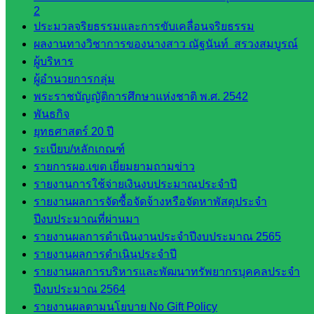
2
พื้นที่การ
ประมวลจริยธรรมและการขับเคลื่อนจริยธรรม
ศึกษา
ผลงานทางวิชาการของนางสาว ณัฐนันท์ สรวงสมบูรณ์
ผู้บริหาร
ดาวน์โหลด
ผู้อำนวยการกลุ่ม
เอกสาร
พระราชบัญญัติการศึกษาแห่งชาติ พ.ศ. 2542
พันธกิจ
ยุทธศาสตร์ 20 ปี
กลุ่
ระเบียบ/หลักเกณฑ์
มอำนวย
รายการผอ.เขต เยี่ยมยามถามข่าว
การ
รายงานการใช้จ่ายเงินงบประมาณประจำปี
กลุ่ม
รายงานผลการจัดซื้อจัดจ้างหรือจัดหาพัสดุประจำ
บริหาร
ปีงบประมาณที่ผ่านมา
งานงาน
รายงานผลการดำเนินงานประจำปีงบประมาณ 2565
เงินและ
รายงานผลการดำเนินประจำปี
สินทรัพย์
รายงานผลการบริหารและพัฒนาทรัพยากรบุคคลประจำ
กลุ่มน
ปีงบประมาณ 2564
โยบาย
รายงานผลตามนโยบาย No Gift Policy
และแผน