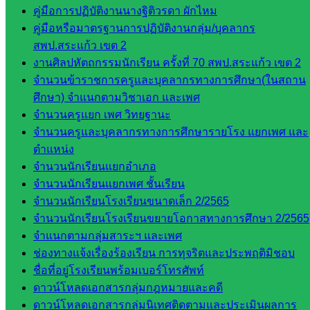
บุคคล
คู่มือการปฏิบัติงานนางฐิติวรดา ผักไหม
กลุ่ม
คู่มือหรือมาตรฐานการปฏิบัติงานกลุ่ม/บุคลากร
พัฒนาครู
สพป.สระแก้ว เขต 2
และบุ
งานศิลปหัตถกรรมนักเรียน ครั้งที่ 70 สพป.สระแก้ว เขต 2
คลากรฯ
จำนวนข้าราชการครูและบุคลากรทางการศึกษา(ในสถาน
กลุ่มนิ
ศึกษา) จำแนกตามวิชาเอก และเพศ
เทศ
จำนวนครูแยก เพศ วิทยฐานะ
ติดตาม
จำนวนครูและบุคลากรทางการศึกษารายโรง แยกเพศ และ
และประ
ตำแหน่ง
เมินผลฯ
จำนวนนักเรียนแยกอำเภอ
จำนวนนักเรียนแยกเพศ ชั้นเรียน
เว็บไซต์
จำนวนนักเรียนโรงเรียนขนาดเล็ก 2/2565
หลักสูตร
จำนวนนักเรียนโรงเรียนขยายโอกาสทางการศึกษา 2/2565
ต้าน
จำแนกตามกลุ่มสาระฯ และเพศ
ทุจริต
ช่องทางแจ้งเรื่องร้องเรียน การทุจริตและประพฤติมิชอบ
ห้อง
ชื่อที่อยู่โรงเรียนพร้อมเบอร์โทรศัพท์
นิเทศ
ดาวน์โหลดเอกสารกลุ่มกฎหมายและคดี
ศน.นิพนธ์
ดาวน์โหลดเอกสารกลุ่มนิเทศติดตามและประเมินผลการ