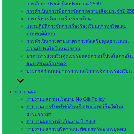
การศึกษา ประจำปีงบประมาณ 2569
การศึกษา
การดำเนินการเพื่อการจัดการความเสี่ยงประจำปี 25
ขั้นพื้น
การบริหารจัดการเรื่องร้องเรียน
ฐาน
แนวปฏิบัติการจัดการเรื่องร้องเรียนการทุจริตและ
รายชื่อ
ประพฤติมิชอบ
มหาวิทยาลัย
การดำเนินการตามมาตรการส่งเสริมคุณธรรมและ
ใน
ความโปร่งใสในหน่วยงาน
ประเทศไทย
มาตรการส่งเสริมคุณธรรมและความโปร่งใสภายใน
เว็บไซต์
สพป.สระแก้ว เขต 2
สำนักต่าง
ประกาศกำหนดมาตรการ กลไกการจัดการร้องเรียน
ๆ ใน
สพฐ.
เว็บไซต์
รายงานผล
สพม. ใน
รายงานผลตามนโยบาย No Gift Policy
สังกัด
รายงานการรับทรัพย์สินหรือประโยชน์อื่นใดโดย
สพฐ.
ธรรมจรรยา
เว็บไซต์
รายงานผลการดำเนินงาน ปี 2568
สพป. ใน
รายงานผลการบริหารและพัฒนาทรัพยากรบุคคล