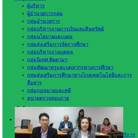
รองผู้อำนวยการสำนักงานเขตพื้นที่การศึกษาประถมศึกษา
ผู้บริหาร
สระแก้ว เขต ๒ เข้าร่วมประชุม
ผู้อำนวยการกลุ่ม
คณะกรรมการติดตามและเร่งรัดการเบิกจ่ายงบประมาณ และ
กลุ่มอำนวยการ
การใช้จ่ายภาครัฐ ประจำปี
กลุ่มบริหารงานการเงินและสินทรัพย์
งบประมาณ พ.ศ. ๒๕๖๘ ครั้งที่ ๑/๒๕๖๘ เพื่อติดตามเร่งรัดการ
กลุ่มนโยบายและแผน
เบิกจ่ายงบประมาณ
กลุ่มส่งเสริมการจัดการศึกษา
รายจ่ายประจำปีงบประมาณ พ.ศ. ๒๕๖๘ ของหน่วยงานภาครัฐ
กลุ่มบริหารงานบุคคล
จังหวัดสระแก้ว ให้เป็นไป
กลุ่มนิเทศ ติดตามฯ
ตามเป้าหมายอย่างมีประสิทธิภาพ ตลอดจนติดตามความคืบ
กลุ่มพัฒนาครูและบุคลากรทางการศึกษา
หน้า ปัญหาอุปสรรค
กลุ่มส่งเสริมการศึกษาทางไกลเทคโนโลยีและการ
และข้อเสนอแนะเพื่อหาแนวทางร่วมกัน โดยมีนายปริญญา โพธิ
สื่อสาร
สัตย์ ผู้ว่าราชการจังหวัด
กลุ่มกฎหมายและคดี
สระแก้ว เป็นประธานการประชุม
หน่วยตรวจสอบภาย
คู่มือ/เอกสาร
คู่มือมาตรฐานการปฏิบัติงาน
คู่มือหรือแนวทางขอรับบริการสำหรับผู้มารับบริการ