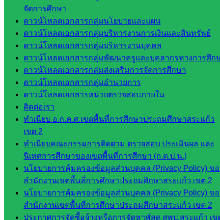
พรมพิไล
จัดการศึกษา
ห้อง
ดาวน์โหลดเอกสารกลุ่มนโยบายและแผน
นิเทศ
ดาวน์โหลดเอกสารกลุ่มบริหารงานการเงินและสินทรัพย์
ศน.ชยา
ดาวน์โหลดเอกสารกลุ่มบริหารงานบุคคล
ธิศ/
ดาวน์โหลดเอกสารกลุ่มพัฒนาครูและบุคลากรทางการศึก
ศน.อัญชลี
ดาวน์โหลดเอกสารกลุ่มส่งเสริมการจัดการศึกษา
ห้อง
ดาวน์โหลดเอกสารกลุ่มอำนวยการ
นิเทศ
ดาวน์โหลดเอกสารหน่วยตรวจสอบภายใน
ดร.สราว
ติดต่อเรา
ดี เพ็งศรี
ทำเนียบ อ.ก.ค.ศ.เขตพื้นที่การศึกษาประถมศึกษาสระแก้ว
โคตร
เขต 2
ทำเนียบคณะกรรมการติดตาม ตรวจสอบ ประเมินผล และ
เว็บไซต์
นิเทศการศึกษาของเขตพื้นที่การศึกษา (ก.ต.ป.น.)
คณะ
นโยบายการคุ้มครองข้อมูลส่วนบุคคล (Privacy Policy) ขอ
กรรมการ
สำนักงานเขตพื้นที่การศึกษาประถมศึกษาสระแก้ว เขต 2
ก.ต.ป.น.
นโยบายการคุ้มครองข้อมูลส่วนบุคคล (Privacy Policy) ขอ
สำนักงานเขตพื้นที่การศึกษาประถมศึกษาสระแก้ว เขต 2
เว็บไซต์
ประกาศการจัดซื้อจ้างหรือการจัดหาพัสดุ สพป.สระแก้ว เข
อ.ค.ก.ศ.เขต