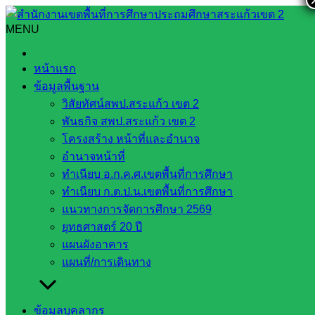
Skip
to
MENU
Search
Search
content
for:
สพป.สระแก้ว เขต 2 ร่วมประชุมคณะกรรมการติดตามและ
หน้าแรก
เร่งรัดการเบิกจ่ายงบประมาณรายจ่ายประจำปี 2568
ข้อมูลพื้นฐาน
วิสัยทัศน์สพป.สระแก้ว เขต 2
สพป.สระแก้ว เขต 2 ร่วมประชุมคณะ
พันธกิจ สพป.สระแก้ว เขต 2
กรรมการติดตามและเร่งรัดการเบิกจ่ายงบ
โครงสร้าง หน้าที่และอำนาจ
อำนาจหน้าที่
ประมาณรายจ่ายประจำปี 2568
ทำเนียบ อ.ก.ค.ศ.เขตพื้นที่การศึกษา
ทำเนียบ ก.ต.ป.น.เขตพื้นที่การศึกษา
เมษายน 9, 2025
เมษายน 9, 2025
งานประชาสัมพันธ์
แนวทางการจัดการศึกษา 2569
ยุทธศาสตร์ 20 ปี
สพป.สก.2
ข่าวประชาสัมพันธ์
แผนผังอาคาร
วันพุธ ที่ ๙ เดือน เมษายน พ.ศ. ๒๕๖๘ เวลา ๑๐.๓๐ น. นาย
แผนที่/การเดินทาง
สมคิด แตงพรม ผู้อำนวยการสำนักงานเขตพื้นที่การศึกษา
ประถมศึกษาสระแก้ว เขต ๒ ได้มอบหมายให้นายภาณุวัฒน์ คุณ
เวียน
ข้อมูลบุคลากร