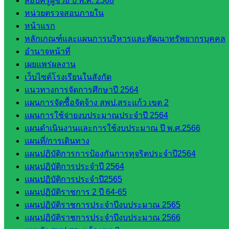
สอบครูผู้ช่วย ปี พ.ศ. 2568
::: ©2021 sakarea2.go.th. All rights reserved. Design By SK2 ICT
หน่วยตรวจสอบภายใน
TEAM :::
หน้าแรก
หลักเกณฑ์และแผนการบริหารและพัฒนาทรัพยากรบุคคล
สอบถามได้นะคะ
อำนาจหน้าที่
เผยแพร่ผลงาน
เว็บไซต์โรงเรียนในสังกัด
แนวทางการจัดการศึกษาปี 2564
แผนการจัดซื้อจัดจ้าง สพป.สระแก้ว เขต 2
แผนการใช้จ่ายงบประมาณประจำปี 2564
Line
แผนดำเนินงานและการใช้งบประมาณ ปี พ.ศ.2566
แผนที่/การเดินทาง
แผนปฏิบัติการการป้องกันการทุจริตประจำปี2564
Tel 037-232263:
แผนปฏิบัติการประจำปี 2564
แผนปฏิบัติการประจำปี2565
แผนปฏิบัติราชการ 2 ปี 64-65
Messenger
แผนปฏิบัติราชการประจำปีงบประมาณ 2565
แผนปฏิบัติราชการประจำปีงบประมาณ 2566