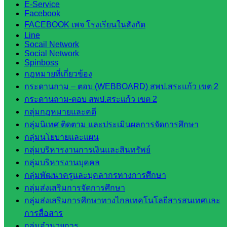
E-Service
ในสังกัด
Facebook
สพป.สระแก้ว
FACEBOOK เพจ โรงเรียนในสังกัด
Line
เขต 2
Socail Network
วิทยาลัย
Social Network
เทคนิค
Spinboss
สระแก้ว
กฎหมายที่เกี่ยวข้อง
วิทยาลัย
กระดานถาม – ตอบ (WEBBOARD) สพป.สระแก้ว เขต 2
เทคนิค
กระดานถาม-ตอบ สพป.สระแก้ว เขต 2
วังน้ำเย็น
กลุ่มกฎหมายและคดี
กศน.สระแก้ว
กลุ่มนิเทศ ติดตาม และประเมินผลการจัดการศึกษา
กลุ่มนโยบายและแผน
เว็บไซต์
กลุ่มบริหารงานการเงินและสินทรัพย์
กลุ่มบริหารงานบุคคล
กลุ่มงาน
กลุ่มพัฒนาครูและบุคลากรทางการศึกษา
ใน
กลุ่มส่งเสริมการจัดการศึกษา
กลุ่มส่งเสริมการศึกษาทางไกลเทคโนโลยีสารสนเทศและ
สำนักงาน
การสื่อสาร
กลุ่มอำนวยการ