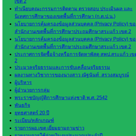
เขต 2
อ.ค.ก.ศ.เขต
ทำเนียบคณะกรรมการติดตาม ตรวจสอบ ประเมินผล และ
พื้นที่การ
นิเทศการศึกษาของเขตพื้นที่การศึกษา (ก.ต.ป.น.)
ศึกษา
นโยบายการคุ้มครองข้อมูลส่วนบุคคล (Privacy Policy) ขอ
ดาวน์โหลด
สำนักงานเขตพื้นที่การศึกษาประถมศึกษาสระแก้ว เขต 2
นโยบายการคุ้มครองข้อมูลส่วนบุคคล (Privacy Policy) ขอ
เอกสาร
สำนักงานเขตพื้นที่การศึกษาประถมศึกษาสระแก้ว เขต 2
ประกาศการจัดซื้อจ้างหรือการจัดหาพัสดุ สพป.สระแก้ว เข
กลุ่
2
ประมวลจริยธรรมและการขับเคลื่อนจริยธรรม
มอำนวย
ผลงานทางวิชาการของนางสาว ณัฐนันท์ สรวงสมบูรณ์
การ
ผู้บริหาร
กลุ่ม
ผู้อำนวยการกลุ่ม
บริหาร
พระราชบัญญัติการศึกษาแห่งชาติ พ.ศ. 2542
งานงาน
พันธกิจ
เงินและ
ยุทธศาสตร์ 20 ปี
สินทรัพย์
ระเบียบ/หลักเกณฑ์
กลุ่มน
รายการผอ.เขต เยี่ยมยามถามข่าว
โยบาย
รายงานการใช้จ่ายเงินงบประมาณประจำปี
และแผน