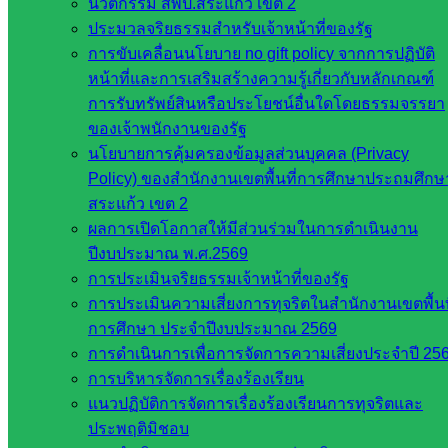
นวัตกรรม สพป.สระแก้ว เขต 2
กรรมการ
ประมวลจริยธรรมสำหรับเจ้าหน้าที่ของรัฐ
การศึกษา
การขับเคลื่อนนโยบาย no gift policy จากการปฏิบัติ
ขั้นพื้น
หน้าที่และการเสริมสร้างความรู้เกี่ยวกับหลักเกณฑ์
ฐาน
การรับทรัพย์สินหรือประโยชน์อื่นใดโดยธรรมจรรยา
รายชื่อ
ของเจ้าพนักงานของรัฐ
มหาวิทยาลัย
นโยบายการคุ้มครองข้อมูลส่วนบุคคล (Privacy
ใน
Policy) ของสำนักงานเขตพื้นที่การศึกษาประถมศึกษ
ประเทศไทย
สระแก้ว เขต 2
เว็บไซต์
ผลการเปิดโอกาสให้มีส่วนร่วมในการดำเนินงาน
สำนักต่าง
ปีงบประมาณ พ.ศ.2569
ๆ ใน
การประเมินจริยธรรมเจ้าหน้าที่ของรัฐ
สพฐ.
การประเมินความเสี่ยงการทุจริตในสำนักงานเขตพื้นท
เว็บไซต์
การศึกษา ประจำปีงบประมาณ 2569
สพม. ใน
การดำเนินการเพื่อการจัดการความเสี่ยงประจำปี 25
สังกัด
การบริหารจัดการเรื่องร้องเรียน
สพฐ.
แนวปฏิบัติการจัดการเรื่องร้องเรียนการทุจริตและ
เว็บไซต์
ประพฤติมิชอบ
สพป. ใน