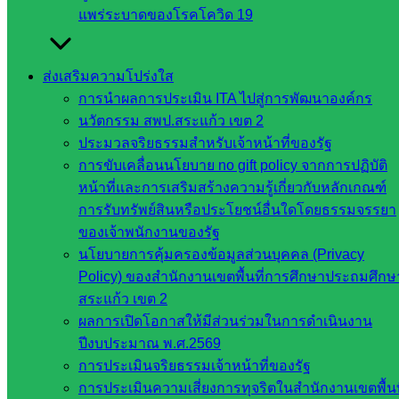
แพร่ระบาดของโรคโควิด 19
กลุ่มส่งเสริมการศึกษาทางไกลเทคโนโลยี
สารสนเทศและการสื่อสาร
ส่งเสริมความโปร่งใส
การนำผลการประเมิน ITA ไปสู่การพัฒนาองค์กร
หน่วยงาน
นวัตกรรม สพป.สระแก้ว เขต 2
ประมวลจริยธรรมสำหรับเจ้าหน้าที่ของรัฐ
ที่เกี่ยวข้อง
การขับเคลื่อนนโยบาย no gift policy จากการปฏิบัติ
หน้าที่และการเสริมสร้างความรู้เกี่ยวกับหลักเกณฑ์
กระทรวง
การรับทรัพย์สินหรือประโยชน์อื่นใดโดยธรรมจรรยา
ศึกษาธิการ
ของเจ้าพนักงานของรัฐ
กระทรวง
นโยบายการคุ้มครองข้อมูลส่วนบุคคล (Privacy
การ
Policy) ของสำนักงานเขตพื้นที่การศึกษาประถมศึกษ
อุดมศึกษา
สระแก้ว เขต 2
สำนักงาน
ผลการเปิดโอกาสให้มีส่วนร่วมในการดำเนินงาน
เลขาธิการ
ปีงบประมาณ พ.ศ.2569
สภาการ
การประเมินจริยธรรมเจ้าหน้าที่ของรัฐ
ศึกษา
การประเมินความเสี่ยงการทุจริตในสำนักงานเขตพื้นท