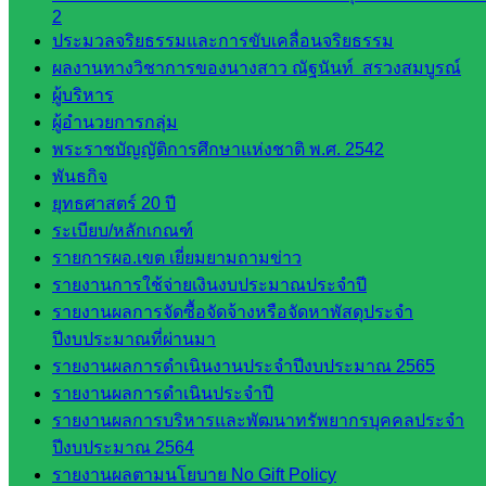
2
เว็บไซต์
ประมวลจริยธรรมและการขับเคลื่อนจริยธรรม
คณะ
ผลงานทางวิชาการของนางสาว ณัฐนันท์ สรวงสมบูรณ์
กรรมการ
ผู้บริหาร
ก.ต.ป.น.
ผู้อำนวยการกลุ่ม
พระราชบัญญัติการศึกษาแห่งชาติ พ.ศ. 2542
เว็บไซต์
พันธกิจ
อ.ค.ก.ศ.เขต
ยุทธศาสตร์ 20 ปี
พื้นที่การ
ระเบียบ/หลักเกณฑ์
ศึกษา
รายการผอ.เขต เยี่ยมยามถามข่าว
รายงานการใช้จ่ายเงินงบประมาณประจำปี
ดาวน์โหลด
รายงานผลการจัดซื้อจัดจ้างหรือจัดหาพัสดุประจำ
ปีงบประมาณที่ผ่านมา
เอกสาร
รายงานผลการดำเนินงานประจำปีงบประมาณ 2565
รายงานผลการดำเนินประจำปี
กลุ่
รายงานผลการบริหารและพัฒนาทรัพยากรบุคคลประจำ
มอำนวย
ปีงบประมาณ 2564
การ
รายงานผลตามนโยบาย No Gift Policy