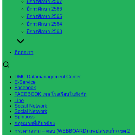
ปีการศึกษา 2567
ปีการศึกษา 2566
จังหวัด
ปีการศึกษา 2565
สระแก้ว
ปีการศึกษา 2564
องค์การ
ปีการศึกษา 2563
บริหาร
ส่วน
จังหวัด
ติดต่อเรา
สระแก้ว
ศึกษาธิการ
จังหวัด
DMC Datamanagement Center
สระแก้ว
E-Service
Facebook
สำนักงาน
FACEBOOK เพจ โรงเรียนในสังกัด
ส.ก.ส.ค.
Line
จังหวัด
Socail Network
สระแก้ว
Social Network
Spinboss
สพป.
กฎหมายที่เกี่ยวข้อง
สระแก้ว
กระดานถาม – ตอบ (WEBBOARD) สพป.สระแก้ว เขต 2
เขต 1