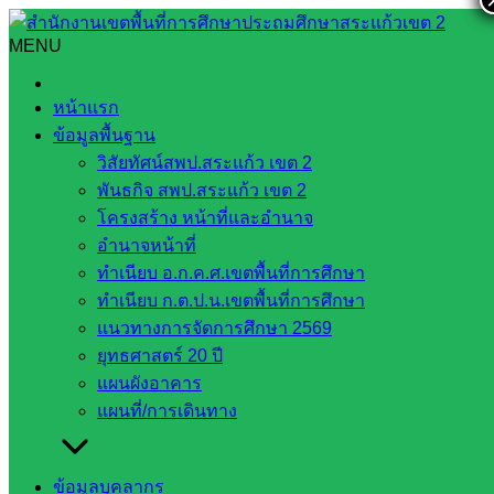
Skip
to
MENU
Search
Search
content
for:
การประชุมผู้อำนวยการสำนักงานเขตพื้นที่การศึกษา ทั่ว
หน้าแรก
ประเทศ ครั้งที่ ๖/๒๕๖๘
ข้อมูลพื้นฐาน
วิสัยทัศน์สพป.สระแก้ว เขต 2
การประชุมผู้อำนวยการสำนักงานเขตพื้นที่
พันธกิจ สพป.สระแก้ว เขต 2
การศึกษา ทั่วประเทศ ครั้งที่ ๖/๒๕๖๘
โครงสร้าง หน้าที่และอำนาจ
อำนาจหน้าที่
ทำเนียบ อ.ก.ค.ศ.เขตพื้นที่การศึกษา
สิงหาคม 7, 2025
สิงหาคม 8, 2025
กลุ่มส่งเสริมการ
ทำเนียบ ก.ต.ป.น.เขตพื้นที่การศึกษา
ศึกษาทางไกลเทคโนโลยีสารสนเทศและการสื่อสาร
ข่าว
แนวทางการจัดการศึกษา 2569
ประชาสัมพันธ์
ยุทธศาสตร์ 20 ปี
แผนผังอาคาร
วันพุธ ที่ ๖ สิงหาคม พ.ศ.๒๕๖๘
แผนที่/การเดินทาง
สำนักงานเขตพื้นที่การศึกษาประถมศึกษาสระแก้วเขต ๒ นำ
โดย นายสมคิด แตงพรม ผู้อำนวยการเขตพื้นที่การศึกษาประถม
ข้อมูลบุคลากร
ศึกษาสระแก้ว เขต ๒ นายภาณุวัฒน์ คุณเวียน รองผ.อ.สพป สก