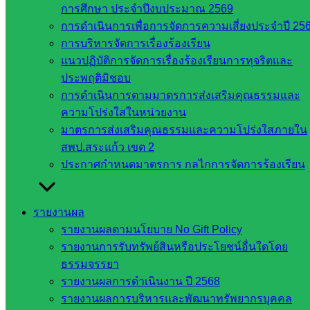
สำนักงาน
การศึกษา ประจำปีงบประมาณ 2569
คณะ
การดำเนินการเพื่อการจัดการความเสี่ยงประจำปี 25
กรรมการ
การบริหารจัดการเรื่องร้องเรียน
การ
แนวปฏิบัติการจัดการเรื่องร้องเรียนการทุจริตและ
อาชีวศึกษา
ประพฤติมิชอบ
สำนักงาน
การดำเนินการตามมาตรการส่งเสริมคุณธรรมและ
คณะ
ความโปร่งใสในหน่วยงาน
กรรมการ
มาตรการส่งเสริมคุณธรรมและความโปร่งใสภายใน
การศึกษา
สพป.สระแก้ว เขต 2
ขั้นพื้น
ประกาศกำหนดมาตรการ กลไกการจัดการร้องเรียน
ฐาน
รายชื่อ
รายงานผล
มหาวิทยาลัย
รายงานผลตามนโยบาย No Gift Policy
ใน
รายงานการรับทรัพย์สินหรือประโยชน์อื่นใดโดย
ประเทศไทย
ธรรมจรรยา
เว็บไซต์
รายงานผลการดำเนินงาน ปี 2568
สำนักต่าง
รายงานผลการบริหารและพัฒนาทรัพยากรบุคคล
ๆ ใน