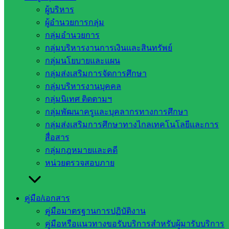
ผู้บริหาร
๒ นายทนงศักดิ์ คงเจริญสุข รองผ.อ.สพป สก ๒ และ ผู้อำนวย
ผู้อำนวยการกลุ่ม
การกลุ่มทุกกลุ่ม ได้เข้าร่วม การประชุมผู้อำนวยการสำนักงาน
กลุ่มอำนวยการ
เขตพื้นที่การศึกษา ทั่วประเทศ ครั้งที่ ๖/๒๕๖๘ เพื่อรับทราบข้อ
กลุ่มบริหารงานการเงินและสินทรัพย์
ราชการสำคัญและการติดตามขับเคลื่อนนโยบาย จาก
กลุ่มนโยบายและแผน
สำนักงานคณะกรรมการการศึกษาขั้นพื้นฐาน พร้อมให้ผู้อำนวย
กลุ่มส่งเสริมการจัดการศึกษา
การสำนักงานเขตพื้นที่การศึกษา นำเสนอการตรวจเยี่ยม
กลุ่มบริหารงานบุคคล
โรงเรียนในสังกัด ผ่านระบบ Video Conference
กลุ่มนิเทศ ติดตามฯ
ณ ห้องประชุม Conferrence ชั้น ๓ สำนักงานเขตพื้นที่การศึกษา
กลุ่มพัฒนาครูและบุคลากรทางการศึกษา
ประถมศึกษาสระแก้ว เขต ๒
กลุ่มส่งเสริมการศึกษาทางไกลเทคโนโลยีและการ
สื่อสาร
กลุ่มกฎหมายและคดี
หน่วยตรวจสอบภาย
คู่มือ/เอกสาร
คู่มือมาตรฐานการปฏิบัติงาน
คู่มือหรือแนวทางขอรับบริการสำหรับผู้มารับบริการ