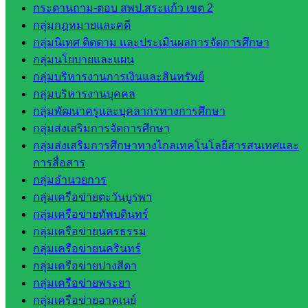
กระดานถาม-ตอบ สพป.สระแก้ว เขต 2
สพป.สระแก้ว
กลุ่มกฎหมายและคดี
เขต 2
กลุ่มนิเทศ ติดตาม และประเมินผลการจัดการศึกษา
โรงเรียน
กลุ่มนโยบายและแผน
ในสังกัด
กลุ่มบริหารงานการเงินและสินทรัพย์
สพป.สระแก้ว
กลุ่มบริหารงานบุคคล
เขต 1
กลุ่มพัฒนาครูและบุคลากรทางการศึกษา
โรงเรียน
กลุ่มส่งเสริมการจัดการศึกษา
ในสังกัด
กลุ่มส่งเสริมการศึกษาทางไกลเทคโนโลยีสารสนเทศและ
สพป.สระแก้ว
การสื่อสาร
เขต 2
กลุ่มอำนวยการ
วิทยาลัย
กลุ่มเครือข่ายตะวันบูรพา
เทคนิค
กลุ่มเครือข่ายทัพบดินทร์
สระแก้ว
กลุ่มเครือข่ายนครธรรม
วิทยาลัย
กลุ่มเครือข่ายนครินทร์
เทคนิค
กลุ่มเครือข่ายปางสีดา
วังน้ำเย็น
กลุ่มเครือข่ายพระยา
กศน.สระแก้ว
กลุ่มเครือข่ายอาคเนย์