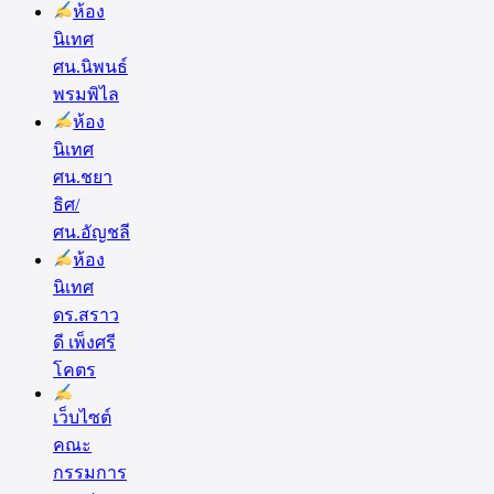
ห้อง
นิเทศ
ศน.นิพนธ์
พรมพิไล
ห้อง
นิเทศ
ศน.ชยา
ธิศ/
ศน.อัญชลี
ห้อง
นิเทศ
ดร.สราว
ดี เพ็งศรี
โคตร
เว็บไซต์
คณะ
กรรมการ