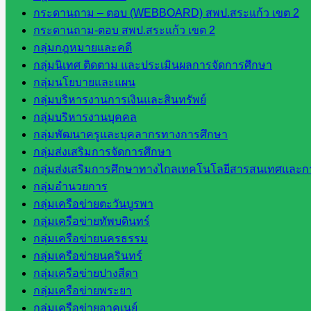
อุทาหรณ์กรณีความผิดเกี่ยวกับวินัย
กระดานถาม – ตอบ (WEBBOARD) สพป.สระแก้ว เขต 2
ข้าราชการครูและบุคลากรทางการศึกษา
กระดานถาม-ตอบ สพป.สระแก้ว เขต 2
กลุ่มกฎหมายและคดี
กลุ่มนิเทศ ติดตาม และประเมินผลการจัดการศึกษา
เมษายน 11, 2025
เมษายน 11, 2025
กลุ่มกฎหมายและ
กลุ่มนโยบายและแผน
คดี
,
บทความทางกฏหมาย
กลุ่มบริหารงานการเงินและสินทรัพย์
กลุ่มบริหารงานบุคคล
กลุ่มพัฒนาครูและบุคลากรทางการศึกษา
กลุ่มส่งเสริมการจัดการศึกษา
ประกาศนโยบายการงดรับและให้ของขวัญ
กลุ่มส่งเสริมการศึกษาทางไกลเทคโนโลยีสารสนเทศและกา
ในเทศกาลต่าง ๆ (No Gift Policy)
กลุ่มอำนวยการ
กลุ่มเครือข่ายตะวันบูรพา
กลุ่มเครือข่ายทัพบดินทร์
ตุลาคม 31, 2023
ตุลาคม 31, 2023
ข่าวประชาสัมพันธ์
กลุ่มเครือข่ายนครธรรม
กลุ่มเครือข่ายนครินทร์
วันที่ 30 ตุลาคม 2566 นายอัมพล หันทยุง ผู้อำนวยการส […]
กลุ่มเครือข่ายปางสีดา
กลุ่มเครือข่ายพระยา
1
2
…
4
กลุ่มเครือข่ายอาคเนย์