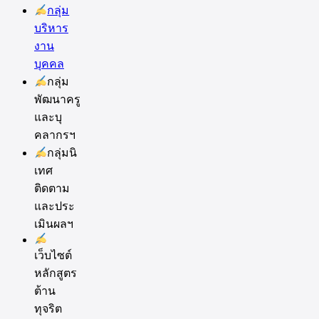
กลุ่ม
บริหาร
งาน
บุคคล
กลุ่ม
พัฒนาครู
และบุ
คลากรฯ
กลุ่มนิ
เทศ
ติดตาม
และประ
เมินผลฯ
เว็บไซต์
หลักสูตร
ต้าน
ทุจริต