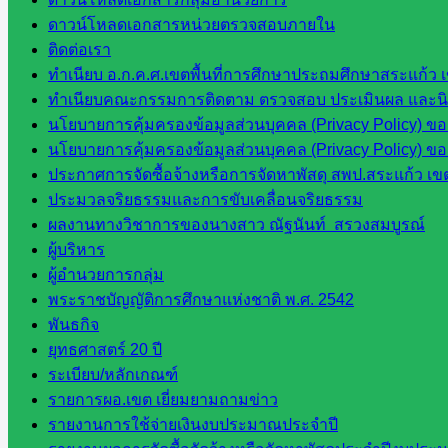
สพฐ.
ดาวน์โหลดเอกสารหน่วยตรวจสอบภายใน
เว็บไซต์
ติดต่อเรา
สพป. ใน
ทำเนียบ อ.ก.ค.ศ.เขตพื้นที่การศึกษาประถมศึกษาสระแก้ว 
สังกัด
ทำเนียบคณะกรรมการติดตาม ตรวจสอบ ประเมินผล และนิเท
สพฐ.
นโยบายการคุ้มครองข้อมูลส่วนบุคคล (Privacy Policy) ข
กรมบัญชี
นโยบายการคุ้มครองข้อมูลส่วนบุคคล (Privacy Policy) ข
กลาง
ประกาศการจัดซื้อจ้างหรือการจัดหาพัสดุ สพป.สระแก้ว เข
สำนักงาน
ประมวลจริยธรรมและการขับเคลื่อนจริยธรรม
ส.ก.ส.ค
ผลงานทางวิชาการของนางสาว ณัฐนันท์ สรวงสมบูรณ์
ผู้บริหาร
หน่วยงาน
ผู้อำนวยการกลุ่ม
ในจังหวัด
พระราชบัญญัติการศึกษาแห่งชาติ พ.ศ. 2542
พันธกิจ
สระแก้ว
ยุทธศาสตร์ 20 ปี
ระเบียบ/หลักเกณฑ์
จังหวัด
รายการผอ.เขต เยี่ยมยามถามข่าว
สระแก้ว
รายงานการใช้จ่ายเงินงบประมาณประจำปี
องค์การ