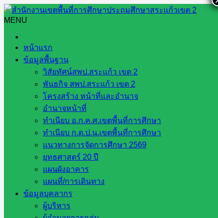
Skip
to
MENU
Search
Search
content
for:
หน้าแรก
ข้อมูลพื้นฐาน
วิสัยทัศน์สพป.สระแก้ว เขต 2
พันธกิจ สพป.สระแก้ว เขต 2
โครงสร้าง หน้าที่และอำนาจ
กฎหมายและคดี
อำนาจหน้าที่
ทำเนียบ อ.ก.ค.ศ.เขตพื้นที่การศึกษา
ทำเนียบ ก.ต.ป.น.เขตพื้นที่การศึกษา
แนวทางการจัดการศึกษา 2569
ยุทธศาสตร์ 20 ปี
อุทาหรณ์กรณีความผิดทางวินัย ประจำ
แผนผังอาคาร
เดือนธันวาคม 2568
แผนที่/การเดินทาง
ข้อมูลบุคลากร
ผู้บริหาร
ธันวาคม 3, 2025
ธันวาคม 3, 2025
กลุ่มกฎหมายและ
ผู้อำนวยการกลุ่ม