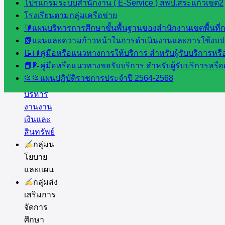
โปรแกรมระบบสำนักงาน ( E-Service ) สพป.สระแก้วเขต2
โรงเรียนตามกลุ่มเครือข่าย
สำนักงาน
🔰แผนบริหารการศึกษาขั้นพื้นฐานของสำนักงานเขตพื้นท
📗แผนและความก้าวหน้าในการดำเนินงานและการใช้งบป
กลุ่
📝📘คู่มือหรือแนวทางการให้บริการ สำหรับผู้รับบริการหรือ
มอำนวย
📕📝คู่มือหรือแนวทางขอรับบริการ สำหรับผู้รับบริการหรือผ
การ
📂📂แผนปฏิบัติราชการประจำปี 2564-2568
กลุ่ม
บริหาร
งานงาน
เงินและ
สินทรัพย์
กลุ่มน
โยบาย
และแผน
กลุ่มส่ง
เสริมการ
จัดการ
ศึกษา