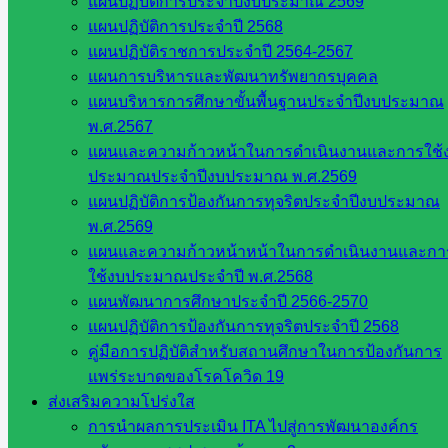
แผนปฏิบัติการประจำปีงบประมาณ 2569
แผนปฏิบัติการประจำปี 2568
การประชุมเชิงปฏิบัติการพัฒนาทักษะการ
แผนปฏิบัติราชการประจำปี 2564-2567
แผนการบริหารและพัฒนาทรัพยากรบุคคล
ใช้ระบบสารสนเทศ Q-Info (Quality
แผนบริหารการศึกษาขั้นพื้นฐานประจำปีงบประมาณ
learning Information System) สถานศึกษา
พ.ศ.2567
แผนและความก้าวหน้าในการดำเนินงานและการใช้
นำร่องพื้นที่นวัตกรรมการศึกษาในสังกัด
ประมาณประจำปีงบประมาณ พ.ศ.2569
(สำหรับผู้ดูแลระบบ) ด้วยระบบออนไลน์
แผนปฏิบัติการป้องกันการทุจริตประจำปีงบประมาณ
พ.ศ.2569
แผนและความก้าวหน้าหน้าในการดำเนินงานและกา
กรกฎาคม 21, 2026
กรกฎาคม 21, 2026
กลุ่มนิเทศติด
ใช้งบประมาณประจำปี พ.ศ.2568
ตามฯ
,
วารสาร ประชาสัมพันธ์
แผนพัฒนาการศึกษาประจำปี 2566-2570
แผนปฏิบัติการป้องกันการทุจริตประจำปี 2568
คู่มือการปฏิบัติสำหรับสถานศึกษาในการป้องกันการ
การประเมินแหล่งเรียนรู้ทางศิลป
แพร่ระบาดของโรคโควิด 19
ส่งเสริมความโปร่งใส
วัฒนธรรมของกรมศิลปากร ประจำ
การนำผลการประเมิน ITA ไปสู่การพัฒนาองค์กร