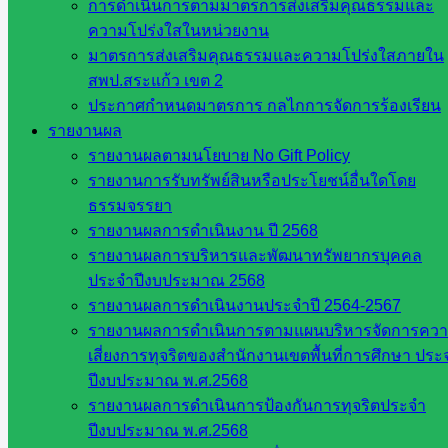
อบรมเชิงปฏิบัติการ“สอนอย่างไรให้เด็ก
การดำเนินการตามมาตรการส่งเสริมคุณธรรมและ
ความโปร่งใสในหน่วยงาน
ป.๑ อ่านออกเขียนได้”
มาตรการส่งเสริมคุณธรรมและความโปร่งใสภายใน
สพป.สระแก้ว เขต 2
กรกฎาคม 21, 2026
กลุ่มนิเทศติดตามฯ
,
วารสาร
ประกาศกำหนดมาตรการ กลไกการจัดการร้องเรียน
ประชาสัมพันธ์
รายงานผล
รายงานผลตามนโยบาย No Gift Policy
รายงานการรับทรัพย์สินหรือประโยชน์อื่นใดโดย
ธรรมจรรยา
โครงการโรงเรียนสุจริต ภาคกลางและ
รายงานผลการดำเนินงาน ปี 2568
ภาคตะวันออก
รายงานผลการบริหารและพัฒนาทรัพยากรบุคคล
ประจำปีงบประมาณ 2568
รายงานผลการดำเนินงานประจำปี 2564-2567
กรกฎาคม 21, 2026
กรกฎาคม 21, 2026
กลุ่มนิเทศติด
รายงานผลการดำเนินการตามแผนบริหารจัดการคว
ตามฯ
,
ข่าวประชาสัมพันธ์
,
วารสาร ประชาสัมพันธ์
เสี่ยงการทุจริตของสำนักงานเขตพื้นที่การศึกษา ประ
สพป.สระแก้ว เขต 2 ขับเคลื่อนโครงการโรงเรียนสุจริตต่อเนื
ปีงบประมาณ พ.ศ.2568
[…]
รายงานผลการดำเนินการป้องกันการทุจริตประจำ
ปีงบประมาณ พ.ศ.2568