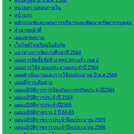
สอบครูผู้ช่วย ปี พ.ศ. 2568
โยบาย
หน่วยตรวจสอบภายใน
และแผน
หน้าแรก
กลุ่มส่ง
หลักเกณฑ์และแผนการบริหารและพัฒนาทรัพยากรบุคคล
เสริมการ
อำนาจหน้าที่
จัดการ
เผยแพร่ผลงาน
ศึกษา
เว็บไซต์โรงเรียนในสังกัด
กลุ่ม
แนวทางการจัดการศึกษาปี 2564
บริหาร
แผนการจัดซื้อจัดจ้าง สพป.สระแก้ว เขต 2
งาน
แผนการใช้จ่ายงบประมาณประจำปี 2564
บุคคล
แผนดำเนินงานและการใช้งบประมาณ ปี พ.ศ.2566
กลุ่ม
แผนที่/การเดินทาง
พัฒนาครู
แผนปฏิบัติการการป้องกันการทุจริตประจำปี2564
และบุ
แผนปฏิบัติการประจำปี 2564
คลากรฯ
แผนปฏิบัติการประจำปี2565
กลุ่มนิ
แผนปฏิบัติราชการ 2 ปี 64-65
เทศ
แผนปฏิบัติราชการประจำปีงบประมาณ 2565
ติดตาม
แผนปฏิบัติราชการประจำปีงบประมาณ 2566
และประ