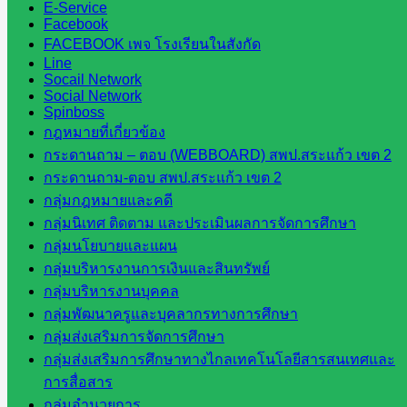
ปีงบประมาณ 2569
E-Service
Facebook
FACEBOOK เพจ โรงเรียนในสังกัด
กรกฎาคม 15, 2026
กรกฎาคม 15, 2026
กลุ่มนิเทศติด
Line
ตามฯ
,
วารสาร ประชาสัมพันธ์
Socail Network
Social Network
Spinboss
1
2
…
34
กฎหมายที่เกี่ยวข้อง
กระดานถาม – ตอบ (WEBBOARD) สพป.สระแก้ว เขต 2
หน่วยงาน
กระดานถาม-ตอบ สพป.สระแก้ว เขต 2
ที่เกี่ยวข้อง
กลุ่มกฎหมายและคดี
กลุ่มนิเทศ ติดตาม และประเมินผลการจัดการศึกษา
กระทรวง
กลุ่มนโยบายและแผน
ศึกษาธิการ
กลุ่มบริหารงานการเงินและสินทรัพย์
กระทรวง
กลุ่มบริหารงานบุคคล
การ
กลุ่มพัฒนาครูและบุคลากรทางการศึกษา
อุดมศึกษา
กลุ่มส่งเสริมการจัดการศึกษา
สำนักงาน
กลุ่มส่งเสริมการศึกษาทางไกลเทคโนโลยีสารสนเทศและ
เลขาธิการ
การสื่อสาร
สภาการ
กลุ่มอำนวยการ