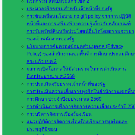
ปีงบประมาณ 2569 ณ อุทยานประวัติ
นวัตกรรม สพป.สระแก้ว เขต 2
ประมวลจริยธรรมสำหรับเจ้าหน้าที่ของรัฐ
ศาสตร์สด๊กก๊อกธม
การขับเคลื่อนนโยบาย no gift policy จากการปฏิบัติ
หน้าที่และการเสริมสร้างความรู้เกี่ยวกับหลักเกณฑ์
กรกฎาคม 21, 2026
กรกฎาคม 21, 2026
กลุ่มนิเทศติด
การรับทรัพย์สินหรือประโยชน์อื่นใดโดยธรรมจรรยา
ตามฯ
,
วารสาร ประชาสัมพันธ์
ของเจ้าพนักงานของรัฐ
นโยบายการคุ้มครองข้อมูลส่วนบุคคล (Privacy
Policy) ของสำนักงานเขตพื้นที่การศึกษาประถมศึกษ
การประชุมชี้แจงศูนย์สอบ O-NET ปีการ
สระแก้ว เขต 2
ผลการเปิดโอกาสให้มีส่วนร่วมในการดำเนินงาน
ศึกษา 2569ด้วยระบบออนไลน์
ปีงบประมาณ พ.ศ.2569
การประเมินจริยธรรมเจ้าหน้าที่ของรัฐ
การประเมินความเสี่ยงการทุจริตในสำนักงานเขตพื้นท
กรกฎาคม 21, 2026
กรกฎาคม 21, 2026
กลุ่มนิเทศติด
การศึกษา ประจำปีงบประมาณ 2569
ตามฯ
,
วารสาร ประชาสัมพันธ์
การดำเนินการเพื่อการจัดการความเสี่ยงประจำปี 25
การบริหารจัดการเรื่องร้องเรียน
แนวปฏิบัติการจัดการเรื่องร้องเรียนการทุจริตและ
การสัมมนาวิชาการแลกเปลี่ยนเรียนรู้ และ
ประพฤติมิชอบ