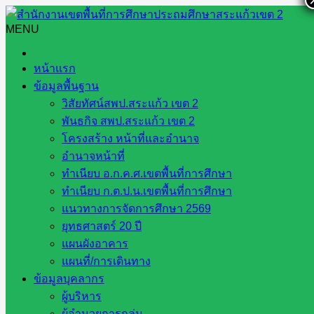
Skip
to
MENU
Search
Search
content
for:
กลุ่มนิเทศติดตามฯ
หน้าแรก
ข้อมูลพื้นฐาน
กลุ่มนิเทศติดตามฯ
วิสัยทัศน์สพป.สระแก้ว เขต 2
พันธกิจ สพป.สระแก้ว เขต 2
โครงสร้าง หน้าที่และอำนาจ
อำนาจหน้าที่
การนิเทศติดตามการจัดการเรียนการสอน
ทำเนียบ อ.ก.ค.ศ.เขตพื้นที่การศึกษา
ทำเนียบ ก.ต.ป.น.เขตพื้นที่การศึกษา
และประเมินการเตรียมความพร้อมและ
แนวทางการจัดการศึกษา 2569
พัฒนาอย่างเข้ม
ยุทธศาสตร์ 20 ปี
แผนผังอาคาร
แผนที่/การเดินทาง
กรกฎาคม 23, 2026
กลุ่มนิเทศติดตามฯ
,
วารสาร
ข้อมูลบุคลากร
ประชาสัมพันธ์
ผู้บริหาร
ผู้อำนวยการกลุ่ม