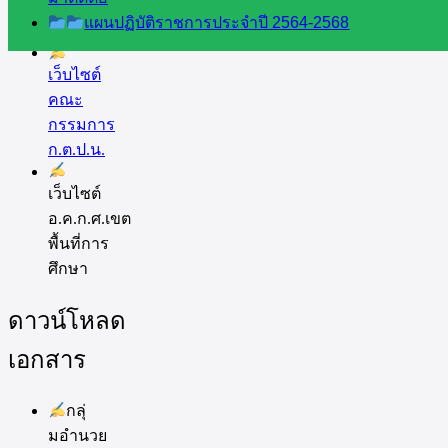
ดี เพ็งศรี
แผนปฏิบัติราชการประจำปี 2564-2568
โคตร
เว็บไซต์
คณะ
กรรมการ
ก.ต.ป.น.
เว็บไซต์
อ.ค.ก.ศ.เขต
พื้นที่การ
ศึกษา
ดาวน์โหลด
เอกสาร
กลุ่
มอำนวย