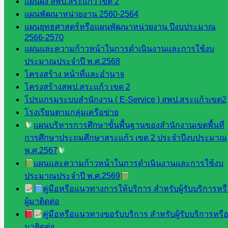
แผนผัง สพป.สระแก้ว เขต 2
เมินผลฯ
แผนพัฒนาหน่วยงาน 2560-2564
แผนยุทธศาสตร์หรือแผนพัฒนาหน่วยงาน ปีงบประมาณ
เว็บไซต์
2566-2570
หลักสูตร
แผนและความก้าวหน้าในการดำเนินงานและการใช้งบ
ต้าน
ประมาณประจำปี พ.ศ.2568
ทุจริต
โครงสร้าง หน้าที่และอำนาจ
ห้อง
โครงสร้างสพป.สระแก้ว เขต 2
นิเทศ
โปรแกรมระบบสำนักงาน ( E-Service ) สพป.สระแก้วเขต2
ศน.นิพนธ์
โรงเรียนตามกลุ่มเครือข่าย
พรมพิไล
แผนบริหารการศึกษาขั้นพื้นฐานของสำนักงานเขตพื้นที่
ห้อง
การศึกษาประถมศึกษาสระแก้ว เขต 2 ประจำปีงบประมาณ
นิเทศ
พ.ศ.2567
ศน.ชยา
แผนและความก้าวหน้าในการดำเนินงานและการใช้งบ
ธิศ/
ประมาณประจำปี พ.ศ.2569
ศน.อัญชลี
คู่มือหรือแนวทางการให้บริการ สำหรับผู้รับบริการหร
ห้อง
ผู้มาติดต่อ
นิเทศ
คู่มือหรือแนวทางขอรับบริการ สำหรับผู้รับบริการหรือผ
ดร.สราว
มาติดต่อ