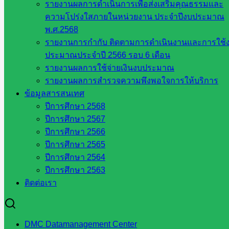
รายงานผลการดำเนินการเพื่อส่งเสริมคุณธรรมและ
ความโปร่งใสภายในหน่วยงาน ประจำปีงบประมาณ
วันที่ 11-12 กรกฎาคม 2569 ณ ศูนย
พ.ศ.2568
ประชุมวายุภักดิ์กิจกรรม The
รายงานการกำกับ ติดตามการดำเนินงานและการใช้
ประมาณประจำปี 2566 รอบ 6 เดือน
Competency Forum : โรงเรียนต้นแบบสู่
รายงานผลการใช้จ่ายเงินงบประมาณ
รายงานผลการสำรวจความพึงพอใจการให้บริการ
การพัฒนาสมรรถนะผู้เรียน
ข้อมูลสารสนเทศ
ปีการศึกษา 2568
กรกฎาคม 15, 2026
กลุ่มนิเทศติดตามฯ
,
วารสาร
ปีการศึกษา 2567
ประชาสัมพันธ์
ปีการศึกษา 2566
ปีการศึกษา 2565
ปีการศึกษา 2564
การติดตามตรวจสอบ ประเมินผลและ
ปีการศึกษา 2563
ติดต่อเรา
นิเทศการศึกษา โดยคณะ ก.ต.ป.น.และ
อ.ก.ต.ป.น. ของเขตพื้นที่การศึกษา ครั้งที่ 2
DMC Datamanagement Center