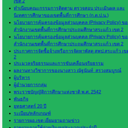
เขต 2
สระแก้ว
ทำเนียบคณะกรรมการติดตาม ตรวจสอบ ประเมินผล และ
เขต 1
นิเทศการศึกษาของเขตพื้นที่การศึกษา (ก.ต.ป.น.)
สพป.สระแก้ว
นโยบายการคุ้มครองข้อมูลส่วนบุคคล (Privacy Policy) ขอ
เขต 2
สำนักงานเขตพื้นที่การศึกษาประถมศึกษาสระแก้ว เขต 2
โรงเรียน
นโยบายการคุ้มครองข้อมูลส่วนบุคคล (Privacy Policy) ขอ
ในสังกัด
สำนักงานเขตพื้นที่การศึกษาประถมศึกษาสระแก้ว เขต 2
สพป.สระแก้ว
ประกาศการจัดซื้อจ้างหรือการจัดหาพัสดุ สพป.สระแก้ว เข
เขต 1
2
โรงเรียน
ประมวลจริยธรรมและการขับเคลื่อนจริยธรรม
ในสังกัด
ผลงานทางวิชาการของนางสาว ณัฐนันท์ สรวงสมบูรณ์
สพป.สระแก้ว
ผู้บริหาร
เขต 2
ผู้อำนวยการกลุ่ม
วิทยาลัย
พระราชบัญญัติการศึกษาแห่งชาติ พ.ศ. 2542
เทคนิค
พันธกิจ
สระแก้ว
ยุทธศาสตร์ 20 ปี
วิทยาลัย
ระเบียบ/หลักเกณฑ์
เทคนิค
รายการผอ.เขต เยี่ยมยามถามข่าว
วังน้ำเย็น
รายงานการใช้จ่ายเงินงบประมาณประจำปี