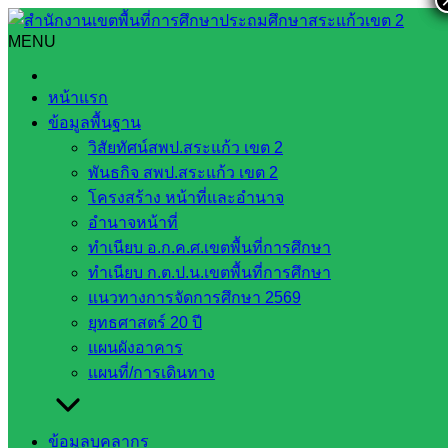
Skip
to
MENU
Search
Search
content
for:
ดาวน์โหลดเอกสารกลุ่มอำนวยการ
หน้าแรก
ข้อมูลพื้นฐาน
ดาวน์โหลดเอกสารกลุ่มอำนวยการ
วิสัยทัศน์สพป.สระแก้ว เขต 2
พันธกิจ สพป.สระแก้ว เขต 2
ใบรับรองเงินเดือน
โครงสร้าง หน้าที่และอำนาจ
ใบลาพักผ่อน
อำนาจหน้าที่
ใบลากิจ
ทำเนียบ อ.ก.ค.ศ.เขตพื้นที่การศึกษา
ทำเนียบ ก.ต.ป.น.เขตพื้นที่การศึกษา
หน่วยงาน
แนวทางการจัดการศึกษา 2569
ยุทธศาสตร์ 20 ปี
ที่เกี่ยวข้อง
แผนผังอาคาร
แผนที่/การเดินทาง
กระทรวง
ศึกษาธิการ
กระทรวง
ข้อมูลบุคลากร