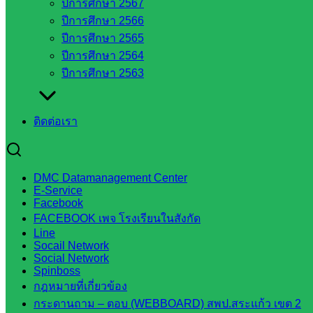
บริหาร
ปีการศึกษา 2567
งานงาน
ปีการศึกษา 2566
เงินและ
ปีการศึกษา 2565
สินทรัพย์
ปีการศึกษา 2564
กลุ่มน
ปีการศึกษา 2563
โยบาย
และแผน
ติดต่อเรา
กลุ่มส่ง
เสริมการ
จัดการ
ศึกษา
DMC Datamanagement Center
E-Service
กลุ่ม
Facebook
บริหาร
FACEBOOK เพจ โรงเรียนในสังกัด
งาน
Line
Socail Network
บุคคล
Social Network
กลุ่ม
Spinboss
พัฒนาครู
กฎหมายที่เกี่ยวข้อง
และบุ
กระดานถาม – ตอบ (WEBBOARD) สพป.สระแก้ว เขต 2