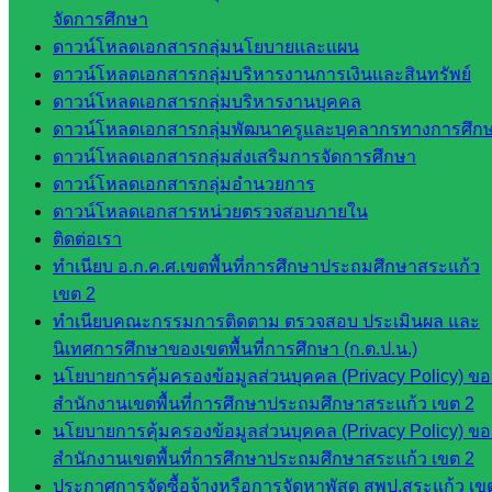
กลุ่ม
จัดการศึกษา
บริหาร
ดาวน์โหลดเอกสารกลุ่มนโยบายและแผน
งาน
ดาวน์โหลดเอกสารกลุ่มบริหารงานการเงินและสินทรัพย์
บุคคล
ดาวน์โหลดเอกสารกลุ่มบริหารงานบุคคล
กลุ่ม
ดาวน์โหลดเอกสารกลุ่มพัฒนาครูและบุคลากรทางการศึก
พัฒนาครู
ดาวน์โหลดเอกสารกลุ่มส่งเสริมการจัดการศึกษา
และบุ
ดาวน์โหลดเอกสารกลุ่มอำนวยการ
คลากรฯ
ดาวน์โหลดเอกสารหน่วยตรวจสอบภายใน
กลุ่มนิ
ติดต่อเรา
เทศ
ทำเนียบ อ.ก.ค.ศ.เขตพื้นที่การศึกษาประถมศึกษาสระแก้ว
ติดตาม
เขต 2
และประ
ทำเนียบคณะกรรมการติดตาม ตรวจสอบ ประเมินผล และ
เมินผลฯ
นิเทศการศึกษาของเขตพื้นที่การศึกษา (ก.ต.ป.น.)
นโยบายการคุ้มครองข้อมูลส่วนบุคคล (Privacy Policy) ขอ
::: ©2021 sakarea2.go.th. All rights reserved. Design By SK2 ICT
TEAM :::
สำนักงานเขตพื้นที่การศึกษาประถมศึกษาสระแก้ว เขต 2
นโยบายการคุ้มครองข้อมูลส่วนบุคคล (Privacy Policy) ขอ
สำนักงานเขตพื้นที่การศึกษาประถมศึกษาสระแก้ว เขต 2
สอบถามได้นะคะ
ประกาศการจัดซื้อจ้างหรือการจัดหาพัสดุ สพป.สระแก้ว เข