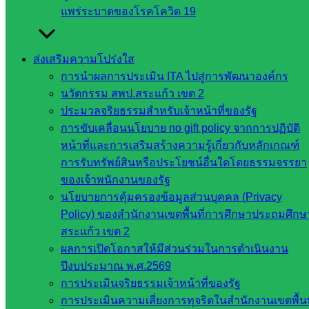
แพร่ระบาดของโรคโควิด 19
ส.ก.ส.ค
หน่วยงาน
ส่งเสริมความโปร่งใส
ในจังหวัด
การนำผลการประเมิน ITA ไปสู่การพัฒนาองค์กร
นวัตกรรม สพป.สระแก้ว เขต 2
สระแก้ว
ประมวลจริยธรรมสำหรับเจ้าหน้าที่ของรัฐ
การขับเคลื่อนนโยบาย no gift policy จากการปฏิบัติ
จังหวัด
หน้าที่และการเสริมสร้างความรู้เกี่ยวกับหลักเกณฑ์
สระแก้ว
การรับทรัพย์สินหรือประโยชน์อื่นใดโดยธรรมจรรยา
องค์การ
ของเจ้าพนักงานของรัฐ
บริหาร
นโยบายการคุ้มครองข้อมูลส่วนบุคคล (Privacy
ส่วน
Policy) ของสำนักงานเขตพื้นที่การศึกษาประถมศึกษ
จังหวัด
สระแก้ว เขต 2
สระแก้ว
ผลการเปิดโอกาสให้มีส่วนร่วมในการดำเนินงาน
ศึกษาธิการ
ปีงบประมาณ พ.ศ.2569
จังหวัด
การประเมินจริยธรรมเจ้าหน้าที่ของรัฐ
สระแก้ว
การประเมินความเสี่ยงการทุจริตในสำนักงานเขตพื้นท