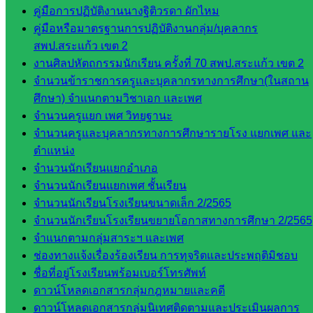
คู่มือการปฏิบัติงานนางฐิติวรดา ผักไหม
เอกสาร
คู่มือหรือมาตรฐานการปฏิบัติงานกลุ่ม/บุคลากร
สพป.สระแก้ว เขต 2
กลุ่
งานศิลปหัตถกรรมนักเรียน ครั้งที่ 70 สพป.สระแก้ว เขต 2
มอำนวย
จำนวนข้าราชการครูและบุคลากรทางการศึกษา(ในสถาน
การ
ศึกษา) จำแนกตามวิชาเอก และเพศ
กลุ่ม
จำนวนครูแยก เพศ วิทยฐานะ
บริหาร
จำนวนครูและบุคลากรทางการศึกษารายโรง แยกเพศ และ
งานงาน
ตำแหน่ง
เงินและ
จำนวนนักเรียนแยกอำเภอ
สินทรัพย์
จำนวนนักเรียนแยกเพศ ชั้นเรียน
กลุ่มน
จำนวนนักเรียนโรงเรียนขนาดเล็ก 2/2565
โยบาย
จำนวนนักเรียนโรงเรียนขยายโอกาสทางการศึกษา 2/2565
และแผน
จำแนกตามกลุ่มสาระฯ และเพศ
กลุ่มส่ง
ช่องทางแจ้งเรื่องร้องเรียน การทุจริตและประพฤติมิชอบ
เสริมการ
ชื่อที่อยู่โรงเรียนพร้อมเบอร์โทรศัพท์
จัดการ
ดาวน์โหลดเอกสารกลุ่มกฎหมายและคดี
ศึกษา
ดาวน์โหลดเอกสารกลุ่มนิเทศติดตามและประเมินผลการ