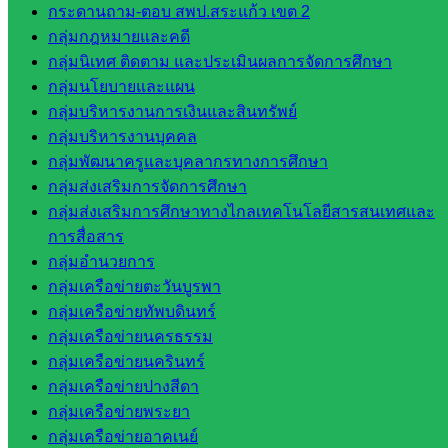
คลากรฯ
กระดานถาม-ตอบ สพป.สระแก้ว เขต 2
กลุ่มนิ
กลุ่มกฎหมายและคดี
เทศ
กลุ่มนิเทศ ติดตาม และประเมินผลการจัดการศึกษา
ติดตาม
กลุ่มนโยบายและแผน
และประ
กลุ่มบริหารงานการเงินและสินทรัพย์
เมินผลฯ
กลุ่มบริหารงานบุคคล
กลุ่มพัฒนาครูและบุคลากรทางการศึกษา
เว็บไซต์
กลุ่มส่งเสริมการจัดการศึกษา
หลักสูตร
กลุ่มส่งเสริมการศึกษาทางไกลเทคโนโลยีสารสนเทศและ
ต้าน
การสื่อสาร
ทุจริต
กลุ่มอำนวยการ
ห้อง
กลุ่มเครือข่ายตะวันบูรพา
นิเทศ
กลุ่มเครือข่ายทัพบดินทร์
ศน.นิพนธ์
กลุ่มเครือข่ายนครธรรม
พรมพิไล
กลุ่มเครือข่ายนครินทร์
ห้อง
กลุ่มเครือข่ายปางสีดา
นิเทศ
กลุ่มเครือข่ายพระยา
ศน.ชยา
กลุ่มเครือข่ายอาคเนย์