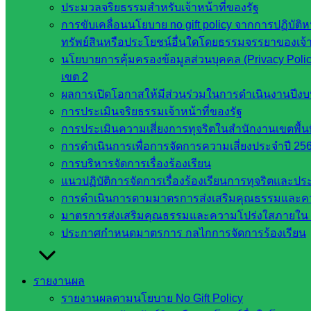
ประมวลจริยธรรมสำหรับเจ้าหน้าที่ของรัฐ
กรรมการ
การขับเคลื่อนนโยบาย no gift policy จากการปฏิบัติห
การศึกษา
ทรัพย์สินหรือประโยชน์อื่นใดโดยธรรมจรรยาของเจ้
ขั้นพื้น
นโยบายการคุ้มครองข้อมูลส่วนบุคคล (Privacy Poli
ฐาน
เขต 2
รายชื่อ
ผลการเปิดโอกาสให้มีส่วนร่วมในการดำเนินงานปีง
มหาวิทยาลัย
การประเมินจริยธรรมเจ้าหน้าที่ของรัฐ
ใน
การประเมินความเสี่ยงการทุจริตในสำนักงานเขตพื้
ประเทศไทย
การดำเนินการเพื่อการจัดการความเสี่ยงประจำปี 25
เว็บไซต์
การบริหารจัดการเรื่องร้องเรียน
สำนักต่าง
แนวปฏิบัติการจัดการเรื่องร้องเรียนการทุจริตและป
ๆ ใน
การดำเนินการตามมาตรการส่งเสริมคุณธรรมและค
สพฐ.
มาตรการส่งเสริมคุณธรรมและความโปร่งใสภายใน 
เว็บไซต์
ประกาศกำหนดมาตรการ กลไกการจัดการร้องเรียน
สพม. ใน
สังกัด
สพฐ.
รายงานผล
เว็บไซต์
รายงานผลตามนโยบาย No Gift Policy