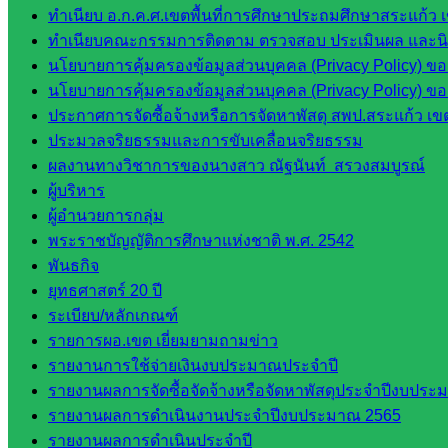
ศน.นิพนธ์
ทำเนียบ อ.ก.ค.ศ.เขตพื้นที่การศึกษาประถมศึกษาสระแก้ว 
พรมพิไล
ทำเนียบคณะกรรมการติดตาม ตรวจสอบ ประเมินผล และนิเท
ห้อง
นโยบายการคุ้มครองข้อมูลส่วนบุคคล (Privacy Policy) ข
นิเทศ
นโยบายการคุ้มครองข้อมูลส่วนบุคคล (Privacy Policy) ข
ศน.ชยา
ประกาศการจัดซื้อจ้างหรือการจัดหาพัสดุ สพป.สระแก้ว เข
ธิศ/
ประมวลจริยธรรมและการขับเคลื่อนจริยธรรม
ศน.อัญชลี
ผลงานทางวิชาการของนางสาว ณัฐนันท์ สรวงสมบูรณ์
ห้อง
ผู้บริหาร
นิเทศ
ผู้อำนวยการกลุ่ม
ดร.สราว
พระราชบัญญัติการศึกษาแห่งชาติ พ.ศ. 2542
ดี เพ็งศรี
พันธกิจ
โคตร
ยุทธศาสตร์ 20 ปี
ระเบียบ/หลักเกณฑ์
เว็บไซต์
รายการผอ.เขต เยี่ยมยามถามข่าว
คณะ
รายงานการใช้จ่ายเงินงบประมาณประจำปี
กรรมการ
รายงานผลการจัดซื้อจัดจ้างหรือจัดหาพัสดุประจำปีงบประม
ก.ต.ป.น.
รายงานผลการดำเนินงานประจำปีงบประมาณ 2565
รายงานผลการดำเนินประจำปี
เว็บไซต์