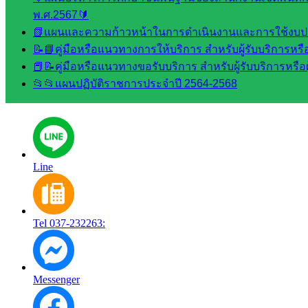
พ.ศ.2567🔰
::: ©2021 sakarea2.go.th. All rights reserved. Design By SK2 ICT
📗แผนและความก้าวหน้าในการดำเนินงานและการใช้งบป
TEAM :::
📝📘คู่มือหรือแนวทางการให้บริการ สำหรับผู้รับบริการหรือ
📕📝คู่มือหรือแนวทางขอรับบริการ สำหรับผู้รับบริการหรือผ
สอบถามได้นะคะ
📂📂แผนปฏิบัติราชการประจำปี 2564-2568
Line
Tel 037-232263:
Messenger