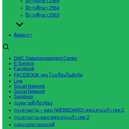
ปีการศึกษา 2565
จังหวัด
ปีการศึกษา 2564
สระแก้ว
ปีการศึกษา 2563
ศึกษาธิการ
จังหวัด
สระแก้ว
ติดต่อเรา
สำนักงาน
ส.ก.ส.ค.
จังหวัด
DMC Datamanagement Center
สระแก้ว
E-Service
สพป.
Facebook
สระแก้ว
FACEBOOK เพจ โรงเรียนในสังกัด
Line
เขต 1
Socail Network
สพป.สระแก้ว
Social Network
เขต 2
Spinboss
กฎหมายที่เกี่ยวข้อง
โรงเรียน
กระดานถาม – ตอบ (WEBBOARD) สพป.สระแก้ว เขต 2
ในสังกัด
กระดานถาม-ตอบ สพป.สระแก้ว เขต 2
สพป.สระแก้ว
กลุ่มกฎหมายและคดี
เขต 1