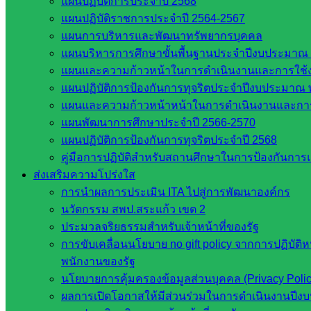
แผนปฏิบัติการประจำปี 2568
Post Views:
877
แผนปฏิบัติราชการประจำปี 2564-2567
แผนการบริหารและพัฒนาทรัพยากรบุคคล
แผนบริหารการศึกษาขั้นพื้นฐานประจำปีงบประมาณ 
แผนและความก้าวหน้าในการดำเนินงานและการใช
แผนปฏิบัติการป้องกันการทุจริตประจำปีงบประมาณ 
แผนและความก้าวหน้าหน้าในการดำเนินงานและกา
แผนพัฒนาการศึกษาประจำปี 2566-2570
แผนปฏิบัติการป้องกันการทุจริตประจำปี 2568
web2021_admin
คู่มือการปฏิบัติสำหรับสถานศึกษาในการป้องกันกา
ส่งเสริมความโปร่งใส
หน่วยงานที่เกี่ยวข้อง
การนำผลการประเมิน ITA ไปสู่การพัฒนาองค์กร
นวัตกรรม สพป.สระแก้ว เขต 2
กระทรวงศึกษาธิการ
ประมวลจริยธรรมสำหรับเจ้าหน้าที่ของรัฐ
กระทรวงการอุดมศึกษา
การขับเคลื่อนนโยบาย no gift policy จากการปฏิบัติ
สำนักงานเลขาธิการสภาการศึกษา
พนักงานของรัฐ
สำนักงานคณะกรรมการการอาชีวศึกษา
นโยบายการคุ้มครองข้อมูลส่วนบุคคล (Privacy Poli
สำนักงานคณะกรรมการการศึกษาขั้นพื้น
ผลการเปิดโอกาสให้มีส่วนร่วมในการดำเนินงานปีง
ฐาน