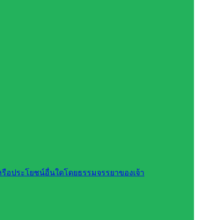
สินหรือประโยชน์อื่นใดโดยธรรมจรรยาของเจ้า