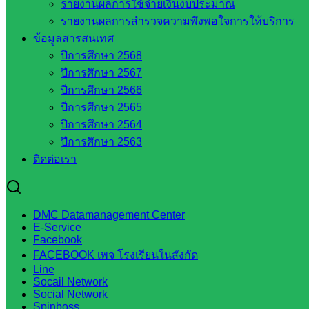
วิทยาลัยเทคนิคสระแก้ว
รายงานผลการใช้จ่ายเงินงบประมาณ
วิทยาลัยเทคนิควังน้ำเย็น
รายงานผลการสำรวจความพึงพอใจการให้บริการ
กศน.สระแก้ว
ข้อมูลสารสนเทศ
ปีการศึกษา 2568
เว็บไซต์กลุ่มงานในสำนักงาน
ปีการศึกษา 2567
ปีการศึกษา 2566
ปีการศึกษา 2565
กลุ่มอำนวยการ
ปีการศึกษา 2564
กลุ่มบริหารงานงานเงินและสินทรัพย์
ปีการศึกษา 2563
กลุ่มนโยบายและแผน
ติดต่อเรา
กลุ่มส่งเสริมการจัดการศึกษา
กลุ่มบริหารงานบุคคล
กลุ่มพัฒนาครูและบุคลากรฯ
กลุ่มนิเทศติดตามและประเมินผลฯ
DMC Datamanagement Center
E-Service
เว็บไซต์หลักสูตรต้านทุจริต
Facebook
ห้องนิเทศ ศน.นิพนธ์ พรมพิไล
FACEBOOK เพจ โรงเรียนในสังกัด
ห้องนิเทศ ศน.ชยาธิศ/ศน.อัญชลี
Line
ห้องนิเทศ ดร.สราวดี เพ็งศรีโคตร
Socail Network
Social Network
เว็บไซต์คณะกรรมการ ก.ต.ป.น.
Spinboss