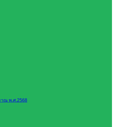
มาณ พ.ศ.2568