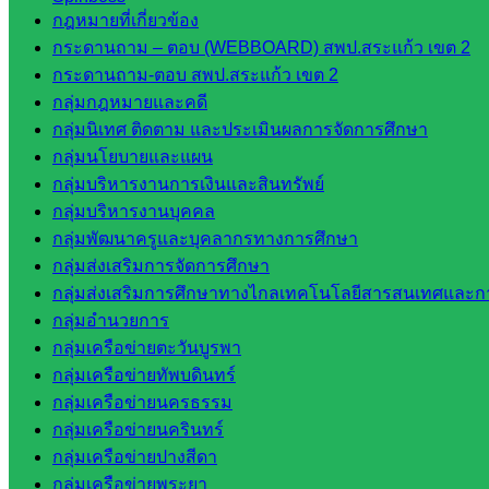
เว็บไซต์ อ.ค.ก.ศ.เขตพื้นที่การศึกษา
กฎหมายที่เกี่ยวข้อง
กระดานถาม – ตอบ (WEBBOARD) สพป.สระแก้ว เขต 2
ดาวน์โหลดเอกสาร
กระดานถาม-ตอบ สพป.สระแก้ว เขต 2
กลุ่มกฎหมายและคดี
กลุ่มอำนวยการ
กลุ่มนิเทศ ติดตาม และประเมินผลการจัดการศึกษา
กลุ่มบริหารงานงานเงินและสินทรัพย์
กลุ่มนโยบายและแผน
กลุ่มนโยบายและแผน
กลุ่มบริหารงานการเงินและสินทรัพย์
กลุ่มส่งเสริมการจัดการศึกษา
กลุ่มบริหารงานบุคคล
กลุ่มบริหารงานบุคคล
กลุ่มพัฒนาครูและบุคลากรทางการศึกษา
กลุ่มพัฒนาครูและบุคลากรฯ
กลุ่มส่งเสริมการจัดการศึกษา
กลุ่มนิเทศติดตามและประเมินผลฯ
กลุ่มส่งเสริมการศึกษาทางไกลเทคโนโลยีสารสนเทศและกา
กลุ่มอำนวยการ
::: ©2021 sakarea2.go.th. All rights reserved. Design By SK2 ICT T
กลุ่มเครือข่ายตะวันบูรพา
กลุ่มเครือข่ายทัพบดินทร์
สอบถามได้นะคะ
กลุ่มเครือข่ายนครธรรม
กลุ่มเครือข่ายนครินทร์
กลุ่มเครือข่ายปางสีดา
กลุ่มเครือข่ายพระยา