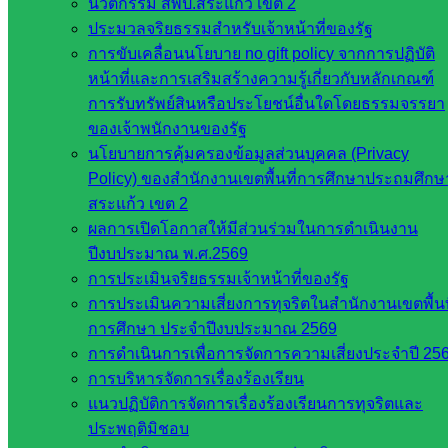
นวัตกรรม สพป.สระแก้ว เขต 2
สำนักงาน
ประมวลจริยธรรมสำหรับเจ้าหน้าที่ของรัฐ
เลขาธิการ
การขับเคลื่อนนโยบาย no gift policy จากการปฏิบัติ
สภาการ
หน้าที่และการเสริมสร้างความรู้เกี่ยวกับหลักเกณฑ์
ศึกษา
การรับทรัพย์สินหรือประโยชน์อื่นใดโดยธรรมจรรยา
สำนักงาน
ของเจ้าพนักงานของรัฐ
คณะ
นโยบายการคุ้มครองข้อมูลส่วนบุคคล (Privacy
กรรมการ
Policy) ของสำนักงานเขตพื้นที่การศึกษาประถมศึกษ
การ
สระแก้ว เขต 2
อาชีวศึกษา
ผลการเปิดโอกาสให้มีส่วนร่วมในการดำเนินงาน
สำนักงาน
ปีงบประมาณ พ.ศ.2569
คณะ
การประเมินจริยธรรมเจ้าหน้าที่ของรัฐ
กรรมการ
การประเมินความเสี่ยงการทุจริตในสำนักงานเขตพื้นท
การศึกษา
การศึกษา ประจำปีงบประมาณ 2569
ขั้นพื้น
การดำเนินการเพื่อการจัดการความเสี่ยงประจำปี 25
ฐาน
การบริหารจัดการเรื่องร้องเรียน
รายชื่อ
แนวปฏิบัติการจัดการเรื่องร้องเรียนการทุจริตและ
มหาวิทยาลัย
ประพฤติมิชอบ
ใน