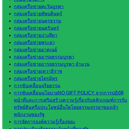
กลุ่มเครือข่ายตะวันบูรพา
เทคนิค
กลุ่มเครือข่ายทัพบดินทร์
วังน้ำเย็น
กลุ่มเครือข่ายนครธรรม
กศน.สระแก้ว
กลุ่มเครือข่ายนครินทร์
เว็บไซต์
กลุ่มเครือข่ายปางสีดา
กลุ่มเครือข่ายพระยา
กลุ่มงาน
กลุ่มเครือข่ายอาคเนย์
กลุ่มเครือข่ายอารยธรรมบูรพา
ใน
กลุ่มเครือข่ายอารยธรรมบูรพา จำนวน
สำนักงาน
กลุ่มเครือข่ายเทวาธิราช
กลุ่มเครือข่ายไตรมิตร
กลุ่
การขับเคลื่อนจริยธรรม
มอำนวย
การขับเคลื่อนนโยบายNO GIFT POLICY จากการปฏิบัติ
การ
หน้าที่และการเสริมสร้างความรู้เกี่ยวกับหลักเกณฑ์การรับ
กลุ่ม
ทรัพย์สินหรือประโยชน์อื่นใดโดยธรรมจรรยาของเจ้า
บริหาร
พนักงานของรัฐ
งานงาน
การจัดการองค์ความรู้เรื่องขยะ
เงินและ
การประเมินจริยธรรมเจ้าหน้าที่ของรัฐ