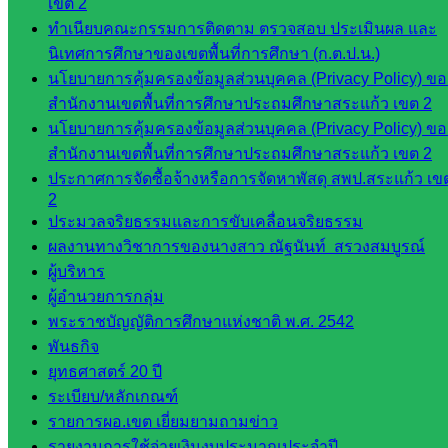
เขต 2
นิเทศ
ทำเนียบคณะกรรมการติดตาม ตรวจสอบ ประเมินผล และ
ดร.สราว
นิเทศการศึกษาของเขตพื้นที่การศึกษา (ก.ต.ป.น.)
ดี เพ็งศรี
นโยบายการคุ้มครองข้อมูลส่วนบุคคล (Privacy Policy) ขอ
โคตร
สำนักงานเขตพื้นที่การศึกษาประถมศึกษาสระแก้ว เขต 2
นโยบายการคุ้มครองข้อมูลส่วนบุคคล (Privacy Policy) ขอ
เว็บไซต์
สำนักงานเขตพื้นที่การศึกษาประถมศึกษาสระแก้ว เขต 2
คณะ
ประกาศการจัดซื้อจ้างหรือการจัดหาพัสดุ สพป.สระแก้ว เข
กรรมการ
2
ก.ต.ป.น.
ประมวลจริยธรรมและการขับเคลื่อนจริยธรรม
ผลงานทางวิชาการของนางสาว ณัฐนันท์ สรวงสมบูรณ์
เว็บไซต์
ผู้บริหาร
อ.ค.ก.ศ.เขต
ผู้อำนวยการกลุ่ม
พื้นที่การ
พระราชบัญญัติการศึกษาแห่งชาติ พ.ศ. 2542
ศึกษา
พันธกิจ
ยุทธศาสตร์ 20 ปี
ดาวน์โหลด
ระเบียบ/หลักเกณฑ์
เอกสาร
รายการผอ.เขต เยี่ยมยามถามข่าว
รายงานการใช้จ่ายเงินงบประมาณประจำปี