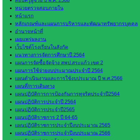
สอบครูผู้ช่วย ปี พ.ศ. 2568
งาน
หน่วยตรวจสอบภายใน
บุคคล
หน้าแรก
กลุ่ม
หลักเกณฑ์และแผนการบริหารและพัฒนาทรัพยากรบุคคล
พัฒนาครู
อำนาจหน้าที่
และบุ
เผยแพร่ผลงาน
คลากรฯ
เว็บไซต์โรงเรียนในสังกัด
กลุ่มนิ
แนวทางการจัดการศึกษาปี 2564
เทศ
แผนการจัดซื้อจัดจ้าง สพป.สระแก้ว เขต 2
ติดตาม
แผนการใช้จ่ายงบประมาณประจำปี 2564
และประ
แผนดำเนินงานและการใช้งบประมาณ ปี พ.ศ.2566
เมินผลฯ
แผนที่/การเดินทาง
::: ©2021 sakarea2.go.th. All rights reserved. Design By SK2 ICT
แผนปฏิบัติการการป้องกันการทุจริตประจำปี2564
TEAM :::
แผนปฏิบัติการประจำปี 2564
แผนปฏิบัติการประจำปี2565
สอบถามได้นะคะ
แผนปฏิบัติราชการ 2 ปี 64-65
แผนปฏิบัติราชการประจำปีงบประมาณ 2565
แผนปฏิบัติราชการประจำปีงบประมาณ 2566