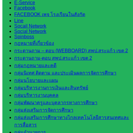
E-Service
สระแก้ว
Facebook
สพป.
FACEBOOK เพจ โรงเรียนในสังกัด
Line
สระแก้ว
Socail Network
เขต 1
Social Network
สพป.สระแก้ว
Spinboss
กฎหมายที่เกี่ยวข้อง
เขต 2
กระดานถาม – ตอบ (WEBBOARD) สพป.สระแก้ว เขต 2
โรงเรียน
กระดานถาม-ตอบ สพป.สระแก้ว เขต 2
ในสังกัด
กลุ่มกฎหมายและคดี
สพป.สระแก้ว
กลุ่มนิเทศ ติดตาม และประเมินผลการจัดการศึกษา
เขต 1
กลุ่มนโยบายและแผน
โรงเรียน
กลุ่มบริหารงานการเงินและสินทรัพย์
ในสังกัด
กลุ่มบริหารงานบุคคล
สพป.สระแก้ว
กลุ่มพัฒนาครูและบุคลากรทางการศึกษา
เขต 2
กลุ่มส่งเสริมการจัดการศึกษา
วิทยาลัย
กลุ่มส่งเสริมการศึกษาทางไกลเทคโนโลยีสารสนเทศและ
เทคนิค
การสื่อสาร
สระแก้ว
กลุ่มอำนวยการ
วิทยาลัย