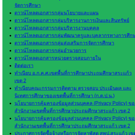
ห้อง
จัดการศึกษา
นิเทศ
ดาวน์โหลดเอกสารกลุ่มนโยบายและแผน
ศน.ชยา
ดาวน์โหลดเอกสารกลุ่มบริหารงานการเงินและสินทรัพย์
ธิศ/
ดาวน์โหลดเอกสารกลุ่มบริหารงานบุคคล
ศน.อัญชลี
ดาวน์โหลดเอกสารกลุ่มพัฒนาครูและบุคลากรทางการศึก
ห้อง
ดาวน์โหลดเอกสารกลุ่มส่งเสริมการจัดการศึกษา
นิเทศ
ดาวน์โหลดเอกสารกลุ่มอำนวยการ
ดร.สราว
ดาวน์โหลดเอกสารหน่วยตรวจสอบภายใน
ดี เพ็งศรี
ติดต่อเรา
โคตร
ทำเนียบ อ.ก.ค.ศ.เขตพื้นที่การศึกษาประถมศึกษาสระแก้ว
เขต 2
เว็บไซต์
ทำเนียบคณะกรรมการติดตาม ตรวจสอบ ประเมินผล และ
คณะ
นิเทศการศึกษาของเขตพื้นที่การศึกษา (ก.ต.ป.น.)
กรรมการ
นโยบายการคุ้มครองข้อมูลส่วนบุคคล (Privacy Policy) ขอ
ก.ต.ป.น.
สำนักงานเขตพื้นที่การศึกษาประถมศึกษาสระแก้ว เขต 2
นโยบายการคุ้มครองข้อมูลส่วนบุคคล (Privacy Policy) ขอ
เว็บไซต์
สำนักงานเขตพื้นที่การศึกษาประถมศึกษาสระแก้ว เขต 2
อ.ค.ก.ศ.เขต
ประกาศการจัดซื้อจ้างหรือการจัดหาพัสดุ สพป.สระแก้ว เข
พื้นที่การ