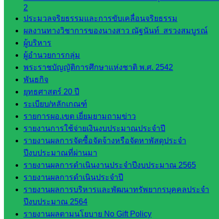
2
ศึกษา
ประมวลจริยธรรมและการขับเคลื่อนจริยธรรม
ผลงานทางวิชาการของนางสาว ณัฐนันท์ สรวงสมบูรณ์
ดาวน์โหลด
ผู้บริหาร
เอกสาร
ผู้อำนวยการกลุ่ม
พระราชบัญญัติการศึกษาแห่งชาติ พ.ศ. 2542
พันธกิจ
กลุ่
ยุทธศาสตร์ 20 ปี
มอำนวย
ระเบียบ/หลักเกณฑ์
การ
รายการผอ.เขต เยี่ยมยามถามข่าว
กลุ่ม
รายงานการใช้จ่ายเงินงบประมาณประจำปี
บริหาร
รายงานผลการจัดซื้อจัดจ้างหรือจัดหาพัสดุประจำ
งานงาน
ปีงบประมาณที่ผ่านมา
เงินและ
รายงานผลการดำเนินงานประจำปีงบประมาณ 2565
สินทรัพย์
รายงานผลการดำเนินประจำปี
กลุ่มน
รายงานผลการบริหารและพัฒนาทรัพยากรบุคคลประจำ
โยบาย
ปีงบประมาณ 2564
และแผน
รายงานผลตามนโยบาย No Gift Policy
กลุ่มส่ง