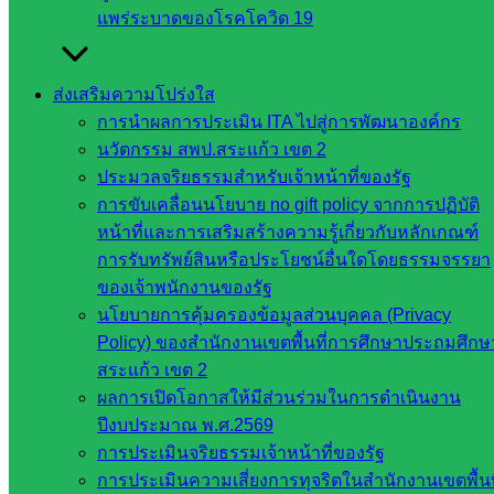
แพร่ระบาดของโรคโควิด 19
กระทรวง
ศึกษาธิการ
กระทรวง
ส่งเสริมความโปร่งใส
การ
การนำผลการประเมิน ITA ไปสู่การพัฒนาองค์กร
อุดมศึกษา
นวัตกรรม สพป.สระแก้ว เขต 2
สำนักงาน
ประมวลจริยธรรมสำหรับเจ้าหน้าที่ของรัฐ
เลขาธิการ
การขับเคลื่อนนโยบาย no gift policy จากการปฏิบัติ
สภาการ
หน้าที่และการเสริมสร้างความรู้เกี่ยวกับหลักเกณฑ์
ศึกษา
การรับทรัพย์สินหรือประโยชน์อื่นใดโดยธรรมจรรยา
สำนักงาน
ของเจ้าพนักงานของรัฐ
คณะ
นโยบายการคุ้มครองข้อมูลส่วนบุคคล (Privacy
กรรมการ
Policy) ของสำนักงานเขตพื้นที่การศึกษาประถมศึกษ
การ
สระแก้ว เขต 2
อาชีวศึกษา
ผลการเปิดโอกาสให้มีส่วนร่วมในการดำเนินงาน
สำนักงาน
ปีงบประมาณ พ.ศ.2569
คณะ
การประเมินจริยธรรมเจ้าหน้าที่ของรัฐ
กรรมการ
การประเมินความเสี่ยงการทุจริตในสำนักงานเขตพื้นท
การศึกษา