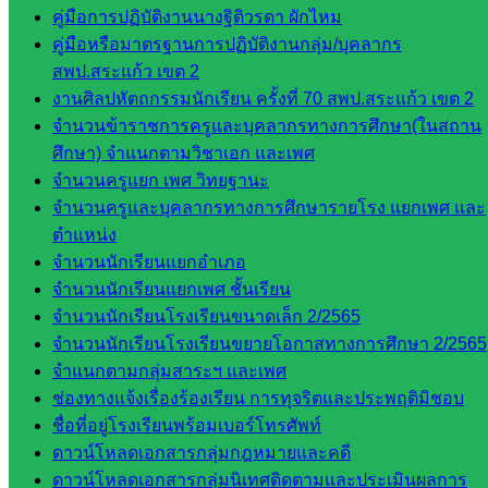
กลุ่ม
คู่มือการปฏิบัติงานนางฐิติวรดา ผักไหม
พัฒนาครู
คู่มือหรือมาตรฐานการปฏิบัติงานกลุ่ม/บุคลากร
และบุ
สพป.สระแก้ว เขต 2
คลากรฯ
งานศิลปหัตถกรรมนักเรียน ครั้งที่ 70 สพป.สระแก้ว เขต 2
กลุ่มนิ
จำนวนข้าราชการครูและบุคลากรทางการศึกษา(ในสถาน
เทศ
ศึกษา) จำแนกตามวิชาเอก และเพศ
ติดตาม
จำนวนครูแยก เพศ วิทยฐานะ
และประ
จำนวนครูและบุคลากรทางการศึกษารายโรง แยกเพศ และ
เมินผลฯ
ตำแหน่ง
จำนวนนักเรียนแยกอำเภอ
เว็บไซต์
จำนวนนักเรียนแยกเพศ ชั้นเรียน
หลักสูตร
จำนวนนักเรียนโรงเรียนขนาดเล็ก 2/2565
ต้าน
จำนวนนักเรียนโรงเรียนขยายโอกาสทางการศึกษา 2/2565
ทุจริต
จำแนกตามกลุ่มสาระฯ และเพศ
ห้อง
ช่องทางแจ้งเรื่องร้องเรียน การทุจริตและประพฤติมิชอบ
นิเทศ
ชื่อที่อยู่โรงเรียนพร้อมเบอร์โทรศัพท์
ศน.นิพนธ์
ดาวน์โหลดเอกสารกลุ่มกฎหมายและคดี
พรมพิไล
ดาวน์โหลดเอกสารกลุ่มนิเทศติดตามและประเมินผลการ