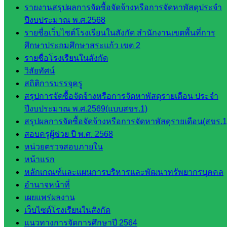
รายงานสรุปผลการจัดซื้อจัดจ้างหรือการจัดหาพัสดุประจำ
เสริมการ
ปีงบประมาณ พ.ศ.2568
จัดการ
รายชื่อเว็บไซต์โรงเรียนในสังกัด สำนักงานเขตพื้นที่การ
ศึกษา
ศึกษาประถมศึกษาสระแก้ว เขต 2
กลุ่ม
รายชื่อโรงเรียนในสังกัด
บริหาร
วิสัยทัศน์
งาน
สถิติการบรรจุครู
บุคคล
สรุปการจัดซื้อจัดจ้างหรือการจัดหาพัสดุรายเดือน ประจำ
กลุ่ม
ปีงบประมาณ พ.ศ.2569(แบบสขร.1)
พัฒนาครู
สรุปผลการจัดซื้อจัดจ้างหรือการจัดหาพัสดุรายเดือน(สขร.1
และบุ
สอบครูผู้ช่วย ปี พ.ศ. 2568
คลากรฯ
หน่วยตรวจสอบภายใน
กลุ่มนิ
หน้าแรก
เทศ
หลักเกณฑ์และแผนการบริหารและพัฒนาทรัพยากรบุคคล
ติดตาม
อำนาจหน้าที่
และประ
เผยแพร่ผลงาน
เมินผลฯ
เว็บไซต์โรงเรียนในสังกัด
::: ©2021 sakarea2.go.th. All rights reserved. Design By SK2 ICT
แนวทางการจัดการศึกษาปี 2564
TEAM :::