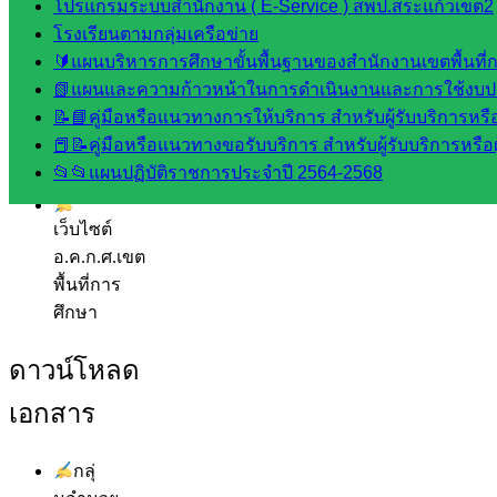
โปรแกรมระบบสำนักงาน ( E-Service ) สพป.สระแก้วเขต2
ดี เพ็งศรี
โรงเรียนตามกลุ่มเครือข่าย
โคตร
🔰แผนบริหารการศึกษาขั้นพื้นฐานของสำนักงานเขตพื้นท
📗แผนและความก้าวหน้าในการดำเนินงานและการใช้งบป
เว็บไซต์
📝📘คู่มือหรือแนวทางการให้บริการ สำหรับผู้รับบริการหรือ
คณะ
📕📝คู่มือหรือแนวทางขอรับบริการ สำหรับผู้รับบริการหรือผ
กรรมการ
📂📂แผนปฏิบัติราชการประจำปี 2564-2568
ก.ต.ป.น.
เว็บไซต์
อ.ค.ก.ศ.เขต
พื้นที่การ
ศึกษา
ดาวน์โหลด
เอกสาร
กลุ่