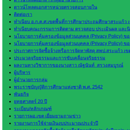
ดาวน์โหลดเอกสารหน่วยตรวจสอบภายใน
กศน.สระแก้ว
ติดต่อเรา
เว็บไซต์
ทำเนียบ อ.ก.ค.ศ.เขตพื้นที่การศึกษาประถมศึกษาสระแก้ว 
ทำเนียบคณะกรรมการติดตาม ตรวจสอบ ประเมินผล และนิเท
กลุ่มงาน
นโยบายการคุ้มครองข้อมูลส่วนบุคคล (Privacy Policy) ข
นโยบายการคุ้มครองข้อมูลส่วนบุคคล (Privacy Policy) ข
ใน
ประกาศการจัดซื้อจ้างหรือการจัดหาพัสดุ สพป.สระแก้ว เข
สำนักงาน
ประมวลจริยธรรมและการขับเคลื่อนจริยธรรม
ผลงานทางวิชาการของนางสาว ณัฐนันท์ สรวงสมบูรณ์
กลุ่
ผู้บริหาร
มอำนวย
ผู้อำนวยการกลุ่ม
การ
พระราชบัญญัติการศึกษาแห่งชาติ พ.ศ. 2542
กลุ่ม
พันธกิจ
บริหาร
ยุทธศาสตร์ 20 ปี
งานงาน
ระเบียบ/หลักเกณฑ์
เงินและ
รายการผอ.เขต เยี่ยมยามถามข่าว
สินทรัพย์
รายงานการใช้จ่ายเงินงบประมาณประจำปี
กลุ่มน