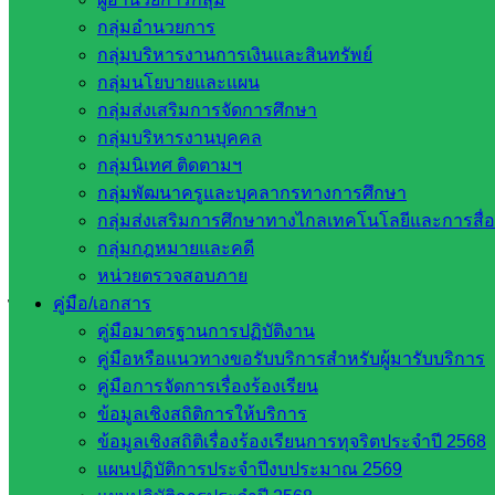
และให้กำลังใจผู้บริหาร ครูและบุคลากรโรงเรียน ในการจัดการ
กลุ่มอำนวยการ
เรียนการสอนภาคเรียนที่ 2 ปีการศึกษา 2564 ภายใต้
กลุ่มบริหารงานการเงินและสินทรัพย์
สถานการณ์การแพร่ระบาดของโรคติดเชื้อไวรัสโคโรนา 2019
กลุ่มนโยบายและแผน
(COVID-19) และได้ติดตามการอ่านออก-เขียนได้ของนักเรียน
กลุ่มส่งเสริมการจัดการศึกษา
ระดับชั้นประถมศึกษาปีที่ 1 หลังจากนั้น และได้ร่วมประชุมผู้
กลุ่มบริหารงานบุคคล
ปกครอง กรรมการสถานศึกษา เพื่อชี้แจงแนวทางการดำเนิน
กลุ่มนิเทศ ติดตามฯ
งานโครงการขับเคลื่อนโรงเรียนคุณภาพ ระดับประถมศึกษา
กลุ่มพัฒนาครูและบุคลากรทางการศึกษา
พร้อมทั้งรับฟังข้อคิดเห็นและข้อเสนอแนะ จากผู้เข้าร่วมประชุม
กลุ่มส่งเสริมการศึกษาทางไกลเทคโนโลยีและการสื่
ณ โรงเรียนบ้านพร้าว อำเภอวัฒนานคร จังหวัดสระแก้ว พร้อม
กลุ่มกฎหมายและคดี
ทั้งได้ปลูกต้น “ชมพูพันธุ์ทิพย์” ฝากไว้ให้โรงเรียน เพื่อเป็นสื่อถึง
หน่วยตรวจสอบภาย
การดูแลรักษา เด็กนักเรียนให้เขาเจริญงอกงามเหมือนต้นไม้ต่อ
คู่มือ/เอกสาร
ไป
คู่มือมาตรฐานการปฏิบัติงาน
คู่มือหรือแนวทางขอรับบริการสำหรับผู้มารับบริการ
คู่มือการจัดการเรื่องร้องเรียน
ข้อมูลเชิงสถิติการให้บริการ
ข้อมูลเชิงสถิติเรื่องร้องเรียนการทุจริตประจำปี 2568
แผนปฏิบัติการประจำปีงบประมาณ 2569