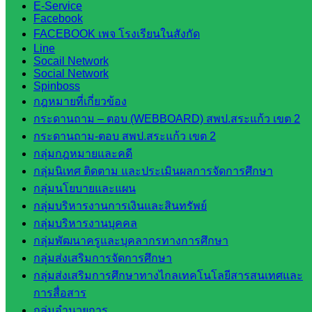
เทคนิค
E-Service
Facebook
วังน้ำเย็น
FACEBOOK เพจ โรงเรียนในสังกัด
กศน.สระแก้ว
Line
Socail Network
เว็บไซต์
Social Network
Spinboss
กลุ่มงาน
กฎหมายที่เกี่ยวข้อง
กระดานถาม – ตอบ (WEBBOARD) สพป.สระแก้ว เขต 2
ใน
กระดานถาม-ตอบ สพป.สระแก้ว เขต 2
สำนักงาน
กลุ่มกฎหมายและคดี
กลุ่มนิเทศ ติดตาม และประเมินผลการจัดการศึกษา
กลุ่มนโยบายและแผน
กลุ่
กลุ่มบริหารงานการเงินและสินทรัพย์
มอำนวย
กลุ่มบริหารงานบุคคล
การ
กลุ่มพัฒนาครูและบุคลากรทางการศึกษา
กลุ่ม
กลุ่มส่งเสริมการจัดการศึกษา
บริหาร
กลุ่มส่งเสริมการศึกษาทางไกลเทคโนโลยีสารสนเทศและ
งานงาน
การสื่อสาร
เงินและ
กลุ่มอำนวยการ