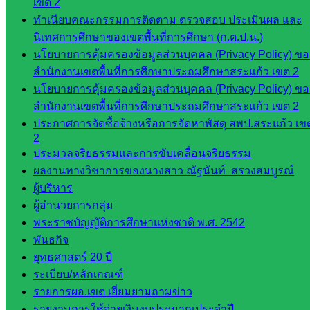
เขต 2
กลุ่
ทำเนียบคณะกรรมการติดตาม ตรวจสอบ ประเมินผล และ
มอำนวย
นิเทศการศึกษาของเขตพื้นที่การศึกษา (ก.ต.ป.น.)
การ
นโยบายการคุ้มครองข้อมูลส่วนบุคคล (Privacy Policy) ขอ
กลุ่ม
สำนักงานเขตพื้นที่การศึกษาประถมศึกษาสระแก้ว เขต 2
บริหาร
นโยบายการคุ้มครองข้อมูลส่วนบุคคล (Privacy Policy) ขอ
งานงาน
สำนักงานเขตพื้นที่การศึกษาประถมศึกษาสระแก้ว เขต 2
เงินและ
ประกาศการจัดซื้อจ้างหรือการจัดหาพัสดุ สพป.สระแก้ว เข
สินทรัพย์
2
กลุ่มน
ประมวลจริยธรรมและการขับเคลื่อนจริยธรรม
โยบาย
ผลงานทางวิชาการของนางสาว ณัฐนันท์ สรวงสมบูรณ์
และแผน
ผู้บริหาร
กลุ่มส่ง
ผู้อำนวยการกลุ่ม
เสริมการ
พระราชบัญญัติการศึกษาแห่งชาติ พ.ศ. 2542
จัดการ
พันธกิจ
ศึกษา
ยุทธศาสตร์ 20 ปี
กลุ่ม
ระเบียบ/หลักเกณฑ์
บริหาร
รายการผอ.เขต เยี่ยมยามถามข่าว
งาน
รายงานการใช้จ่ายเงินงบประมาณประจำปี