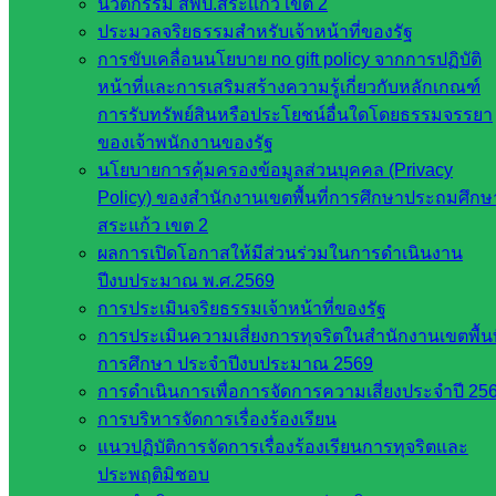
นวัตกรรม สพป.สระแก้ว เขต 2
เว็บไซต์
ประมวลจริยธรรมสำหรับเจ้าหน้าที่ของรัฐ
สำนักต่าง
การขับเคลื่อนนโยบาย no gift policy จากการปฏิบัติ
ๆ ใน
หน้าที่และการเสริมสร้างความรู้เกี่ยวกับหลักเกณฑ์
สพฐ.
การรับทรัพย์สินหรือประโยชน์อื่นใดโดยธรรมจรรยา
เว็บไซต์
ของเจ้าพนักงานของรัฐ
สพม. ใน
นโยบายการคุ้มครองข้อมูลส่วนบุคคล (Privacy
สังกัด
Policy) ของสำนักงานเขตพื้นที่การศึกษาประถมศึกษ
สพฐ.
สระแก้ว เขต 2
เว็บไซต์
ผลการเปิดโอกาสให้มีส่วนร่วมในการดำเนินงาน
สพป. ใน
ปีงบประมาณ พ.ศ.2569
สังกัด
การประเมินจริยธรรมเจ้าหน้าที่ของรัฐ
สพฐ.
การประเมินความเสี่ยงการทุจริตในสำนักงานเขตพื้นท
กรมบัญชี
การศึกษา ประจำปีงบประมาณ 2569
กลาง
การดำเนินการเพื่อการจัดการความเสี่ยงประจำปี 25
สำนักงาน
การบริหารจัดการเรื่องร้องเรียน
ส.ก.ส.ค
แนวปฏิบัติการจัดการเรื่องร้องเรียนการทุจริตและ
ประพฤติมิชอบ
หน่วยงาน