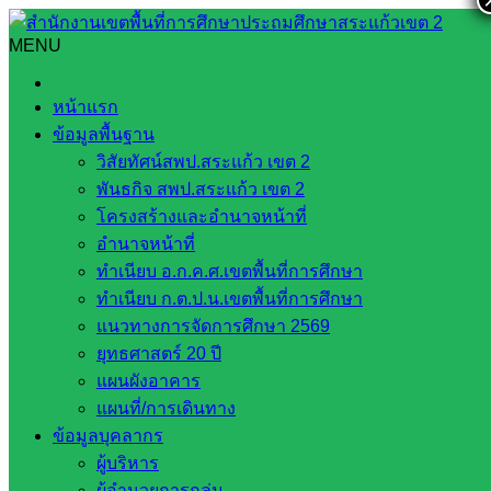
Skip
to
MENU
Search
Search
content
for:
การประเมินสัมฤทธิผลการปฏิบัติงานในหน้าที่ตำแหน่ง รอง
หน้าแรก
ผอ.สพป.ในระยะเวลา 1 ปี ครั้งที่ 1 (6 เดือนแรก)
ข้อมูลพื้นฐาน
วิสัยทัศน์สพป.สระแก้ว เขต 2
การประเมินสัมฤทธิผลการปฏิบัติงานใน
พันธกิจ สพป.สระแก้ว เขต 2
หน้าที่ตำแหน่ง รอง ผอ.สพป.ในระยะเวลา
โครงสร้างและอำนาจหน้าที่
อำนาจหน้าที่
1 ปี ครั้งที่ 1 (6 เดือนแรก)
ทำเนียบ อ.ก.ค.ศ.เขตพื้นที่การศึกษา
ทำเนียบ ก.ต.ป.น.เขตพื้นที่การศึกษา
พฤษภาคม 17, 2022
พฤษภาคม 17, 2022
พัฒนาครู
แนวทางการจัดการศึกษา 2569
ยุทธศาสตร์ 20 ปี
และบุคลากรทางการศึกษา
แจ้งข่าวจากเขตพื้นที่
แผนผังอาคาร
แผนที่/การเดินทาง
Post Views:
317
ข้อมูลบุคลากร
ผู้บริหาร
ผู้อำนวยการกลุ่ม