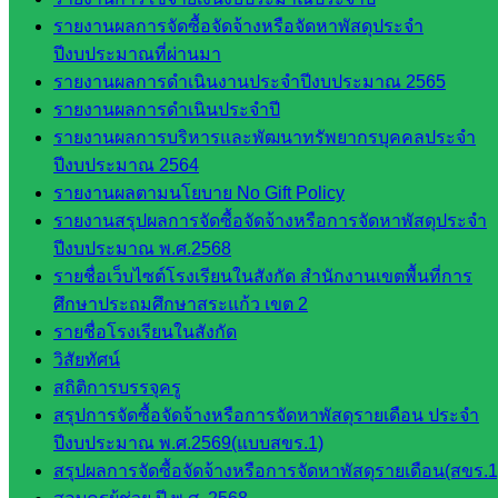
บุคคล
รายงานผลการจัดซื้อจัดจ้างหรือจัดหาพัสดุประจำ
กลุ่ม
ปีงบประมาณที่ผ่านมา
พัฒนาครู
รายงานผลการดำเนินงานประจำปีงบประมาณ 2565
และบุ
รายงานผลการดำเนินประจำปี
คลากรฯ
รายงานผลการบริหารและพัฒนาทรัพยากรบุคคลประจำ
กลุ่มนิ
ปีงบประมาณ 2564
เทศ
รายงานผลตามนโยบาย No Gift Policy
ติดตาม
รายงานสรุปผลการจัดซื้อจัดจ้างหรือการจัดหาพัสดุประจำ
และประ
ปีงบประมาณ พ.ศ.2568
เมินผลฯ
รายชื่อเว็บไซต์โรงเรียนในสังกัด สำนักงานเขตพื้นที่การ
::: ©2021 sakarea2.go.th. All rights reserved. Design By SK2 ICT
ศึกษาประถมศึกษาสระแก้ว เขต 2
TEAM :::
รายชื่อโรงเรียนในสังกัด
วิสัยทัศน์
สถิติการบรรจุครู
สอบถามได้นะคะ
สรุปการจัดซื้อจัดจ้างหรือการจัดหาพัสดุรายเดือน ประจำ
ปีงบประมาณ พ.ศ.2569(แบบสขร.1)
สรุปผลการจัดซื้อจัดจ้างหรือการจัดหาพัสดุรายเดือน(สขร.1