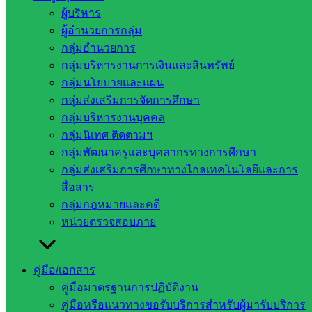
สมเด็จพระมงกุฎเกล้าเจ้าอยู่หัว ผู้ทรงก่อตั้งกิจการลูกเสือไทยให้
ผู้บริหาร
พัฒนารุ่งเรือง ทางราชการจึงกำหนดให้ทุกวันที่ 1 กรกฎาคม
ผู้อำนวยการกลุ่ม
ของทุกปีเป็น “วันคล้ายวันสถาปนาคณะลูกเสือแห่งชาติ” หรือ
กลุ่มอำนวยการ
“วันลูกเสือ”
กลุ่มบริหารงานการเงินและสินทรัพย์
กลุ่มนโยบายและแผน
ภาพ/ข่าว : ทัศน์พล สาคเรศ
กลุ่มส่งเสริมการจัดการศึกษา
ผู้อำนวยการผลิต : นายเพิ่มศักดิ์ เหมพรหม ผู้อำนวยการ
กลุ่มบริหารงานบุคคล
โรงเรียน
กลุ่มนิเทศ ติดตามฯ
กลุ่มพัฒนาครูและบุคลากรทางการศึกษา
กลุ่มส่งเสริมการศึกษาทางไกลเทคโนโลยีและการ
สื่อสาร
กลุ่มกฎหมายและคดี
หน่วยตรวจสอบภาย
!! ชมกิจกรรมทั้งหมด !!
คู่มือ/เอกสาร
คู่มือมาตรฐานการปฏิบัติงาน
Post Views:
409
คู่มือหรือแนวทางขอรับบริการสำหรับผู้มารับบริการ