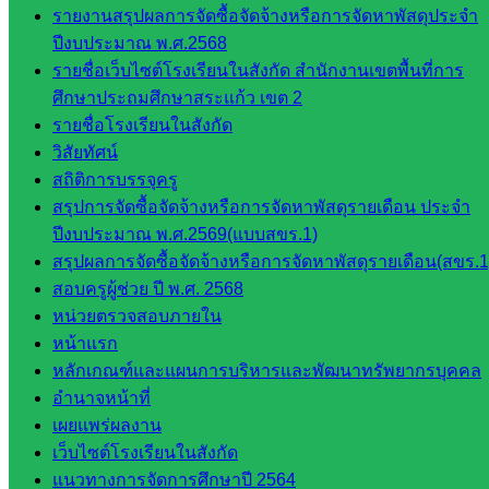
รายงานสรุปผลการจัดซื้อจัดจ้างหรือการจัดหาพัสดุประจำ
บุคคล
ปีงบประมาณ พ.ศ.2568
กลุ่ม
รายชื่อเว็บไซต์โรงเรียนในสังกัด สำนักงานเขตพื้นที่การ
พัฒนาครู
ศึกษาประถมศึกษาสระแก้ว เขต 2
และบุ
รายชื่อโรงเรียนในสังกัด
คลากรฯ
วิสัยทัศน์
กลุ่มนิ
สถิติการบรรจุครู
เทศ
สรุปการจัดซื้อจัดจ้างหรือการจัดหาพัสดุรายเดือน ประจำ
ติดตาม
ปีงบประมาณ พ.ศ.2569(แบบสขร.1)
และประ
สรุปผลการจัดซื้อจัดจ้างหรือการจัดหาพัสดุรายเดือน(สขร.1
เมินผลฯ
สอบครูผู้ช่วย ปี พ.ศ. 2568
::: ©2021 sakarea2.go.th. All rights reserved. Design By SK2 ICT
หน่วยตรวจสอบภายใน
TEAM :::
หน้าแรก
หลักเกณฑ์และแผนการบริหารและพัฒนาทรัพยากรบุคคล
อำนาจหน้าที่
สอบถามได้นะคะ
เผยแพร่ผลงาน
เว็บไซต์โรงเรียนในสังกัด
แนวทางการจัดการศึกษาปี 2564