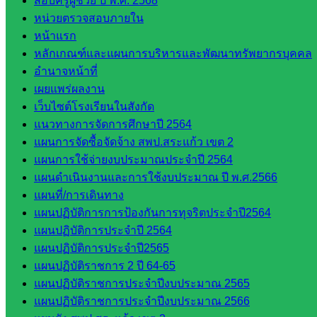
สอบครูผู้ช่วย ปี พ.ศ. 2568
คลากรฯ
หน่วยตรวจสอบภายใน
กลุ่มนิ
หน้าแรก
เทศ
หลักเกณฑ์และแผนการบริหารและพัฒนาทรัพยากรบุคคล
ติดตาม
อำนาจหน้าที่
และประ
เผยแพร่ผลงาน
เมินผลฯ
เว็บไซต์โรงเรียนในสังกัด
::: ©2021 sakarea2.go.th. All rights reserved. Design By SK2 ICT
แนวทางการจัดการศึกษาปี 2564
TEAM :::
แผนการจัดซื้อจัดจ้าง สพป.สระแก้ว เขต 2
แผนการใช้จ่ายงบประมาณประจำปี 2564
สอบถามได้นะคะ
แผนดำเนินงานและการใช้งบประมาณ ปี พ.ศ.2566
แผนที่/การเดินทาง
แผนปฏิบัติการการป้องกันการทุจริตประจำปี2564
แผนปฏิบัติการประจำปี 2564
แผนปฏิบัติการประจำปี2565
แผนปฏิบัติราชการ 2 ปี 64-65
Line
แผนปฏิบัติราชการประจำปีงบประมาณ 2565
แผนปฏิบัติราชการประจำปีงบประมาณ 2566