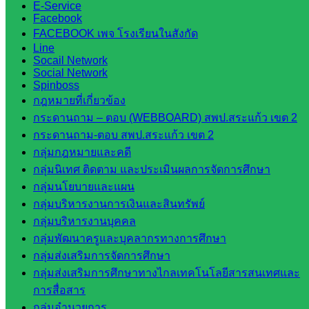
E-Service
เขต 2
Facebook
โรงเรียน
FACEBOOK เพจ โรงเรียนในสังกัด
Line
ในสังกัด
Socail Network
สพป.สระแก้ว
Social Network
เขต 1
Spinboss
กฎหมายที่เกี่ยวข้อง
โรงเรียน
กระดานถาม – ตอบ (WEBBOARD) สพป.สระแก้ว เขต 2
ในสังกัด
กระดานถาม-ตอบ สพป.สระแก้ว เขต 2
สพป.สระแก้ว
กลุ่มกฎหมายและคดี
เขต 2
กลุ่มนิเทศ ติดตาม และประเมินผลการจัดการศึกษา
วิทยาลัย
กลุ่มนโยบายและแผน
เทคนิค
กลุ่มบริหารงานการเงินและสินทรัพย์
สระแก้ว
กลุ่มบริหารงานบุคคล
วิทยาลัย
กลุ่มพัฒนาครูและบุคลากรทางการศึกษา
เทคนิค
กลุ่มส่งเสริมการจัดการศึกษา
วังน้ำเย็น
กลุ่มส่งเสริมการศึกษาทางไกลเทคโนโลยีสารสนเทศและ
กศน.สระแก้ว
การสื่อสาร
กลุ่มอำนวยการ