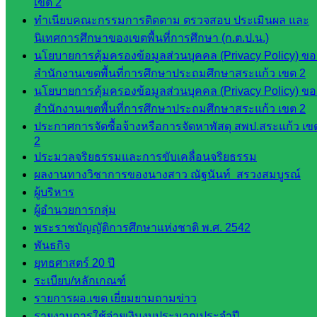
เขต 2
เว็บไซต์
ทำเนียบคณะกรรมการติดตาม ตรวจสอบ ประเมินผล และ
คณะ
นิเทศการศึกษาของเขตพื้นที่การศึกษา (ก.ต.ป.น.)
กรรมการ
นโยบายการคุ้มครองข้อมูลส่วนบุคคล (Privacy Policy) ขอ
ก.ต.ป.น.
สำนักงานเขตพื้นที่การศึกษาประถมศึกษาสระแก้ว เขต 2
นโยบายการคุ้มครองข้อมูลส่วนบุคคล (Privacy Policy) ขอ
เว็บไซต์
สำนักงานเขตพื้นที่การศึกษาประถมศึกษาสระแก้ว เขต 2
อ.ค.ก.ศ.เขต
ประกาศการจัดซื้อจ้างหรือการจัดหาพัสดุ สพป.สระแก้ว เข
พื้นที่การ
2
ศึกษา
ประมวลจริยธรรมและการขับเคลื่อนจริยธรรม
ผลงานทางวิชาการของนางสาว ณัฐนันท์ สรวงสมบูรณ์
ดาวน์โหลด
ผู้บริหาร
เอกสาร
ผู้อำนวยการกลุ่ม
พระราชบัญญัติการศึกษาแห่งชาติ พ.ศ. 2542
พันธกิจ
กลุ่
ยุทธศาสตร์ 20 ปี
มอำนวย
ระเบียบ/หลักเกณฑ์
การ
รายการผอ.เขต เยี่ยมยามถามข่าว
กลุ่ม
รายงานการใช้จ่ายเงินงบประมาณประจำปี