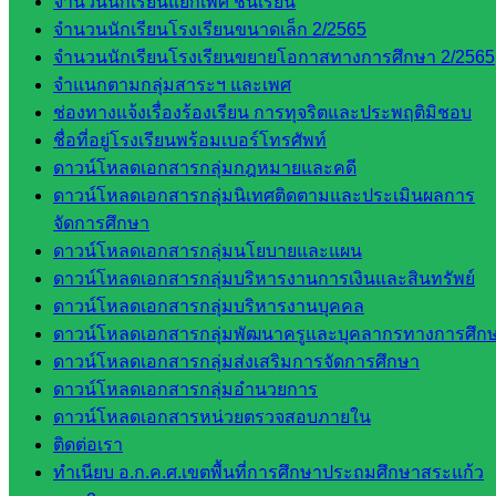
จำนวนนักเรียนแยกเพศ ชั้นเรียน
หลักสูตร
จำนวนนักเรียนโรงเรียนขนาดเล็ก 2/2565
ต้าน
จำนวนนักเรียนโรงเรียนขยายโอกาสทางการศึกษา 2/2565
ทุจริต
จำแนกตามกลุ่มสาระฯ และเพศ
ห้อง
ช่องทางแจ้งเรื่องร้องเรียน การทุจริตและประพฤติมิชอบ
นิเทศ
ชื่อที่อยู่โรงเรียนพร้อมเบอร์โทรศัพท์
ศน.นิพนธ์
ดาวน์โหลดเอกสารกลุ่มกฎหมายและคดี
พรมพิไล
ดาวน์โหลดเอกสารกลุ่มนิเทศติดตามและประเมินผลการ
ห้อง
จัดการศึกษา
นิเทศ
ดาวน์โหลดเอกสารกลุ่มนโยบายและแผน
ศน.ชยา
ดาวน์โหลดเอกสารกลุ่มบริหารงานการเงินและสินทรัพย์
ธิศ/
ดาวน์โหลดเอกสารกลุ่มบริหารงานบุคคล
ศน.อัญชลี
ดาวน์โหลดเอกสารกลุ่มพัฒนาครูและบุคลากรทางการศึก
ห้อง
ดาวน์โหลดเอกสารกลุ่มส่งเสริมการจัดการศึกษา
นิเทศ
ดาวน์โหลดเอกสารกลุ่มอำนวยการ
ดร.สราว
ดาวน์โหลดเอกสารหน่วยตรวจสอบภายใน
ดี เพ็งศรี
ติดต่อเรา
โคตร
ทำเนียบ อ.ก.ค.ศ.เขตพื้นที่การศึกษาประถมศึกษาสระแก้ว