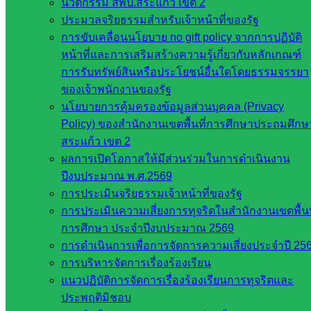
นวัตกรรม สพป.สระแก้ว เขต 2
คณะ
ประมวลจริยธรรมสำหรับเจ้าหน้าที่ของรัฐ
กรรมการ
การขับเคลื่อนนโยบาย no gift policy จากการปฏิบัติ
การ
หน้าที่และการเสริมสร้างความรู้เกี่ยวกับหลักเกณฑ์
อาชีวศึกษา
การรับทรัพย์สินหรือประโยชน์อื่นใดโดยธรรมจรรยา
สำนักงาน
ของเจ้าพนักงานของรัฐ
คณะ
นโยบายการคุ้มครองข้อมูลส่วนบุคคล (Privacy
กรรมการ
Policy) ของสำนักงานเขตพื้นที่การศึกษาประถมศึกษ
การศึกษา
สระแก้ว เขต 2
ขั้นพื้น
ผลการเปิดโอกาสให้มีส่วนร่วมในการดำเนินงาน
ฐาน
ปีงบประมาณ พ.ศ.2569
รายชื่อ
การประเมินจริยธรรมเจ้าหน้าที่ของรัฐ
มหาวิทยาลัย
การประเมินความเสี่ยงการทุจริตในสำนักงานเขตพื้นท
ใน
การศึกษา ประจำปีงบประมาณ 2569
ประเทศไทย
การดำเนินการเพื่อการจัดการความเสี่ยงประจำปี 25
เว็บไซต์
การบริหารจัดการเรื่องร้องเรียน
สำนักต่าง
แนวปฏิบัติการจัดการเรื่องร้องเรียนการทุจริตและ
ๆ ใน
ประพฤติมิชอบ
สพฐ.