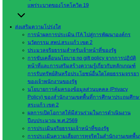
ที่เกี่ยวข้อง
แพร่ระบาดของโรคโควิด 19
กระทรวง
ศึกษาธิการ
ส่งเสริมความโปร่งใส
กระทรวง
การนำผลการประเมิน ITA ไปสู่การพัฒนาองค์กร
การ
นวัตกรรม สพป.สระแก้ว เขต 2
อุดมศึกษา
ประมวลจริยธรรมสำหรับเจ้าหน้าที่ของรัฐ
สำนักงาน
การขับเคลื่อนนโยบาย no gift policy จากการปฏิบัติ
เลขาธิการ
หน้าที่และการเสริมสร้างความรู้เกี่ยวกับหลักเกณฑ์
สภาการ
การรับทรัพย์สินหรือประโยชน์อื่นใดโดยธรรมจรรยา
ศึกษา
ของเจ้าพนักงานของรัฐ
สำนักงาน
นโยบายการคุ้มครองข้อมูลส่วนบุคคล (Privacy
คณะ
Policy) ของสำนักงานเขตพื้นที่การศึกษาประถมศึกษ
กรรมการ
สระแก้ว เขต 2
การ
ผลการเปิดโอกาสให้มีส่วนร่วมในการดำเนินงาน
อาชีวศึกษา
ปีงบประมาณ พ.ศ.2569
สำนักงาน
การประเมินจริยธรรมเจ้าหน้าที่ของรัฐ
คณะ
การประเมินความเสี่ยงการทุจริตในสำนักงานเขตพื้นท