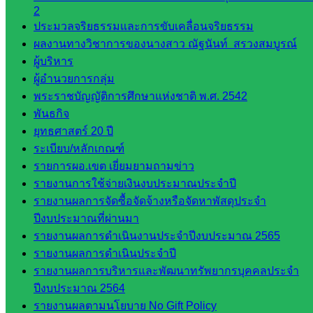
อ.ค.ก.ศ.เขต
2
พื้นที่การ
ประมวลจริยธรรมและการขับเคลื่อนจริยธรรม
ศึกษา
ผลงานทางวิชาการของนางสาว ณัฐนันท์ สรวงสมบูรณ์
ผู้บริหาร
ดาวน์โหลด
ผู้อำนวยการกลุ่ม
พระราชบัญญัติการศึกษาแห่งชาติ พ.ศ. 2542
เอกสาร
พันธกิจ
ยุทธศาสตร์ 20 ปี
กลุ่
ระเบียบ/หลักเกณฑ์
มอำนวย
รายการผอ.เขต เยี่ยมยามถามข่าว
การ
รายงานการใช้จ่ายเงินงบประมาณประจำปี
กลุ่ม
รายงานผลการจัดซื้อจัดจ้างหรือจัดหาพัสดุประจำ
บริหาร
ปีงบประมาณที่ผ่านมา
งานงาน
รายงานผลการดำเนินงานประจำปีงบประมาณ 2565
เงินและ
รายงานผลการดำเนินประจำปี
สินทรัพย์
รายงานผลการบริหารและพัฒนาทรัพยากรบุคคลประจำ
กลุ่มน
ปีงบประมาณ 2564
โยบาย
รายงานผลตามนโยบาย No Gift Policy