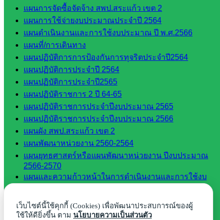
::: ©2021 sakarea2.go.th. All rights reserved. Design By SK2 ICT
แผนการจัดซื้อจัดจ้าง สพป.สระแก้ว เขต 2
TEAM :::
แผนการใช้จ่ายงบประมาณประจำปี 2564
แผนดำเนินงานและการใช้งบประมาณ ปี พ.ศ.2566
แผนที่/การเดินทาง
สอบถามได้นะคะ
แผนปฏิบัติการการป้องกันการทุจริตประจำปี2564
แผนปฏิบัติการประจำปี 2564
แผนปฏิบัติการประจำปี2565
แผนปฏิบัติราชการ 2 ปี 64-65
แผนปฏิบัติราชการประจำปีงบประมาณ 2565
Line
แผนปฏิบัติราชการประจำปีงบประมาณ 2566
แผนผัง สพป.สระแก้ว เขต 2
แผนพัฒนาหน่วยงาน 2560-2564
Tel 037-232263:
แผนยุทธศาสตร์หรือแผนพัฒนาหน่วยงาน ปีงบประมาณ
2566-2570
แผนและความก้าวหน้าในการดำเนินงานและการใช้งบ
ประมาณประจำปี พ.ศ.2568
Messenger
โครงสร้าง หน้าที่และอำนาจ
เว็บไซต์นี้ใช้คุกกี้ (Cookies) เพื่อพัฒนาประสบการณ์ของผู้
โครงสร้างสพป.สระแก้ว เขต 2
ใช้ให้ดียิ่งขึ้น ตาม
นโยบายความเป็นส่วนตัว