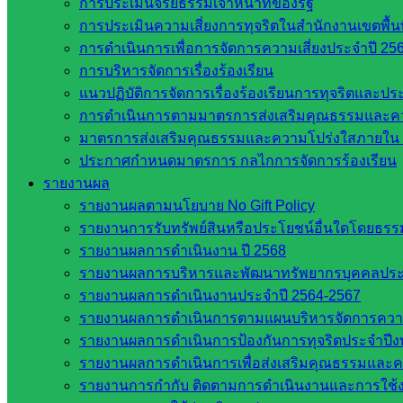
การประเมินจริยธรรมเจ้าหน้าที่ของรัฐ
โรงเรียนในสังกัด สพป.สระแก้ว เขต 2
การประเมินความเสี่ยงการทุจริตในสำนักงานเขตพื้
วิทยาลัยเทคนิคสระแก้ว
การดำเนินการเพื่อการจัดการความเสี่ยงประจำปี 25
วิทยาลัยเทคนิควังน้ำเย็น
การบริหารจัดการเรื่องร้องเรียน
กศน.สระแก้ว
แนวปฏิบัติการจัดการเรื่องร้องเรียนการทุจริตและป
การดำเนินการตามมาตรการส่งเสริมคุณธรรมและค
เว็บไซต์กลุ่มงานในสำนักงาน
มาตรการส่งเสริมคุณธรรมและความโปร่งใสภายใน 
ประกาศกำหนดมาตรการ กลไกการจัดการร้องเรียน
กลุ่มอำนวยการ
รายงานผล
กลุ่มบริหารงานงานเงินและสินทรัพย์
รายงานผลตามนโยบาย No Gift Policy
กลุ่มนโยบายและแผน
รายงานการรับทรัพย์สินหรือประโยชน์อื่นใดโดยธร
กลุ่มส่งเสริมการจัดการศึกษา
รายงานผลการดำเนินงาน ปี 2568
กลุ่มบริหารงานบุคคล
รายงานผลการบริหารและพัฒนาทรัพยากรบุคคลปร
กลุ่มพัฒนาครูและบุคลากรฯ
รายงานผลการดำเนินงานประจำปี 2564-2567
กลุ่มนิเทศติดตามและประเมินผลฯ
รายงานผลการดำเนินการตามแผนบริหารจัดการความเส
เว็บไซต์หลักสูตรต้านทุจริต
รายงานผลการดำเนินการป้องกันการทุจริตประจำปี
ห้องนิเทศ ศน.นิพนธ์ พรมพิไล
รายงานผลการดำเนินการเพื่อส่งเสริมคุณธรรมและ
ห้องนิเทศ ศน.ชยาธิศ/ศน.อัญชลี
รายงานการกำกับ ติดตามการดำเนินงานและการใช้ง
ห้องนิเทศ ดร.สราวดี เพ็งศรีโคตร