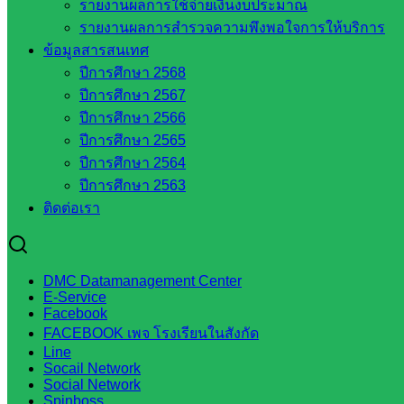
รายงานผลการใช้จ่ายเงินงบประมาณ
เว็บไซต์คณะกรรมการ ก.ต.ป.น.
รายงานผลการสำรวจความพึงพอใจการให้บริการ
เว็บไซต์ อ.ค.ก.ศ.เขตพื้นที่การศึกษา
ข้อมูลสารสนเทศ
ปีการศึกษา 2568
ดาวน์โหลดเอกสาร
ปีการศึกษา 2567
ปีการศึกษา 2566
กลุ่มอำนวยการ
ปีการศึกษา 2565
กลุ่มบริหารงานงานเงินและสินทรัพย์
ปีการศึกษา 2564
กลุ่มนโยบายและแผน
ปีการศึกษา 2563
กลุ่มส่งเสริมการจัดการศึกษา
ติดต่อเรา
กลุ่มบริหารงานบุคคล
กลุ่มพัฒนาครูและบุคลากรฯ
กลุ่มนิเทศติดตามและประเมินผลฯ
DMC Datamanagement Center
E-Service
::: ©2021 sakarea2.go.th. All rights reserved. Design By SK2 ICT T
Facebook
FACEBOOK เพจ โรงเรียนในสังกัด
Line
สอบถามได้นะคะ
Socail Network
Social Network
Spinboss