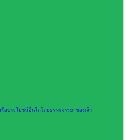
สินหรือประโยชน์อื่นใดโดยธรรมจรรยาของเจ้า