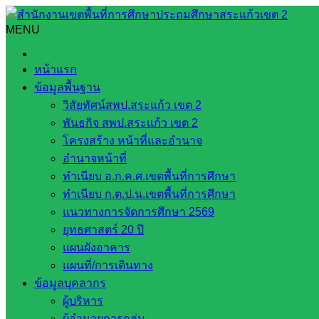
Skip
to
MENU
Search
Search
content
for:
กิจกรรมวันแม่แห่งชาติ ประจำปี 2565
หน้าแรก
ข้อมูลพื้นฐาน
กิจกรรมวันแม่แห่งชาติ ประจำปี 2565
วิสัยทัศน์สพป.สระแก้ว เขต 2
พันธกิจ สพป.สระแก้ว เขต 2
สิงหาคม 11, 2022
สิงหาคม 11, 2022
Klongyang Klong
โครงสร้าง หน้าที่และอำนาจ
อำนาจหน้าที่
11 สิงหาคม 2565 โรงเรียนบ้านคลองยางประชาสรรค์ จัดกิจกรรมว
ทำเนียบ อ.ก.ค.ศ.เขตพื้นที่การศึกษา
ทำเนียบ ก.ต.ป.น.เขตพื้นที่การศึกษา
เพื่อส่งเสริมให้ลูกได้ระลึกถึงพระคุณ และแสดงความรักความกตั
แนวทางการจัดการศึกษา 2569
ซึ่งเป็นผู้มีพระคุณอย่างสูง
ยุทธศาสตร์ 20 ปี
แผนผังอาคาร
แผนที่/การเดินทาง
ข้อมูลบุคลากร
ผู้บริหาร
ผู้อำนวยการกลุ่ม