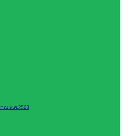
มาณ พ.ศ.2568