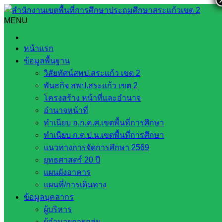
Skip
to
MENU
Search
Search
content
for:
กิจกรรมวันแม่แห่งชาติ
หน้าแรก
ข้อมูลพื้นฐาน
กิจกรรมวันแม่แห่งชาติ
วิสัยทัศน์สพป.สระแก้ว เขต 2
พันธกิจ สพป.สระแก้ว เขต 2
สิงหาคม 18, 2022
สิงหาคม 18, 2022
โครงสร้าง หน้าที่และอำนาจ
BANKAEWPETPLOY BANKAEWPETPLOY
กลุ่ม
อำนาจหน้าที่
อารยธรรมบูรพา
ทำเนียบ อ.ก.ค.ศ.เขตพื้นที่การศึกษา
ทำเนียบ ก.ต.ป.น.เขตพื้นที่การศึกษา
วันที่ ๑๑ สิงหาคม ๒๕๖๕
โรงเรียนบ้านแก้วเพชรพลอย จัด
แนวทางการจัดการศึกษา 2569
กิจกรรมวันแม่แห่งชาติ เพื่อเฉลิมพระเกียรติและน้อมรำลึกถึง
ยุทธศาสตร์ 20 ปี
พระมหากรุณาธิคุณ สมเด็จพระนางเจ้าสิริกิติ์ พระบรม
แผนผังอาคาร
ราชินีนาถ พระบรมราชชนนีพันปีหลวง เนื่องในวันเฉลิม
แผนที่/การเดินทาง
พระชนมพรรษา๙๐ พรรษา ๑๒ สิงหาคม ๒๕๖๕ โดยมีนาย
ข้อมูลบุคลากร
สำราญ หรบรรพ์ ประธานคณะกรรมการสถานศึกษาขั้นพื้นฐาน
ผู้บริหาร
เป็นประธานในพิธีถวายพานพุ่มสักการะ พร้อมด้วยผู้บริหาร ครู
ผู้อำนวยการกลุ่ม