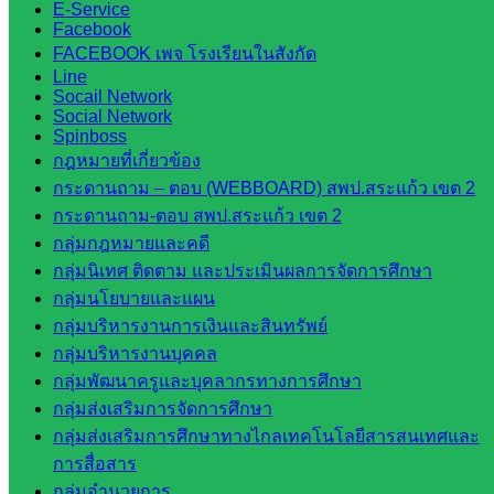
E-Service
กรมบัญชี
Facebook
FACEBOOK เพจ โรงเรียนในสังกัด
กลาง
Line
สำนักงาน
Socail Network
ส.ก.ส.ค
Social Network
Spinboss
กฎหมายที่เกี่ยวข้อง
หน่วยงาน
กระดานถาม – ตอบ (WEBBOARD) สพป.สระแก้ว เขต 2
ในจังหวัด
กระดานถาม-ตอบ สพป.สระแก้ว เขต 2
กลุ่มกฎหมายและคดี
สระแก้ว
กลุ่มนิเทศ ติดตาม และประเมินผลการจัดการศึกษา
กลุ่มนโยบายและแผน
จังหวัด
กลุ่มบริหารงานการเงินและสินทรัพย์
สระแก้ว
กลุ่มบริหารงานบุคคล
องค์การ
กลุ่มพัฒนาครูและบุคลากรทางการศึกษา
บริหาร
กลุ่มส่งเสริมการจัดการศึกษา
ส่วน
กลุ่มส่งเสริมการศึกษาทางไกลเทคโนโลยีสารสนเทศและ
จังหวัด
การสื่อสาร
สระแก้ว
กลุ่มอำนวยการ