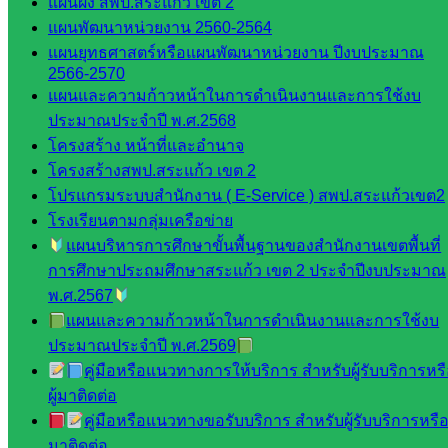
แผนผัง สพป.สระแก้ว เขต 2
เสริมการ
แผนพัฒนาหน่วยงาน 2560-2564
จัดการ
แผนยุทธศาสตร์หรือแผนพัฒนาหน่วยงาน ปีงบประมาณ
ศึกษา
2566-2570
กลุ่ม
แผนและความก้าวหน้าในการดำเนินงานและการใช้งบ
บริหาร
ประมาณประจำปี พ.ศ.2568
งาน
โครงสร้าง หน้าที่และอำนาจ
บุคคล
โครงสร้างสพป.สระแก้ว เขต 2
กลุ่ม
โปรแกรมระบบสำนักงาน ( E-Service ) สพป.สระแก้วเขต2
พัฒนาครู
โรงเรียนตามกลุ่มเครือข่าย
และบุ
แผนบริหารการศึกษาขั้นพื้นฐานของสำนักงานเขตพื้นที่
คลากรฯ
การศึกษาประถมศึกษาสระแก้ว เขต 2 ประจำปีงบประมาณ
กลุ่มนิ
พ.ศ.2567
เทศ
แผนและความก้าวหน้าในการดำเนินงานและการใช้งบ
ติดตาม
ประมาณประจำปี พ.ศ.2569
และประ
คู่มือหรือแนวทางการให้บริการ สำหรับผู้รับบริการหร
เมินผลฯ
ผู้มาติดต่อ
คู่มือหรือแนวทางขอรับบริการ สำหรับผู้รับบริการหรือผ
::: ©2021 sakarea2.go.th. All rights reserved. Design By SK2 ICT
TEAM :::
มาติดต่อ