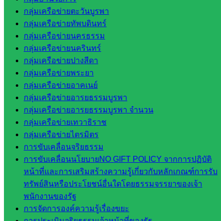
ศึกษาธิการ
กลุ่มเครือข่ายตะวันบูรพา
จังหวัด
กลุ่มเครือข่ายทัพบดินทร์
สระแก้ว
กลุ่มเครือข่ายนครธรรม
สำนักงาน
กลุ่มเครือข่ายนครินทร์
ส.ก.ส.ค.
กลุ่มเครือข่ายปางสีดา
จังหวัด
กลุ่มเครือข่ายพระยา
สระแก้ว
กลุ่มเครือข่ายอาคเนย์
สพป.
กลุ่มเครือข่ายอารยธรรมบูรพา
สระแก้ว
กลุ่มเครือข่ายอารยธรรมบูรพา จำนวน
เขต 1
กลุ่มเครือข่ายเทวาธิราช
สพป.สระแก้ว
กลุ่มเครือข่ายไตรมิตร
เขต 2
การขับเคลื่อนจริยธรรม
โรงเรียน
การขับเคลื่อนนโยบายNO GIFT POLICY จากการปฏิบัติ
ในสังกัด
หน้าที่และการเสริมสร้างความรู้เกี่ยวกับหลักเกณฑ์การรับ
สพป.สระแก้ว
ทรัพย์สินหรือประโยชน์อื่นใดโดยธรรมจรรยาของเจ้า
เขต 1
พนักงานของรัฐ
โรงเรียน
การจัดการองค์ความรู้เรื่องขยะ
ในสังกัด
การประเมินจริยธรรมเจ้าหน้าที่ของรัฐ