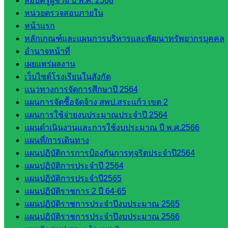
สอบครูผู้ช่วย ปี พ.ศ. 2568
ศึกษา
หน่วยตรวจสอบภายใน
หน้าแรก
ดาวน์โหลด
หลักเกณฑ์และแผนการบริหารและพัฒนาทรัพยากรบุคคล
อำนาจหน้าที่
เอกสาร
เผยแพร่ผลงาน
เว็บไซต์โรงเรียนในสังกัด
กลุ่
แนวทางการจัดการศึกษาปี 2564
มอำนวย
แผนการจัดซื้อจัดจ้าง สพป.สระแก้ว เขต 2
การ
แผนการใช้จ่ายงบประมาณประจำปี 2564
กลุ่ม
แผนดำเนินงานและการใช้งบประมาณ ปี พ.ศ.2566
บริหาร
แผนที่/การเดินทาง
งานงาน
แผนปฏิบัติการการป้องกันการทุจริตประจำปี2564
เงินและ
แผนปฏิบัติการประจำปี 2564
สินทรัพย์
แผนปฏิบัติการประจำปี2565
กลุ่มน
แผนปฏิบัติราชการ 2 ปี 64-65
โยบาย
แผนปฏิบัติราชการประจำปีงบประมาณ 2565
และแผน
แผนปฏิบัติราชการประจำปีงบประมาณ 2566
กลุ่มส่ง