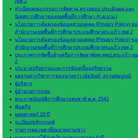
เขต 2
กลุ่ม
ทำเนียบคณะกรรมการติดตาม ตรวจสอบ ประเมินผล และ
พัฒนาครู
นิเทศการศึกษาของเขตพื้นที่การศึกษา (ก.ต.ป.น.)
และบุ
นโยบายการคุ้มครองข้อมูลส่วนบุคคล (Privacy Policy) ขอ
คลากรฯ
สำนักงานเขตพื้นที่การศึกษาประถมศึกษาสระแก้ว เขต 2
กลุ่มนิ
นโยบายการคุ้มครองข้อมูลส่วนบุคคล (Privacy Policy) ขอ
เทศ
สำนักงานเขตพื้นที่การศึกษาประถมศึกษาสระแก้ว เขต 2
ติดตาม
ประกาศการจัดซื้อจ้างหรือการจัดหาพัสดุ สพป.สระแก้ว เข
และประ
2
เมินผลฯ
ประมวลจริยธรรมและการขับเคลื่อนจริยธรรม
ผลงานทางวิชาการของนางสาว ณัฐนันท์ สรวงสมบูรณ์
เว็บไซต์
ผู้บริหาร
หลักสูตร
ผู้อำนวยการกลุ่ม
ต้าน
พระราชบัญญัติการศึกษาแห่งชาติ พ.ศ. 2542
ทุจริต
พันธกิจ
ห้อง
ยุทธศาสตร์ 20 ปี
นิเทศ
ระเบียบ/หลักเกณฑ์
ศน.นิพนธ์
รายการผอ.เขต เยี่ยมยามถามข่าว
พรมพิไล
รายงานการใช้จ่ายเงินงบประมาณประจำปี