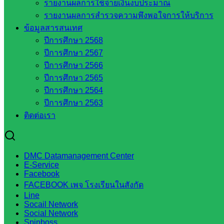
รายงานผลการใช้จ่ายเงินงบประมาณ
เว็บไซต์กลุ่มงานในสำนักงาน
รายงานผลการสำรวจความพึงพอใจการให้บริการ
ข้อมูลสารสนเทศ
กลุ่มอำนวยการ
ปีการศึกษา 2568
กลุ่มบริหารงานงานเงินและสินทรัพย์
ปีการศึกษา 2567
กลุ่มนโยบายและแผน
ปีการศึกษา 2566
กลุ่มส่งเสริมการจัดการศึกษา
ปีการศึกษา 2565
กลุ่มบริหารงานบุคคล
ปีการศึกษา 2564
กลุ่มพัฒนาครูและบุคลากรฯ
ปีการศึกษา 2563
กลุ่มนิเทศติดตามและประเมินผลฯ
ติดต่อเรา
เว็บไซต์หลักสูตรต้านทุจริต
ห้องนิเทศ ศน.นิพนธ์ พรมพิไล
ห้องนิเทศ ศน.ชยาธิศ/ศน.อัญชลี
DMC Datamanagement Center
ห้องนิเทศ ดร.สราวดี เพ็งศรีโคตร
E-Service
Facebook
เว็บไซต์คณะกรรมการ ก.ต.ป.น.
FACEBOOK เพจ โรงเรียนในสังกัด
เว็บไซต์ อ.ค.ก.ศ.เขตพื้นที่การศึกษา
Line
Socail Network
ดาวน์โหลดเอกสาร
Social Network
Spinboss