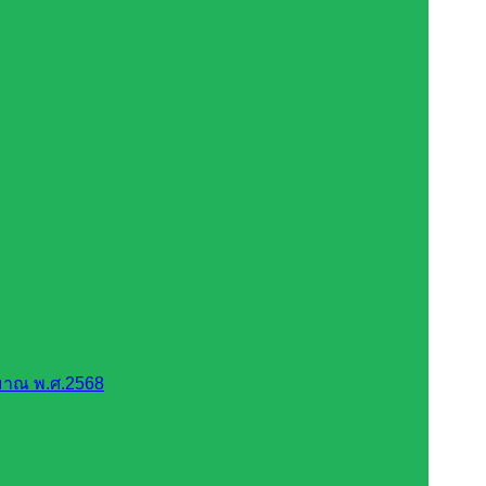
มาณ พ.ศ.2568