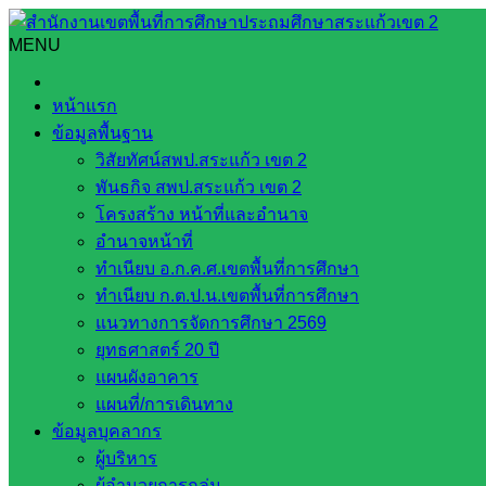
Skip
to
MENU
Search
Search
content
for:
กิจกรรมวันวิทยาศาสตร์แห่งชาติ ประจำปีการศึกษา ๒๕๖๕
หน้าแรก
ข้อมูลพื้นฐาน
กิจกรรมวันวิทยาศาสตร์แห่งชาติ ประจำป
วิสัยทัศน์สพป.สระแก้ว เขต 2
พันธกิจ สพป.สระแก้ว เขต 2
สิงหาคม 27, 2022
สิงหาคม 31, 2022
bankokjang bank
โครงสร้าง หน้าที่และอำนาจ
อำนาจหน้าที่
วันพฤหัสบดีที่ ๑๘ สิงหาคม พ.ศ. ๒๕๖๕ นำโดยนางสาวสุจิตรา อุ
ทำเนียบ อ.ก.ค.ศ.เขตพื้นที่การศึกษา
เทิดพระเกียรติและสดุดี ในพระปรีชาสามารถของพระบาทสมเด็จพร
ทำเนียบ ก.ต.ป.น.เขตพื้นที่การศึกษา
มากขึ้น โดยมีกิจกรรมต่างๆมากมายเพื่อให้นักเรียนได้เกิดความร
แนวทางการจัดการศึกษา 2569
ยุทธศาสตร์ 20 ปี
แผนผังอาคาร
แผนที่/การเดินทาง
ข้อมูลบุคลากร
ผู้บริหาร
ผู้อำนวยการกลุ่ม