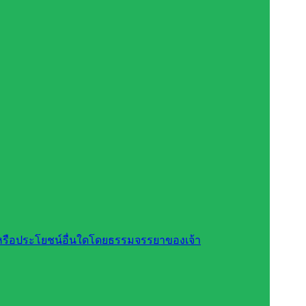
สินหรือประโยชน์อื่นใดโดยธรรมจรรยาของเจ้า