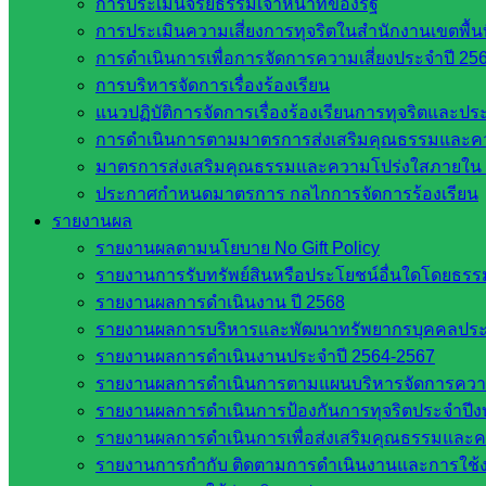
การประเมินจริยธรรมเจ้าหน้าที่ของรัฐ
เว็บไซต์ สพป. ในสังกัด สพฐ.
การประเมินความเสี่ยงการทุจริตในสำนักงานเขตพื้
กรมบัญชีกลาง
การดำเนินการเพื่อการจัดการความเสี่ยงประจำปี 25
สำนักงาน ส.ก.ส.ค
การบริหารจัดการเรื่องร้องเรียน
แนวปฏิบัติการจัดการเรื่องร้องเรียนการทุจริตและป
หน่วยงานในจังหวัดสระแก้ว
การดำเนินการตามมาตรการส่งเสริมคุณธรรมและค
มาตรการส่งเสริมคุณธรรมและความโปร่งใสภายใน 
จังหวัดสระแก้ว
ประกาศกำหนดมาตรการ กลไกการจัดการร้องเรียน
องค์การบริหารส่วนจังหวัดสระแก้ว
รายงานผล
ศึกษาธิการจังหวัดสระแก้ว
รายงานผลตามนโยบาย No Gift Policy
สำนักงาน ส.ก.ส.ค. จังหวัดสระแก้ว
รายงานการรับทรัพย์สินหรือประโยชน์อื่นใดโดยธร
สพป. สระแก้วเขต 1
รายงานผลการดำเนินงาน ปี 2568
สพป.สระแก้ว เขต 2
รายงานผลการบริหารและพัฒนาทรัพยากรบุคคลปร
โรงเรียนในสังกัด สพป.สระแก้ว เขต 1
รายงานผลการดำเนินงานประจำปี 2564-2567
โรงเรียนในสังกัด สพป.สระแก้ว เขต 2
รายงานผลการดำเนินการตามแผนบริหารจัดการความเส
วิทยาลัยเทคนิคสระแก้ว
รายงานผลการดำเนินการป้องกันการทุจริตประจำปี
วิทยาลัยเทคนิควังน้ำเย็น
รายงานผลการดำเนินการเพื่อส่งเสริมคุณธรรมและ
กศน.สระแก้ว
รายงานการกำกับ ติดตามการดำเนินงานและการใช้ง