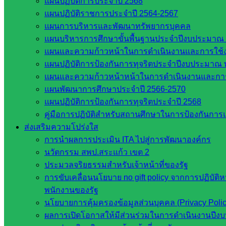
แผนปฏิบัติการประจำปี 2568
แผนปฏิบัติราชการประจำปี 2564-2567
แผนการบริหารและพัฒนาทรัพยากรบุคคล
แผนบริหารการศึกษาขั้นพื้นฐานประจำปีงบประมาณ 
แผนและความก้าวหน้าในการดำเนินงานและการใช
แผนปฏิบัติการป้องกันการทุจริตประจำปีงบประมาณ 
bankokjang bankokjang
แผนและความก้าวหน้าหน้าในการดำเนินงานและกา
แผนพัฒนาการศึกษาประจำปี 2566-2570
หน่วยงานที่เกี่ยวข้อง
แผนปฏิบัติการป้องกันการทุจริตประจำปี 2568
คู่มือการปฏิบัติสำหรับสถานศึกษาในการป้องกันกา
กระทรวงศึกษาธิการ
ส่งเสริมความโปร่งใส
กระทรวงการอุดมศึกษา
การนำผลการประเมิน ITA ไปสู่การพัฒนาองค์กร
สำนักงานเลขาธิการสภาการศึกษา
นวัตกรรม สพป.สระแก้ว เขต 2
สำนักงานคณะกรรมการการอาชีวศึกษา
ประมวลจริยธรรมสำหรับเจ้าหน้าที่ของรัฐ
สำนักงานคณะกรรมการการศึกษาขั้นพื้น
การขับเคลื่อนนโยบาย no gift policy จากการปฏิบัติ
ฐาน
พนักงานของรัฐ
รายชื่อมหาวิทยาลัยในประเทศไทย
นโยบายการคุ้มครองข้อมูลส่วนบุคคล (Privacy Poli
เว็บไซต์สำนักต่าง ๆ ใน สพฐ.
ผลการเปิดโอกาสให้มีส่วนร่วมในการดำเนินงานปีง
เว็บไซต์ สพม. ในสังกัด สพฐ.