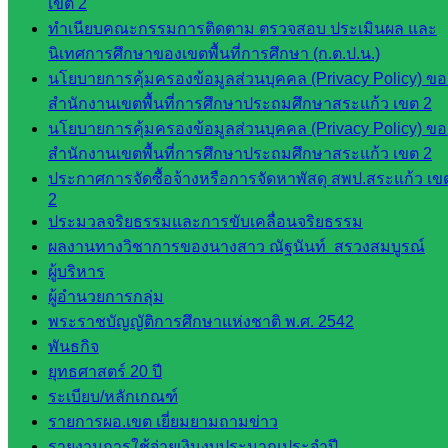
เขต 2
โรงเรียน
ทำเนียบคณะกรรมการติดตาม ตรวจสอบ ประเมินผล และ
ในสังกัด
นิเทศการศึกษาของเขตพื้นที่การศึกษา (ก.ต.ป.น.)
สพป.สระแก้ว
นโยบายการคุ้มครองข้อมูลส่วนบุคคล (Privacy Policy) ขอ
เขต 2
สำนักงานเขตพื้นที่การศึกษาประถมศึกษาสระแก้ว เขต 2
วิทยาลัย
นโยบายการคุ้มครองข้อมูลส่วนบุคคล (Privacy Policy) ขอ
เทคนิค
สำนักงานเขตพื้นที่การศึกษาประถมศึกษาสระแก้ว เขต 2
สระแก้ว
ประกาศการจัดซื้อจ้างหรือการจัดหาพัสดุ สพป.สระแก้ว เข
วิทยาลัย
2
เทคนิค
ประมวลจริยธรรมและการขับเคลื่อนจริยธรรม
วังน้ำเย็น
ผลงานทางวิชาการของนางสาว ณัฐนันท์ สรวงสมบูรณ์
กศน.สระแก้ว
ผู้บริหาร
ผู้อำนวยการกลุ่ม
เว็บไซต์
พระราชบัญญัติการศึกษาแห่งชาติ พ.ศ. 2542
พันธกิจ
กลุ่มงาน
ยุทธศาสตร์ 20 ปี
ใน
ระเบียบ/หลักเกณฑ์
รายการผอ.เขต เยี่ยมยามถามข่าว
สำนักงาน
รายงานการใช้จ่ายเงินงบประมาณประจำปี