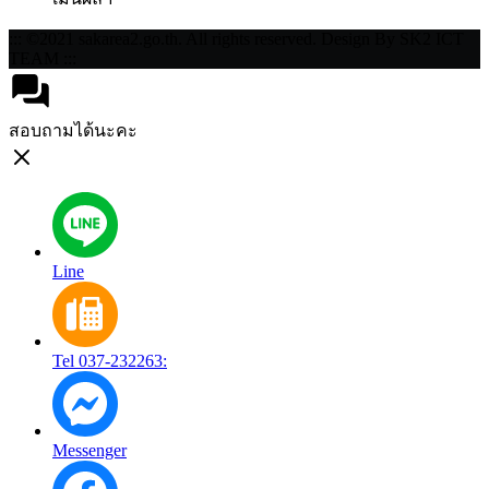
::: ©2021 sakarea2.go.th. All rights reserved. Design By SK2 ICT
TEAM :::
สอบถามได้นะคะ
Line
Tel 037-232263:
Messenger