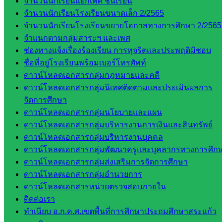
จำนวนนักเรียนแยกเพศ ชั้นเรียน
จังหวัด
จำนวนนักเรียนโรงเรียนขนาดเล็ก 2/2565
สระแก้ว
จำนวนนักเรียนโรงเรียนขยายโอกาสทางการศึกษา 2/2565
ศึกษาธิการ
จำแนกตามกลุ่มสาระฯ และเพศ
จังหวัด
ช่องทางแจ้งเรื่องร้องเรียน การทุจริตและประพฤติมิชอบ
สระแก้ว
ชื่อที่อยู่โรงเรียนพร้อมเบอร์โทรศัพท์
สำนักงาน
ดาวน์โหลดเอกสารกลุ่มกฎหมายและคดี
ส.ก.ส.ค.
ดาวน์โหลดเอกสารกลุ่มนิเทศติดตามและประเมินผลการ
จังหวัด
จัดการศึกษา
สระแก้ว
ดาวน์โหลดเอกสารกลุ่มนโยบายและแผน
สพป.
ดาวน์โหลดเอกสารกลุ่มบริหารงานการเงินและสินทรัพย์
สระแก้ว
ดาวน์โหลดเอกสารกลุ่มบริหารงานบุคคล
เขต 1
ดาวน์โหลดเอกสารกลุ่มพัฒนาครูและบุคลากรทางการศึก
สพป.สระแก้ว
ดาวน์โหลดเอกสารกลุ่มส่งเสริมการจัดการศึกษา
เขต 2
ดาวน์โหลดเอกสารกลุ่มอำนวยการ
โรงเรียน
ดาวน์โหลดเอกสารหน่วยตรวจสอบภายใน
ในสังกัด
ติดต่อเรา
สพป.สระแก้ว
ทำเนียบ อ.ก.ค.ศ.เขตพื้นที่การศึกษาประถมศึกษาสระแก้ว
เขต 1