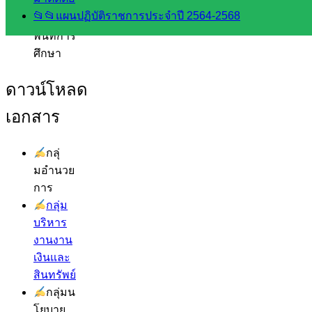
เว็บไซต์
📂📂แผนปฏิบัติราชการประจำปี 2564-2568
อ.ค.ก.ศ.เขต
พื้นที่การ
ศึกษา
ดาวน์โหลด
เอกสาร
กลุ่
มอำนวย
การ
กลุ่ม
บริหาร
งานงาน
เงินและ
สินทรัพย์
กลุ่มน
โยบาย