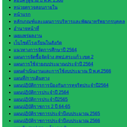
สอบครูผู้ช่วย ปี พ.ศ. 2568
งาน
หน่วยตรวจสอบภายใน
บุคคล
หน้าแรก
กลุ่ม
หลักเกณฑ์และแผนการบริหารและพัฒนาทรัพยากรบุคคล
พัฒนาครู
อำนาจหน้าที่
และบุ
เผยแพร่ผลงาน
คลากรฯ
เว็บไซต์โรงเรียนในสังกัด
กลุ่มนิ
แนวทางการจัดการศึกษาปี 2564
เทศ
แผนการจัดซื้อจัดจ้าง สพป.สระแก้ว เขต 2
ติดตาม
แผนการใช้จ่ายงบประมาณประจำปี 2564
และประ
แผนดำเนินงานและการใช้งบประมาณ ปี พ.ศ.2566
เมินผลฯ
แผนที่/การเดินทาง
แผนปฏิบัติการการป้องกันการทุจริตประจำปี2564
เว็บไซต์
แผนปฏิบัติการประจำปี 2564
หลักสูตร
แผนปฏิบัติการประจำปี2565
ต้าน
แผนปฏิบัติราชการ 2 ปี 64-65
ทุจริต
แผนปฏิบัติราชการประจำปีงบประมาณ 2565
ห้อง
แผนปฏิบัติราชการประจำปีงบประมาณ 2566
นิเทศ