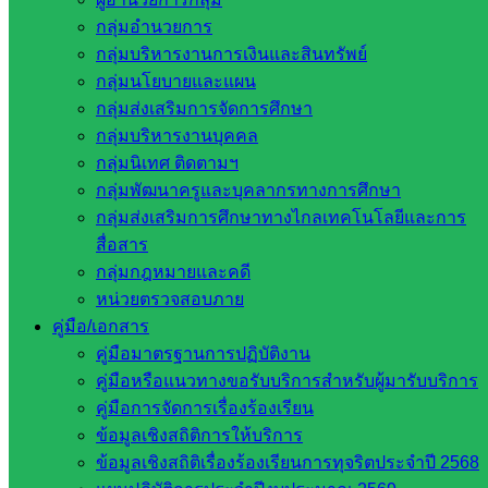
น. ณ ห้องประชุม สพฐ. 1 (อาคาร สพฐ. 4
กลุ่มอำนวยการ
กลุ่มบริหารงานการเงินและสินทรัพย์
ชั้น 2)
กลุ่มนโยบายและแผน
กลุ่มส่งเสริมการจัดการศึกษา
กุมภาพันธ์ 9, 2023
กุมภาพันธ์ 9, 2023
นโยบายและ
กลุ่มบริหารงานบุคคล
แผน
กลุ่มนโยบายและแผน
กลุ่มนิเทศ ติดตามฯ
กลุ่มพัฒนาครูและบุคลากรทางการศึกษา
วันพฤหัสบดีที่ 9 กุมภาพันธ์ 2566 ..เวลา 08.30 น. นายชัยนรินท์ ว
กลุ่มส่งเสริมการศึกษาทางไกลเทคโนโลยีและการ
สอื้นรัมย์ ผู้อำนวยการสำนักงานเขตพื้นที่การศึกษาประถม
สื่อสาร
ศึกษาสระแก้ว เขต 2 พร้อมด้วย นายปรีดี โสโป รองผู้อำนวยการ
กลุ่มกฎหมายและคดี
สำนักงานเขตพื้นที่การศึกษาประถมศึกษาสระแก้ว เขต 2 นาย
หน่วยตรวจสอบภาย
ทนงศักดิ์ คงเจริญสุข รองผู้อำนวยการสำนักงานเขตพื้นที่การ
คู่มือ/เอกสาร
ศึกษาประถมศึกษาสระแก้ว เขต 2 และเจ้าหน้าที่ผู้รับผิดชอบการ
คู่มือมาตรฐานการปฏิบัติงาน
รายงานตัวชี้วัดนโยบายเร่งด่วน (Quick Policy : QP) และตัวชี้วัด
คู่มือหรือแนวทางขอรับบริการสำหรับผู้มารับบริการ
แผนปฏิบัติราชการ (Action Plan : AP) เข้าร่วมการประชุมรูป
คู่มือการจัดการเรื่องร้องเรียน
แบบออนไลน์ผ่านแอปพลิเคชัน ZOOM เรื่องการสร้างความ
ข้อมูลเชิงสถิติการให้บริการ
เข้าใจการติดตาม ประเมินผลการบริหารและการจัดการศึกษา
ข้อมูลเชิงสถิติเรื่องร้องเรียนการทุจริตประจำปี 2568
ขั้นพื้นฐาน ของสำนักงานคณะกรรมการการศึกษาขั้นพื้นฐาน