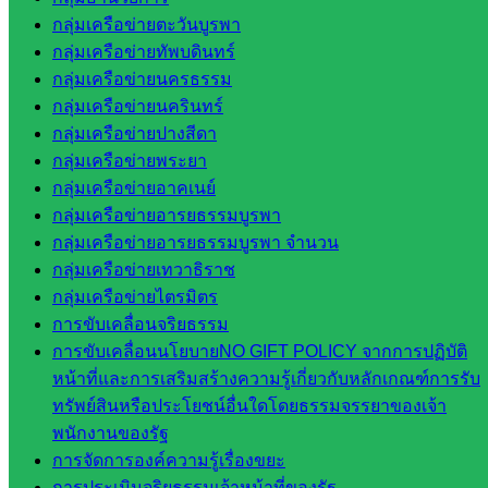
คณะ
กลุ่มเครือข่ายตะวันบูรพา
กรรมการ
กลุ่มเครือข่ายทัพบดินทร์
การศึกษา
กลุ่มเครือข่ายนครธรรม
ขั้นพื้น
กลุ่มเครือข่ายนครินทร์
ฐาน
กลุ่มเครือข่ายปางสีดา
รายชื่อ
กลุ่มเครือข่ายพระยา
มหาวิทยาลัย
กลุ่มเครือข่ายอาคเนย์
ใน
กลุ่มเครือข่ายอารยธรรมบูรพา
ประเทศไทย
กลุ่มเครือข่ายอารยธรรมบูรพา จำนวน
เว็บไซต์
กลุ่มเครือข่ายเทวาธิราช
สำนักต่าง
กลุ่มเครือข่ายไตรมิตร
ๆ ใน
การขับเคลื่อนจริยธรรม
สพฐ.
การขับเคลื่อนนโยบายNO GIFT POLICY จากการปฏิบัติ
เว็บไซต์
หน้าที่และการเสริมสร้างความรู้เกี่ยวกับหลักเกณฑ์การรับ
สพม. ใน
ทรัพย์สินหรือประโยชน์อื่นใดโดยธรรมจรรยาของเจ้า
สังกัด
พนักงานของรัฐ
สพฐ.
การจัดการองค์ความรู้เรื่องขยะ
เว็บไซต์
การประเมินจริยธรรมเจ้าหน้าที่ของรัฐ