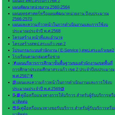
แผนผัง สพป.สระแก้ว เขต 2
ศน.นิพนธ์
แผนพัฒนาหน่วยงาน 2560-2564
พรมพิไล
แผนยุทธศาสตร์หรือแผนพัฒนาหน่วยงาน ปีงบประมาณ
ห้อง
2566-2570
นิเทศ
แผนและความก้าวหน้าในการดำเนินงานและการใช้งบ
ศน.ชยา
ประมาณประจำปี พ.ศ.2568
ธิศ/
โครงสร้าง หน้าที่และอำนาจ
ศน.อัญชลี
โครงสร้างสพป.สระแก้ว เขต 2
ห้อง
โปรแกรมระบบสำนักงาน ( E-Service ) สพป.สระแก้วเขต2
นิเทศ
โรงเรียนตามกลุ่มเครือข่าย
ดร.สราว
🔰แผนบริหารการศึกษาขั้นพื้นฐานของสำนักงานเขตพื้นที่
ดี เพ็งศรี
การศึกษาประถมศึกษาสระแก้ว เขต 2 ประจำปีงบประมาณ
โคตร
พ.ศ.2567🔰
📗แผนและความก้าวหน้าในการดำเนินงานและการใช้งบ
เว็บไซต์
ประมาณประจำปี พ.ศ.2569📗
คณะ
📝📘คู่มือหรือแนวทางการให้บริการ สำหรับผู้รับบริการหรือผ
กรรมการ
มาติดต่อ
ก.ต.ป.น.
📕📝คู่มือหรือแนวทางขอรับบริการ สำหรับผู้รับบริการหรือผู
มาติดต่อ