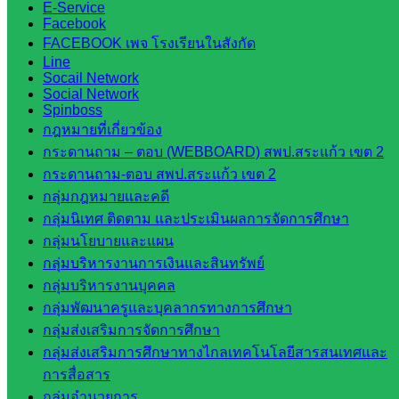
E-Service
ที่เกี่ยวข้อง
Facebook
FACEBOOK เพจ โรงเรียนในสังกัด
Line
กระทรวง
Socail Network
ศึกษาธิการ
Social Network
Spinboss
กระทรวง
กฎหมายที่เกี่ยวข้อง
การ
กระดานถาม – ตอบ (WEBBOARD) สพป.สระแก้ว เขต 2
อุดมศึกษา
กระดานถาม-ตอบ สพป.สระแก้ว เขต 2
สำนักงาน
กลุ่มกฎหมายและคดี
เลขาธิการ
กลุ่มนิเทศ ติดตาม และประเมินผลการจัดการศึกษา
สภาการ
กลุ่มนโยบายและแผน
ศึกษา
กลุ่มบริหารงานการเงินและสินทรัพย์
สำนักงาน
กลุ่มบริหารงานบุคคล
คณะ
กลุ่มพัฒนาครูและบุคลากรทางการศึกษา
กรรมการ
กลุ่มส่งเสริมการจัดการศึกษา
การ
กลุ่มส่งเสริมการศึกษาทางไกลเทคโนโลยีสารสนเทศและ
อาชีวศึกษา
การสื่อสาร
สำนักงาน
กลุ่มอำนวยการ