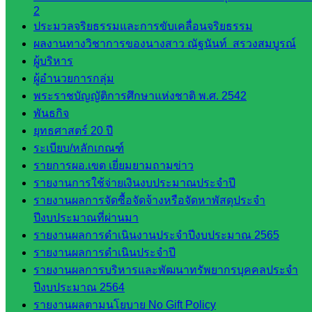
ดร.สราว
2
ดี เพ็งศรี
ประมวลจริยธรรมและการขับเคลื่อนจริยธรรม
โคตร
ผลงานทางวิชาการของนางสาว ณัฐนันท์ สรวงสมบูรณ์
ผู้บริหาร
เว็บไซต์
ผู้อำนวยการกลุ่ม
คณะ
พระราชบัญญัติการศึกษาแห่งชาติ พ.ศ. 2542
กรรมการ
พันธกิจ
ก.ต.ป.น.
ยุทธศาสตร์ 20 ปี
ระเบียบ/หลักเกณฑ์
เว็บไซต์
รายการผอ.เขต เยี่ยมยามถามข่าว
อ.ค.ก.ศ.เขต
รายงานการใช้จ่ายเงินงบประมาณประจำปี
พื้นที่การ
รายงานผลการจัดซื้อจัดจ้างหรือจัดหาพัสดุประจำ
ศึกษา
ปีงบประมาณที่ผ่านมา
รายงานผลการดำเนินงานประจำปีงบประมาณ 2565
ดาวน์โหลด
รายงานผลการดำเนินประจำปี
เอกสาร
รายงานผลการบริหารและพัฒนาทรัพยากรบุคคลประจำ
ปีงบประมาณ 2564
กลุ่
รายงานผลตามนโยบาย No Gift Policy