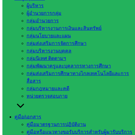
๒๕๖๕ โดยมีโรงเรียนเข้าสอบ จำนวน ๖ โรงเรียน คือ โรงเรียน
ผู้บริหาร
บ้านหนองบัว โรงเรียนบ้านหันทราย โรงเรียนบ้านเหล่าอ้อย
ผู้อำนวยการกลุ่ม
โรงเรียน ส.ไทยเสรีอุตสาหกรรม ๓ โรงเรียนบ้านท่าข้าม และ
กลุ่มอำนวยการ
โรงเรียนบ้านหนองสังข์ จำนวนนักเรียนทั้งสิ้น ๘๔ คน
กลุ่มบริหารงานการเงินและสินทรัพย์
กลุ่มนโยบายและแผน
ให้การต้อนรับนายภาณุวัฒน์ คุณเวียน รองผู้อำนวยการ
กลุ่มส่งเสริมการจัดการศึกษา
สำนักงานเขตพื้นที่การศึกษาประถมศึกษาสระแก้ว เขต ๒ และ
กลุ่มบริหารงานบุคคล
นางฐิติวรดา ผักไหม ผู้อำนวยการกลุ่มอำนวยการ สำนักงานเขต
กลุ่มนิเทศ ติดตามฯ
พื้นที่การศึกษาประถมศึกษาสระแก้ว เขต ๒ ที่เดินทางมาตรวจ
กลุ่มพัฒนาครูและบุคลากรทางการศึกษา
เยี่ยมสนามสอบ ให้กำลังใจคณะทำงาน คณะกรรมการคุมสอบ
กลุ่มส่งเสริมการศึกษาทางไกลเทคโนโลยีและการ
และนักเรียน ในการสอบ O-NET ครั้งนี้ โรงเรียนขอขอบคุณเป็น
สื่อสาร
อย่างสูงมา ณ โอกาสนี้
กลุ่มกฎหมายและคดี
ภาพ: นางสิริลักษณ์ ประดุจพรม
หน่วยตรวจสอบภาย
ข่าว: นางสุภาวดี ประเสริฐสรรค์
คู่มือ/เอกสาร
อำนวยการ: นายชานนท์ เจริญธรรมดี
คู่มือมาตรฐานการปฏิบัติงาน
คู่มือหรือแนวทางขอรับบริการสำหรับผู้มารับบริการ