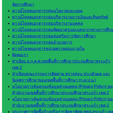
และประ
จัดการศึกษา
เมินผลฯ
ดาวน์โหลดเอกสารกลุ่มนโยบายและแผน
ดาวน์โหลดเอกสารกลุ่มบริหารงานการเงินและสินทรัพย์
เว็บไซต์
ดาวน์โหลดเอกสารกลุ่มบริหารงานบุคคล
หลักสูตร
ดาวน์โหลดเอกสารกลุ่มพัฒนาครูและบุคลากรทางการศึก
ต้าน
ดาวน์โหลดเอกสารกลุ่มส่งเสริมการจัดการศึกษา
ทุจริต
ดาวน์โหลดเอกสารกลุ่มอำนวยการ
ห้อง
ดาวน์โหลดเอกสารหน่วยตรวจสอบภายใน
นิเทศ
ติดต่อเรา
ศน.นิพนธ์
ทำเนียบ อ.ก.ค.ศ.เขตพื้นที่การศึกษาประถมศึกษาสระแก้ว
พรมพิไล
เขต 2
ห้อง
ทำเนียบคณะกรรมการติดตาม ตรวจสอบ ประเมินผล และ
นิเทศ
นิเทศการศึกษาของเขตพื้นที่การศึกษา (ก.ต.ป.น.)
ศน.ชยา
นโยบายการคุ้มครองข้อมูลส่วนบุคคล (Privacy Policy) ขอ
ธิศ/
สำนักงานเขตพื้นที่การศึกษาประถมศึกษาสระแก้ว เขต 2
ศน.อัญชลี
นโยบายการคุ้มครองข้อมูลส่วนบุคคล (Privacy Policy) ขอ
ห้อง
สำนักงานเขตพื้นที่การศึกษาประถมศึกษาสระแก้ว เขต 2
นิเทศ
ประกาศการจัดซื้อจ้างหรือการจัดหาพัสดุ สพป.สระแก้ว เข