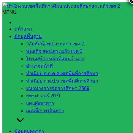
Skip
to
MENU
Search
Search
content
for:
การจัดการทดสอบ O-NET ชั้นมัธยมศึกษาปีที่ ๓ ปีการศึกษา
หน้าแรก
๒๕๖๕
ข้อมูลพื้นฐาน
วิสัยทัศน์สพป.สระแก้ว เขต 2
การจัดการทดสอบ O-NET ชั้นมัธยมศึกษา
พันธกิจ สพป.สระแก้ว เขต 2
ปีที่ ๓ ปีการศึกษา ๒๕๖๕
โครงสร้าง หน้าที่และอำนาจ
อำนาจหน้าที่
ทำเนียบ อ.ก.ค.ศ.เขตพื้นที่การศึกษา
กุมภาพันธ์ 12, 2023
กุมภาพันธ์ 12, 2023
Nongsang
ทำเนียบ ก.ต.ป.น.เขตพื้นที่การศึกษา
Nongsang
กลุ่มตะวันบูรพา
แนวทางการจัดการศึกษา 2569
ยุทธศาสตร์ 20 ปี
วันอาทิตย์ที่ ๑๒ กุมภาพันธ์ ๒๕๖๖ โรงเรียนบ้านหนองสังข์ นำ
แผนผังอาคาร
โดยนายชานนท์ เจริญธรรมดี ผู้อำนวยการโรงเรียนบ้านหนอง
แผนที่/การเดินทาง
สังข์ ปฏิบัติหน้าที่หัวหน้าสนามสอบโรงเรียนบ้านหนองสังข์
พร้อมด้วยคณะทำงาน คณะกรรมการคุมสอบ ดำเนินการ
จัดการทดสอบ O-NET ระดับชั้นมัธยมศึกษาปีที่ ๓ ปีการศึกษา
ข้อมูลบุคลากร