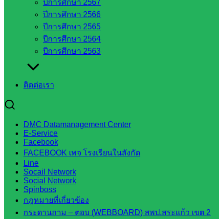
ปีการศึกษา 2567
ในจังหวัด
ปีการศึกษา 2566
สระแก้ว
ปีการศึกษา 2565
ปีการศึกษา 2564
ปีการศึกษา 2563
จังหวัด
สระแก้ว
องค์การ
ติดต่อเรา
บริหาร
ส่วน
จังหวัด
DMC Datamanagement Center
สระแก้ว
E-Service
ศึกษาธิการ
Facebook
จังหวัด
FACEBOOK เพจ โรงเรียนในสังกัด
สระแก้ว
Line
Socail Network
สำนักงาน
Social Network
ส.ก.ส.ค.
Spinboss
จังหวัด
กฎหมายที่เกี่ยวข้อง
สระแก้ว
กระดานถาม – ตอบ (WEBBOARD) สพป.สระแก้ว เขต 2