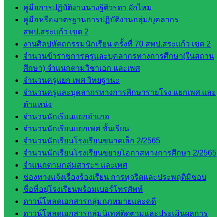
งานงาน
คู่มือการปฏิบัติงานนางฐิติวรดา ผักไหม
เงินและ
คู่มือหรือมาตรฐานการปฏิบัติงานกลุ่ม/บุคลากร
สินทรัพย์
สพป.สระแก้ว เขต 2
กลุ่มน
งานศิลปหัตถกรรมนักเรียน ครั้งที่ 70 สพป.สระแก้ว เขต 2
โยบาย
จำนวนข้าราชการครูและบุคลากรทางการศึกษา(ในสถาน
และแผน
ศึกษา) จำแนกตามวิชาเอก และเพศ
กลุ่มส่ง
จำนวนครูแยก เพศ วิทยฐานะ
เสริมการ
จำนวนครูและบุคลากรทางการศึกษารายโรง แยกเพศ และ
จัดการ
ตำแหน่ง
ศึกษา
จำนวนนักเรียนแยกอำเภอ
กลุ่ม
จำนวนนักเรียนแยกเพศ ชั้นเรียน
บริหาร
จำนวนนักเรียนโรงเรียนขนาดเล็ก 2/2565
งาน
จำนวนนักเรียนโรงเรียนขยายโอกาสทางการศึกษา 2/2565
บุคคล
จำแนกตามกลุ่มสาระฯ และเพศ
กลุ่ม
ช่องทางแจ้งเรื่องร้องเรียน การทุจริตและประพฤติมิชอบ
พัฒนาครู
ชื่อที่อยู่โรงเรียนพร้อมเบอร์โทรศัพท์
และบุ
ดาวน์โหลดเอกสารกลุ่มกฎหมายและคดี
คลากรฯ
ดาวน์โหลดเอกสารกลุ่มนิเทศติดตามและประเมินผลการ