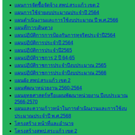
บริหาร
แผนการจัดซื้อจัดจ้าง สพป.สระแก้ว เขต 2
งาน
แผนการใช้จ่ายงบประมาณประจำปี 2564
บุคคล
แผนดำเนินงานและการใช้งบประมาณ ปี พ.ศ.2566
กลุ่ม
แผนที่/การเดินทาง
พัฒนาครู
แผนปฏิบัติการการป้องกันการทุจริตประจำปี2564
และบุ
แผนปฏิบัติการประจำปี 2564
คลากรฯ
แผนปฏิบัติการประจำปี2565
กลุ่มนิ
แผนปฏิบัติราชการ 2 ปี 64-65
เทศ
แผนปฏิบัติราชการประจำปีงบประมาณ 2565
ติดตาม
แผนปฏิบัติราชการประจำปีงบประมาณ 2566
และประ
แผนผัง สพป.สระแก้ว เขต 2
เมินผลฯ
แผนพัฒนาหน่วยงาน 2560-2564
แผนยุทธศาสตร์หรือแผนพัฒนาหน่วยงาน ปีงบประมาณ
::: ©2021 sakarea2.go.th. All rights reserved. Design By SK2 ICT
2566-2570
TEAM :::
แผนและความก้าวหน้าในการดำเนินงานและการใช้งบ
ประมาณประจำปี พ.ศ.2568
โครงสร้าง หน้าที่และอำนาจ
สอบถามได้นะคะ
โครงสร้างสพป.สระแก้ว เขต 2