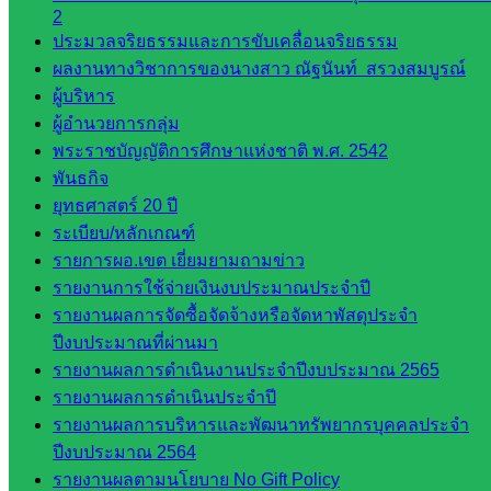
ศน.อัญชลี
2
ห้อง
ประมวลจริยธรรมและการขับเคลื่อนจริยธรรม
นิเทศ
ผลงานทางวิชาการของนางสาว ณัฐนันท์ สรวงสมบูรณ์
ดร.สราว
ผู้บริหาร
ดี เพ็งศรี
ผู้อำนวยการกลุ่ม
โคตร
พระราชบัญญัติการศึกษาแห่งชาติ พ.ศ. 2542
พันธกิจ
เว็บไซต์
ยุทธศาสตร์ 20 ปี
คณะ
ระเบียบ/หลักเกณฑ์
กรรมการ
รายการผอ.เขต เยี่ยมยามถามข่าว
ก.ต.ป.น.
รายงานการใช้จ่ายเงินงบประมาณประจำปี
รายงานผลการจัดซื้อจัดจ้างหรือจัดหาพัสดุประจำ
เว็บไซต์
ปีงบประมาณที่ผ่านมา
อ.ค.ก.ศ.เขต
รายงานผลการดำเนินงานประจำปีงบประมาณ 2565
พื้นที่การ
รายงานผลการดำเนินประจำปี
ศึกษา
รายงานผลการบริหารและพัฒนาทรัพยากรบุคคลประจำ
ปีงบประมาณ 2564
ดาวน์โหลด
รายงานผลตามนโยบาย No Gift Policy