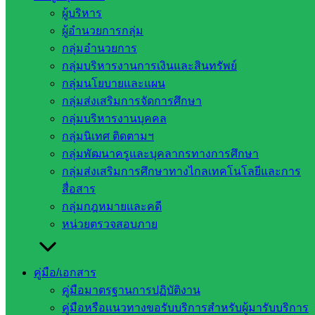
กุมภาพันธ์ 20, 2023
กุมภาพันธ์ 20, 2023
ส่งเสริมการ
ผู้บริหาร
ผู้อำนวยการกลุ่ม
จัดการศึกษา
กลุ่มส่งเสริมการจัดการศึกษา
กลุ่มอำนวยการ
วันพุธที่ ๑๕ กุมภาพันธ์ เวลา ๙.๐๐ น. นายชัยนรินท์ วสอื้นรัมย์ ผู้
กลุ่มบริหารงานการเงินและสินทรัพย์
อำนวยการสำนักงานเขตพื้นที่การศึกษาประถมศึกษาสระแก้ว
กลุ่มนโยบายและแผน
เขต ๒ มอบหมายให้นางภานุรังษี ทาประเสริฐ ผู้อำนวยการกลุ่ม
กลุ่มส่งเสริมการจัดการศึกษา
ส่งเสริมการจัดการศึกษา ลงพื้นที่ตรวจเยี่ยมนักเรียนในพระ
กลุ่มบริหารงานบุคคล
ราชานุเคราะห์ สมเด็จพระกนิษฐาธิราชเจ้า กรมสมเด็จพระเทพ
กลุ่มนิเทศ ติดตามฯ
รัตนราชสุดาฯ สยามบรมราชกุมารี ประจำปีการศึกษา ๒๕๖๕
กลุ่มพัฒนาครูและบุคลากรทางการศึกษา
ณ โรงเรียนส.ไทยเสรีอุตสาหกรรม ๓ ตำบลป่าไร่ อำเภอ
กลุ่มส่งเสริมการศึกษาทางไกลเทคโนโลยีและการ
อรัญประเทศ จังหวัดสระแก้ว
สื่อสาร
กลุ่มกฎหมายและคดี
หน่วยตรวจสอบภาย
คู่มือ/เอกสาร
คู่มือมาตรฐานการปฏิบัติงาน
คู่มือหรือแนวทางขอรับบริการสำหรับผู้มารับบริการ