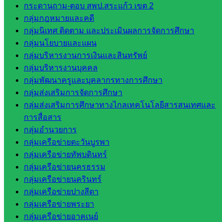
กระดานถาม-ตอบ สพป.สระแก้ว เขต 2
โรงเรียน
กลุ่มกฎหมายและคดี
ในสังกัด
กลุ่มนิเทศ ติดตาม และประเมินผลการจัดการศึกษา
สพป.สระแก้ว
กลุ่มนโยบายและแผน
เขต 1
กลุ่มบริหารงานการเงินและสินทรัพย์
โรงเรียน
กลุ่มบริหารงานบุคคล
ในสังกัด
กลุ่มพัฒนาครูและบุคลากรทางการศึกษา
สพป.สระแก้ว
กลุ่มส่งเสริมการจัดการศึกษา
เขต 2
กลุ่มส่งเสริมการศึกษาทางไกลเทคโนโลยีสารสนเทศและ
วิทยาลัย
การสื่อสาร
เทคนิค
กลุ่มอำนวยการ
สระแก้ว
กลุ่มเครือข่ายตะวันบูรพา
วิทยาลัย
กลุ่มเครือข่ายทัพบดินทร์
เทคนิค
กลุ่มเครือข่ายนครธรรม
วังน้ำเย็น
กลุ่มเครือข่ายนครินทร์
กศน.สระแก้ว
กลุ่มเครือข่ายปางสีดา
กลุ่มเครือข่ายพระยา
เว็บไซต์
กลุ่มเครือข่ายอาคเนย์