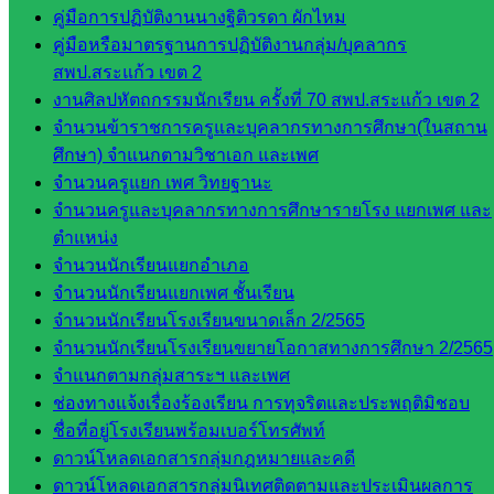
คู่มือการปฏิบัติงานนางฐิติวรดา ผักไหม
จัดการ
คู่มือหรือมาตรฐานการปฏิบัติงานกลุ่ม/บุคลากร
ศึกษา
สพป.สระแก้ว เขต 2
กลุ่ม
งานศิลปหัตถกรรมนักเรียน ครั้งที่ 70 สพป.สระแก้ว เขต 2
บริหาร
จำนวนข้าราชการครูและบุคลากรทางการศึกษา(ในสถาน
งาน
ศึกษา) จำแนกตามวิชาเอก และเพศ
บุคคล
จำนวนครูแยก เพศ วิทยฐานะ
กลุ่ม
จำนวนครูและบุคลากรทางการศึกษารายโรง แยกเพศ และ
พัฒนาครู
ตำแหน่ง
และบุ
จำนวนนักเรียนแยกอำเภอ
คลากรฯ
จำนวนนักเรียนแยกเพศ ชั้นเรียน
กลุ่มนิ
จำนวนนักเรียนโรงเรียนขนาดเล็ก 2/2565
เทศ
จำนวนนักเรียนโรงเรียนขยายโอกาสทางการศึกษา 2/2565
ติดตาม
จำแนกตามกลุ่มสาระฯ และเพศ
และประ
ช่องทางแจ้งเรื่องร้องเรียน การทุจริตและประพฤติมิชอบ
เมินผลฯ
ชื่อที่อยู่โรงเรียนพร้อมเบอร์โทรศัพท์
เว็บไซต์
ดาวน์โหลดเอกสารกลุ่มกฎหมายและคดี
หลักสูตร
ดาวน์โหลดเอกสารกลุ่มนิเทศติดตามและประเมินผลการ