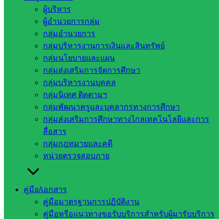
วันอังคารที่ ๒๘ กุมภาพันธ์ ๒๕๖๖ เวลา ๑๓.๓๐ น. นายชัยนรินท์
ผู้บริหาร
วสอื้นรัมย์ ผู้อำนวยการสำนักงานเขตพื้นที่การศึกษาประถม
ผู้อำนวยการกลุ่ม
ศึกษาสระแก้ว เขต ๒ มอบหมายให้นางภานุรังษี ทาประเสริฐ
กลุ่มอำนวยการ
เข้าร่วมการประชุมคณะกรรมการศูนย์อำนวยการป้องกันและ
กลุ่มบริหารงานการเงินและสินทรัพย์
ปราบปรามยาเสพติดจังหวัดสระแก้ว ครั้งที่ ๒/๒๕๖๖ โดยมีนาย
กลุ่มนโยบายและแผน
ปริญญา โพธิ์สัตย์ ผู้ว่าราชการจังหวัดสระแก้ว เป็นประธานการ
กลุ่มส่งเสริมการจัดการศึกษา
ประชุมครั้งนี้ ณ ห้องประชุมบูรพา ชั้น ๔ ศาลากลางจังหวัด
กลุ่มบริหารงานบุคคล
สระแก้ว
กลุ่มนิเทศ ติดตามฯ
กลุ่มพัฒนาครูและบุคลากรทางการศึกษา
กลุ่มส่งเสริมการศึกษาทางไกลเทคโนโลยีและการ
สื่อสาร
กลุ่มกฎหมายและคดี
หน่วยตรวจสอบภาย
คู่มือ/เอกสาร
คู่มือมาตรฐานการปฏิบัติงาน
คู่มือหรือแนวทางขอรับบริการสำหรับผู้มารับบริการ