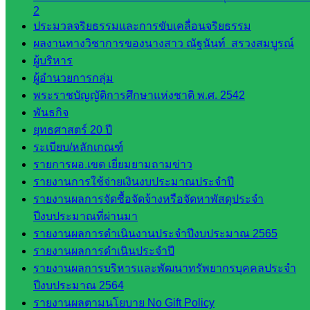
คณะ
2
กรรมการ
ประมวลจริยธรรมและการขับเคลื่อนจริยธรรม
ก.ต.ป.น.
ผลงานทางวิชาการของนางสาว ณัฐนันท์ สรวงสมบูรณ์
ผู้บริหาร
เว็บไซต์
ผู้อำนวยการกลุ่ม
อ.ค.ก.ศ.เขต
พระราชบัญญัติการศึกษาแห่งชาติ พ.ศ. 2542
พื้นที่การ
พันธกิจ
ศึกษา
ยุทธศาสตร์ 20 ปี
ระเบียบ/หลักเกณฑ์
ดาวน์โหลด
รายการผอ.เขต เยี่ยมยามถามข่าว
รายงานการใช้จ่ายเงินงบประมาณประจำปี
เอกสาร
รายงานผลการจัดซื้อจัดจ้างหรือจัดหาพัสดุประจำ
ปีงบประมาณที่ผ่านมา
กลุ่
รายงานผลการดำเนินงานประจำปีงบประมาณ 2565
มอำนวย
รายงานผลการดำเนินประจำปี
การ
รายงานผลการบริหารและพัฒนาทรัพยากรบุคคลประจำ
กลุ่ม
ปีงบประมาณ 2564
บริหาร
รายงานผลตามนโยบาย No Gift Policy
งานงาน