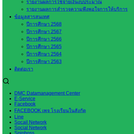
รายงานผลการใช้จ่ายเงินงบประมาณ
กลุ่มนิเทศติดตามและประเมินผลฯ
รายงานผลการสำรวจความพึงพอใจการให้บริการ
เว็บไซต์หลักสูตรต้านทุจริต
ข้อมูลสารสนเทศ
ห้องนิเทศ ศน.นิพนธ์ พรมพิไล
ปีการศึกษา 2568
ห้องนิเทศ ศน.ชยาธิศ/ศน.อัญชลี
ปีการศึกษา 2567
ห้องนิเทศ ดร.สราวดี เพ็งศรีโคตร
ปีการศึกษา 2566
เว็บไซต์คณะกรรมการ ก.ต.ป.น.
ปีการศึกษา 2565
เว็บไซต์ อ.ค.ก.ศ.เขตพื้นที่การศึกษา
ปีการศึกษา 2564
ปีการศึกษา 2563
ดาวน์โหลดเอกสาร
ติดต่อเรา
กลุ่มอำนวยการ
กลุ่มบริหารงานงานเงินและสินทรัพย์
DMC Datamanagement Center
กลุ่มนโยบายและแผน
E-Service
Facebook
กลุ่มส่งเสริมการจัดการศึกษา
FACEBOOK เพจ โรงเรียนในสังกัด
กลุ่มบริหารงานบุคคล
Line
กลุ่มพัฒนาครูและบุคลากรฯ
Socail Network
กลุ่มนิเทศติดตามและประเมินผลฯ
Social Network
Spinboss