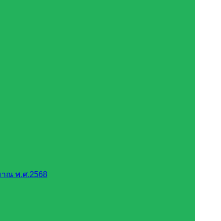
มาณ พ.ศ.2568