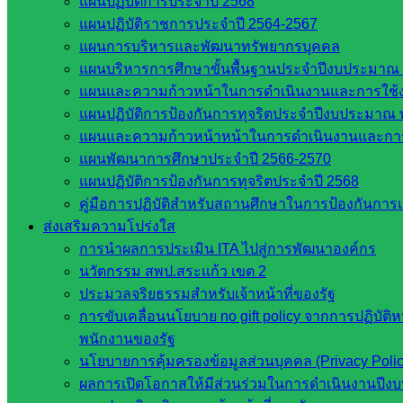
แผนปฏิบัติการประจำปี 2568
แผนปฏิบัติราชการประจำปี 2564-2567
กระทรวงศึกษาธิการ
แผนการบริหารและพัฒนาทรัพยากรบุคคล
กระทรวงการอุดมศึกษา
แผนบริหารการศึกษาขั้นพื้นฐานประจำปีงบประมาณ 
สำนักงานเลขาธิการสภาการศึกษา
แผนและความก้าวหน้าในการดำเนินงานและการใช
สำนักงานคณะกรรมการการอาชีวศึกษา
แผนปฏิบัติการป้องกันการทุจริตประจำปีงบประมาณ 
สำนักงานคณะกรรมการการศึกษาขั้นพื้น
แผนและความก้าวหน้าหน้าในการดำเนินงานและกา
ฐาน
แผนพัฒนาการศึกษาประจำปี 2566-2570
รายชื่อมหาวิทยาลัยในประเทศไทย
แผนปฏิบัติการป้องกันการทุจริตประจำปี 2568
เว็บไซต์สำนักต่าง ๆ ใน สพฐ.
คู่มือการปฏิบัติสำหรับสถานศึกษาในการป้องกันกา
เว็บไซต์ สพม. ในสังกัด สพฐ.
ส่งเสริมความโปร่งใส
เว็บไซต์ สพป. ในสังกัด สพฐ.
การนำผลการประเมิน ITA ไปสู่การพัฒนาองค์กร
กรมบัญชีกลาง
นวัตกรรม สพป.สระแก้ว เขต 2
สำนักงาน ส.ก.ส.ค
ประมวลจริยธรรมสำหรับเจ้าหน้าที่ของรัฐ
การขับเคลื่อนนโยบาย no gift policy จากการปฏิบัติ
หน่วยงานในจังหวัดสระแก้ว
พนักงานของรัฐ
นโยบายการคุ้มครองข้อมูลส่วนบุคคล (Privacy Poli
จังหวัดสระแก้ว
ผลการเปิดโอกาสให้มีส่วนร่วมในการดำเนินงานปีง
องค์การบริหารส่วนจังหวัดสระแก้ว