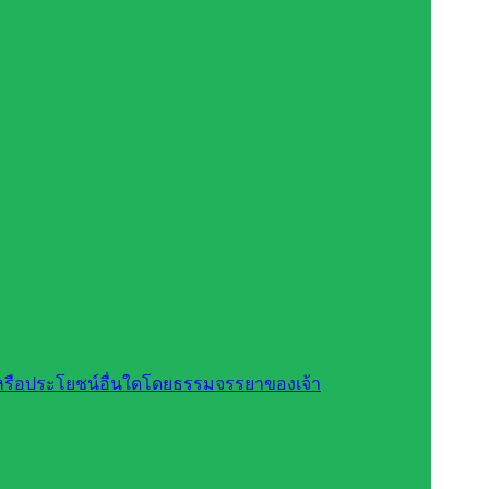
สินหรือประโยชน์อื่นใดโดยธรรมจรรยาของเจ้า