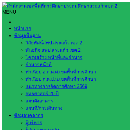
Skip
to
MENU
Search
Search
content
for:
ลงพื้นที่ร่วมกับคณะกรรมการประเมินคุณภาพแหล่งเรียนรู้ท
หน้าแรก
ข้อมูลพื้นฐาน
ลงพื้นที่ร่วมกับคณะกรรมการประเมินคุณ
วิสัยทัศน์สพป.สระแก้ว เขต 2
พันธกิจ สพป.สระแก้ว เขต 2
กันยายน 8, 2023
กันยายน 8, 2023
ส่งเสริมการจัดการศึ
โครงสร้าง หน้าที่และอำนาจ
อำนาจหน้าที่
ด้วยนางภาณุรังษี ทาประเสริฐ ผู้อำนวยการกลุ่มส่งเสริมการจั
ทำเนียบ อ.ก.ค.ศ.เขตพื้นที่การศึกษา
ประจำปีงบประมาณ พ.ศ. ๒๕๖๖ ลงพื้นที่ร่วมกับคณะกรรมการประ
ทำเนียบ ก.ต.ป.น.เขตพื้นที่การศึกษา
วัฒนธรรม ในวันพุธที่ ๖ กันยายน ๒๕๖๖ ณ อุทยานประวัติศาสตร
แนวทางการจัดการศึกษา 2569
ยุทธศาสตร์ 20 ปี
แผนผังอาคาร
แผนที่/การเดินทาง
ข้อมูลบุคลากร
ผู้บริหาร
ผู้อำนวยการกลุ่ม