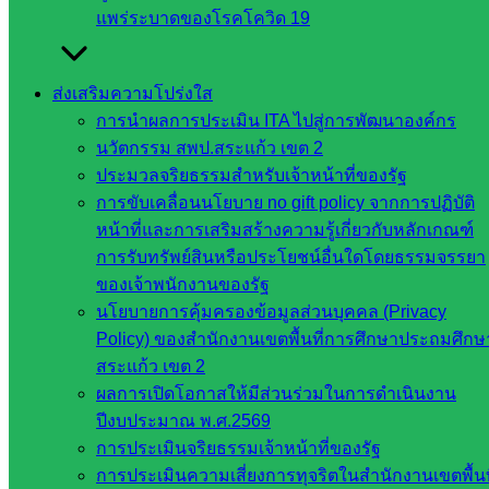
ศึกษาธิการ
แพร่ระบาดของโรคโควิด 19
กระทรวง
การ
อุดมศึกษา
ส่งเสริมความโปร่งใส
สำนักงาน
การนำผลการประเมิน ITA ไปสู่การพัฒนาองค์กร
เลขาธิการ
นวัตกรรม สพป.สระแก้ว เขต 2
สภาการ
ประมวลจริยธรรมสำหรับเจ้าหน้าที่ของรัฐ
ศึกษา
การขับเคลื่อนนโยบาย no gift policy จากการปฏิบัติ
สำนักงาน
หน้าที่และการเสริมสร้างความรู้เกี่ยวกับหลักเกณฑ์
คณะ
การรับทรัพย์สินหรือประโยชน์อื่นใดโดยธรรมจรรยา
กรรมการ
ของเจ้าพนักงานของรัฐ
การ
นโยบายการคุ้มครองข้อมูลส่วนบุคคล (Privacy
อาชีวศึกษา
Policy) ของสำนักงานเขตพื้นที่การศึกษาประถมศึกษ
สำนักงาน
สระแก้ว เขต 2
คณะ
ผลการเปิดโอกาสให้มีส่วนร่วมในการดำเนินงาน
กรรมการ
ปีงบประมาณ พ.ศ.2569
การศึกษา
การประเมินจริยธรรมเจ้าหน้าที่ของรัฐ
ขั้นพื้น
การประเมินความเสี่ยงการทุจริตในสำนักงานเขตพื้นท