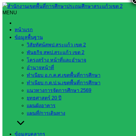
Skip
to
MENU
Search
Search
content
for:
สพป.สระแก้ว เขต ๒ ประชุมคณะกรรมการศึกษาธิการจังหวัด
หน้าแรก
สระแก้ว ครั้งที่ ๔/๒๕๖๗
ข้อมูลพื้นฐาน
วิสัยทัศน์สพป.สระแก้ว เขต 2
สพป.สระแก้ว เขต ๒ ประชุมคณะ
พันธกิจ สพป.สระแก้ว เขต 2
กรรมการศึกษาธิการจังหวัดสระแก้ว ครั้งที่
โครงสร้าง หน้าที่และอำนาจ
อำนาจหน้าที่
๔/๒๕๖๗
ทำเนียบ อ.ก.ค.ศ.เขตพื้นที่การศึกษา
ทำเนียบ ก.ต.ป.น.เขตพื้นที่การศึกษา
พฤศจิกายน 22, 2024
ธันวาคม 27, 2024
งาน
แนวทางการจัดการศึกษา 2569
ยุทธศาสตร์ 20 ปี
ประชาสัมพันธ์ สพป.สก.2
ข่าวประชาสัมพันธ์
แผนผังอาคาร
วันพุธ ที่ ๒๐ พฤศจิกายน ๒๕๖๗ เวลา ๑๑.๐๐น.
แผนที่/การเดินทาง
นายสมคิด แตงพรม ผู้อำนวยการสำนักงานเขตพื้นที่การศึกษา
ประถมศึกษาสระแก้ว เขต ๒ ร่วมการประชุมคณะกรรมการ
ข้อมูลบุคลากร