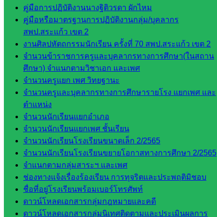
คู่มือการปฏิบัติงานนางฐิติวรดา ผักไหม
และบุ
คู่มือหรือมาตรฐานการปฏิบัติงานกลุ่ม/บุคลากร
คลากรฯ
สพป.สระแก้ว เขต 2
กลุ่มนิ
งานศิลปหัตถกรรมนักเรียน ครั้งที่ 70 สพป.สระแก้ว เขต 2
เทศ
จำนวนข้าราชการครูและบุคลากรทางการศึกษา(ในสถาน
ติดตาม
ศึกษา) จำแนกตามวิชาเอก และเพศ
และประ
จำนวนครูแยก เพศ วิทยฐานะ
เมินผลฯ
จำนวนครูและบุคลากรทางการศึกษารายโรง แยกเพศ และ
เว็บไซต์
ตำแหน่ง
หลักสูตร
จำนวนนักเรียนแยกอำเภอ
ต้าน
จำนวนนักเรียนแยกเพศ ชั้นเรียน
ทุจริต
จำนวนนักเรียนโรงเรียนขนาดเล็ก 2/2565
ห้อง
จำนวนนักเรียนโรงเรียนขยายโอกาสทางการศึกษา 2/2565
นิเทศ
จำแนกตามกลุ่มสาระฯ และเพศ
ศน.นิพนธ์
ช่องทางแจ้งเรื่องร้องเรียน การทุจริตและประพฤติมิชอบ
พรมพิไล
ชื่อที่อยู่โรงเรียนพร้อมเบอร์โทรศัพท์
ห้อง
ดาวน์โหลดเอกสารกลุ่มกฎหมายและคดี
นิเทศ
ดาวน์โหลดเอกสารกลุ่มนิเทศติดตามและประเมินผลการ