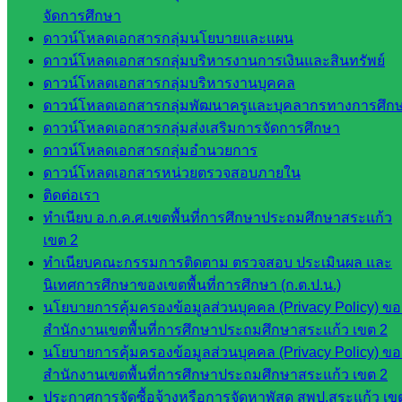
ศน.ชยา
จัดการศึกษา
ธิศ/
ดาวน์โหลดเอกสารกลุ่มนโยบายและแผน
ศน.อัญชลี
ดาวน์โหลดเอกสารกลุ่มบริหารงานการเงินและสินทรัพย์
ห้อง
ดาวน์โหลดเอกสารกลุ่มบริหารงานบุคคล
นิเทศ
ดาวน์โหลดเอกสารกลุ่มพัฒนาครูและบุคลากรทางการศึก
ดร.สราว
ดาวน์โหลดเอกสารกลุ่มส่งเสริมการจัดการศึกษา
ดี เพ็งศรี
ดาวน์โหลดเอกสารกลุ่มอำนวยการ
โคตร
ดาวน์โหลดเอกสารหน่วยตรวจสอบภายใน
ติดต่อเรา
เว็บไซต์
ทำเนียบ อ.ก.ค.ศ.เขตพื้นที่การศึกษาประถมศึกษาสระแก้ว
คณะ
เขต 2
กรรมการ
ทำเนียบคณะกรรมการติดตาม ตรวจสอบ ประเมินผล และ
ก.ต.ป.น.
นิเทศการศึกษาของเขตพื้นที่การศึกษา (ก.ต.ป.น.)
นโยบายการคุ้มครองข้อมูลส่วนบุคคล (Privacy Policy) ขอ
เว็บไซต์
สำนักงานเขตพื้นที่การศึกษาประถมศึกษาสระแก้ว เขต 2
อ.ค.ก.ศ.เขต
นโยบายการคุ้มครองข้อมูลส่วนบุคคล (Privacy Policy) ขอ
พื้นที่การ
สำนักงานเขตพื้นที่การศึกษาประถมศึกษาสระแก้ว เขต 2
ศึกษา
ประกาศการจัดซื้อจ้างหรือการจัดหาพัสดุ สพป.สระแก้ว เข