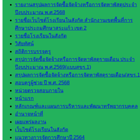
รายงานสรุปผลการจัดซื้อจัดจ้างหรือการจัดหาพัสดุประจำ
ศึกษา
ปีงบประมาณ พ.ศ.2568
กลุ่ม
รายชื่อเว็บไซต์โรงเรียนในสังกัด สำนักงานเขตพื้นที่การ
บริหาร
ศึกษาประถมศึกษาสระแก้ว เขต 2
งาน
รายชื่อโรงเรียนในสังกัด
บุคคล
วิสัยทัศน์
กลุ่ม
สถิติการบรรจุครู
พัฒนาครู
สรุปการจัดซื้อจัดจ้างหรือการจัดหาพัสดุรายเดือน ประจำ
และบุ
ปีงบประมาณ พ.ศ.2569(แบบสขร.1)
คลากรฯ
สรุปผลการจัดซื้อจัดจ้างหรือการจัดหาพัสดุรายเดือน(สขร.1
กลุ่มนิ
สอบครูผู้ช่วย ปี พ.ศ. 2568
เทศ
หน่วยตรวจสอบภายใน
ติดตาม
หน้าแรก
และประ
หลักเกณฑ์และแผนการบริหารและพัฒนาทรัพยากรบุคคล
เมินผลฯ
อำนาจหน้าที่
::: ©2021 sakarea2.go.th. All rights reserved. Design By SK2 ICT
เผยแพร่ผลงาน
TEAM :::
เว็บไซต์โรงเรียนในสังกัด
แนวทางการจัดการศึกษาปี 2564