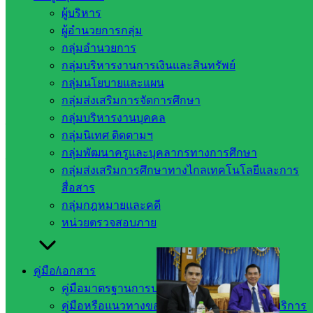
ศึกษาธิการ
ผู้บริหาร
จังหวัดสระแก้ว ครั้งที่ ๔/๒๕๖๗ ณ ห้องประชุมเสมาบูรพา
ผู้อำนวยการกลุ่ม
สำนักงานศึกษาธิการจังหวัดสระแก้ว
กลุ่มอำนวยการ
กลุ่มบริหารงานการเงินและสินทรัพย์
โดยมีนายเชาวเนตร ยิ้มประเสริฐ รองผู้ว่าราชการจังหวัด
กลุ่มนโยบายและแผน
สระแก้ว เป็นประธานการประชุม ในการนี้คณะกรรมการมีข้อ
กลุ่มส่งเสริมการจัดการศึกษา
ราชการหารือ ดังนี้
กลุ่มบริหารงานบุคคล
– การคัดเลือกผู้รับทุนการศึกษาเฉลิมราชกุมารี ระยะที่ ๒ รุ่นที่
กลุ่มนิเทศ ติดตามฯ
๙ ปีการศึกษา ๒๕๖๘
กลุ่มพัฒนาครูและบุคลากรทางการศึกษา
– การเสนอชื่อบุคคลเป็นอนุกรรมการผู้ทรงคุณวุฒิและ
กลุ่มส่งเสริมการศึกษาทางไกลเทคโนโลยีและการ
อนุกรรมการผู้แทน กศจ. ใน อ.ก.ค.ศ. เขตพื้นที่การศึกษาและ
สื่อสาร
การสรรหาผู้สมควรดำรงตำแหน่งกรรมการผู้ทรงคุณวุฒิใน
กลุ่มกฎหมายและคดี
คณะกรรมการศึกษาธิการจังหวัดสำนักงานศึกษาธิการจังหวัด
หน่วยตรวจสอบภาย
สระแก้ว
คู่มือ/เอกสาร
คู่มือมาตรฐานการปฏิบัติงาน
คู่มือหรือแนวทางขอรับบริการสำหรับผู้มารับบริการ