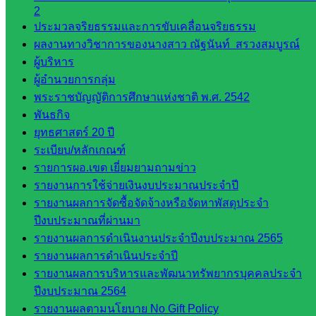
2
ดาวน์โหลด
ประมวลจริยธรรมและการขับเคลื่อนจริยธรรม
ผลงานทางวิชาการของนางสาว ณัฐนันท์ สรวงสมบูรณ์
เอกสาร
ผู้บริหาร
ผู้อำนวยการกลุ่ม
กลุ่
พระราชบัญญัติการศึกษาแห่งชาติ พ.ศ. 2542
มอำนวย
พันธกิจ
การ
ยุทธศาสตร์ 20 ปี
กลุ่ม
ระเบียบ/หลักเกณฑ์
บริหาร
รายการผอ.เขต เยี่ยมยามถามข่าว
งานงาน
รายงานการใช้จ่ายเงินงบประมาณประจำปี
เงินและ
รายงานผลการจัดซื้อจัดจ้างหรือจัดหาพัสดุประจำ
สินทรัพย์
ปีงบประมาณที่ผ่านมา
กลุ่มน
รายงานผลการดำเนินงานประจำปีงบประมาณ 2565
โยบาย
รายงานผลการดำเนินประจำปี
และแผน
รายงานผลการบริหารและพัฒนาทรัพยากรบุคคลประจำ
กลุ่มส่ง
ปีงบประมาณ 2564
เสริมการ
รายงานผลตามนโยบาย No Gift Policy
จัดการ