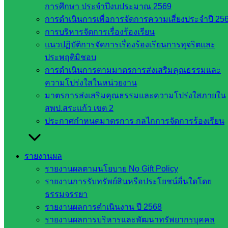
ฐาน
การศึกษา ประจำปีงบประมาณ 2569
รายชื่อ
การดำเนินการเพื่อการจัดการความเสี่ยงประจำปี 25
มหาวิทยาลัย
การบริหารจัดการเรื่องร้องเรียน
ใน
แนวปฏิบัติการจัดการเรื่องร้องเรียนการทุจริตและ
ประเทศไทย
ประพฤติมิชอบ
เว็บไซต์
การดำเนินการตามมาตรการส่งเสริมคุณธรรมและ
สำนักต่าง
ความโปร่งใสในหน่วยงาน
ๆ ใน
มาตรการส่งเสริมคุณธรรมและความโปร่งใสภายใน
สพฐ.
สพป.สระแก้ว เขต 2
เว็บไซต์
ประกาศกำหนดมาตรการ กลไกการจัดการร้องเรียน
สพม. ใน
สังกัด
สพฐ.
รายงานผล
เว็บไซต์
รายงานผลตามนโยบาย No Gift Policy
สพป. ใน
รายงานการรับทรัพย์สินหรือประโยชน์อื่นใดโดย
สังกัด
ธรรมจรรยา
สพฐ.
รายงานผลการดำเนินงาน ปี 2568
กรมบัญชี
รายงานผลการบริหารและพัฒนาทรัพยากรบุคคล