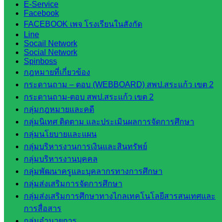
E-Service
องค์การ
Facebook
บริหาร
FACEBOOK เพจ โรงเรียนในสังกัด
ส่วน
Line
Socail Network
จังหวัด
Social Network
สระแก้ว
Spinboss
ศึกษาธิการ
กฎหมายที่เกี่ยวข้อง
จังหวัด
กระดานถาม – ตอบ (WEBBOARD) สพป.สระแก้ว เขต 2
สระแก้ว
กระดานถาม-ตอบ สพป.สระแก้ว เขต 2
สำนักงาน
กลุ่มกฎหมายและคดี
ส.ก.ส.ค.
กลุ่มนิเทศ ติดตาม และประเมินผลการจัดการศึกษา
จังหวัด
กลุ่มนโยบายและแผน
สระแก้ว
กลุ่มบริหารงานการเงินและสินทรัพย์
สพป.
กลุ่มบริหารงานบุคคล
สระแก้ว
กลุ่มพัฒนาครูและบุคลากรทางการศึกษา
เขต 1
กลุ่มส่งเสริมการจัดการศึกษา
สพป.สระแก้ว
กลุ่มส่งเสริมการศึกษาทางไกลเทคโนโลยีสารสนเทศและ
เขต 2
การสื่อสาร
โรงเรียน
กลุ่มอำนวยการ