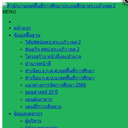
Skip
to
MENU
Search
Search
content
for:
ขอแสดงความยินดีกับด.ญ.สุพัตรา บุญนาค นักเรียนชั้น ประถม
หน้าแรก
ศึกษาปีที่ 5 โรงเรียนบ้านหนองผักแว่น ได้รับรางวัลโล่รางวัล
ข้อมูลพื้นฐาน
ยอดเยี่ยม ชนะเลิศระดับประเทศ ในการประกวดวาดภาพระบาย
วิสัยทัศน์สพป.สระแก้ว เขต 2
สี
พันธกิจ สพป.สระแก้ว เขต 2
โครงสร้าง หน้าที่และอำนาจ
ขอแสดงความยินดีกับด.ญ.สุพัตรา บุญนาค
อำนาจหน้าที่
นักเรียนชั้น ประถมศึกษาปีที่ 5 โรงเรียน
ทำเนียบ อ.ก.ค.ศ.เขตพื้นที่การศึกษา
ทำเนียบ ก.ต.ป.น.เขตพื้นที่การศึกษา
บ้านหนองผักแว่น ได้รับรางวัลโล่รางวัล
แนวทางการจัดการศึกษา 2569
ยอดเยี่ยม ชนะเลิศระดับประเทศ ในการ
ยุทธศาสตร์ 20 ปี
แผนผังอาคาร
ประกวดวาดภาพระบายสี
แผนที่/การเดินทาง
ข้อมูลบุคลากร
ธันวาคม 19, 2024
ธันวาคม 19, 2024
งาน
ผู้บริหาร
ผู้อำนวยการกลุ่ม