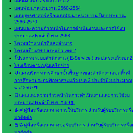
แผนผัง สพป.สระแก้ว เขต 2
ติดตาม
แผนพัฒนาหน่วยงาน 2560-2564
และประ
แผนยุทธศาสตร์หรือแผนพัฒนาหน่วยงาน ปีงบประมาณ
2566-2570
เมินผลฯ
แผนและความก้าวหน้าในการดำเนินงานและการใช้งบ
::: ©2021 sakarea2.go.th. All rights reserved. Design By SK2 ICT
ประมาณประจำปี พ.ศ.2568
TEAM :::
โครงสร้าง หน้าที่และอำนาจ
โครงสร้างสพป.สระแก้ว เขต 2
โปรแกรมระบบสำนักงาน ( E-Service ) สพป.สระแก้วเขต2
สอบถามได้นะคะ
โรงเรียนตามกลุ่มเครือข่าย
🔰แผนบริหารการศึกษาขั้นพื้นฐานของสำนักงานเขตพื้นที่
การศึกษาประถมศึกษาสระแก้ว เขต 2 ประจำปีงบประมาณ
พ.ศ.2567🔰
📗แผนและความก้าวหน้าในการดำเนินงานและการใช้งบ
Line
ประมาณประจำปี พ.ศ.2569📗
📝📘คู่มือหรือแนวทางการให้บริการ สำหรับผู้รับบริการหรือผ
มาติดต่อ
Tel 037-232263:
📕📝คู่มือหรือแนวทางขอรับบริการ สำหรับผู้รับบริการหรือผู
มาติดต่อ