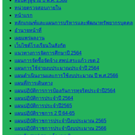
สอบครูผู้ช่วย ปี พ.ศ. 2568
สินทรัพย์
หน่วยตรวจสอบภายใน
กลุ่มน
หน้าแรก
โยบาย
หลักเกณฑ์และแผนการบริหารและพัฒนาทรัพยากรบุคคล
และแผน
อำนาจหน้าที่
กลุ่มส่ง
เผยแพร่ผลงาน
เสริมการ
เว็บไซต์โรงเรียนในสังกัด
จัดการ
แนวทางการจัดการศึกษาปี 2564
ศึกษา
แผนการจัดซื้อจัดจ้าง สพป.สระแก้ว เขต 2
กลุ่ม
แผนการใช้จ่ายงบประมาณประจำปี 2564
บริหาร
แผนดำเนินงานและการใช้งบประมาณ ปี พ.ศ.2566
งาน
แผนที่/การเดินทาง
บุคคล
แผนปฏิบัติการการป้องกันการทุจริตประจำปี2564
กลุ่ม
แผนปฏิบัติการประจำปี 2564
พัฒนาครู
แผนปฏิบัติการประจำปี2565
และบุ
แผนปฏิบัติราชการ 2 ปี 64-65
คลากรฯ
แผนปฏิบัติราชการประจำปีงบประมาณ 2565
กลุ่มนิ
แผนปฏิบัติราชการประจำปีงบประมาณ 2566
เทศ