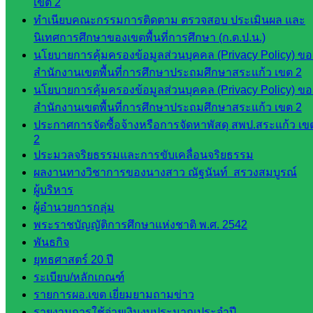
เขต 2
ทุจริต
ทำเนียบคณะกรรมการติดตาม ตรวจสอบ ประเมินผล และ
ห้อง
นิเทศการศึกษาของเขตพื้นที่การศึกษา (ก.ต.ป.น.)
นิเทศ
นโยบายการคุ้มครองข้อมูลส่วนบุคคล (Privacy Policy) ขอ
ศน.นิพนธ์
สำนักงานเขตพื้นที่การศึกษาประถมศึกษาสระแก้ว เขต 2
พรมพิไล
นโยบายการคุ้มครองข้อมูลส่วนบุคคล (Privacy Policy) ขอ
ห้อง
สำนักงานเขตพื้นที่การศึกษาประถมศึกษาสระแก้ว เขต 2
นิเทศ
ประกาศการจัดซื้อจ้างหรือการจัดหาพัสดุ สพป.สระแก้ว เข
ศน.ชยา
2
ธิศ/
ประมวลจริยธรรมและการขับเคลื่อนจริยธรรม
ศน.อัญชลี
ผลงานทางวิชาการของนางสาว ณัฐนันท์ สรวงสมบูรณ์
ห้อง
ผู้บริหาร
นิเทศ
ผู้อำนวยการกลุ่ม
ดร.สราว
พระราชบัญญัติการศึกษาแห่งชาติ พ.ศ. 2542
ดี เพ็งศรี
พันธกิจ
โคตร
ยุทธศาสตร์ 20 ปี
ระเบียบ/หลักเกณฑ์
เว็บไซต์
รายการผอ.เขต เยี่ยมยามถามข่าว
คณะ
รายงานการใช้จ่ายเงินงบประมาณประจำปี