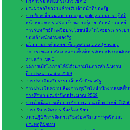
งานประชาสัมพันธ์ สพป.สก.2
นวัตกรรม สพป.สระแก้ว เขต 2
ประมวลจริยธรรมสำหรับเจ้าหน้าที่ของรัฐ
การขับเคลื่อนนโยบาย no gift policy จากการปฏิบัติ
หน่วยงาน
หน้าที่และการเสริมสร้างความรู้เกี่ยวกับหลักเกณฑ์
ที่เกี่ยวข้อง
การรับทรัพย์สินหรือประโยชน์อื่นใดโดยธรรมจรรยา
ของเจ้าพนักงานของรัฐ
นโยบายการคุ้มครองข้อมูลส่วนบุคคล (Privacy
กระทรวง
Policy) ของสำนักงานเขตพื้นที่การศึกษาประถมศึกษ
ศึกษาธิการ
สระแก้ว เขต 2
กระทรวง
ผลการเปิดโอกาสให้มีส่วนร่วมในการดำเนินงาน
การ
ปีงบประมาณ พ.ศ.2569
อุดมศึกษา
การประเมินจริยธรรมเจ้าหน้าที่ของรัฐ
สำนักงาน
การประเมินความเสี่ยงการทุจริตในสำนักงานเขตพื้นท
เลขาธิการ
การศึกษา ประจำปีงบประมาณ 2569
สภาการ
การดำเนินการเพื่อการจัดการความเสี่ยงประจำปี 25
ศึกษา
การบริหารจัดการเรื่องร้องเรียน
สำนักงาน
แนวปฏิบัติการจัดการเรื่องร้องเรียนการทุจริตและ
คณะ
ประพฤติมิชอบ
กรรมการ