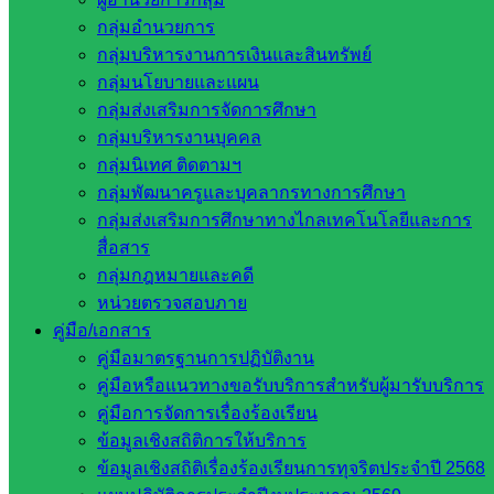
ประชาสัมพันธ์ สพป.สก.2
ข่าวประชาสัมพันธ์
กลุ่มอำนวยการ
วันพฤหัสบดีที่ 19 ธันวาคม พ.ศ. 2567
กลุ่มบริหารงานการเงินและสินทรัพย์
กลุ่มนโยบายและแผน
สำนักงานเขตพื้นที่การศึกษาประถมศึกษาสระแก้ว เขต 2 ขอ
กลุ่มส่งเสริมการจัดการศึกษา
แสดงความยินดีกับโรงเรียนบ้านหนองผักแว่น สถานศึกษาใน
กลุ่มบริหารงานบุคคล
สังกัดสำนักงานเขตพื้นที่การศึกษาประถมศึกษาสระแก้ว เขต 2
กลุ่มนิเทศ ติดตามฯ
นำโดยนายสมบัติ ดวงภักดีรัมย์ ผู้อำนวยการโรงเรียนบ้านหนอง
กลุ่มพัฒนาครูและบุคลากรทางการศึกษา
ผักแว่น พร้อมด้วยคุณครูจิราวิชญ์ เรืองสุวรรณ ครูผู้ฝึกสอน ได้
กลุ่มส่งเสริมการศึกษาทางไกลเทคโนโลยีและการ
นำ เด็กหญิงสุพัตรา บุญนาค
สื่อสาร
นักเรียนชั้นประถมศึกษาปีที่ 5 โรงเรียนบ้านหนองผักแว่น
กลุ่มกฎหมายและคดี
เข้ารับโล่รางวัลยอดเยี่ยม
หน่วยตรวจสอบภาย
(ชนะเลิศระดับประเทศ)
คู่มือ/เอกสาร
การประกวดวาดภาพระบายสี หัวข้อ “พลังดิน ถิ่นไทย” 5
คู่มือมาตรฐานการปฏิบัติงาน
ธันวาคม วันดินโลก
คู่มือหรือแนวทางขอรับบริการสำหรับผู้มารับบริการ
การประกวดทัศนศิลป์ สาขาจิตรกรรม โครงการ “ศาสตร์ ศิลป์
คู่มือการจัดการเรื่องร้องเรียน
ดิน สยาม” ครั้งที่ 2 ประจำปี 2567 รุ่นอายุ 10 – 13 ปี
ข้อมูลเชิงสถิติการให้บริการ
โดย ศิลป์พิพัฒน์ ศูนย์ส่งเสริมอนุรักษ์ ศิลปวัฒนธรรม และ
ข้อมูลเชิงสถิติเรื่องร้องเรียนการทุจริตประจำปี 2568
ภูมิปัญญา ร่วมกับมูลนิธิดั่งพ่อสอน กรมพัฒนาที่ดิน และ