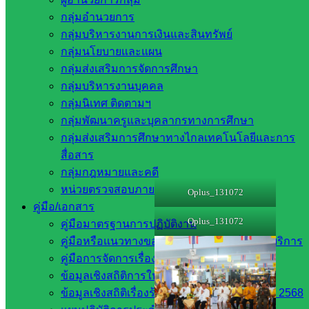
ศึกษาสระแก้ว เขต 2
กลุ่มอำนวยการ
ร่วมพิธีเจริญพระพุทธมนต์เฉลิมพระเกียรติถวายพระพร
กลุ่มบริหารงานการเงินและสินทรัพย์
ชัยมงคลแด่ พระบาทสมเด็จพระเจ้าอยู่หัว เนื่องในโอกาสวัน
กลุ่มนโยบายและแผน
เฉลิมพระชนมพรรษา 6 รอบ 28 กรกฎาคม 2567 ณ วัดป่าอรัญ
กลุ่มส่งเสริมการจัดการศึกษา
วาสี ตำบลคลองน้ำใส อำเภออรัญประเทศ จังหวัดสระแก้ว
กลุ่มบริหารงานบุคคล
โดยมีนายเชาวเนตร ยิ้มประเสริฐ รองผู้ว่าราชการจังหวัด
กลุ่มนิเทศ ติดตามฯ
สระแก้ว เป็นประธาน
กลุ่มพัฒนาครูและบุคลากรทางการศึกษา
ในการนี้มีบุคลากรในสังกัดสพป.สระแก้ว เขต 2 เข้าร่วม ดังนี้
กลุ่มส่งเสริมการศึกษาทางไกลเทคโนโลยีและการ
นางสาววนิดา บุญประกอบ นางสาวเกศญา โพธิ์ศรี นางสาวภีม
สื่อสาร
ลาวีต์ บุญมีรัตน์ นายอภิรักษ์ ขันตี
กลุ่มกฎหมายและคดี
หน่วยตรวจสอบภาย
Oplus_131072
คู่มือ/เอกสาร
Oplus_131072
คู่มือมาตรฐานการปฏิบัติงาน
คู่มือหรือแนวทางขอรับบริการสำหรับผู้มารับบริการ
คู่มือการจัดการเรื่องร้องเรียน
ข้อมูลเชิงสถิติการให้บริการ
ข้อมูลเชิงสถิติเรื่องร้องเรียนการทุจริตประจำปี 2568