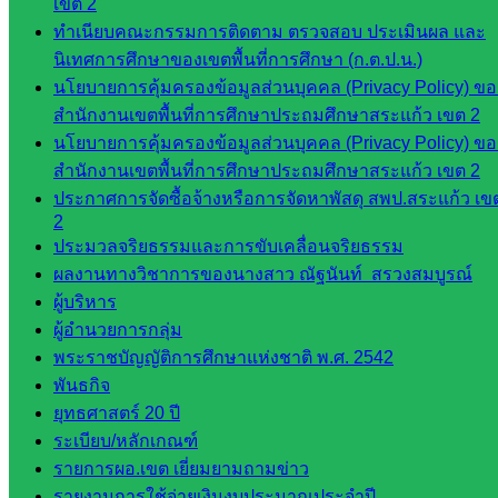
ศน.ชยา
เขต 2
ธิศ/
ทำเนียบคณะกรรมการติดตาม ตรวจสอบ ประเมินผล และ
ศน.อัญชลี
นิเทศการศึกษาของเขตพื้นที่การศึกษา (ก.ต.ป.น.)
ห้อง
นโยบายการคุ้มครองข้อมูลส่วนบุคคล (Privacy Policy) ขอ
นิเทศ
สำนักงานเขตพื้นที่การศึกษาประถมศึกษาสระแก้ว เขต 2
ดร.สราว
นโยบายการคุ้มครองข้อมูลส่วนบุคคล (Privacy Policy) ขอ
ดี เพ็งศรี
สำนักงานเขตพื้นที่การศึกษาประถมศึกษาสระแก้ว เขต 2
โคตร
ประกาศการจัดซื้อจ้างหรือการจัดหาพัสดุ สพป.สระแก้ว เข
2
เว็บไซต์
ประมวลจริยธรรมและการขับเคลื่อนจริยธรรม
คณะ
ผลงานทางวิชาการของนางสาว ณัฐนันท์ สรวงสมบูรณ์
กรรมการ
ผู้บริหาร
ก.ต.ป.น.
ผู้อำนวยการกลุ่ม
พระราชบัญญัติการศึกษาแห่งชาติ พ.ศ. 2542
เว็บไซต์
พันธกิจ
อ.ค.ก.ศ.เขต
ยุทธศาสตร์ 20 ปี
พื้นที่การ
ระเบียบ/หลักเกณฑ์
ศึกษา
รายการผอ.เขต เยี่ยมยามถามข่าว
รายงานการใช้จ่ายเงินงบประมาณประจำปี