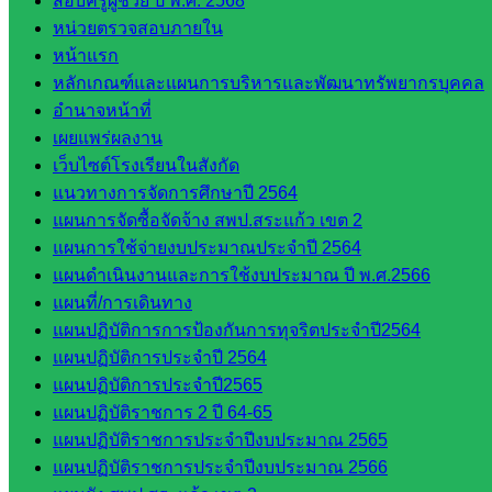
สอบครูผู้ช่วย ปี พ.ศ. 2568
ศึกษา
หน่วยตรวจสอบภายใน
กลุ่ม
หน้าแรก
บริหาร
หลักเกณฑ์และแผนการบริหารและพัฒนาทรัพยากรบุคคล
งาน
อำนาจหน้าที่
บุคคล
เผยแพร่ผลงาน
กลุ่ม
เว็บไซต์โรงเรียนในสังกัด
พัฒนาครู
แนวทางการจัดการศึกษาปี 2564
และบุ
แผนการจัดซื้อจัดจ้าง สพป.สระแก้ว เขต 2
คลากรฯ
แผนการใช้จ่ายงบประมาณประจำปี 2564
กลุ่มนิ
แผนดำเนินงานและการใช้งบประมาณ ปี พ.ศ.2566
เทศ
แผนที่/การเดินทาง
ติดตาม
แผนปฏิบัติการการป้องกันการทุจริตประจำปี2564
และประ
แผนปฏิบัติการประจำปี 2564
เมินผลฯ
แผนปฏิบัติการประจำปี2565
::: ©2021 sakarea2.go.th. All rights reserved. Design By SK2 ICT
แผนปฏิบัติราชการ 2 ปี 64-65
TEAM :::
แผนปฏิบัติราชการประจำปีงบประมาณ 2565
แผนปฏิบัติราชการประจำปีงบประมาณ 2566