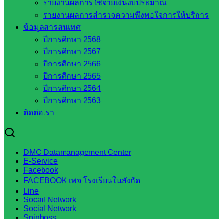
รายงานผลการใช้จ่ายเงินงบประมาณ
เว็บไซต์ อ.ค.ก.ศ.เขตพื้นที่การศึกษา
รายงานผลการสำรวจความพึงพอใจการให้บริการ
ข้อมูลสารสนเทศ
ดาวน์โหลดเอกสาร
ปีการศึกษา 2568
ปีการศึกษา 2567
กลุ่มอำนวยการ
ปีการศึกษา 2566
กลุ่มบริหารงานงานเงินและสินทรัพย์
ปีการศึกษา 2565
กลุ่มนโยบายและแผน
ปีการศึกษา 2564
กลุ่มส่งเสริมการจัดการศึกษา
ปีการศึกษา 2563
กลุ่มบริหารงานบุคคล
ติดต่อเรา
กลุ่มพัฒนาครูและบุคลากรฯ
กลุ่มนิเทศติดตามและประเมินผลฯ
::: ©2021 sakarea2.go.th. All rights reserved. Design By SK2 ICT T
DMC Datamanagement Center
E-Service
Facebook
สอบถามได้นะคะ
FACEBOOK เพจ โรงเรียนในสังกัด
Line
Socail Network
Social Network
Spinboss