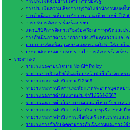
วิทยาลัยเทคนิคสระแก้ว
การประเมินจริยธรรมเจ้าหน้าที่ของรัฐ
วิทยาลัยเทคนิควังน้ำเย็น
การประเมินความเสี่ยงการทุจริตในสำนักงานเขตพื้
กศน.สระแก้ว
การดำเนินการเพื่อการจัดการความเสี่ยงประจำปี 25
การบริหารจัดการเรื่องร้องเรียน
เว็บไซต์กลุ่มงานในสำนักงาน
แนวปฏิบัติการจัดการเรื่องร้องเรียนการทุจริตและป
การดำเนินการตามมาตรการส่งเสริมคุณธรรมและค
มาตรการส่งเสริมคุณธรรมและความโปร่งใสภายใน 
กลุ่มอำนวยการ
ประกาศกำหนดมาตรการ กลไกการจัดการร้องเรียน
กลุ่มบริหารงานงานเงินและสินทรัพย์
รายงานผล
กลุ่มนโยบายและแผน
รายงานผลตามนโยบาย No Gift Policy
กลุ่มส่งเสริมการจัดการศึกษา
รายงานการรับทรัพย์สินหรือประโยชน์อื่นใดโดยธร
กลุ่มบริหารงานบุคคล
รายงานผลการดำเนินงาน ปี 2568
กลุ่มพัฒนาครูและบุคลากรฯ
รายงานผลการบริหารและพัฒนาทรัพยากรบุคคลปร
กลุ่มนิเทศติดตามและประเมินผลฯ
รายงานผลการดำเนินงานประจำปี 2564-2567
เว็บไซต์หลักสูตรต้านทุจริต
รายงานผลการดำเนินการตามแผนบริหารจัดการความเส
ห้องนิเทศ ศน.นิพนธ์ พรมพิไล
รายงานผลการดำเนินการป้องกันการทุจริตประจำปี
ห้องนิเทศ ศน.ชยาธิศ/ศน.อัญชลี
รายงานผลการดำเนินการเพื่อส่งเสริมคุณธรรมและ
ห้องนิเทศ ดร.สราวดี เพ็งศรีโคตร
รายงานการกำกับ ติดตามการดำเนินงานและการใช้ง
เว็บไซต์คณะกรรมการ ก.ต.ป.น.