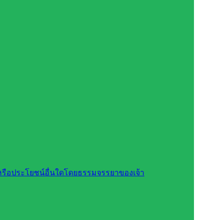
สินหรือประโยชน์อื่นใดโดยธรรมจรรยาของเจ้า