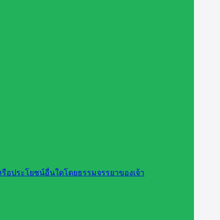
สินหรือประโยชน์อื่นใดโดยธรรมจรรยาของเจ้า