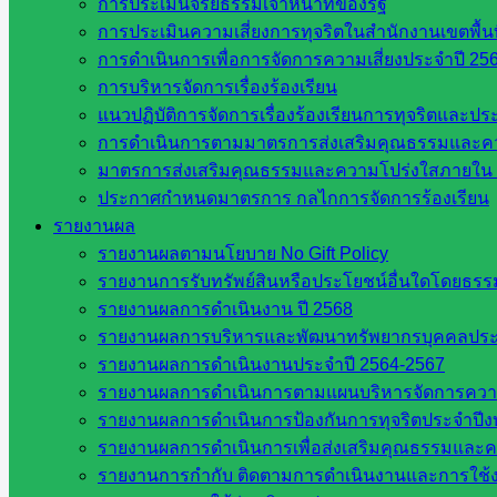
การประเมินจริยธรรมเจ้าหน้าที่ของรัฐ
กลุ่มนิเทศติดตามและประเมินผลฯ
การประเมินความเสี่ยงการทุจริตในสำนักงานเขตพื้
เว็บไซต์หลักสูตรต้านทุจริต
การดำเนินการเพื่อการจัดการความเสี่ยงประจำปี 25
ห้องนิเทศ ศน.นิพนธ์ พรมพิไล
การบริหารจัดการเรื่องร้องเรียน
ห้องนิเทศ ศน.ชยาธิศ/ศน.อัญชลี
แนวปฏิบัติการจัดการเรื่องร้องเรียนการทุจริตและป
ห้องนิเทศ ดร.สราวดี เพ็งศรีโคตร
การดำเนินการตามมาตรการส่งเสริมคุณธรรมและค
เว็บไซต์คณะกรรมการ ก.ต.ป.น.
มาตรการส่งเสริมคุณธรรมและความโปร่งใสภายใน 
เว็บไซต์ อ.ค.ก.ศ.เขตพื้นที่การศึกษา
ประกาศกำหนดมาตรการ กลไกการจัดการร้องเรียน
รายงานผล
ดาวน์โหลดเอกสาร
รายงานผลตามนโยบาย No Gift Policy
รายงานการรับทรัพย์สินหรือประโยชน์อื่นใดโดยธร
กลุ่มอำนวยการ
รายงานผลการดำเนินงาน ปี 2568
กลุ่มบริหารงานงานเงินและสินทรัพย์
รายงานผลการบริหารและพัฒนาทรัพยากรบุคคลปร
กลุ่มนโยบายและแผน
รายงานผลการดำเนินงานประจำปี 2564-2567
กลุ่มส่งเสริมการจัดการศึกษา
รายงานผลการดำเนินการตามแผนบริหารจัดการความเส
กลุ่มบริหารงานบุคคล
รายงานผลการดำเนินการป้องกันการทุจริตประจำปี
กลุ่มพัฒนาครูและบุคลากรฯ
รายงานผลการดำเนินการเพื่อส่งเสริมคุณธรรมและ
กลุ่มนิเทศติดตามและประเมินผลฯ
รายงานการกำกับ ติดตามการดำเนินงานและการใช้ง