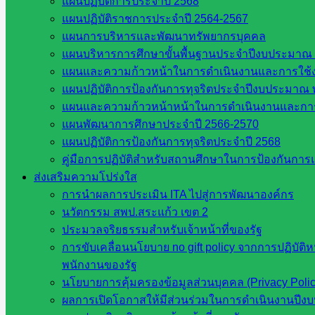
แผนปฏิบัติการประจำปี 2568
ศึกษาธิการจังหวัดสระแก้ว
แผนปฏิบัติราชการประจำปี 2564-2567
สำนักงาน ส.ก.ส.ค. จังหวัดสระแก้ว
แผนการบริหารและพัฒนาทรัพยากรบุคคล
สพป. สระแก้วเขต 1
แผนบริหารการศึกษาขั้นพื้นฐานประจำปีงบประมาณ 
สพป.สระแก้ว เขต 2
แผนและความก้าวหน้าในการดำเนินงานและการใช
โรงเรียนในสังกัด สพป.สระแก้ว เขต 1
แผนปฏิบัติการป้องกันการทุจริตประจำปีงบประมาณ 
โรงเรียนในสังกัด สพป.สระแก้ว เขต 2
แผนและความก้าวหน้าหน้าในการดำเนินงานและกา
วิทยาลัยเทคนิคสระแก้ว
แผนพัฒนาการศึกษาประจำปี 2566-2570
วิทยาลัยเทคนิควังน้ำเย็น
แผนปฏิบัติการป้องกันการทุจริตประจำปี 2568
กศน.สระแก้ว
คู่มือการปฏิบัติสำหรับสถานศึกษาในการป้องกันกา
ส่งเสริมความโปร่งใส
เว็บไซต์กลุ่มงานในสำนักงาน
การนำผลการประเมิน ITA ไปสู่การพัฒนาองค์กร
นวัตกรรม สพป.สระแก้ว เขต 2
กลุ่มอำนวยการ
ประมวลจริยธรรมสำหรับเจ้าหน้าที่ของรัฐ
กลุ่มบริหารงานงานเงินและสินทรัพย์
การขับเคลื่อนนโยบาย no gift policy จากการปฏิบัติ
กลุ่มนโยบายและแผน
พนักงานของรัฐ
กลุ่มส่งเสริมการจัดการศึกษา
นโยบายการคุ้มครองข้อมูลส่วนบุคคล (Privacy Poli
กลุ่มบริหารงานบุคคล
ผลการเปิดโอกาสให้มีส่วนร่วมในการดำเนินงานปีง
กลุ่มพัฒนาครูและบุคลากรฯ