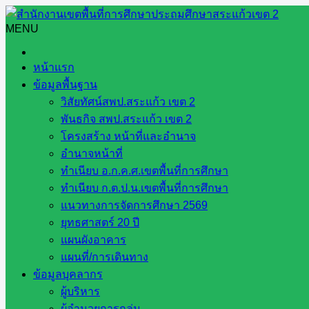
Skip
to
MENU
Search
Search
content
for:
ประชุมวางแผนการนิเทศ
หน้าแรก
ข้อมูลพื้นฐาน
ประชุมวางแผนการนิเทศ
วิสัยทัศน์สพป.สระแก้ว เขต 2
พันธกิจ สพป.สระแก้ว เขต 2
โครงสร้าง หน้าที่และอำนาจ
อำนาจหน้าที่
สพป.สระแก้ว เขต 2 ประชุมวางแผนการนิเ
ทำเนียบ อ.ก.ค.ศ.เขตพื้นที่การศึกษา
ทำเนียบ ก.ต.ป.น.เขตพื้นที่การศึกษา
แนวทางการจัดการศึกษา 2569
ธันวาคม 31, 2024
ธันวาคม 31, 2024
ข่าวประชาสัมพันธ์
ยุทธศาสตร์ 20 ปี
วันศุกร์ ที่ 27 ธันวาคม พ.ศ. 2567 นายสมคิด แตงพรม ผู้อำ […]
แผนผังอาคาร
แผนที่/การเดินทาง
ข้อมูลบุคลากร
หน่วยงานที่เกี่ยวข้อง
ผู้บริหาร
ผู้อำนวยการกลุ่ม