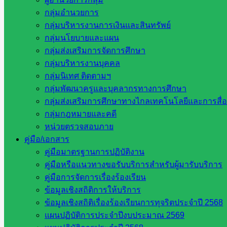
กลุ่มอำนวยการ
กระทรวงศึกษาธิการ
กลุ่มบริหารงานการเงินและสินทรัพย์
กระทรวงการอุดมศึกษา
กลุ่มนโยบายและแผน
สำนักงานเลขาธิการสภาการศึกษา
กลุ่มส่งเสริมการจัดการศึกษา
สำนักงานคณะกรรมการการอาชีวศึกษา
กลุ่มบริหารงานบุคคล
สำนักงานคณะกรรมการการศึกษาขั้นพื้น
กลุ่มนิเทศ ติดตามฯ
ฐาน
กลุ่มพัฒนาครูและบุคลากรทางการศึกษา
รายชื่อมหาวิทยาลัยในประเทศไทย
กลุ่มส่งเสริมการศึกษาทางไกลเทคโนโลยีและการสื่
เว็บไซต์สำนักต่าง ๆ ใน สพฐ.
กลุ่มกฎหมายและคดี
เว็บไซต์ สพม. ในสังกัด สพฐ.
หน่วยตรวจสอบภาย
เว็บไซต์ สพป. ในสังกัด สพฐ.
คู่มือ/เอกสาร
กรมบัญชีกลาง
คู่มือมาตรฐานการปฏิบัติงาน
สำนักงาน ส.ก.ส.ค
คู่มือหรือแนวทางขอรับบริการสำหรับผู้มารับบริการ
คู่มือการจัดการเรื่องร้องเรียน
หน่วยงานในจังหวัดสระแก้ว
ข้อมูลเชิงสถิติการให้บริการ
ข้อมูลเชิงสถิติเรื่องร้องเรียนการทุจริตประจำปี 2568
จังหวัดสระแก้ว
แผนปฏิบัติการประจำปีงบประมาณ 2569
องค์การบริหารส่วนจังหวัดสระแก้ว